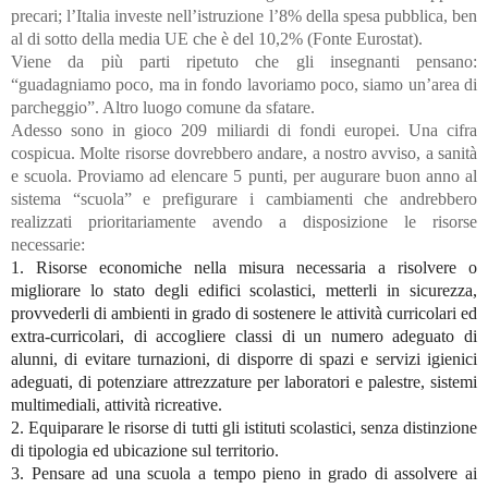
precari; l’Italia investe nell’istruzione l’8% della spesa pubblica, ben
al di sotto della media UE che è del 10,2% (Fonte Eurostat).
Viene da più parti ripetuto che gli insegnanti pensano:
“guadagniamo poco, ma in fondo lavoriamo poco, siamo un’area di
parcheggio”. Altro luogo comune da sfatare.
Adesso sono in gioco 209 miliardi di fondi europei. Una cifra
cospicua. Molte risorse dovrebbero andare, a nostro avviso, a sanità
e scuola. Proviamo ad elencare 5 punti, per augurare buon anno al
sistema “scuola” e prefigurare i cambiamenti che andrebbero
realizzati prioritariamente avendo a disposizione le risorse
necessarie:
1. Risorse economiche nella misura necessaria a risolvere o
migliorare lo stato degli edifici scolastici, metterli in sicurezza,
provvederli di ambienti in grado di sostenere le attività curricolari ed
extra-curricolari, di accogliere classi di un numero adeguato di
alunni, di evitare turnazioni, di disporre di spazi e servizi igienici
adeguati, di potenziare attrezzature per laboratori e palestre, sistemi
multimediali, attività ricreative.
2. Equiparare le risorse di tutti gli istituti scolastici, senza distinzione
di tipologia ed ubicazione sul territorio.
3. Pensare ad una scuola a tempo pieno in grado di assolvere ai