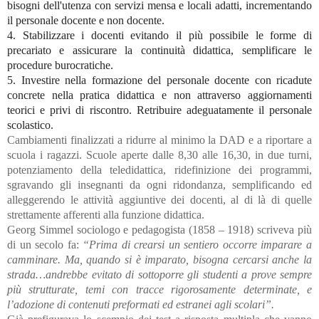
bisogni dell'utenza con servizi mensa e locali adatti, incrementando
il personale docente e non docente.
4. Stabilizzare i docenti evitando il più possibile le forme di
precariato e assicurare la continuità didattica, semplificare le
procedure burocratiche.
5. Investire nella formazione del personale docente con ricadute
concrete nella pratica didattica e non attraverso aggiornamenti
teorici e privi di riscontro. Retribuire adeguatamente il personale
scolastico.
Cambiamenti finalizzati a ridurre al minimo la DAD e a riportare a
scuola i ragazzi. Scuole aperte dalle 8,30 alle 16,30, in due turni,
potenziamento della teledidattica, ridefinizione dei programmi,
sgravando gli insegnanti da ogni ridondanza, semplificando ed
alleggerendo le attività aggiuntive dei docenti, al di là di quelle
strettamente afferenti alla funzione didattica.
Georg Simmel sociologo e pedagogista (1858 – 1918) scriveva più
di un secolo fa:
“Prima di crearsi un sentiero occorre imparare a
camminare. Ma, quando si è imparato, bisogna cercarsi anche la
strada…andrebbe evitato di sottoporre gli studenti a prove sempre
più strutturate, temi con tracce rigorosamente determinate, e
l’adozione di contenuti preformati ed estranei agli scolari”.