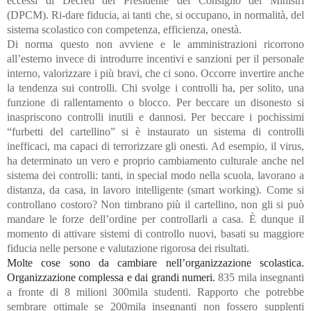
eccessi di Decreti del Presidente del Consiglio dei Ministri
(DPCM). Ri-dare fiducia, ai tanti che, si occupano, in normalità, del
sistema scolastico con competenza, efficienza, onestà.
Di norma questo non avviene e le amministrazioni ricorrono
all’esterno invece di introdurre incentivi e sanzioni per il personale
interno, valorizzare i più bravi, che ci sono. Occorre invertire anche
la tendenza sui controlli. Chi svolge i controlli ha, per solito, una
funzione di rallentamento o blocco. Per beccare un disonesto si
inaspriscono controlli inutili e dannosi. Per beccare i pochissimi
“furbetti del cartellino” si è instaurato un sistema di controlli
inefficaci, ma capaci di terrorizzare gli onesti. Ad esempio, il virus,
ha determinato un vero e proprio cambiamento culturale anche nel
sistema dei controlli: tanti, in special modo nella scuola, lavorano a
distanza, da casa, in lavoro intelligente (smart working). Come si
controllano costoro? Non timbrano più il cartellino, non gli si può
mandare le forze dell’ordine per controllarli a casa. È dunque il
momento di attivare sistemi di controllo nuovi, basati su maggiore
fiducia nelle persone e valutazione rigorosa dei risultati.
Molte cose sono da cambiare nell’organizzazione scolastica.
Organizzazione complessa e dai grandi numeri.
835 mila insegnanti
a fronte di 8 milioni 300mila studenti. Rapporto che potrebbe
sembrare ottimale se 200mila insegnanti non fossero supplenti