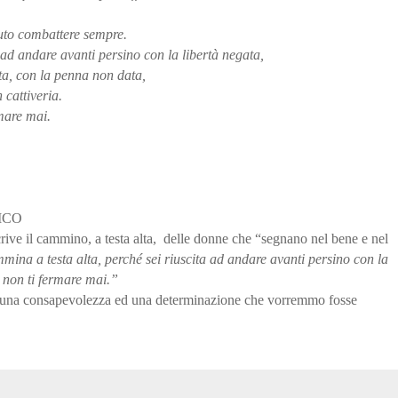
uto combattere sempre.
 ad andare avanti persino con la libertà negata,
ata, con la penna non data,
 cattiveria.
rmare mai.
VICO
crive il cammino, a testa alta, delle donne che “segnano nel bene e nel
ina a testa alta, perché sei riuscita ad andare avanti persino con la
e non ti fermare mai.”
a una consapevolezza ed una determinazione che vorremmo fosse