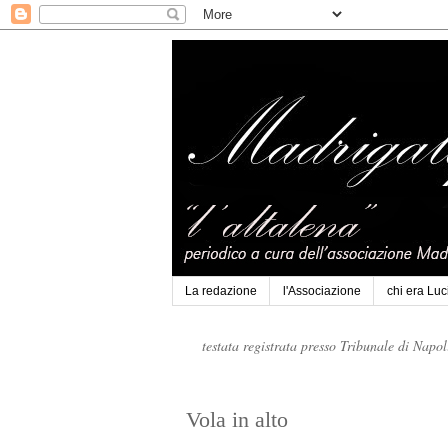
La redazione
l'Associazione
chi era Lu
testata registrata presso Tribunale di Napo
Vola in alto