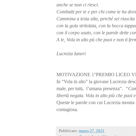
anche se non ci riesci.
Combatti per te e per chi come te ha dov
Cammina a testa alta, perché sei riuscita
con la gola stritolata, con la bocca tapp
con il corpo usato, con le parole dette con
A te, Vola in alto pù che puoi e non ti fe
Lucrezia Ianeri
MOTIVAZIONE 1°PREMIO LICEO 
In “Vola in alto” la giovane Lucrezia des
male, per tutti, l’umana presenza”.
“Camm
libertà negata.
Vola in alto più che puoi 
Queste le parole con cui Lucrezia mostr
contagiosa.
Pubblicato:
marzo 27, 2021