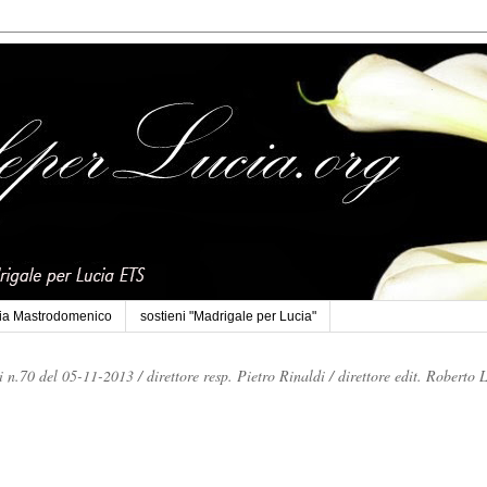
cia Mastrodomenico
sostieni "Madrigale per Lucia"
li n.70 del 05-11-2013 /
direttore resp. Pietro Rinaldi /
direttore edit. Roberto 