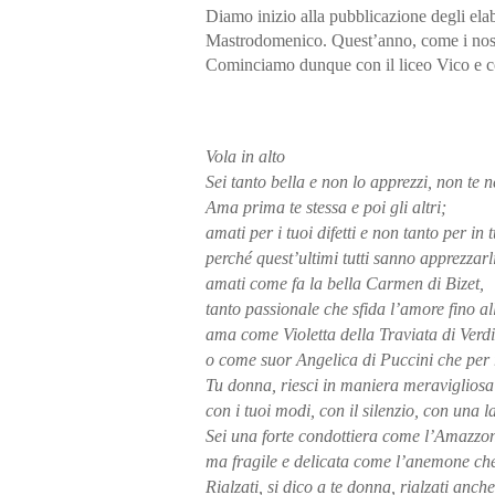
Diamo inizio alla pubblicazione degli elabo
Mastrodomenico. Quest’anno, come i nostri
Cominciamo dunque con il liceo Vico e con
Vola in alto
Sei tanto bella e non lo apprezzi, non te n
Ama prima te stessa e poi gli altri;
amati per i tuoi difetti e non tanto per in t
perché quest’ultimi tutti sanno apprezzarl
amati come fa la bella Carmen di Bizet,
tanto passionale che sfida l’amore fino al
ama come Violetta della Traviata di Verdi
o come suor Angelica di Puccini che per r
Tu donna, riesci in maniera meravigliosa 
con i tuoi modi, con il silenzio, con una 
Sei una forte condottiera come l’Amazzo
ma fragile e delicata come l’anemone che 
Rialzati, si dico a te donna, rialzati anche