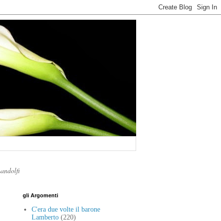
Landolfi
gli Argomenti
C'era due volte il barone
Lamberto
(220)