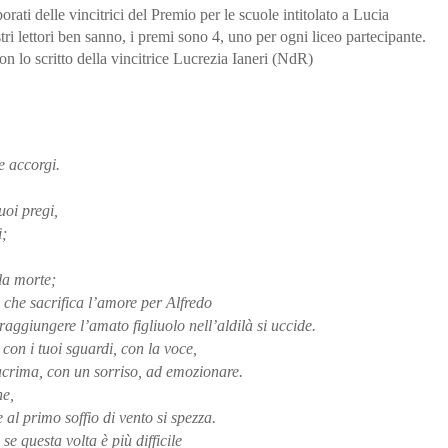
rati delle vincitrici del Premio per le scuole intitolato a Lucia
 lettori ben sanno, i premi sono 4, uno per ogni liceo partecipante.
 lo scritto della vincitrice Lucrezia Ianeri (NdR)
e accorgi.
uoi pregi,
i;
la morte;
 che sacrifica l’amore per Alfredo
aggiungere l’amato figliuolo nell’aldilà si uccide.
con i tuoi sguardi, con la voce,
lacrima, con un sorriso, ad emozionare.
ne,
al primo soffio di vento si spezza.
 se questa volta è più difficile