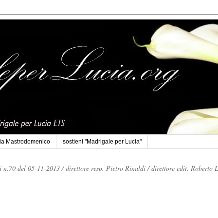
cia Mastrodomenico
sostieni "Madrigale per Lucia"
li n.70 del 05-11-2013 /
direttore resp. Pietro Rinaldi /
direttore edit. Roberto 