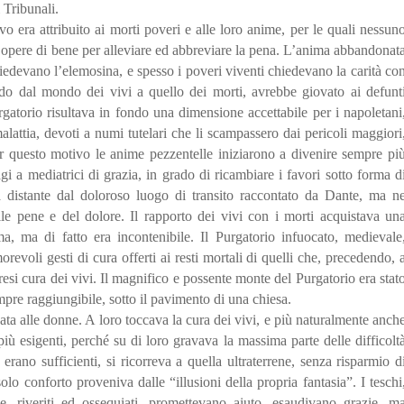
 Tribunali.
o era attribuito ai morti poveri e alle loro anime, per le quali nessun
e opere di bene per alleviare ed abbreviare la pena. L’anima abbandonat
hiedevano l’elemosina, e spesso i poveri viventi chiedevano la carità co
do dal mondo dei vivi a quello dei morti, avrebbe giovato ai defunt
urgatorio risultava in fondo una dimensione accettabile per i napoletani
malattia, devoti a numi tutelari che li scampassero dai pericoli maggiori
er
questo
motivo le anime pezzentelle iniziarono a divenire sempre pi
gi a mediatrici di grazia, in grado di ricambiare i favori sotto forma d
ra distante dal doloroso luogo di transito raccontato da Dante, ma n
elle pene e del dolore. Il rapporto dei vivi con i morti acquistava un
a, ma di fatto era incontenibile. Il Purgatorio infuocato, medievale
revoli gesti di cura offerti ai resti mortali di quelli che, precedendo, 
esi cura dei vivi. Il magnifico e possente monte del Purgatorio era stat
pre raggiungibile, sotto il pavimento di una chiesa.
ata alle donne. A loro toccava la cura dei vivi, e più naturalmente anch
più esigenti, perché su di loro gravava la massima parte delle difficolt
erano sufficienti, si ricorreva a quella ultraterrene, senza risparmio d
lo conforto proveniva dalle “illusioni della propria fantasia”. I teschi
le, riveriti ed ossequiati, promettevano aiuto, esaudivano grazie, m