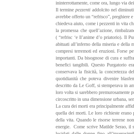
ininterrottamente, come ora, lungo via dei
Il termine
pezzenti
addolcito nel diminutiv
avrebbe offerto un “refrisco”, preghiere 
chiedeva aiuto, come i pezzenti in vita c
la promessa che quell’azione, rimbalzan
(
“refrisc ‘e ll’anime d’o priatorio). Il P
abituati all’inferno della miseria e della 
compresi terremoti ed eruzioni. Forse p
importanti. Da bisognose di cura e suffra
benefici tangibili. Questo Purgatorio e
conservava la fisicità, la concretezza d
quotidianità che poteva divenire blasfem
descritto da Le Goff, si stemperava in amo
loro volta si sarebbero premurosamente pr
circoscritto in una dimensione urbana, sem
La cura dei morti era principalmente affid
quella dei morti. Le loro richieste erano 
della vita. Quando le risorse terrene non 
energie. Come scrive Matilde Serao, il so
lucidati dalle donne fino all’inverosimi