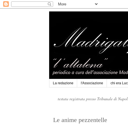
La redazione
l'Associazione
chi era Lu
testata registrata presso Tribunale di Napo
Le anime pezzentelle