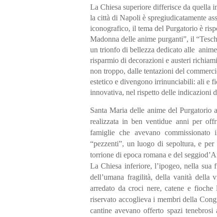
La Chiesa superiore differisce da quella in
la città di Napoli è spregiudicatamente as
iconografico, il tema del Purgatorio è ris
Madonna delle anime purganti”, il “Tesc
un trionfo di bellezza dedicato alle
anime
risparmio di decorazioni e austeri richiam
non troppo, dalle tentazioni del commerci
estetico e divengono irrinunciabili: ali e
innovativa, nel rispetto delle indicazioni 
Santa Maria delle anime del Purgatorio ad
realizzata in ben ventidue anni per offr
famiglie che avevano commissionato il
“pezzenti”, un luogo di sepoltura, e per 
torrione di epoca romana e del seggiod’Ar
La Chiesa inferiore, l’ipogeo, nella sua
dell’umana fragilità, della vanità dell
arredato da croci nere, catene e fioche
riservato accoglieva i membri della Congr
cantine avevano offerto spazi tenebrosi