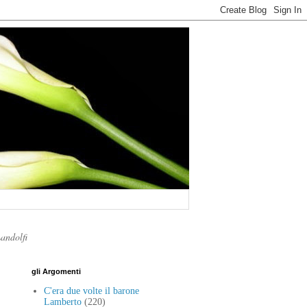
Landolfi
gli Argomenti
C'era due volte il barone
Lamberto
(220)