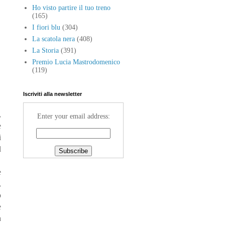
Ho visto partire il tuo treno
(165)
I fiori blu
(304)
La scatola nera
(408)
La Storia
(391)
Premio Lucia Mastrodomenico
(119)
Iscriviti alla newsletter
,
Enter your email address:
e
i
l
e
,
o
e
a