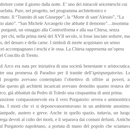
feriore come il giorno dalla notte. E’ uno dei miracoli seicenteschi cui
suefatta. Pure, nel progetto, nel programma architettonico e
pettato. Il “Transito di san Giuseppe”, la “Morte di sant’Alessio”, “La
hio alato”. “San Michele Arcangelo che abbatte il demonio”…insomma
 purganti, un omaggio alla Controriforma e alla sua Chiesa, senza
i per chi, nella prima metà del XVII secolo, si fosse lasciato sedurre, ma
o, del denaro e della carne. I simboli di morte acquistano un senso
 fiori accompagnano i teschi e le ossa. La Chiesa rappresenta un’opera
del Concilio di Trento.
 Arco era nata per iniziativa di una società benestante e aristocratica
ire una promessa di Paradiso per il tramite dell’
ignispurgatorius
. L
 progetto avevano contemplato l’obiettivo di offrire ai poveri, a
far questo gli architetti incaricati avevano demolito quanto restava de
co, già abbattuti da Pedro di Toledo una cinquantina di anni prima.
 funzione compassionevole era il vero Purgatorio: severa e ammonitric
a vita. I morti che vi si deponevanoentravano in un ambiente anonimo
 lampade, austero e greve. Anche in quello spazio, tuttavia, un luog
ega devoti al culto dei morti, e li separava dai comuni defunti. Antich
 al Purgatorio napoletano, a portata di mano del popolo che sciamav