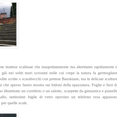
nte inattese scalinate che inaspettatamente ma altrettanto rapidamente t
già nei soliti muri scrostati nelle cui crepe la natura fa germogliar
olite scritte o scarabocchi con pretese Banskiane, ma in delicate scultur
i che spesso fanno mostra sui bidoni della spazzatura. Foglie e fiori d
o illuminato un corridoio o un salotto, scarpette da ginnastica e pianell
llo, tantissime biglie di vetro epersino un telefono rosa appaion
 per quelle scale.