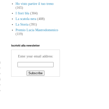
Ho visto partire il tuo treno
(165)
I fiori blu
(304)
La scatola nera
(408)
La Storia
(391)
Premio Lucia Mastrodomenico
(119)
Iscriviti alla newsletter
Enter your email address:
i
e
e
i
e
o