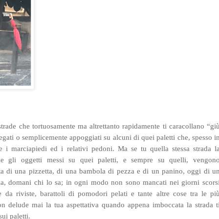
strade che tortuosamente ma altrettanto rapidamente ti caracollano “gi
egati o semplicemente appoggiati su alcuni di quei paletti che, spesso i
 i marciapiedi ed i relativi pedoni. Ma se tu quella stessa strada l
he gli oggetti messi su quei paletti, e sempre su quelli, vengon
lta di una pizzetta, di una bambola di pezza e di un panino, oggi di u
a, domani chi lo sa; in ogni modo non sono mancati nei giorni scors
te da riviste, barattoli di pomodori pelati e tante altre cose tra le pi
on delude mai la tua aspettativa quando appena imboccata la strada t
ui paletti.