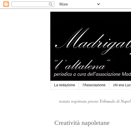
La redazione
l'Associazione
chi era Lu
testata registrata presso Tribunale di Napo
Creatività napoletane