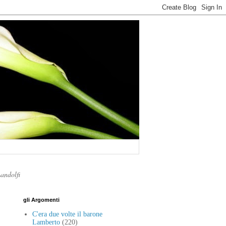
Landolfi
gli Argomenti
C'era due volte il barone
Lamberto
(220)