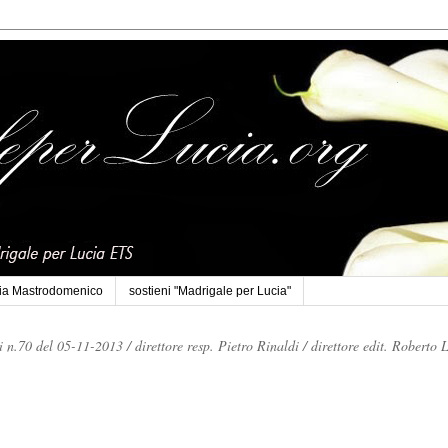
cia Mastrodomenico
sostieni "Madrigale per Lucia"
li n.70 del 05-11-2013 /
direttore resp. Pietro Rinaldi /
direttore edit. Roberto 