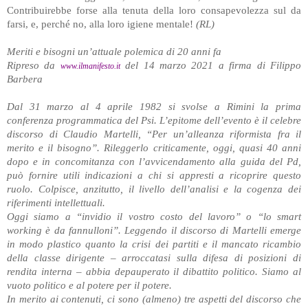
Contribuirebbe forse alla tenuta della loro consapevolezza sul da
farsi, e, perché no, alla loro igiene mentale!
(RL)
Meriti e bisogni un’attuale polemica di 20 anni fa
Ripreso da
del 14 marzo 2021 a firma di Filippo
www.ilmanifesto.it
Barbera
Dal 31 marzo al 4 aprile 1982 si svolse a Rimini la prima
conferenza programmatica del Psi. L’epitome dell’evento è il celebre
discorso di Claudio Martelli, “Per un’alleanza riformista fra il
merito e il bisogno”. Rileggerlo criticamente, oggi, quasi 40 anni
dopo e in concomitanza con l’avvicendamento alla guida del Pd,
può fornire utili indicazioni a chi si appresti a ricoprire questo
ruolo. Colpisce, anzitutto, il livello dell’analisi e la cogenza dei
riferimenti intellettuali.
Oggi siamo a “invidio il vostro costo del lavoro” o “lo smart
working è da fannulloni”. Leggendo il discorso di Martelli emerge
in modo plastico quanto la crisi dei partiti e il mancato ricambio
della classe dirigente – arroccatasi sulla difesa di posizioni di
rendita interna – abbia depauperato il dibattito politico. Siamo al
vuoto politico e al potere per il potere.
In merito ai contenuti, ci sono (almeno) tre aspetti del discorso che