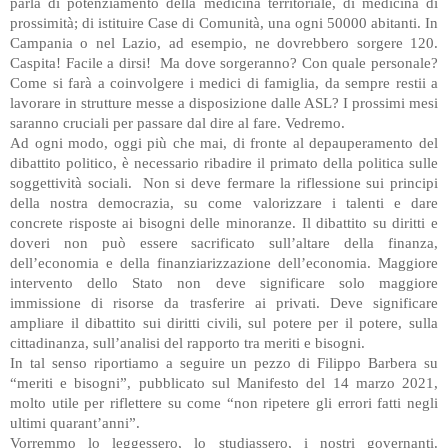
parla di potenziamento della medicina territoriale, di medicina di
prossimità; di istituire Case di Comunità, una ogni 50000 abitanti. In
Campania o nel Lazio, ad esempio, ne dovrebbero sorgere 120.
Caspita! Facile a dirsi! Ma dove sorgeranno? Con quale personale?
Come si farà a coinvolgere i medici di famiglia, da sempre restii a
lavorare in strutture messe a disposizione dalle ASL? I prossimi mesi
saranno cruciali per passare dal dire al fare. Vedremo.
Ad ogni modo, oggi più che mai, di fronte al depauperamento del
dibattito politico, è necessario ribadire il primato della politica sulle
soggettività sociali. Non si deve fermare la riflessione sui principi
della nostra democrazia, su come valorizzare i talenti e dare
concrete risposte ai bisogni delle minoranze. Il dibattito su diritti e
doveri non può essere sacrificato sull’altare della finanza,
dell’economia e della finanziarizzazione dell’economia. Maggiore
intervento dello Stato non deve significare solo maggiore
immissione di risorse da trasferire ai privati. Deve significare
ampliare il dibattito sui diritti civili, sul potere per il potere, sulla
cittadinanza, sull’analisi del rapporto tra meriti e bisogni.
In tal senso riportiamo a seguire un pezzo di Filippo Barbera su
“meriti e bisogni”, pubblicato sul Manifesto del 14 marzo 2021,
molto utile per riflettere su come “non ripetere gli errori fatti negli
ultimi quarant’anni”.
Vorremmo lo leggessero, lo studiassero, i nostri governanti.