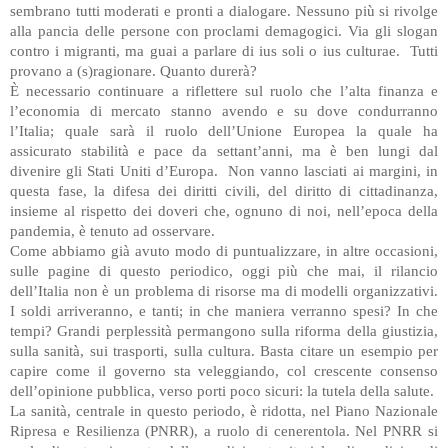
sembrano tutti moderati e pronti a dialogare. Nessuno più si rivolge
alla pancia delle persone con proclami demagogici. Via gli slogan
contro i migranti, ma guai a parlare di ius soli o ius culturae. Tutti
provano a (s)ragionare. Quanto durerà?
È necessario continuare a riflettere sul ruolo che l’alta finanza e
l’economia di mercato stanno avendo e su dove condurranno
l’Italia; quale sarà il ruolo dell’Unione Europea la quale ha
assicurato stabilità e pace da settant’anni, ma è ben lungi dal
divenire gli Stati Uniti d’Europa. Non vanno lasciati ai margini, in
questa fase, la difesa dei diritti civili, del diritto di cittadinanza,
insieme al rispetto dei doveri che, ognuno di noi, nell’epoca della
pandemia, è tenuto ad osservare.
Come abbiamo già avuto modo di puntualizzare, in altre occasioni,
sulle pagine di questo periodico, oggi più che mai, il rilancio
dell’Italia non è un problema di risorse ma di modelli organizzativi.
I soldi arriveranno, e tanti; in che maniera verranno spesi? In che
tempi? Grandi perplessità permangono sulla riforma della giustizia,
sulla sanità, sui trasporti, sulla cultura. Basta citare un esempio per
capire come il governo sta veleggiando, col crescente consenso
dell’opinione pubblica, verso porti poco sicuri: la tutela della salute.
La sanità, centrale in questo periodo, è ridotta, nel Piano Nazionale
Ripresa e Resilienza (PNRR), a ruolo di cenerentola. Nel PNRR si