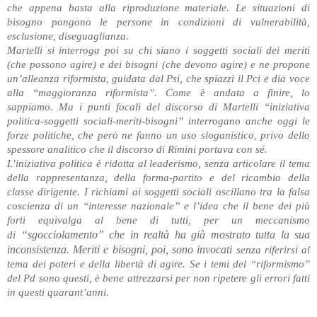
che appena basta alla riproduzione materiale. Le situazioni di
bisogno pongono le persone in condizioni di vulnerabilità,
esclusione, diseguaglianza.
Martelli si interroga poi su chi siano i soggetti sociali dei meriti
(che possono agire) e dei bisogni (che devono agire) e ne propone
un’alleanza riformista, guidata dal Psi, che spiazzi il Pci e dia voce
alla “maggioranza riformista”. Come è andata a finire, lo
sappiamo. Ma i punti focali del discorso di Martelli “iniziativa
politica-soggetti sociali-meriti-bisogni” interrogano anche oggi le
forze politiche, che però ne fanno un uso sloganistico, privo dello
spessore analitico che il discorso di Rimini portava con sé.
L’iniziativa politica è ridotta al leaderismo, senza articolare il tema
della rappresentanza, della forma-partito e del ricambio della
classe dirigente. I richiami ai soggetti sociali oscillano tra la falsa
coscienza di un “interesse nazionale” e l’idea che il bene dei più
forti equivalga al bene di tutti, per un meccanismo
“sgocciolamento” che in realtà ha già mostrato tutta la sua
di
inconsistenza. Meriti e bisogni, poi, sono invocati
senza riferirsi al
tema dei poteri e della libertà di agire. Se i temi del “riformismo”
del Pd sono questi, è bene attrezzarsi per non ripetere gli errori fatti
in questi quarant’anni.