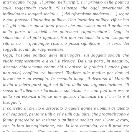
interrogano l’oggi. Il primo, nell’incipit, è il primato della politica
sulle soggettività sociali: “L’esigenza che oggi avvertiamo di
individuare i soggetti sociali (…) del riformismo moderno (…) segue
e non precede l’iniziativa politica. Una iniziativa politica riformista
c’è già stata in questi anni prima che potessimo porci il problema
della parte di società che potremmo rappresentare”. Oggi la
situazione è al polo opposto. Noi non veniamo da una “stagione
riformista” – qualunque cosa ciò possa significare – in cerca dei
soggetti sociali da rappresentare.
Oggi, l’azione politica deve interrogarsi sui soggetti sociali che
vuole rappresentare e a cui si rivolge. Da una parte, in negativo,
dicendo chiaramente contro chi si agisce: la politica è anche (pur
non solo) conflitto tra interessi. Togliere alla rendita per dare al
lavoro ne è un esempio. In secondo luogo, il discorso di Martelli
invita a interrogarsi oggi sul fulcro della sua argomentazione: “Il
senso dell’alleanza riformista e socialista è e non può non essere
nella sua essenza altro se non questo: l’alleanza tra il merito e il
bisogno”.
Il concetto di merito è associato a quelle donne e uomini di talento
e di capacità, persone utili a sé e utili agli altri, che progrediscono e
fanno progredire un insieme o un’intera società con il loro lavoro,
con la loro immaginazione, con la loro creatività, con il produrre
più conoscenze. Concezione, questa, acriticamente ripresa da