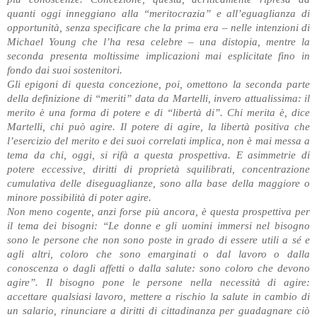
quanti oggi inneggiano alla “meritocrazia” e all’eguaglianza di
opportunità, senza specificare che la prima era – nelle intenzioni di
Michael Young che l’ha resa celebre – una distopia, mentre la
seconda presenta moltissime implicazioni mai esplicitate fino in
fondo dai suoi sostenitori.
Gli epigoni di questa concezione, poi, omettono la seconda parte
della definizione di “meriti” data da Martelli, invero attualissima: il
merito è una forma di potere e di “libertà di”. Chi merita è, dice
Martelli, chi può agire. Il potere di agire, la libertà positiva che
l’esercizio del merito e dei suoi correlati implica, non è mai messa a
tema da chi, oggi, si rifà a questa prospettiva. E asimmetrie di
potere eccessive, diritti di proprietà squilibrati, concentrazione
cumulativa delle diseguaglianze, sono alla base della maggiore o
minore possibilità di poter agire.
Non meno cogente, anzi forse più ancora, è questa prospettiva per
il tema dei bisogni: “Le donne e gli uomini immersi nel bisogno
sono le persone che non sono poste in grado di essere utili a sé e
agli altri, coloro che sono emarginati o dal lavoro o dalla
conoscenza o dagli affetti o dalla salute: sono coloro che devono
agire”. Il bisogno pone le persone nella necessità di agire:
accettare qualsiasi lavoro, mettere a rischio la salute in cambio di
un salario, rinunciare a diritti di cittadinanza per guadagnare ciò