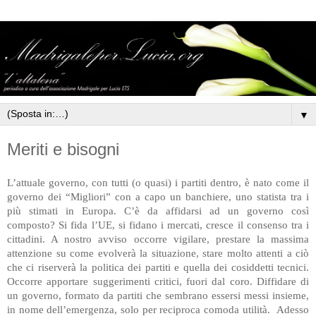
▼
Meriti e bisogni
L’attuale governo, con tutti (o quasi) i partiti dentro, è nato come il
governo dei “Migliori” con a capo un banchiere, uno statista tra i
più stimati in Europa. C’è da affidarsi ad un governo così
composto? Si fida l’UE, si fidano i mercati, cresce il consenso tra i
cittadini. A nostro avviso occorre vigilare, prestare la massima
attenzione su come evolverà la situazione, stare molto attenti a ciò
che ci riserverà la politica dei partiti e quella dei cosiddetti tecnici.
Occorre apportare suggerimenti critici, fuori dal coro. Diffidare di
un governo, formato da partiti che sembrano essersi messi insieme,
in nome dell’emergenza, solo per reciproca comoda utilità. Adesso