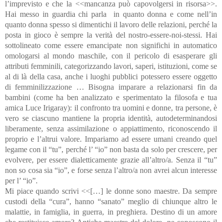
l’imprevisto e che la <<mancanza può capovolgersi in risorsa>>.
Hai messo in guardia chi parla in quanto donna e come nell’in
quanto donna spesso si dimentichi il lavoro delle relazioni, perché la
posta in gioco è sempre la verità del nostro-essere-noi-stessi. Hai
sottolineato come essere emancipate non significhi in automatico
omologarsi al mondo maschile, con il pericolo di esasperare gli
attributi femminili, categorizzando lavori, saperi, istituzioni, come se
al di là della casa, anche i luoghi pubblici potessero essere oggetto
di femminilizzazione … Bisogna imparare a relazionarsi fin da
bambini (come ha ben analizzato e sperimentato la filosofa e tua
amica Luce Irigaray): il confronto tra uomini e donne, tra persone, è
vero se ciascuno mantiene la propria identità, autodeterminandosi
liberamente, senza assimilazione o appiattimento, riconoscendo il
proprio e l’altrui valore. Impariamo ad essere umani creando quel
legame con il “tu”, perché l’ “io” non basta da solo per crescere, per
evolvere, per essere dialetticamente grazie all’altro/a. Senza il “tu”
non so cosa sia “io”, e forse senza l’altro/a non avrei alcun interesse
per l’ “io”.
Mi piace quando scrivi <<[…] le donne sono maestre. Da sempre
custodi della “cura”, hanno “sanato” meglio di chiunque altro le
malattie, in famiglia, in guerra, in preghiera. Destino di un amore