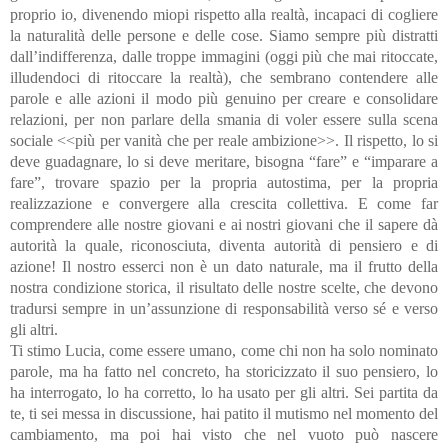
proprio io, divenendo miopi rispetto alla realtà, incapaci di cogliere
la naturalità delle persone e delle cose. Siamo sempre più distratti
dall’indifferenza, dalle troppe immagini (oggi più che mai ritoccate,
illudendoci di ritoccare la realtà), che sembrano contendere alle
parole e alle azioni il modo più genuino per creare e consolidare
relazioni, per non parlare della smania di voler essere sulla scena
sociale <<più per vanità che per reale ambizione>>. Il rispetto, lo si
deve guadagnare, lo si deve meritare, bisogna “fare” e “imparare a
fare”, trovare spazio per la propria autostima, per la propria
realizzazione e convergere alla crescita collettiva. E come far
comprendere alle nostre giovani e ai nostri giovani che il sapere dà
autorità la quale, riconosciuta, diventa autorità di pensiero e di
azione! Il nostro esserci non è un dato naturale, ma il frutto della
nostra condizione storica, il risultato delle nostre scelte, che devono
tradursi sempre in un’assunzione di responsabilità verso sé e verso
gli altri.
Ti stimo Lucia, come essere umano, come chi non ha solo nominato
parole, ma ha fatto nel concreto, ha storicizzato il suo pensiero, lo
ha interrogato, lo ha corretto, lo ha usato per gli altri. Sei partita da
te, ti sei messa in discussione, hai patito il mutismo nel momento del
cambiamento, ma poi hai visto che nel vuoto può nascere