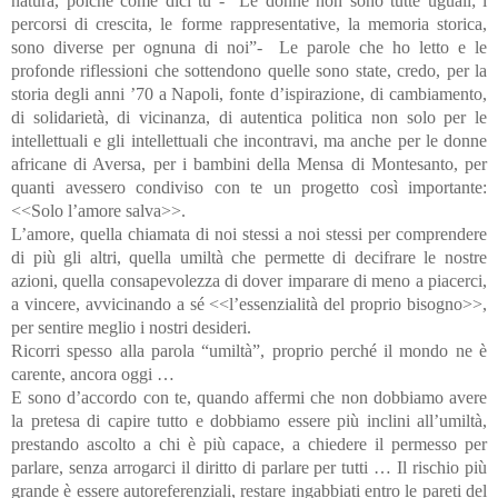
natura, poiché come dici tu - “Le donne non sono tutte uguali; i
percorsi di crescita, le forme rappresentative, la memoria storica,
sono diverse per ognuna di noi”- Le parole che ho letto e le
profonde riflessioni che sottendono quelle sono state, credo, per la
storia degli anni ’70 a Napoli, fonte d’ispirazione, di cambiamento,
di solidarietà, di vicinanza, di autentica politica non solo per le
intellettuali e gli intellettuali che incontravi, ma anche per le donne
africane di Aversa, per i bambini della Mensa di Montesanto, per
quanti avessero condiviso con te un progetto così importante:
<<Solo l’amore salva>>.
L’amore, quella chiamata di noi stessi a noi stessi per comprendere
di più gli altri, quella umiltà che permette di decifrare le nostre
azioni, quella consapevolezza di dover imparare di meno a piacerci,
a vincere, avvicinando a sé <<l’essenzialità del proprio bisogno>>,
per sentire meglio i nostri desideri.
Ricorri spesso alla parola “umiltà”, proprio perché il mondo ne è
carente, ancora oggi …
E sono d’accordo con te, quando affermi che non dobbiamo avere
la pretesa di capire tutto e dobbiamo essere più inclini all’umiltà,
prestando ascolto a chi è più capace, a chiedere il permesso per
parlare, senza arrogarci il diritto di parlare per tutti … Il rischio più
grande è essere autoreferenziali, restare ingabbiati entro le pareti del