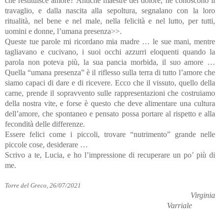
che restituisce amore? Antiche maestre del dolore, ne conoscono il
travaglio, e dalla nascita alla sepoltura, segnalano con la loro
ritualità, nel bene e nel male, nella felicità e nel lutto, per tutti,
uomini e donne, l’umana presenza>>.
Queste tue parole mi ricordano mia madre … le sue mani, mentre
tagliavano e cucivano, i suoi occhi azzurri eloquenti quando la
parola non poteva più, la sua pancia morbida, il suo amore …
Quella “umana presenza” è il riflesso sulla terra di tutto l’amore che
siamo capaci di dare e di ricevere. Ecco che il vissuto, quello della
carne, prende il sopravvento sulle rappresentazioni che costruiamo
della nostra vite, e forse è questo che deve alimentare una cultura
dell’amore, che spontaneo e pensato possa portare al rispetto e alla
fecondità delle differenze.
Essere felici come i piccoli, trovare “nutrimento” grande nelle
piccole cose, desiderare …
Scrivo a te, Lucia, e ho l’impressione di recuperare un po’ più di
me.
Torre del Greco, 26/07/2021
Virginia
Varriale