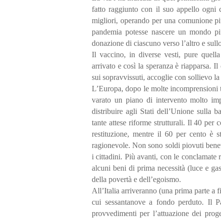
fatto raggiunto con il suo appello ogni c
migliori, operando per una comunione più f
pandemia potesse nascere un mondo più
donazione di ciascuno verso l’altro e sull
Il vaccino, in diverse vesti, pure quel
arrivato e così la speranza è riapparsa. I
sui sopravvissuti, accoglie con sollievo la
L’Europa, dopo le molte incomprensioni t
varato un piano di intervento molto impo
distribuire agli Stati dell’Unione sulla b
tante attese riforme strutturali. Il 40 pe
restituzione, mentre il 60 per cento è s
ragionevole. Non sono soldi piovuti benev
i cittadini. Più avanti, con le conclamat
alcuni beni di prima necessità (luce e ga
della povertà e dell’egoismo.
All’Italia arriveranno (una prima parte a f
cui sessantanove a fondo perduto. Il Pa
provvedimenti per l’attuazione dei proget