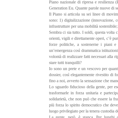
Piano nazionale di ripresa e resilienza 
Generation Eu. Quante parole nuove di se s
Il Piano si articola su sei linee di mov
sono: 1) digitalizzazione (innovazione, c
infrastrutture per una mobilità sostenibile;
Sembra ci sia tutto. I soldi, questa volta 
orienti, vigili e direttamente operi, c’è 
forze politiche, a sostenerne i piani 
un’emergenza così drammatica istituzioni e
volontà di realizzare fatti necessari alla 
stare tutti tranquilli?
Io sono un prete e un vescovo per quanto 
dossier, così elegantemente rivestito di f
fino a noi, avverto la sensazione che man
Lo sguardo fiducioso della gente, per e
trasformarle in forza unitaria e parteci
solidarietà, che non può che essere la fr
più forza lo spirito democratico che de
luogo privilegiato per la tenera custodia d
La gente, però, è stanca. Per lunghi a