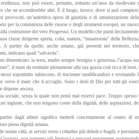
resilienza, non può essere, pertanto, soltanto un’area da risollevare 
re che ne accenderebbe altri. È il luogo, invece, dove si può compiere
nni provocati, un’autentica opera di giustizia e di umanizzazione dell
prio per la consistenza delle risorse e degli strumenti europei, un nuov
 alla costruzione del vero Progresso. Un modello che punti decisamente
i una classe dirigente aperta, colta, matura, “innamorata” della Bellezza
e. A partire da quelle, anche umane, già presenti nel territorio, ch
nte, indicano quali “salvavita”.
e dimenticato: la terra, madre sempre benigna e generosa, l’acqua su
berare”, il mare da restituire pienamente alla sua grazia così ricca di beni, 
 stessi soprattutto subiscono, di tracimare modificandosi e rovinando i
e verso il mare che li accoglie. Sono i doni di Dio per tutti gli esser
e dispone ancora.
zia sociale, senza la quale non potrà mai esservi pace. Troppo spesso 
oni ingiuste, che non tengono conto della dignità, delle aspirazioni, de
partire dagli ultimi significa metterli concretamente al centro di u
 loro piena dignità umana.
 nostre città, ai servizi verso i cittadini più deboli e fragili, e proviam
la Giustizia, non potremo più limitarci a percorsi meramente assistenziali