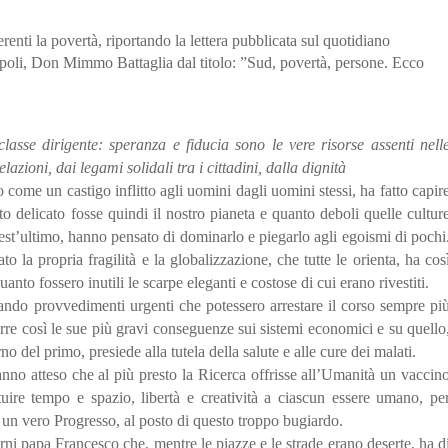
renti la povertà, riportando la lettera pubblicata sul quotidiano
poli, Don Mimmo Battaglia dal titolo: ”Sud, povertà, persone. Ecco
classe dirigente: speranza e fiducia sono le vere risorse assenti nell
lazioni, dai legami solidali tra i cittadini, dalla dignità
come un castigo inflitto agli uomini dagli uomini stessi, ha fatto capir
to delicato fosse quindi il nostro pianeta e quanto deboli quelle cultur
uest’ultimo, hanno pensato di dominarlo e piegarlo agli egoismi di pochi
 la propria fragilità e la globalizzazione, che tutte le orienta, ha cos
uanto fossero inutili le scarpe eleganti e costose di cui erano rivestiti.
ntando provvedimenti urgenti che potessero arrestare il corso sempre pi
re così le sue più gravi conseguenze sui sistemi economici e su quello
o del primo, presiede alla tutela della salute e alle cure dei malati.
nno atteso che al più presto la Ricerca offrisse all’Umanità un vaccin
ituire tempo e spazio, libertà e creatività a ciascun essere umano, pe
e un vero Progresso, al posto di questo troppo bugiardo.
orni papa Francesco che, mentre le piazze e le strade erano deserte, ha d