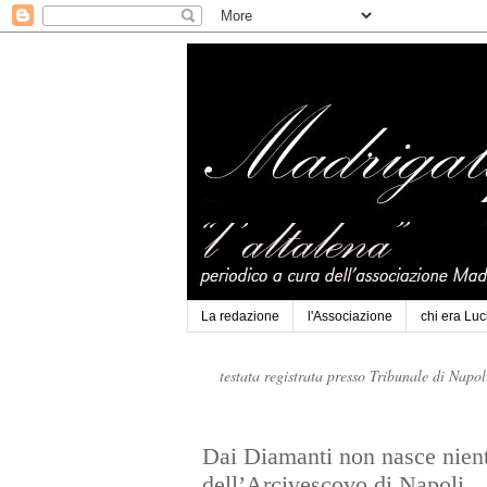
La redazione
l'Associazione
chi era Lu
testata registrata presso Tribunale di Napo
Dai Diamanti non nasce niente
dell’Arcivescovo di Napoli.