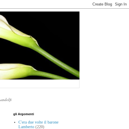
Landolfi
gli Argomenti
C'era due volte il barone
Lamberto
(220)