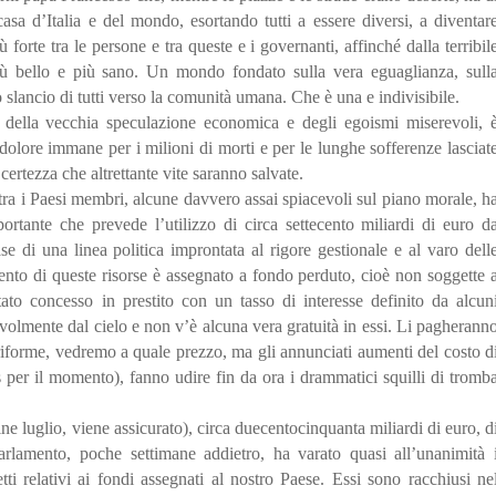
asa d’Italia e del mondo, esortando tutti a essere diversi, a diventar
orte tra le persone e tra queste e i governanti, affinché dalla terribil
 bello e più sano. Un mondo fondato sulla vera eguaglianza, sull
o slancio di tutti verso la comunità umana. Che è una e indivisibile.
la della vecchia speculazione economica e degli egoismi miserevoli, 
l dolore immane per i milioni di morti e per le lunghe sofferenze lasciat
 certezza che altrettante vite saranno salvate.
ra i Paesi membri, alcune davvero assai spiacevoli sul piano morale, h
rtante che prevede l’utilizzo di circa settecento miliardi di euro d
ase di una linea politica improntata al rigore gestionale e al varo dell
r cento di queste risorse è assegnato a fondo perduto, cioè non soggette 
tato concesso in prestito con un tasso di interesse definito da alcun
olmente dal cielo e non v’è alcuna vera gratuità in essi. Li pagherann
e riforme, vedremo a quale prezzo, ma gli annunciati aumenti del costo d
s per il momento), fanno udire fin da ora i drammatici squilli di tromb
ine luglio, viene assicurato), circa duecentocinquanta miliardi di euro, d
rlamento, poche settimane addietro, ha varato quasi all’unanimità 
ti relativi ai fondi assegnati al nostro Paese. Essi sono racchiusi ne