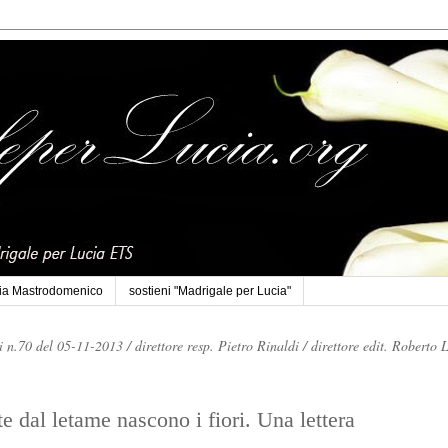
cia Mastrodomenico
sostieni "Madrigale per Lucia"
li n.70 del 05-11-2013 /
direttore resp. Pietro Rinaldi /
direttore edit. Roberto 
 dal letame nascono i fiori. Una lettera