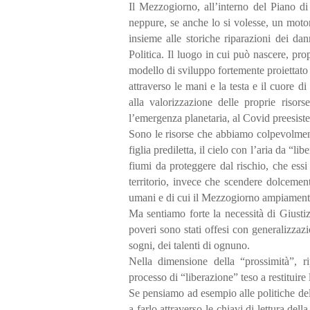
Il Mezzogiorno, all’interno del Piano di 
neppure, se anche lo si volesse, un moto
insieme alle storiche riparazioni dei da
Politica. Il luogo in cui può nascere, pro
modello di sviluppo fortemente proiettato
attraverso le mani e la testa e il cuore d
alla valorizzazione delle proprie risors
l’emergenza planetaria, al Covid preesiste
Sono le risorse che abbiamo colpevolment
figlia prediletta, il cielo con l’aria da “li
fiumi da proteggere dal rischio, che essi
territorio, invece che scendere dolcement
umani e di cui il Mezzogiorno ampiament
Ma sentiamo forte la necessità di Giusti
poveri sono stati offesi con generalizzazi
sogni, dei talenti di ognuno.
Nella dimensione della “prossimità”, ri
processo di “liberazione” teso a restituire
Se pensiamo ad esempio alle politiche delle
a farlo attraverso le chiavi di lettura del