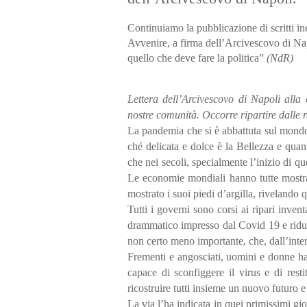
Continuiamo la pubblicazione di scritti ine
Avvenire, a firma dell’Arcivescovo di Na
quello che deve fare la politica”
(NdR)
Lettera dell’Arcivescovo di Napoli alla 
nostre comunità. Occorre ripartire dalle re
La pandemia che si è abbattuta sul mondo 
ché delicata e dolce è la Bellezza e quan
che nei secoli, specialmente l’inizio di q
Le economie mondiali hanno tutte mostrato
mostrato i suoi piedi d’argilla, rivelando q
Tutti i governi sono corsi ai ripari inve
drammatico impresso dal Covid 19 e ridur
non certo meno importante, che, dall’intern
Frementi e angosciati, uomini e donne ha
capace di sconfiggere il virus e di rest
ricostruire tutti insieme un nuovo futuro 
La via l’ha indicata in quei primissimi gi