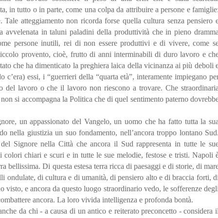
, in tutto o in parte, come una colpa da attribuire a persone e famiglie
e. Tale atteggiamento non ricorda forse quella cultura senza pensiero 
la avvelenata in taluni paladini della produttività che in pieno dramm
me persone inutili, rei di non essere produttivi e di vivere, come s
iccolo provento, cioè, frutto di anni interminabili di duro lavoro e ch
ato che ha dimenticato la preghiera laica della vicinanza ai più deboli 
c’era) essi, i “guerrieri della “quarta età”, interamente impiegano pe
do del lavoro o che il lavoro non riescono a trovare. Che straordinari
ò non si accompagna la Politica che di quel sentimento paterno dovrebb
gnore, un appassionato del Vangelo, un uomo che ha fatto tutta la su
ndo nella giustizia un suo fondamento, nell’ancora troppo lontano Sud
del Signore nella Città che ancora il Sud rappresenta in tutte le su
 colori chiari e scuri e in tutte le sue melodie, festose e tristi. Napoli 
ra bellissima. Di questa estesa terra ricca di paesaggi e di storie, di mar
lli ondulate, di cultura e di umanità, di pensiero alto e di braccia forti, d
ho visto, e ancora da questo luogo straordinario vedo, le sofferenze degl
combattere ancora. La loro vivida intelligenza e profonda bontà.
i anche da chi - a causa di un antico e reiterato preconcetto - considera i