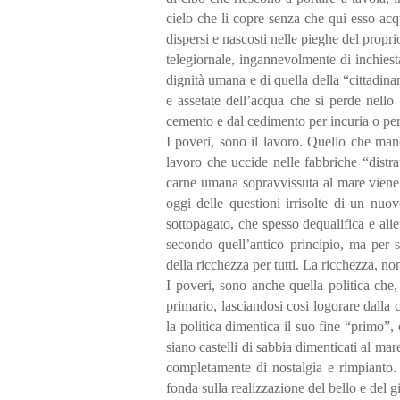
cielo che li copre senza che qui esso acq
dispersi e nascosti nelle pieghe del propri
telegiornale, ingannevolmente di inchiesta,
dignità umana e di quella della “cittadinan
e assetate dell’acqua che si perde nello
cemento e dal cedimento per incuria o per
I poveri, sono il lavoro. Quello che manc
lavoro che uccide nelle fabbriche “distra
carne umana sopravvissuta al mare viene 
oggi delle questioni irrisolte di un nuo
sottopagato, che spesso dequalifica e alie
secondo quell’antico principio, ma per se
della ricchezza per tutti. La ricchezza, n
I poveri, sono anche quella politica che,
primario, lasciandosi cosi logorare dalla
la politica dimentica il suo fine “primo”, 
siano castelli di sabbia dimenticati al mar
completamente di nostalgia e rimpianto.
fonda sulla realizzazione del bello e del 