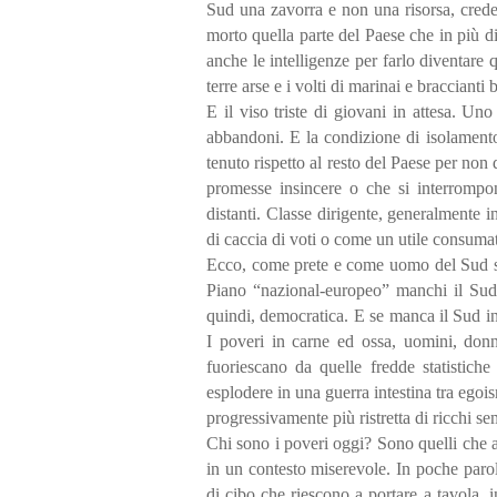
Sud una zavorra e non una risorsa, crede
morto quella parte del Paese che in più di
anche le intelligenze per farlo diventare 
terre arse e i volti di marinai e braccianti b
E il viso triste di giovani in attesa. Un
abbandoni. E la condizione di isolamento,
tenuto rispetto al resto del Paese per non
promesse insincere o che si interrompo
distanti. Classe dirigente, generalmente in
di caccia di voti o come un utile consumat
Ecco, come prete e come uomo del Sud sen
Piano “nazional-europeo” manchi il Sud. 
quindi, democratica. E se manca il Sud in
I poveri in carne ed ossa, uomini, don
fuoriescano da quelle fredde statistiche
esplodere in una guerra intestina tra egois
progressivamente più ristretta di ricchi se
Chi sono i poveri oggi? Sono quelli che a
in un contesto miserevole. In poche paro
di cibo che riescono a portare a tavola, in