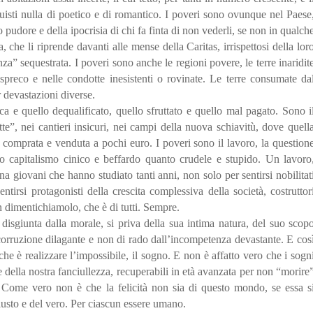
uisti nulla di poetico e di romantico. I poveri sono ovunque nel Paese
o pudore e della ipocrisia di chi fa finta di non vederli, se non in qualch
 che li riprende davanti alle mense della Caritas, irrispettosi della lor
za” sequestrata. I poveri sono anche le regioni povere, le terre inaridit
 spreco e nelle condotte inesistenti o rovinate. Le terre consumate da
 devastazioni diverse.
a e quello dequalificato, quello sfruttato e quello mal pagato. Sono i
tte”, nei cantieri insicuri, nei campi della nuova schiavitù, dove quell
comprata e venduta a pochi euro. I poveri sono il lavoro, la question
vo capitalismo cinico e beffardo quanto crudele e stupido. Un lavoro
na giovani che hanno studiato tanti anni, non solo per sentirsi nobilitat
ntirsi protagonisti della crescita complessiva della società, costruttor
on dimentichiamolo, che è di tutti. Sempre.
 disgiunta dalla morale, si priva della sua intima natura, del suo scop
 corruzione dilagante e non di rado dall’incompetenza devastante. E cos
che è realizzare l’impossibile, il sogno. E non è affatto vero che i sogn
e della nostra fanciullezza, recuperabili in età avanzata per non “morire
 Come vero non è che la felicità non sia di questo mondo, se essa s
giusto e del vero. Per ciascun essere umano.