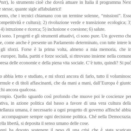
(Pnrr), lo strumento cioè che dovrà attuare in Italia il programma Nex
tesse, quante sigle affabulatrici!
imento, che i tecnici chiamano con un termine solenne, “missioni”. Ess
ompetitività e cultura); 2) rivoluzione verde e transizione ecologica; 3
 4) istruzione e ricerca; 5) inclusione e coesione; 6) salute.
ci sono. I progetti e gli strumenti attuativi, ci sono pure. Un governo ch
pure, come anche è presente un Parlamento determinato, con tutte intere l
e gli sforzi. Forse è la prima volta, almeno a mia memoria, che i
uropee, Italia, partiti e forze sociali, si ritrovano insieme nella comun
ripresa delle economie e della piena vita sociale. C’è tutto, quindi? Si pu
abbia letto e studiato, e mi sforzi ancora di farlo, tutto il voluminos
ormule e di titoli affascinanti, che da mani a mani, dall’Europa è giunt
chi ancora qualcosa.
sempio. Quello sguardo così profondo che muove poi le coscienze pe
pativa, in azione politica dal basso a favore di una vera cultura dell
atellanza umana, è necessario a ogni progetto di governo affinché abbi
ve accompagnare sempre ogni decisione politica. Ché nella Democrazia
ella libertà, si deposita il senso umano delle cose.
nni ha dovuto sostenere il peso di una crisi che è stata scaricat