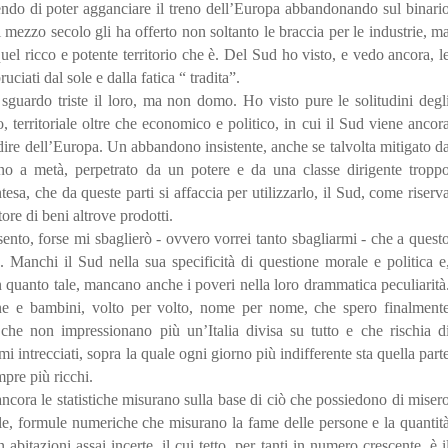
ndo di poter agganciare il treno dell’Europa abbandonando sul binari
 mezzo secolo gli ha offerto non soltanto le braccia per le industrie, m
quel ricco e potente territorio che è. Del Sud ho visto, e vedo ancora, l
ruciati dal sole e dalla fatica “ tradita”.
o sguardo triste il loro, ma non domo. Ho visto pure le solitudini degl
 territoriale oltre che economico e politico, in cui il Sud viene ancor
 dire dell’Europa. Un abbandono insistente, anche se talvolta mitigato d
no a metà, perpetrato da un potere e da una classe dirigente tropp
tesa, che da queste parti si affaccia per utilizzarlo, il Sud, come riserv
ore di beni altrove prodotti.
to, forse mi sbaglierò - ovvero vorrei tanto sbagliarmi - che a quest
Manchi il Sud nella sua specificità di questione morale e politica e
 quanto tale, mancano anche i poveri nella loro drammatica peculiarità
ne e bambini, volto per volto, nome per nome, che spero finalment
 che non impressionano più un’Italia divisa su tutto e che rischia d
mi intrecciati, sopra la quale ogni giorno più indifferente sta quella part
mpre più ricchi.
ncora le statistiche misurano sulla base di ciò che possiedono di miser
le, formule numeriche che misurano la fame delle persone e la quantit
 abitazioni assai incerte, il cui tetto, per tanti in numero crescente, è i