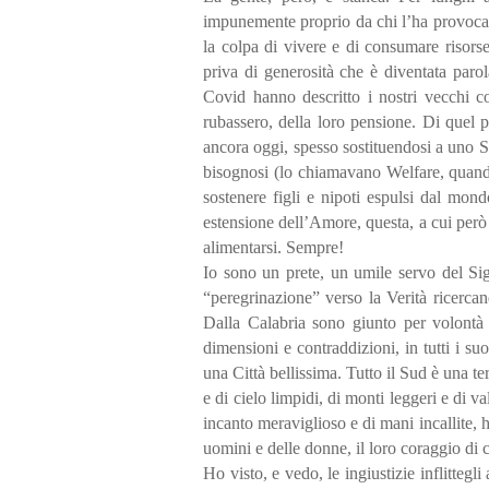
impunemente proprio da chi l’ha provocata
la colpa di vivere e di consumare risors
priva di generosità che è diventata paro
Covid hanno descritto i nostri vecchi co
rubassero, della loro pensione. Di quel p
ancora oggi, spesso sostituendosi a uno St
bisognosi (lo chiamavano Welfare, quando 
sostenere figli e nipoti espulsi dal mon
estensione dell’Amore, questa, a cui per
alimentarsi. Sempre!
Io sono un prete, un umile servo del Si
“peregrinazione” verso la Verità ricerca
Dalla Calabria sono giunto per volontà 
dimensioni e contraddizioni, in tutti i suoi
una Città bellissima. Tutto il Sud è una ter
e di cielo limpidi, di monti leggeri e di va
incanto meraviglioso e di mani incallite, 
uomini e delle donne, il loro coraggio di 
Ho visto, e vedo, le ingiustizie inflittegl