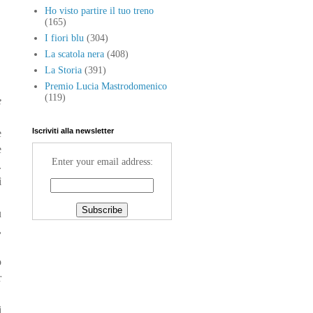
Ho visto partire il tuo treno
(165)
I fiori blu
(304)
La scatola nera
(408)
La Storia
(391)
Premio Lucia Mastrodomenico
(119)
e
Iscriviti alla newsletter
e
e
Enter your email address:
.
ì
ù
,
o
r
i