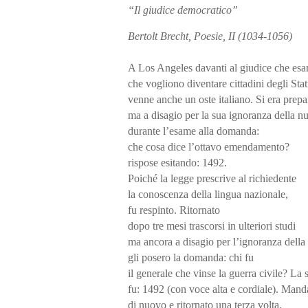
“Il giudice democratico”
Bertolt Brecht, Poesie, II (1034-1056)
A Los Angeles davanti al giudice che esa
che vogliono diventare cittadini degli Stat
venne anche un oste italiano. Si era prep
ma a disagio per la sua ignoranza della n
durante l’esame alla domanda:
che cosa dice l’ottavo emendamento?
rispose esitando: 1492.
Poiché la legge prescrive al richiedente
la conoscenza della lingua nazionale,
fu respinto. Ritornato
dopo tre mesi trascorsi in ulteriori studi
ma ancora a disagio per l’ignoranza della
gli posero la domanda: chi fu
il generale che vinse la guerra civile? La 
fu: 1492 (con voce alta e cordiale). Mand
di nuovo e ritornato una terza volta,