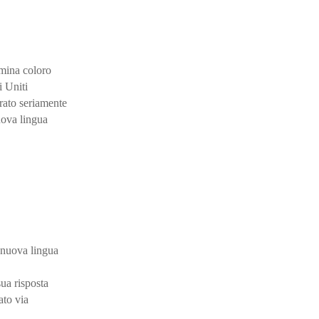
mina coloro
i Uniti
arato seriamente
uova lingua
 nuova lingua
sua risposta
ato via