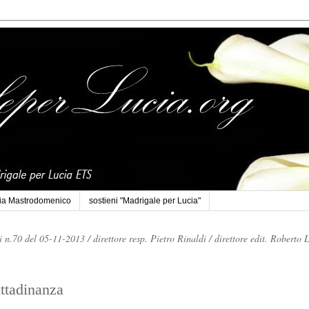
cia Mastrodomenico
sostieni "Madrigale per Lucia"
li n.70 del 05-11-2013 /
direttore resp. Pietro Rinaldi /
direttore edit. Roberto 
ittadinanza