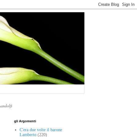
Landolfi
gli Argomenti
C'era due volte il barone
Lamberto
(220)