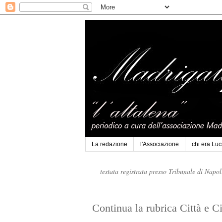
La redazione
l'Associazione
chi era Lu
testata registrata presso Tribunale di Napo
Continua la rubrica Città e C