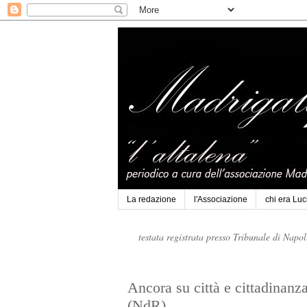
La redazione
l'Associazione
chi era Lu
testata registrata presso Tribunale di Napo
Ancora su città e cittadinan
(NdR)