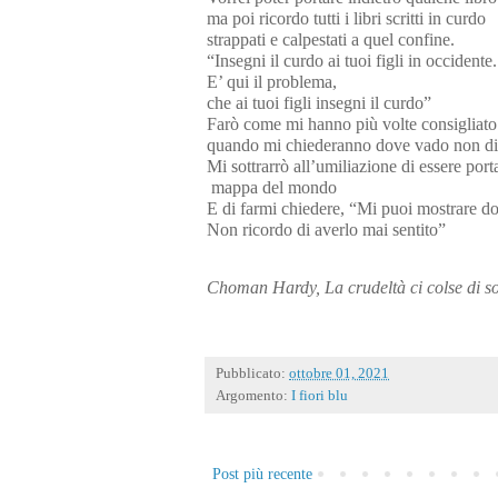
ma poi ricordo tutti i libri scritti in curdo
strappati e calpestati a quel confine.
“Insegni il curdo ai tuoi figli in occidente.
E’ qui il problema,
che ai tuoi figli insegni il curdo”
Farò come mi hanno più volte consigliato
quando mi chiederanno dove vado non di
Mi sottrarrò all’umiliazione di essere port
mappa del mondo
E di farmi chiedere, “Mi puoi mostrare do
Non ricordo di averlo mai sentito”
Choman Hardy, La crudeltà ci colse di so
Pubblicato:
ottobre 01, 2021
Argomento:
I fiori blu
Post più recente