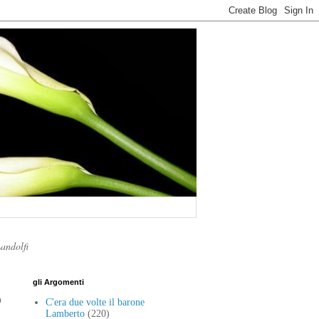
Landolfi
gli Argomenti
o
C'era due volte il barone
Lamberto
(220)