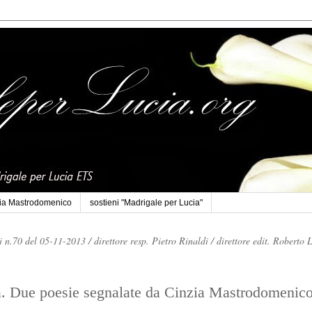
cia Mastrodomenico
sostieni "Madrigale per Lucia"
li n.70 del 05-11-2013 /
direttore resp. Pietro Rinaldi /
direttore edit. Roberto 
za. Due poesie segnalate da Cinzia Mastrodomenic