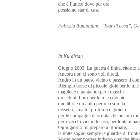
che è l’unico dove per ora
possiamo star di casa”
Fabrizia Ramondino, “Star di casa”, Ga
In Kurdistan
Giugno 2003. La guerra è finita, ritorno a
Ancora non ci sono voli diretti.
Andrò in un paese vicino e passerò il con
Riempio borse di piccole gioie per le mie 
magliette e pantaloni per i maschi
orecchini d’oro per le mie cognate
due libri e un abito per mia sorella
rossetto, smalto, profumo e gioielli
per le compagne di scuola che ancora mi 
per i vecchi vicini di casa, per lontani pare
Ogni giorno mi preparo a ritornare,
la notte sogno sempre le guardie di frontie
Vorrei poter portare indietro qualche libro