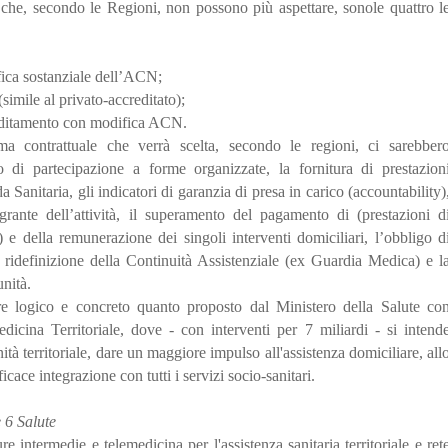
 che, secondo le Regioni, non possono più aspettare, sonole quattro l
ica sostanziale dell’ACN;
simile al privato-accreditato);
editamento con modifica ACN.
ma contrattuale che verrà scelta, secondo le regioni, ci sarebber
go di partecipazione a forme organizzate, la fornitura di prestazion
anitaria, gli indicatori di garanzia di presa in carico (accountability)
grante dell’attività, il superamento del pagamento di (prestazioni d
 e della remunerazione dei singoli interventi domiciliari, l’obbligo d
 ridefinizione della Continuità Assistenziale (ex Guardia Medica) e l
unità.
are logico e concreto quanto proposto dal Ministero della Salute co
ina Territoriale, dove - con interventi per 7 miliardi - si intend
anità territoriale, dare un maggiore impulso all'assistenza domiciliare, all
cace integrazione con tutti i servizi socio-sanitari.
 6 Salute
e intermedie e telemedicina per l'assistenza sanitaria territoriale e ret