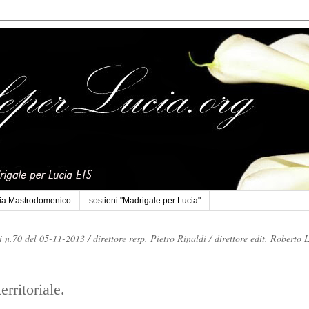
cia Mastrodomenico
sostieni "Madrigale per Lucia"
li n.70 del 05-11-2013 /
direttore resp. Pietro Rinaldi /
direttore edit. Roberto 
erritoriale.