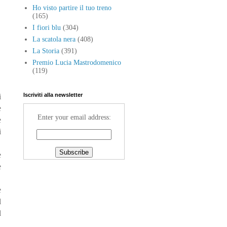
Ho visto partire il tuo treno
(165)
I fiori blu
(304)
La scatola nera
(408)
La Storia
(391)
Premio Lucia Mastrodomenico
(119)
Iscriviti alla newsletter
i
e
Enter your email address:
e
i
e
e
e
l
l