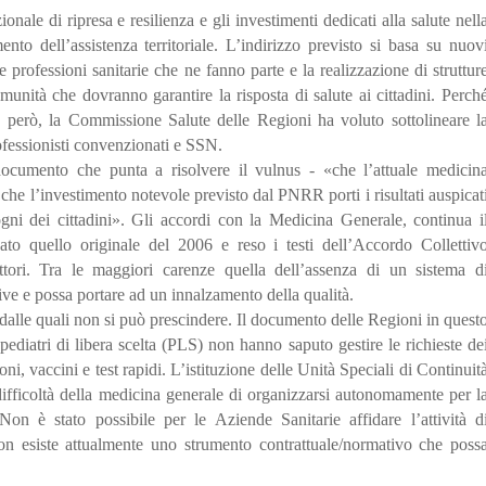
nale di ripresa e resilienza e gli investimenti dedicati alla salute nell
nto dell’assistenza territoriale. L’indirizzo previsto si basa su nuov
e professioni sanitarie che ne fanno parte e la realizzazione di struttur
unità che dovranno garantire la risposta di salute ai cittadini. Perch
, però, la Commissione Salute delle Regioni ha voluto sottolineare l
rofessionisti convenzionati e SSN.
documento che punta a risolvere il vulnus - «che l’attuale medicin
e che l’investimento notevole previsto dal PNRR porti i risultati auspicat
sogni dei cittadini». Gli accordi con la Medicina Generale, continua i
to quello originale del 2006 e reso i testi dell’Accordo Collettiv
ori. Tra le maggiori carenze quella dell’assenza di un sistema d
tive e possa portare ad un innalzamento della qualità.
dalle quali non si può prescindere. Il documento delle Regioni in quest
diatri di libera scelta (PLS) non hanno saputo gestire le richieste de
oni, vaccini e test rapidi. L’istituzione delle Unità Speciali di Continuit
ifficoltà della medicina generale di organizzarsi autonomamente per l
. Non è stato possibile per le Aziende Sanitarie affidare l’attività d
 esiste attualmente uno strumento contrattuale/normativo che poss