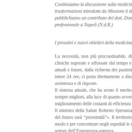
Continuiamo la discussione sulla medicina
trasformazioni introdotte da Missione 6 
pubblichiamo un contributo del dott. Dom
professionale a Napoli (N.d.R.)
I prossimi e nuovi obiettivi della medicina
La necessità, non più procrastinabile, di
cliniche superate e affossate dal tempo 
attuali e future, dalla richiesta dei pazien
intere 24 ore, ci porta direttamente a di
assistenza e di risposte.
Il sistema attuale, che ha avuto il merit
sempre migliori, alla luce di quanto avve
miglioramento delle costanti di efficienza 
Il ministro della Salute Roberto Speranza
del futuro sarà “prossimità”». Il territori
modo e per concentrare negli ospedali le u
settore dell’Emergenza-urgenza.