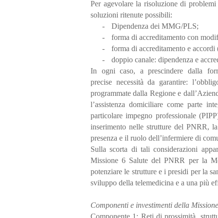
Per agevolare la risoluzione di problemi
soluzioni ritenute possibili:
-
Dipendenza dei MMG/PLS;
-
forma di accreditamento con modif
-
forma di accreditamento e accordi (
-
doppio canale: dipendenza e accr
In ogni caso, a prescindere dalla for
precise necessità da garantire: l’obbli
programmate dalla Regione e dall’Azienda S
l’assistenza domiciliare come parte inte
particolare impegno professionale (PIPP)
inserimento nelle strutture del PNRR, la
presenza e il ruolo dell’infermiere di com
Sulla scorta di tali considerazioni app
Missione 6 Salute del PNRR per la Medic
potenziare le strutture e i presidi per la s
sviluppo della telemedicina e a una più effi
Componenti e investimenti della Missione
Componente 1: Reti di prossimità, struttur