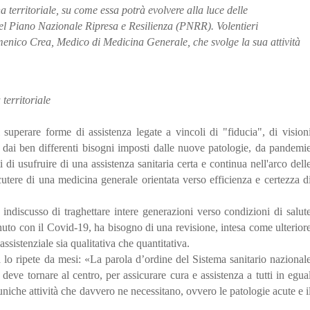
 territoriale, su come essa potrà evolvere alla luce delle
del Piano Nazionale Ripresa e Resilienza (PNRR). Volentieri
enico Crea, Medico di Medicina Generale, che svolge la sua attività
 territoriale
 superare forme di assistenza legate a vincoli di "fiducia", di vision
e dai ben differenti bisogni imposti dalle nuove patologie, da pandemi
ti di usufruire di una assistenza sanitaria certa e continua nell'arco dell
scutere di una medicina generale orientata verso efficienza e certezza d
o indiscusso di traghettare intere generazioni verso condizioni di salut
nuto con il Covid-19, ha bisogno di una revisione, intesa come ulterior
assistenziale sia qualitativa che quantitativa.
 lo ripete da mesi: «La parola d’ordine del Sistema sanitario nazional
o deve tornare al centro, per assicurare cura e assistenza a tutti in egua
niche attività che davvero ne necessitano, ovvero le patologie acute e i