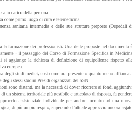
resa in carico della persona
tesa come primo luogo di cura e telemedicina
tenza sanitaria intermedia e delle sue strutture preposte (Ospedali d
 la formazione dei professionisti. Una delle proposte nel documento 
tivamente - il passaggio del Corso di Formazione Specifica in Medicin
si aggiunge la richiesta di definizione di equipollenze rispetto all
tiva europea.
ma degli studi medici
,
così come ora presente o quanto meno affiancat
 degli stessi studiin Presidi organizzati del SSN.
ioni sono distanti, ma la necessità di dover ricorrere ai fondi aggiuntiv
i un sistema territoriale più gestibile e articolato di risposta, fa pender
approccio assistenziale individuale per andare incontro ad una nuov
logica, di più ampio respiro, superando l’attuale approccio ancora legat