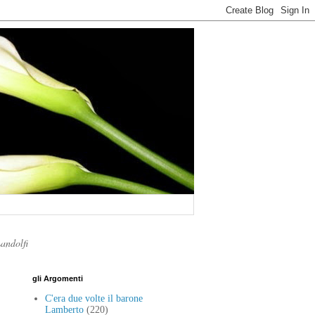
Landolfi
gli Argomenti
C'era due volte il barone
Lamberto
(220)