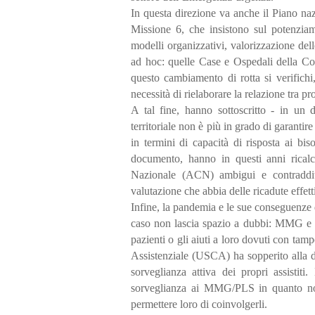
In questa direzione va anche il Piano nazio
Missione 6, che insistono sul potenziame
modelli organizzativi, valorizzazione dell
ad hoc: quelle Case e Ospedali della Com
questo cambiamento di rotta si verifichi
necessità di rielaborare la relazione tra p
A tal fine, hanno sottoscritto - in un 
territoriale non è più in grado di garantir
in termini di capacità di risposta ai bi
documento, hanno in questi anni ricalca
Nazionale (ACN) ambigui e contradditt
valutazione che abbia delle ricadute effet
Infine, la pandemia e le sue conseguenze 
caso non lascia spazio a dubbi: MMG e pe
pazienti o gli aiuti a loro dovuti con tamp
Assistenziale (USCA) ha sopperito alla d
sorveglianza attiva dei propri assistiti
sorveglianza ai MMG/PLS in quanto non
permettere loro di coinvolgerli.