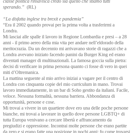
classe politica rinsavisca credo sia quello che stiamo tutti
sperando.”
(RL)
“La disfatta inglese tra brexit e pandemia”
“Era il 2002 quando provai per la prima volta a trasferirmi a
Londra.
Mi lasciai alle spalle il lavoro in Regione Lombardia e presi – a 28
anni - il primo aereo della mia vita per andare nell’eldorado della
meritocrazia. Da un decennio mi arrivavano storie di ragazzi che a
Londra avevano iniziato facendo panini da Burger King ed erano
diventati manager di multinazionali. La famosa goccia sulla pietra:
decisi di verificare in prima persona quanto ci fosse di vero in quei
miti d’Oltremanica.
La mattina seguente al mio arrivo iniziai a vagare per il centro di
Londra con cinquanta copie del mio curriculum in mano. Trovai
lavoro immediatamente, in un bar di Soho gestito da italiani. Facile,
veloce. Nessuna formalità, nessuna barriera. Abbondanza di
opportunità, persone e cose.
Mi trovai a vivere in un quartiere dove ero una delle poche persone
bianche, mi trovai a lavorare in quello dove persone LGBTQ+ di
tutta Europa venivano a cercare libertà e affrancamento da
pregiudizi e oppressione. Incontrai molte persone che erano partite
da zero e si erano fatte una posizione in pochi anni: fu come trovarsi