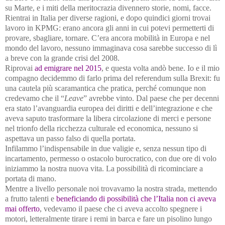
su Marte, e i miti della meritocrazia divennero storie, nomi, facce.
Rientrai in Italia per diverse ragioni, e dopo quindici giorni trovai
lavoro in KPMG: erano ancora gli anni in cui potevi permetterti di
provare, sbagliare, tornare. C’era ancora mobilità in Europa e nel
mondo del lavoro, nessuno immaginava cosa sarebbe successo di lì
a breve con la grande crisi del 2008.
Riprovai
ad emigrare nel 2015
, e questa volta andò bene. Io e il mio
compagno decidemmo di farlo prima del referendum sulla Brexit: fu
una cautela più scaramantica che pratica, perché comunque non
credevamo che il “
Leave
” avrebbe vinto. Dal paese che per decenni
era stato l’avanguardia europea dei diritti e dell’integrazione e che
aveva saputo trasformare la libera circolazione di merci e persone
nel trionfo della ricchezza culturale ed economica, nessuno si
aspettava un passo falso di quella portata.
Infilammo l’indispensabile in due valigie e, senza nessun tipo di
incartamento, permesso o ostacolo burocratico, con due ore di volo
iniziammo la nostra nuova vita. La possibilità di ricominciare a
portata di mano.
Mentre a livello personale noi trovavamo la nostra strada, mettendo
a frutto talenti e
beneficiando di possibilità che l’Italia non ci aveva
mai offerto
, vedevamo il paese che ci aveva accolto spegnere i
motori, letteralmente tirare i remi in barca e fare un pisolino lungo