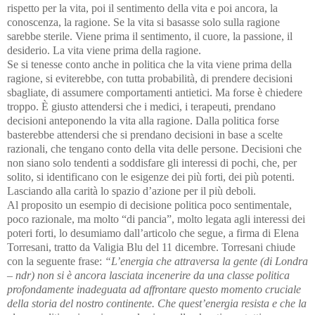
rispetto per la vita, poi il sentimento della vita e poi ancora, la
conoscenza, la ragione. Se la vita si basasse solo sulla ragione
sarebbe sterile. Viene prima il sentimento, il cuore, la passione, il
desiderio. La vita viene prima della ragione.
Se si tenesse conto anche in politica che la vita viene prima della
ragione, si eviterebbe, con tutta probabilità, di prendere decisioni
sbagliate, di assumere comportamenti antietici. Ma forse è chiedere
troppo. È giusto attendersi che i medici, i terapeuti, prendano
decisioni anteponendo la vita alla ragione. Dalla politica forse
basterebbe attendersi che si prendano decisioni in base a scelte
razionali, che tengano conto della vita delle persone. Decisioni che
non siano solo tendenti a soddisfare gli interessi di pochi, che, per
solito, si identificano con le esigenze dei più forti, dei più potenti.
Lasciando alla carità lo spazio d’azione per il più deboli.
Al proposito un esempio di decisione politica poco sentimentale,
poco razionale, ma molto “di pancia”, molto legata agli interessi dei
poteri forti, lo desumiamo dall’articolo che segue, a firma di Elena
Torresani, tratto da Valigia Blu del 11 dicembre. Torresani chiude
con la seguente frase:
“L’energia che attraversa la gente (di Londra
– ndr) non si è ancora lasciata incenerire da una classe politica
profondamente inadeguata ad affrontare questo momento cruciale
della storia del nostro continente. Che quest’energia resista e che la