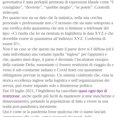
governativa è stata perlopiù permeata di espressioni blande come “è
consigliato”, “dovreste”, “sarebbe meglio”, “se potete”. Controlli:
irrilevanti.
Per quanto non sia un dato che fa statistica, nella mia cerchia
personale e professionale non c’è nessuno che sia stato sottoposto a
una verifica della quarantena che non si limitasse a telefonate del
tipo: «Ci risulta che lei sia rientrata in Inghilterra in data XYZ e che
dovrebbe essere in quarantena all’indirizzo XYZ. Conferma di
essere lì?».
Non è un caso se che questo sia stato il paese dove si è diffusa (ed è
stata individuata) una variante (quella "inglese" per l'appunto) e
che, quattro mesi dopo, il paese è diventato l’incubatore europeo
della variante Delta, nonostante ci fossero restrizioni di viaggio da e
verso il sub-continente indiano e Covid hotel con quarantene
obbligatorie previste in ingresso. Un sistema colabrodo che, vista la
storica eccellenza inglese nella logistica e nell’organizzazione dei
servizi, può essere imputato solo a disinteresse politico.
Dal 19 luglio 2021, l’Inghilterra ha cancellato
quasi ogni tipo di
restrizione
, anche quelle più facili da mantenere (come mascherine e
distanziamento), portando la popolazione di fatto a vivere in una
realtà post-pandemica inesistente.
Qui è come se la pandemia fosse qualcosa che ci siamo lasciati
ampiamente alle spalle, ormai incuranti dei morti, delle