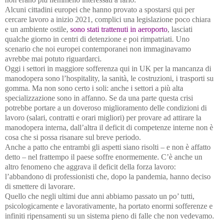
Alcuni cittadini europei che hanno provato a spostarsi qui per
cercare lavoro a inizio 2021, complici una legislazione poco chiara
e un ambiente ostile,
sono stati trattenuti in aeroporto
, lasciati
qualche giorno in centri di detenzione e poi rimpatriati. Uno
scenario che noi europei contemporanei non immaginavamo
avrebbe mai potuto riguardarci.
Oggi i settori in maggiore sofferenza qui in UK per la mancanza di
manodopera sono l’hospitality, la sanità, le costruzioni, i trasporti su
gomma. Ma non sono certo i soli: anche i settori a più alta
specializzazione sono in affanno. Se da una parte questa crisi
potrebbe portare a un doveroso miglioramento delle condizioni di
lavoro (salari, contratti e orari migliori) per provare ad attirare la
manodopera interna, dall’altra il deficit di competenze interne non è
cosa che si possa risanare sul breve periodo.
Anche a patto che entrambi gli aspetti siano risolti – e non è affatto
detto – nel frattempo il paese soffre enormemente. C’è anche un
altro fenomeno che aggrava il deficit della forza lavoro:
l’abbandono di professionisti che, dopo la pandemia, hanno deciso
di smettere di lavorare.
Quello che negli ultimi due anni abbiamo passato un po’ tutti,
psicologicamente e lavorativamente, ha portato enormi sofferenze e
infiniti ripensamenti su un sistema pieno di falle che non vedevamo.