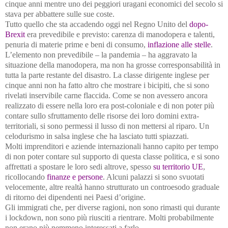
cinque anni mentre uno dei peggiori uragani economici del secolo si
stava per abbattere sulle sue coste.
Tutto quello che sta accadendo oggi nel Regno Unito del
dopo-
Brexit
era prevedibile e previsto: carenza di manodopera e talenti,
penuria di materie prime e beni di consumo,
inflazione alle stelle
.
L’elemento non prevedibile – la pandemia – ha aggravato la
situazione della manodopera, ma non ha grosse corresponsabilità in
tutta la parte restante del disastro. La classe dirigente inglese per
cinque anni non ha fatto altro che mostrare i bicipiti, che si sono
rivelati inservibile carne flaccida. Come se non avessero ancora
realizzato di essere nella loro era post-coloniale e di non poter più
contare sullo sfruttamento delle risorse dei loro domini extra-
territoriali, si sono permessi il lusso di non mettersi al riparo. Un
celodurismo in salsa inglese che ha lasciato tutti spiazzati.
Molti imprenditori e aziende internazionali hanno capito per tempo
di non poter contare sul supporto di questa classe politica, e si sono
affrettati a spostare le loro sedi altrove, spesso
su territorio UE
,
ricollocando
finanze e persone
. Alcuni palazzi si sono svuotati
velocemente, altre realtà hanno strutturato un controesodo graduale
di ritorno dei dipendenti nei Paesi d’origine.
Gli immigrati che, per diverse ragioni, non sono rimasti qui durante
i lockdown, non sono più riusciti a rientrare. Molti probabilmente
non erano più nemmeno interessati a farlo.