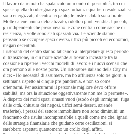
Il lavoro da remoto ha spalancato un mondo di possibilità, tra cui
spicca quella di ridisegnare gli spazi urbani: i quartieri residenziali si
sono energizzati, il centro ha patito, le piste ciclabili sono fiorite.
Molte catene hanno delocalizzato, ridotto i punti vendita. I piccoli,
gli indipendenti che presidiavano le zone centrali come sacche di
resistenza, a volte sono stati spazzati via. Le aziende stanno
pensando se occupare spazi diversi, uffici più piccoli ed economici,
magari decentrati.
I ristoranti del centro stanno faticando a interpretare questo periodo
di transizione, in cui molte aziende si trovano incastrate tra la
coazione a ripetere i vecchi modelli di lavoro e i nuovi scenari che
ora premono alle nostre porte. Un ristoratore italiano della City mi
dice: «Ho necessità di assumere, ma ho affluenza solo tre giorni a
settimana rispetto ai cinque pre-pandemia, e non so come
orientarmi. Per assicurarmi il personale migliore devo offrire
stabilità, ma ora la situazione oggettivamente non me lo permette».
A dispetto dei molti spazi rimasti vuoti (esodo degli immigrati, fuga
dalle città, chiusura dei negozi, uffici semi-deserti, aziende
trasferite), i prezzi del settore immobiliare non sono diminuiti: un
fenomeno che risulta incomprensibile a quelli come me che, ignari
delle strategie finanziarie che guidano certe oscillazioni, si
sarebbero aspettati quantomeno un crollo degli affitti.