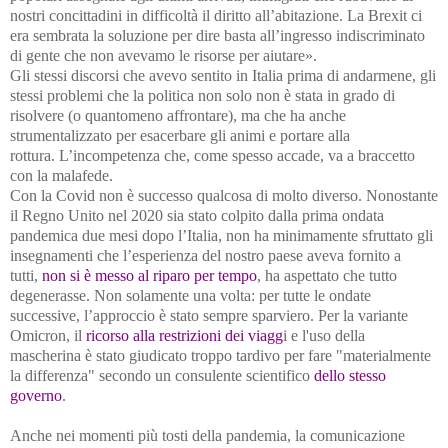
nostri concittadini in difficoltà il diritto all’abitazione. La Brexit ci
era sembrata la soluzione per dire basta all’ingresso indiscriminato
di gente che non avevamo le risorse per aiutare».
Gli stessi discorsi che avevo sentito in Italia prima di andarmene, gli
stessi problemi che la politica non solo non è stata in grado di
risolvere (o quantomeno affrontare), ma che ha anche
strumentalizzato per esacerbare gli animi e portare alla
rottura.
L’incompetenza che, come spesso accade, va a braccetto
con la malafede.
Con la Covid non è successo qualcosa di molto diverso. Nonostante
il Regno Unito nel 2020 sia stato colpito dalla prima ondata
pandemica due mesi dopo l’Italia, non ha minimamente sfruttato gli
insegnamenti che l’esperienza del nostro paese aveva fornito a
tutti,
non si è messo al riparo per tempo
, ha aspettato che tutto
degenerasse. Non solamente una volta: per tutte le ondate
successive, l’approccio è stato sempre sparviero.
Per la variante
Omicron, il
ricorso alla restrizioni dei viagg
i e l'uso della
mascherina è stato giudicato troppo tardivo per fare "materialmente
la differenza" secondo un consulente scientifico
dello stesso
governo
.
Anche nei momenti più tosti della pandemia, la comunicazione