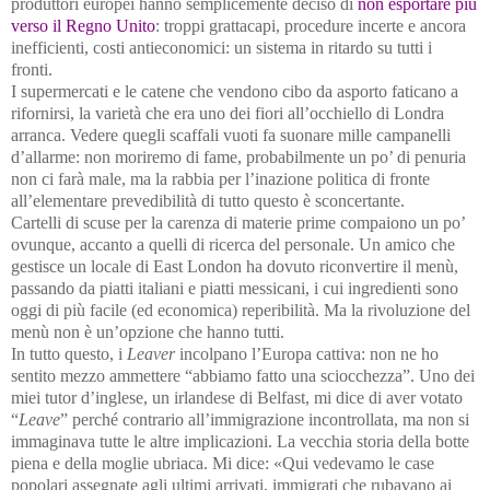
produttori europei hanno semplicemente deciso di
non esportare più
verso il Regno Unito
: troppi grattacapi, procedure incerte e ancora
inefficienti, costi antieconomici: un sistema in ritardo su tutti i
fronti.
I supermercati e le catene che vendono cibo da asporto faticano a
rifornirsi, la varietà che era uno dei fiori all’occhiello di Londra
arranca. Vedere quegli scaffali vuoti fa suonare mille campanelli
d’allarme: non moriremo di fame, probabilmente un po’ di penuria
non ci farà male, ma la rabbia per l’inazione politica di fronte
all’elementare prevedibilità di tutto questo è sconcertante.
Cartelli di scuse per la carenza di materie prime compaiono un po’
ovunque, accanto a quelli di ricerca del personale. Un amico che
gestisce un locale di East London ha dovuto riconvertire il menù,
passando da piatti italiani e piatti messicani, i cui ingredienti sono
oggi di più facile (ed economica) reperibilità. Ma la rivoluzione del
menù non è un’opzione che hanno tutti.
In tutto questo, i
Leaver
incolpano l’Europa cattiva: non ne ho
sentito mezzo ammettere “abbiamo fatto una sciocchezza”. Uno dei
miei tutor d’inglese, un irlandese di Belfast, mi dice di aver votato
“
Leave
” perché contrario all’immigrazione incontrollata, ma non si
immaginava tutte le altre implicazioni. La vecchia storia della botte
piena e della moglie ubriaca. Mi dice: «Qui vedevamo le case
popolari assegnate agli ultimi arrivati, immigrati che rubavano ai