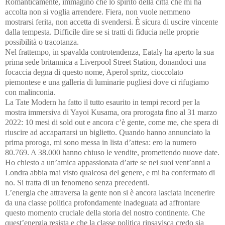
Romanticamente, immagino che lo spirito della città che mi ha
accolta non si voglia arrendere. Fiera, non vuole nemmeno
mostrarsi ferita, non accetta di svendersi. È sicura di uscire vincente
dalla tempesta. Difficile dire se si tratti di fiducia nelle proprie
possibilità o tracotanza.
Nel frattempo, in spavalda controtendenza, Eataly ha aperto la sua
prima sede britannica a Liverpool Street Station, donandoci una
focaccia degna di questo nome, Aperol spritz, cioccolato
piemontese e una galleria di luminarie pugliesi dove ci rifugiamo
con malinconia.
La Tate Modern ha fatto il tutto esaurito in tempi record per la
mostra immersiva di Yayoi Kusama, ora prorogata fino al 31 marzo
2022: 10 mesi di sold out e ancora c’è gente, come me, che spera di
riuscire ad accaparrarsi un biglietto. Quando hanno annunciato la
prima proroga, mi sono messa in lista d’attesa: ero la numero
80.769. A 38.000 hanno chiuso le vendite, promettendo nuove date.
Ho chiesto a un’amica appassionata d’arte se nei suoi vent’anni a
Londra abbia mai visto qualcosa del genere, e mi ha confermato di
no. Si tratta di un fenomeno senza precedenti.
L’energia che attraversa la gente non si è ancora lasciata incenerire
da una classe politica profondamente inadeguata ad affrontare
questo momento cruciale della storia del nostro continente. Che
quest’energia resista e che la classe politica rinsavisca credo sia