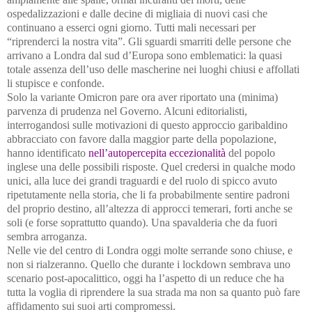
ospedalizzazioni e dalle decine di migliaia di nuovi casi che
continuano a esserci ogni giorno. Tutti mali necessari per
“riprenderci la nostra vita”. Gli sguardi smarriti delle persone che
arrivano a Londra dal sud d’Europa sono emblematici: la quasi
totale assenza dell’uso delle mascherine nei luoghi chiusi e affollati
li stupisce e confonde.
Solo la variante Omicron pare ora aver riportato una (minima)
parvenza di prudenza nel Governo. Alcuni editorialisti,
interrogandosi sulle motivazioni di questo approccio garibaldino
abbracciato con favore dalla maggior parte della popolazione,
hanno identificato
nell’autopercepita eccezionalità
del popolo
inglese una delle possibili risposte. Quel credersi in qualche modo
unici, alla luce dei grandi traguardi e del ruolo di spicco avuto
ripetutamente nella storia, che li fa probabilmente sentire padroni
del proprio destino, all’altezza di approcci temerari, forti anche se
soli (e forse soprattutto quando).
Una spavalderia che da fuori
sembra arroganza.
Nelle vie del centro di Londra oggi molte serrande sono chiuse, e
non si rialzeranno. Quello che durante i lockdown sembrava uno
scenario post-apocalittico, oggi ha l’aspetto di un reduce che ha
tutta la voglia di riprendere la sua strada ma non sa quanto può fare
affidamento sui suoi arti compromessi.