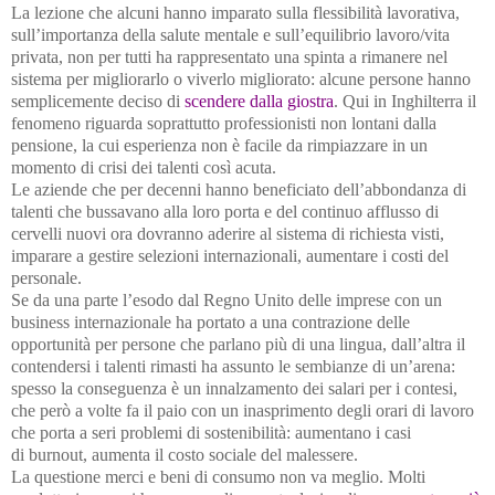
La lezione che alcuni hanno imparato sulla flessibilità lavorativa,
sull’importanza della salute mentale e sull’equilibrio lavoro/vita
privata, non per tutti ha rappresentato una spinta a rimanere nel
sistema per migliorarlo o viverlo migliorato: alcune persone hanno
semplicemente deciso di
scendere dalla giostra
. Qui in Inghilterra il
fenomeno riguarda soprattutto professionisti non lontani dalla
pensione, la cui esperienza non è facile da rimpiazzare in un
momento di crisi dei talenti così acuta.
Le aziende che per decenni hanno beneficiato dell’abbondanza di
talenti che bussavano alla loro porta e del continuo afflusso di
cervelli nuovi ora dovranno aderire al sistema di richiesta visti,
imparare a gestire selezioni internazionali, aumentare i costi del
personale.
Se da una parte l’esodo dal Regno Unito delle imprese con un
business internazionale ha portato a una contrazione delle
opportunità per persone che parlano più di una lingua, dall’altra il
contendersi i talenti rimasti ha assunto le sembianze di un’arena:
spesso la conseguenza è un innalzamento dei salari per i contesi,
che però a volte fa il paio con un inasprimento degli orari di lavoro
che porta a seri problemi di sostenibilità: aumentano i casi
di burnout, aumenta il costo sociale del malessere.
La questione merci e beni di consumo non va meglio. Molti