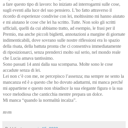
a fare questo tipo di lavoro: ho iniziato ad interrogarmi sulle cose,
sugli eventi alla luce del suo pensiero. L’ho fatto attraverso il
ricordo di esperienze condivise con lei, moltissimo mi hanno aiutato
e mi aiutano le cose che lei ha scritto. Tutte. Non solo gli scritti
ufficiali, quelli da cui abbiamo tratto, ad esempio, le frasi per il
Premio, ma anche piccoli biglietti, annotazioni a margine di giornate
indimenticabili, dove sovrano sulle nostre riflessioni era lo spazio
della risata, della battuta pronta che ci consentiva immediatamente
di riposizionarci, senza prenderci molto sul serio, nel mondo reale
che Lucia amava tantissimo.
Sono passati 14 anni dalla sua scomparsa. Molte sono le cose
accadute senza di lei.
Lei non c’è con me, ne percepisco l’assenza; ma sempre ne sento la
mancanza ed è a questo che ho dovuto adattarmi, mi manca perché
mi appartiene e questo non sbiadisce la sua elegante figura o la sua
voce melodiosa che canticchia mentre prepara un dolce.
Mi manca “quando la normalità incalza”.
mvm