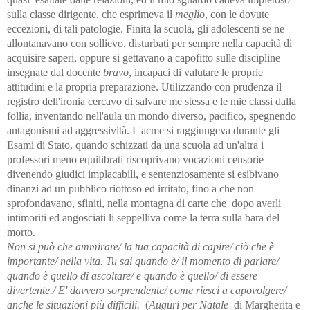
sulla classe dirigente, che esprimeva il
meglio
, con le dovute
eccezioni, di tali patologie. Finita la scuola, gli adolescenti se ne
allontanavano con sollievo, disturbati per sempre nella capacità di
acquisire saperi, oppure si gettavano a capofitto sulle discipline
insegnate dal docente
bravo
, incapaci di valutare le proprie
attitudini e la propria preparazione. Utilizzando con prudenza il
registro dell'ironia cercavo di salvare me stessa e le mie classi dalla
follia, inventando nell'aula un mondo diverso, pacifico, spegnendo
antagonismi ad aggressività. L'acme si raggiungeva durante gli
Esami di Stato, quando schizzati da una scuola ad un'altra i
professori meno equilibrati riscoprivano vocazioni censorie
divenendo giudici implacabili, e sentenziosamente si esibivano
dinanzi ad un pubblico riottoso ed irritato, fino a che non
sprofondavano, sfiniti, nella montagna di carte che dopo averli
intimoriti ed angosciati li seppelliva come la terra sulla bara del
morto.
Non si può che ammirare/ la tua capacità di capire/ ciò che è
importante/ nella vita. Tu sai quando è/ il momento di parlare/
quando è quello di ascoltare/ e quando è quello/ di essere
divertente./ E' davvero sorprendente/ come riesci a capovolgere/
anche le situazioni più difficili.
(
Auguri per Natale
di Margherita e