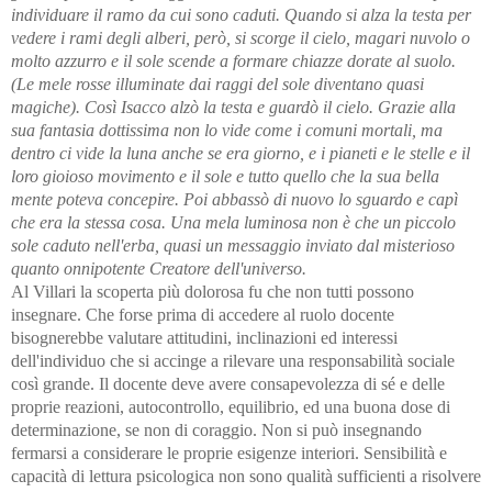
individuare il ramo da cui sono caduti. Quando si alza la testa per
vedere i rami degli alberi, però, si scorge il cielo, magari nuvolo o
molto azzurro e il sole scende a formare chiazze dorate al suolo.
(Le mele rosse illuminate dai raggi del sole diventano quasi
magiche). Così Isacco alzò la testa e guardò il cielo. Grazie alla
sua fantasia dottissima non lo vide come i comuni mortali, ma
dentro ci vide la luna anche se era giorno, e i pianeti e le stelle e il
loro gioioso movimento e il sole e tutto quello che la sua bella
mente poteva concepire. Poi abbassò di nuovo lo sguardo e capì
che era la stessa cosa. Una mela luminosa non è che un piccolo
sole caduto nell'erba, quasi un messaggio inviato dal misterioso
quanto onnipotente Creatore dell'universo.
Al Villari la scoperta più dolorosa fu che non tutti possono
insegnare. Che forse prima di accedere al ruolo docente
bisognerebbe valutare attitudini, inclinazioni ed interessi
dell'individuo che si accinge a rilevare una responsabilità sociale
così grande. Il docente deve avere consapevolezza di sé e delle
proprie reazioni, autocontrollo, equilibrio, ed una buona dose di
determinazione, se non di coraggio. Non si può insegnando
fermarsi a considerare le proprie esigenze interiori. Sensibilità e
capacità di lettura psicologica non sono qualità sufficienti a risolvere