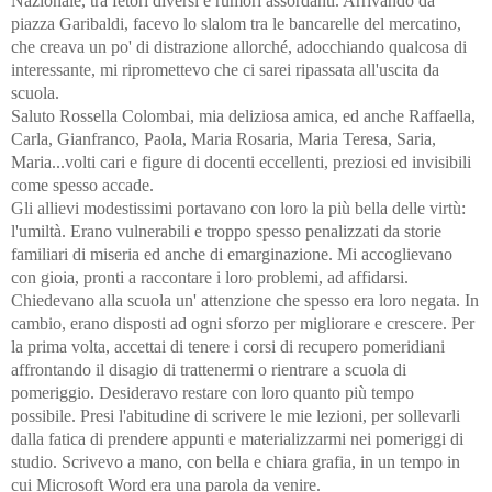
Nazionale, tra fetori diversi e rumori assordanti. Arrivando da
piazza Garibaldi, facevo lo slalom tra le bancarelle del mercatino,
che creava un po' di distrazione allorché, adocchiando qualcosa di
interessante, mi ripromettevo che ci sarei ripassata all'uscita da
scuola.
Saluto Rossella Colombai, mia deliziosa amica, ed anche Raffaella,
Carla, Gianfranco, Paola, Maria Rosaria, Maria Teresa, Saria,
Maria...volti cari e figure di docenti eccellenti, preziosi ed invisibili
come spesso accade.
Gli allievi modestissimi portavano con loro la più bella delle virtù:
l'umiltà. Erano vulnerabili e troppo spesso penalizzati da storie
familiari di miseria ed anche di emarginazione. Mi accoglievano
con gioia, pronti a raccontare i loro problemi, ad affidarsi.
Chiedevano alla scuola un' attenzione che spesso era loro negata. In
cambio, erano disposti ad ogni sforzo per migliorare e crescere. Per
la prima volta, accettai di tenere i corsi di recupero pomeridiani
affrontando il disagio di trattenermi o rientrare a scuola di
pomeriggio. Desideravo restare con loro quanto più tempo
possibile. Presi l'abitudine di scrivere le mie lezioni, per sollevarli
dalla fatica di prendere appunti e materializzarmi nei pomeriggi di
studio. Scrivevo a mano, con bella e chiara grafia, in un tempo in
cui Microsoft Word era una parola da venire.