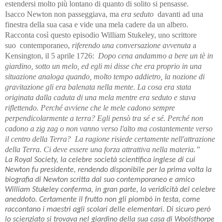
estendersi molto più lontano di quanto di solito si pensasse.
Isacco Newton non passeggiava, ma
era seduto
davanti ad una
finestra della sua casa e vide una mela cadere da un albero.
Racconta così questo episodio William Stukeley, uno scrittore
suo contemporaneo,
riferendo una conversazione avvenuta
a
Kensington, il 5 aprile 1726:
Dopo cena andammo a bere un tè in
giardino, sotto un melo, ed egli mi disse che era proprio in una
situazione analoga quando, molto tempo addietro, la nozione di
gravitazione gli era balenata nella mente. La cosa era stata
originata dalla caduta di una mela mentre era seduto e stava
riflettendo. Perché avviene che le mele cadono sempre
perpendicolarmente a terra? Egli pensò tra sé e sé. Perché non
cadono a zig zag o non vanno verso l'alto ma costantemente verso
il centro della Terra? La ragione risiede certamente nell'attrazione
della Terra. Ci deve essere una forza attrattiva nella materia.”
La Royal Society, la celebre società scientifica inglese di cui
Newton fu presidente, rendendo disponibile per la prima volta la
biografia di Newton scritta dal suo contemporaneo e amico
William Stukeley conferma, in gran parte, la veridicità del celebre
aneddoto. Certamente il frutto non gli piombò in testa, come
raccontano i maestri agli scolari delle elementari. Di sicuro però
lo scienziato si trovava nel giardino della sua casa di Woolsthorpe