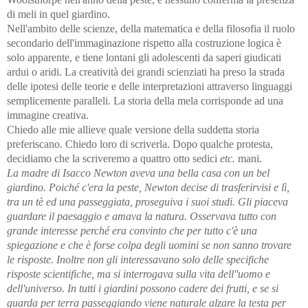
di meli in quel giardino.
Nell'ambito delle scienze, della matematica e della filosofia il ruolo
secondario dell'immaginazione rispetto alla costruzione logica è
solo apparente, e tiene lontani gli adolescenti da saperi giudicati
ardui o aridi. La creatività dei grandi scienziati ha preso la strada
delle ipotesi delle teorie e delle interpretazioni attraverso linguaggi
semplicemente paralleli. La storia della mela corrisponde ad una
immagine creativa.
Chiedo alle mie allieve quale versione della suddetta storia
preferiscano. Chiedo loro di scriverla. Dopo qualche protesta,
decidiamo che la scriveremo a quattro otto sedici
etc.
mani.
La madre di Isacco Newton aveva una bella casa con un bel
giardino. Poiché c'era la peste, Newton decise di trasferirvisi e lì,
tra un tè ed una passeggiata, proseguiva i suoi studi. Gli piaceva
guardare il paesaggio e amava la natura. Osservava tutto con
grande interesse perché era convinto che per tutto c'è una
spiegazione e che è forse colpa degli uomini se non sanno trovare
le risposte. Inoltre non gli interessavano solo delle specifiche
risposte scientifiche, ma si interrogava sulla vita dell''uomo e
dell'universo. In tutti i giardini possono cadere dei frutti, e se si
guarda per terra passeggiando viene naturale alzare la testa per