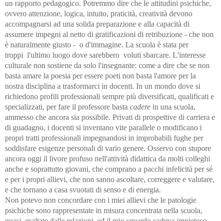
un rapporto pedagogico. Potremmo dire che le attitudini psichiche,
ovvero attenzione, logica, intuito, praticità, creatività devono
accompagnarsi ad una solida preparazione e alla capacità di
assumere impegni al netto di gratificazioni di retribuzione - che non
è naturalmente giusto - o d'immagine. La scuola è stata per
troppi l'ultimo luogo dove sarebbero voluti sbarcare. L'interesse
culturale non sostiene da solo l'insegnante: come a dire che se non
basta amare la poesia per essere poeti non basta l'amore per la
nostra disciplina a trasformarci in docenti. In un mondo dove si
richiedono profili professionali sempre più diversificati, qualificati e
specializzati, per fare il professore basta
cadere
in una scuola,
ammesso che ancora sia possibile. Privati di prospettive di carriera e
di guadagno, i docenti si inventano vite parallele o modificano i
propri tratti professionali impegnandosi in improbabili fughe per
soddisfare esigenze personali di vario genere. Osservo con stupore
ancora oggi il livore profuso nell'attività didattica da molti colleghi
anche e soprattutto giovani, che comprano a pacchi infelicità per sé
e per i propri allievi, che non sanno ascoltare, correggere e valutare,
e che tornano a casa svuotati di senso e di energia.
Non potevo non concordare con i miei allievi che le patologie
psichiche sono rappresentate in misura concentrata nella scuola,
quasi esaltate dalle relazioni, ed il mio sguardo cadeva impietoso