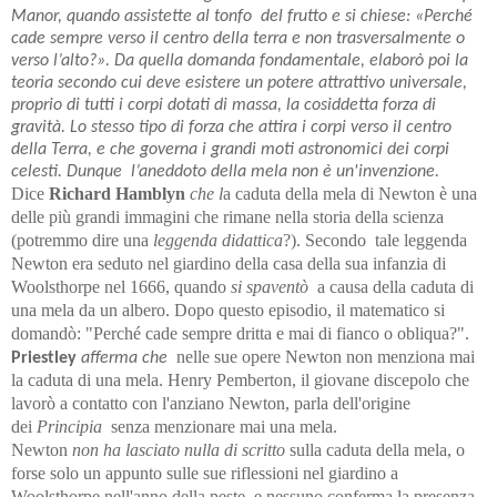
Manor, quando assistette al tonfo del frutto e si chiese: «Perché
cade sempre verso il centro della terra e non trasversalmente o
verso l’alto?». Da quella domanda fondamentale, elaborò poi la
teoria secondo cui deve esistere un potere attrattivo universale,
proprio di tutti i corpi dotati di massa, la cosiddetta forza di
gravità. Lo stesso tipo di forza che attira i corpi verso il centro
della Terra, e che governa i grandi moti astronomici dei corpi
celesti. Dunque l’aneddoto della mela non è un'invenzione.
Dice
Richard Hamblyn
che l
a caduta della mela di Newton è una
delle più grandi immagini che rimane nella storia della scienza
(potremmo dire una
leggenda didattica
?). Secondo tale leggenda
Newton era seduto nel giardino della casa della sua infanzia di
Woolsthorpe nel 1666, quando
si spaventò
a causa della caduta di
una mela da un albero. Dopo questo episodio, il matematico si
domandò: "Perché cade sempre dritta e mai di fianco o obliqua?".
nelle sue opere Newton non menziona mai
Priestley
afferma che
la caduta di una mela. Henry Pemberton, il giovane discepolo che
lavorò a contatto con l'anziano Newton, parla dell'origine
dei
Principia
senza menzionare mai una mela.
Newton
non ha lasciato nulla di scritto
sulla caduta della mela, o
forse solo un appunto sulle sue riflessioni nel giardino a
Woolsthorpe nell'anno della peste, e nessuno conferma la presenza