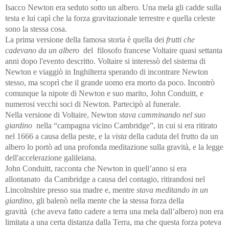
Isacco Newton era seduto sotto un albero. Una mela gli cadde sulla
testa e lui capì che la forza gravitazionale terrestre e quella celeste
sono la stessa cosa.
La prima versione della famosa storia è quella dei
frutti che
cadevano da un albero
del filosofo francese Voltaire quasi settanta
anni dopo l'evento descritto. Voltaire si interessò del sistema di
Newton e viaggiò in Inghilterra sperando di incontrare Newton
stesso, ma scoprì che il grande uomo era morto da poco. Incontrò
comunque la nipote di Newton e suo marito, John Conduitt, e
numerosi vecchi soci di Newton. Partecipò al funerale.
Nella versione di Voltaire, Newton
stava camminando nel suo
giardino
nella “campagna vicino Cambridge”, in cui si era ritirato
nel 1666 a causa della peste, e la
vista
della caduta del frutto da un
albero lo portò ad una profonda meditazione sulla gravità, e la legge
dell'accelerazione galileiana.
John Conduitt, racconta che Newton i
n quell’anno si era
allontanato da Cambridge a causa del contagio, ritirandosi nel
Lincolnshire presso sua madre e, mentre
stava meditando in un
giardino
, gli balenò nella mente che la stessa forza della
gravità (che aveva fatto cadere a terra una mela dall’albero) non era
limitata a una certa distanza dalla Terra, ma che questa forza poteva