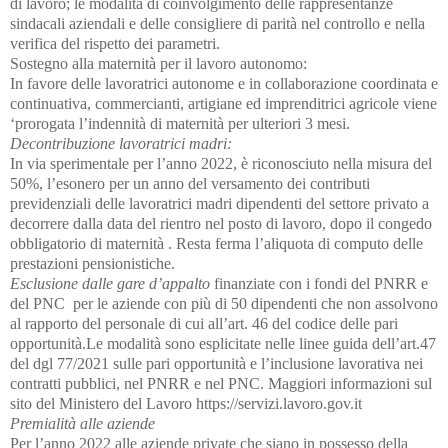
di lavoro; le modalità di coinvolgimento delle rappresentanze
sindacali aziendali e delle consigliere di parità nel controllo e nella
verifica del rispetto dei parametri.
Sostegno alla maternità per il lavoro autonomo:
In favore delle lavoratrici autonome e in collaborazione coordinata e
continuativa, commercianti, artigiane ed imprenditrici agricole viene
‘prorogata l’indennità di maternità per ulteriori 3 mesi.
Decontribuzione lavoratrici madri:
In via sperimentale per l’anno 2022, è riconosciuto nella misura del
50%, l’esonero per un anno del versamento dei contributi
previdenziali delle lavoratrici madri dipendenti del settore privato a
decorrere dalla data del rientro nel posto di lavoro, dopo il congedo
obbligatorio di maternità . Resta ferma l’aliquota di computo delle
prestazioni pensionistiche.
Esclusione dalle gare d’appalto
finanziate con i fondi del PNRR e
del PNC per le aziende con più di 50 dipendenti che non assolvono
al rapporto del personale di cui all’art. 46 del codice delle pari
opportunità.Le modalità sono esplicitate nelle linee guida dell’art.47
del dgl 77/2021 sulle pari opportunità e l’inclusione lavorativa nei
contratti pubblici, nel PNRR e nel PNC. Maggiori informazioni sul
sito del Ministero del Lavoro https://servizi.lavoro.gov.it
Premialità alle aziende
Per l’anno 2022 alle aziende private che siano in possesso della