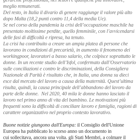
meglio remunerati.
Del resto, in Italia il divario di genere raggiunge il valore più alto
dopo Malta (18,2 punti contro 11,4 della media Ue).
Se nel corso della pandemia la crisi dell’occupazione maschile ha
presentato moltissime perdite, quello femminile, con l’avvicendarsi
delle fasi di difficoltà e ripresa, ha tenuto.
La crisi ha contribuito a creare un ampia platea di persone che
lavorano in condizioni di precarietà, in aumento il fenomeno dei
workingpoor, lavoratori a basso salario, che colpisce soprattutto le
donne. In un recente studio dell’Isfol, confermato dall’Osservatorio
sulle conciliazioni e contro le discriminazioni, della Consigliera
Nazionale di Parità è risultato che, in Italia, una donna su dieci
esce dal mercato del lavoro a causa della maternità. Quest’ultima
risulta, quindi, la causa principale dell’abbandono del lavoro da
parte delle donne. Nel 2020, 40 mila le donne hanno lasciato il
lavoro nel primo anno di vita del bambino. Le motivazioni più
frequenti sono la difficoltà di conciliare lavoro e famiglia, ragioni di
carattere organizzativo nel proprio contesto lavorativo.
Buone notizie giungono dall'Europa:
il Consiglio dell'Unione
Europea ha pubblicato lo scorso anno un documento in
cui sollecitava, ancora una volta. gli Stati Membri, a colmare il