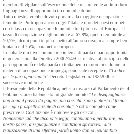
membro di vigilare sull’esecuzione delle misure volte ad introdurre
l’uguaglianza di opportunità tra uomini e donne.
Tutto questo avrebbe dovuto portare alla maggiore occupazione
femminile. Purtroppo ancora oggi l’Italia è uno dei paesi europei
con il tasso di occupazione femminile tra i più bassi d’Europa. Il
tasso di occupazione degli uomini è al 67,8%, quello femminile al
50,5%, alcuni punti in più rispetto all’anno scorso, ma sempre ben
lontano dal 75%, parametro europeo.
In Italia le direttive comunitarie in tema di parità e pari opportunità
di genere sino alla Direttiva 2006//54//Ce, relativa al principio delle
pari opportunità e della parità di trattamento di uomini e donne in
materia di occupazione e impiego, sono state recepite dal“
Codice
per le pari opportunità
” Decreto Legislativo n. 198/2006 e
successive modifiche
Il Presidente della Repubblica, nel suo discorso al Parlamento del 4
febbraio scorso ha lanciato un grande monito
“Le diseguaglianze
non sono il prezzo da pagare alla crescita, sono piuttosto il freno
per ogni prospettiva reale di crescita”
Nostro compito come
prescrive la Costituzione è rimuovere gli ostacoli.
Nonostante ciò che dicono le leggi, continuano a perdurare, nel
nostro paese, diseguaglianze e condizioni sfavorevoli alla
realizzazione di una effettiva parità uomo-donna nell’ambito