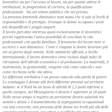
lavorativo sia per l’accesso al lavoro, sia per quanto attiene le
retribuzioni, la progressione di carriera, la qualificazione
professionale. Sia nel settore pubblico che nel privato.
La presenza femminile diminuisce man mano che si sale ai livelli di
responsabilità e di prestigio. Ovunque le donne occupano i posti
più dequalificati e peggio pagarti.
Il lavoro part-time interessa quasi esclusivamente le lavoratrici
perché rappresenta l’unica possibilità di conciliare la vita
professionale con quella familiare. Il fenomeno del lavoro nero si
accresce e non diminuisce. Come è risaputo le donne lavorano più
ore al giorno degli uomini. Nelle statistiche ufficiali, a livello
internazionale, il lavoro domestico viene escluso dagli indici di
rilevazione dell’attività economica e di produzione. La maternità, il
matrimonio, la genitorialità, vengono visti come ostacoli e non
come ricchezza nella vita attiva.
La differenza retributiva è un grosso ostacolo alla parità di genere.
Lo svantaggio è dovuto alle forti differenze presenti sul territorio
italiano: se il Nord ha un tasso di attività di 2,3 punti inferiore a
quello europeo, nel Mezzogiorno il divario è superiore ai 16 punti
Nello stesso tempo si registra un persistente divario salariale tra
uomini e donne e il mantenimento di segregazioni occupazionali
con una crescente, non presenza delle donne nei livelli più alti delle
gerarchie professionali, nei settori e qualifiche più innovative,