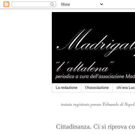
La redazione
l'Associazione
chi era Lu
testata registrata presso Tribunale di Napo
Cittadinanza. Ci si riprova c