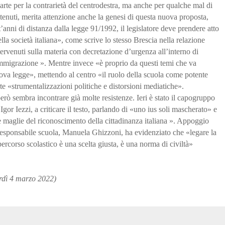
parte per la contrarietà del centrodestra, ma anche per qualche mal di
tenuti, merita attenzione anche la genesi di questa nuova proposta,
’anni di distanza dalla legge 91/1992, il legislatore deve prendere atto
la società italiana», come scrive lo stesso Brescia nella relazione
intervenuti sulla materia con decretazione d’urgenza all’interno di
’immigrazione ». Mentre invece «è proprio da questi temi che va
uova legge», mettendo al centro «il ruolo della scuola come potente
rte «strumentalizzazioni politiche e distorsioni mediatiche».
 sembra incontrare già molte resistenze. Ieri è stato il capogruppo
gor Iezzi, a criticare il testo, parlando di «uno ius soli mascherato» e
 le maglie del riconoscimento della cittadinanza italiana ». Appoggio
 responsabile scuola, Manuela Ghizzoni, ha evidenziato che «legare la
percorso scolastico è una scelta giusta, è una norma di civiltà»
erdì 4 marzo 2022)