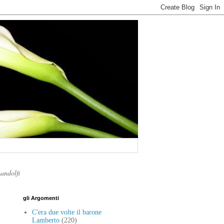
Landolfi
gli Argomenti
C'era due volte il barone
Lamberto
(220)