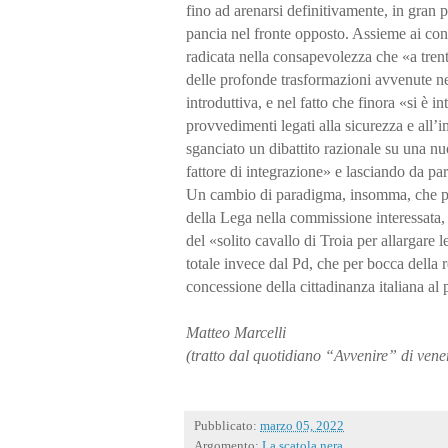
fino ad arenarsi definitivamente, in gran 
pancia nel fronte opposto. Assieme ai con
radicata nella consapevolezza che «a trent
delle profonde trasformazioni avvenute nel
introduttiva, e nel fatto che finora «si è 
provvedimenti legati alla sicurezza e all
sganciato un dibattito razionale su una n
fattore di integrazione» e lasciando da pa
Un cambio di paradigma, insomma, che però
della Lega nella commissione interessata, I
del «solito cavallo di Troia per allargare
totale invece dal Pd, che per bocca della
concessione della cittadinanza italiana al 
Matteo Marcelli
(tratto dal quotidiano “Avvenire” di ven
Pubblicato:
marzo 05, 2022
Argomento:
La scatola nera