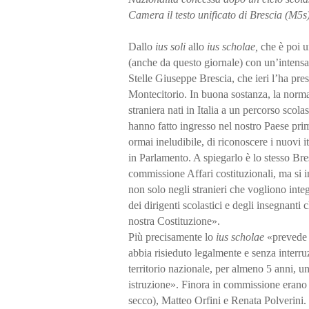
Camera il testo unificato di Brescia (M5s
Dallo
ius soli
allo
ius scholae,
che è poi u
(anche da questo giornale) con un’intens
Stelle Giuseppe Brescia, che ieri l’ha pre
Montecitorio. In buona sostanza, la norma 
straniera nati in Italia a un percorso scol
hanno fatto ingresso nel nostro Paese pri
ormai ineludibile, di riconoscere i nuovi i
in Parlamento. A spiegarlo è lo stesso Bres
commissione Affari costituzionali, ma si i
non solo negli stranieri che vogliono integ
dei dirigenti scolastici e degli insegnanti
nostra Costituzione».
Più precisamente lo
ius scholae
«prevede c
abbia risieduto legalmente e senza interru
territorio nazionale, per almeno 5 anni, uno
istruzione». Finora in commissione erano st
secco), Matteo Orfini e Renata Polverini. I