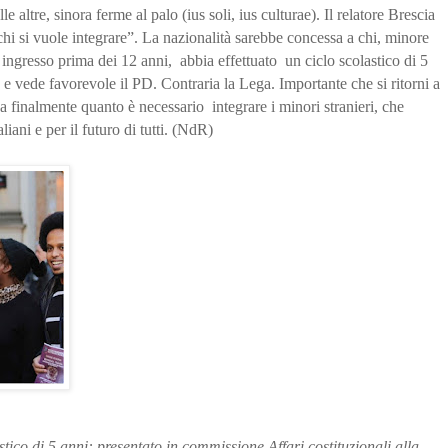
altre, sinora ferme al palo (ius soli, ius culturae). Il relatore Brescia
 chi si vuole integrare”. La nazionalità sarebbe concessa a chi, minore
to ingresso prima dei 12 anni, abbia effettuato un ciclo scolastico di 5
e e vede favorevole il PD. Contraria la Lega. Importante che si ritorni a
a finalmente quanto è necessario integrare i minori stranieri, che
liani e per il futuro di tutti. (NdR)
tico di 5 anni: presentato in commissione Affari costituzionali alla