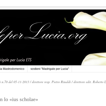
cia Mastrodomenico
sostieni "Madrigale per Lucia"
li n.70 del 05-11-2013 /
direttore resp. Pietro Rinaldi /
direttore edit. Roberto 
on lo «ius scholae»