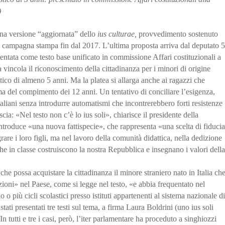
)
na versione “aggiornata” dello
ius culturae,
provvedimento sostenuto
a campagna stampa fin dal 2017. L’ultima proposta arriva dal deputato 5
sentata come testo base unificato in commissione Affari costituzionali a
vincola il riconoscimento della cittadinanza per i minori di origine
astico di almeno 5 anni. Ma la platea si allarga anche ai ragazzi che
ma del compimento dei 12 anni. Un tentativo di conciliare l’esigenza,
taliani senza introdurre automatismi che incontrerebbero forti resistenze
cia: «Nel testo non c’è lo ius soli», chiarisce il presidente della
ntroduce «una nuova fattispecie», che rappresenta «una scelta di fiducia
rare i loro figli, ma nel lavoro della comunità didattica, nella dedizione
 che in classe costruiscono la nostra Repubblica e insegnano i valori della
he possa acquistare la cittadinanza il minore straniero nato in Italia ch
zioni» nel Paese, come si legge nel testo, «e abbia frequentato nel
 o più cicli scolastici presso istituti appartenenti al sistema nazionale di
ati presentati tre testi sul tema, a firma Laura Boldrini (uno ius soli
n tutti e tre i casi, però, l’iter parlamentare ha proceduto a singhiozzi