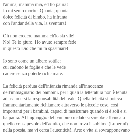
l'anima, mamma mia, ed ho paura!
Io mi sento morire. Quanta, quanta
dolce felicità di bimbo, ha infranta
con l'andar della vita, la sventura!
Oh non credere mamma ch'io sia vile!
No! Te lo giuro. Ho avuto sempre fede
in questo Dio che mi fa spasimare!
Io sono come un albero sottile;
cui cadono le foglie e che le vede
cadere senza poterle richiamare.
La felicità perduta dell'infanzia rimanda all'innocenza
dell'immaginario dei bambini, per i quali la letteratura non è tenuta
ad assumersi la responsabilità del reale. Quella felicità si poteva
frammentariamente richiamare attraverso le piccole cose, così
importanti per i bambini, capaci di rassicurare quando si è soli e si
ha paura. Al linguaggio del bambino malato si sarebbe affiancato
quello consapevole dell'adulto, che non trova il sublime (Luperini)
nella poesia, ma vi cerca l'autenticità. Arte e vita si sovrapponevano