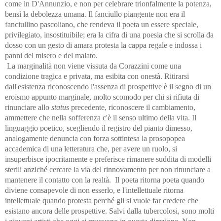
come in D'Annunzio, e non per celebrare trionfalmente la potenza,
bensì la debolezza umana. Il fanciullo piangente non era il
fanciullino pascoliano, che rendeva il poeta un essere speciale,
privilegiato, insostituibile; era la cifra di una poesia che si scrolla da
dosso con un gesto di amara protesta la cappa regale e indossa i
panni del misero e del malato.
La marginalità non viene vissuta da Corazzini come una
condizione tragica e privata, ma esibita con onestà. Ritirarsi
dall'esistenza riconoscendo l'assenza di prospettive è il segno di un
eroismo appunto marginale, molto scomodo per chi si rifiuta di
rinunciare allo
status
precedente, riconoscere il cambiamento,
ammettere che nella sofferenza c'è il senso ultimo della vita. Il
linguaggio poetico, scegliendo il registro del pianto dimesso,
analogamente denuncia con forza sottintesa la prosopopea
accademica di una letteratura che, per avere un ruolo, si
insuperbisce ipocritamente e preferisce rimanere suddita di modelli
sterili anziché cercare la via del rinnovamento per non rinunciare a
mantenere il contatto con la realtà. Il poeta ritorna poeta quando
diviene consapevole di non esserlo, e l'intellettuale ritorna
intellettuale quando protesta perché gli si vuole far credere che
esistano ancora delle prospettive. Salvi dalla tubercolosi, sono molti