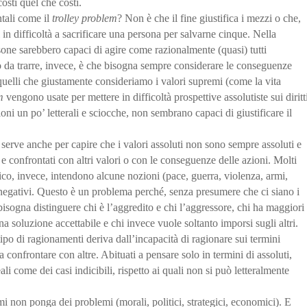
osti quel che costi.
tali come il
trolley problem
? Non è che il fine giustifica i mezzi o che,
in difficoltà a sacrificare una persona per salvarne cinque. Nella
one sarebbero capaci di agire come razionalmente (quasi) tutti
 da trarre, invece, è che bisogna sempre considerare le conseguenze
uelli che giustamente consideriamo i valori supremi (come la vita
m
vengono usate per mettere in difficoltà prospettive assolutiste sui diritt
ioni un po’ letterali e sciocche, non sembrano capaci di giustificare il
serve anche per capire che i valori assoluti non sono sempre assoluti e
e confrontati con altri valori o con le conseguenze delle azioni. Molti
bblico, invece, intendono alcune nozioni (pace, guerra, violenza, armi,
o negativi. Questo è un problema perché, senza presumere che ci siano i
e bisogna distinguere chi è l’aggredito e chi l’aggressore, chi ha maggiori
a soluzione accettabile e chi invece vuole soltanto imporsi sugli altri.
 tipo di ragionamenti deriva dall’incapacità di ragionare sui termini
a confrontare con altre. Abituati a pensare solo in termini di assoluti,
eali come dei casi indicibili, rispetto ai quali non si può letteralmente
i non ponga dei problemi (morali, politici, strategici, economici). E