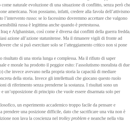
 come naturale evoluzione di una situazione di conflitto, senza però ch
zione americana. Non possiamo, infatti, credere alla favola dell’attivismo
o l’intervento russo: se lo facessimo dovremmo accettare che valgono
ensibilità russa è legittima anche quando è pretestuosa.
 Iraq e Afghanistan, così come è diversa dai conflitti della guerra fredda
asi azione all’azione statunitense. Ma il rimanere vigili di fronte ad
dovere che si può esercitare solo se l’atteggiamento critico non si pone
no risultato di una storia lunga e complessa. Ma il rifiuto di saper
le e morale ha prodotto il peggior esito: l’assolutismo moralista di due
o) che invece avevano nella propria storia la capacità di mediare
oncreta della storia. Invece gli intellettuali che giocano questo ruolo
oni di riferimento senza prenderne la sostanza. I risultati sono un
e e un’opposizione di principio che vuole essere disarmata solo per
filosofico, un esperimento accademico troppo facile da pensare e
a prendere una posizione difficile, dato che sacrificare una vita non è
sizione non lava la coscienza nel
trolley problem
e neanche nella vita