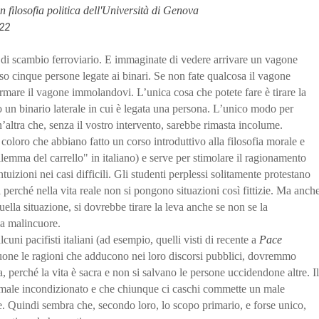
n filosofia politica dell'Università di Genova
022
 di scambio ferroviario. E immaginate di vedere arrivare un vagone
so cinque persone legate ai binari. Se non fate qualcosa il vagone
rmare il vagone immolandovi. L’unica cosa che potete fare è tirare la
o un binario laterale in cui è legata una persona. L’unico modo per
n’altra che, senza il vostro intervento, sarebbe rimasta incolume.
coloro che abbiano fatto un corso introduttivo alla filosofia morale e
lemma del carrello" in italiano) e serve per stimolare il ragionamento
ntuizioni nei casi difficili. Gli studenti perplessi solitamente protestano
perché nella vita reale non si pongono situazioni così fittizie. Ma anch
ella situazione, si dovrebbe tirare la leva anche se non se la
 a malincuore.
lcuni pacifisti italiani (ad esempio, quelli visti di recente a
Pace
one le ragioni che adducono nei loro discorsi pubblici, dovremmo
, perché la vita è sacra e non si salvano le persone uccidendone altre. Il
n male incondizionato e che chiunque ci caschi commette un male
e. Quindi sembra che, secondo loro, lo scopo primario, e forse unico,