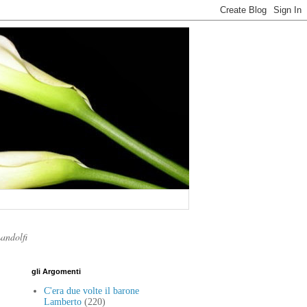
Landolfi
gli Argomenti
C'era due volte il barone
Lamberto
(220)