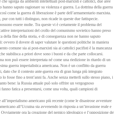
 che sgorga da ambienti intellettuali post-marxisti e cattolici, due aree
ato hanno saputo ragionare su violenza e guerra. La dottrina della guerra
, così come la guerra di liberazione è parte dell’armamentario marxista.
 pur con tutti i distinguo, non ricade in queste due fattispecie.
 possono essere molte. Tra queste vi è certamente il problema del
cattive interpretazioni del crollo del comunismo sovietico hanno preso
ca della fine della storia, e di conseguenza non ne hanno saputo
i: ovvero il dovere di saper valutare le questioni politiche in maniera
ento comune sia ai post-marxisti sia ai cattolici pacifisti è la mancanza
he stabilisca a priori dove sono i buoni e da che parte collocarsi.
ina non può essere interpretata né come una riedizione in ritardo di un
esima guerra imperialistica americana. Non è un conflitto da guerra
, dato che il contesto ante-guerra era di gran lunga più integrato
lo fosse fino a trent’anni fa. Anche senza metterli sullo stesso piano, i
tanto bene: la Russia attuale può solo offrire un vergognoso
i fanno fatica a presentarsi, come una volta, quali campioni di
all’imperialismo americano più recente (come le disastrose avventure
 americano all’Ucraina sta avvenendo in risposta a un’invasione reale e
te. Ovviamente ora la creazione del nemico ideologico e l’opposizione de