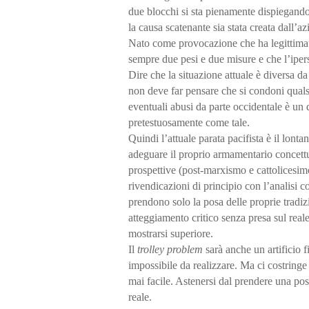
due blocchi si sta pienamente dispiegando
la causa scatenante sia stata creata dall’a
Nato come provocazione che ha legittimat
sempre due pesi e due misure e che l’ipers
Dire che la situazione attuale è diversa da
non deve far pensare che si condoni qualsi
eventuali abusi da parte occidentale è un 
pretestuosamente come tale.
Quindi l’attuale parata pacifista è il lonta
adeguare il proprio armamentario concettua
prospettive (post-marxismo e cattolicesim
rivendicazioni di principio con l’analisi c
prendono solo la posa delle proprie tradizi
atteggiamento critico senza presa sul real
mostrarsi superiore.
Il
trolley problem
sarà anche un artificio 
impossibile da realizzare. Ma ci costringe 
mai facile. Astenersi dal prendere una po
reale.