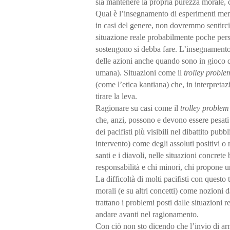
sia mantenere la propria purezza morale, c
Qual è l’insegnamento di esperimenti men
in casi del genere, non dovremmo sentirci 
situazione reale probabilmente poche pers
sostengono si debba fare. L’insegnamento
delle azioni anche quando sono in gioco q
umana). Situazioni come il
trolley proble
(come l’etica kantiana) che, in interpretaz
tirare la leva.
Ragionare su casi come il
trolley problem
che, anzi, possono e devono essere pesati 
dei pacifisti più visibili nel dibattito pu
intervento) come degli assoluti positivi 
santi e i diavoli, nelle situazioni concret
responsabilità e chi minori, chi propone un
La difficoltà di molti pacifisti con questo
morali (e su altri concetti) come nozioni d
trattano i problemi posti dalle situazioni r
andare avanti nel ragionamento.
Con ciò non sto dicendo che l’invio di arm