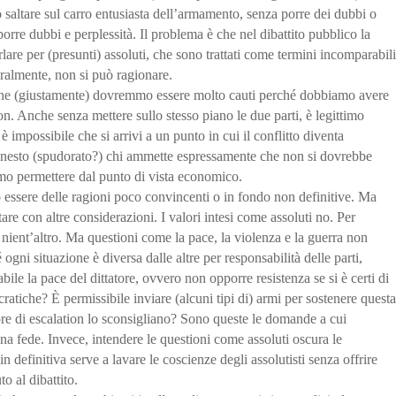
altare sul carro entusiasta dell’armamento, senza porre dei dubbi o
orre dubbi e perplessità. Il problema è che nel dibattito pubblico la
arlare per (presunti) assoluti, che sono trattati come termini incomparabili
teralmente, non si può ragionare.
 che (giustamente) dovremmo essere molto cauti perché dobbiamo avere
on. Anche senza mettere sullo stesso piano le due parti, è legittimo
 impossibile che si arrivi a un punto in cui il conflitto diventa
onesto (spudorato?) chi ammette espressamente che non si dovrebbe
mo permettere dal punto di vista economico.
essere delle ragioni poco convincenti o in fondo non definitive. Ma
re con altre considerazioni. I valori intesi come assoluti no. Per
nient’altro. Ma questioni come la pace, la violenza e la guerra non
gni situazione è diversa dalle altre per responsabilità delle parti,
abile la pace del dittatore, ovvero non opporre resistenza se si è certi di
ratiche? È permissibile inviare (alcuni tipi di) armi per sostenere questa
re di escalation lo sconsigliano? Sono queste le domande a cui
na fede. Invece, intendere le questioni come assoluti oscura le
 in definitiva serve a lavare le coscienze degli assolutisti senza offrire
o al dibattito.