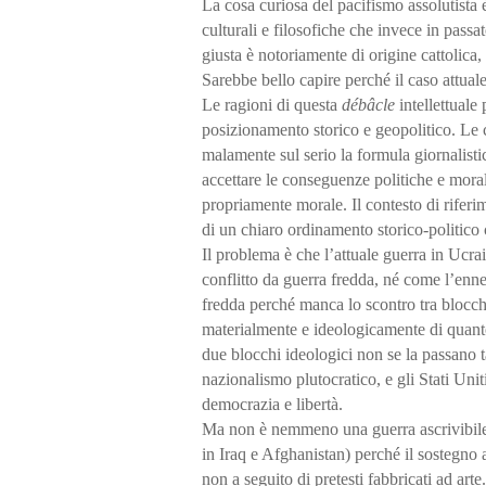
La cosa curiosa del pacifismo assolutista è
culturali e filosofiche che invece in pass
giusta è notoriamente di origine cattolica
Sarebbe bello capire perché il caso attuale,
Le ragioni di questa
débâcle
intellettuale
posizionamento storico e geopolitico. Le 
malamente sul serio la formula giornalisti
accettare le conseguenze politiche e moral
propriamente morale. Il contesto di riferim
di un chiaro ordinamento storico-politico c
Il problema è che l’attuale guerra in Ucra
conflitto da guerra fredda, né come l’enn
fredda perché manca lo scontro tra blocchi
materialmente e ideologicamente di quanto 
due blocchi ideologici non se la passano 
nazionalismo plutocratico, e gli Stati Unit
democrazia e libertà.
Ma non è nemmeno una guerra ascrivibile 
in Iraq e Afghanistan) perché il sostegno
non a seguito di pretesti fabbricati ad ar