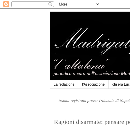
La redazione
l'Associazione
chi era Lu
testata registrata presso Tribunale di Napo
Ragioni disarmate: pensare per