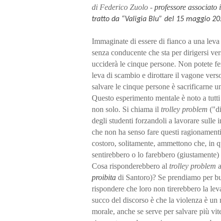
di Federico Zuolo -
professore associato i
tratto da “Valigia Blu” del 15 maggio 2
Immaginate di essere di fianco a una leva
senza conducente che sta per dirigersi ver
ucciderà le cinque persone. Non potete fe
leva di scambio e dirottare il vagone vers
salvare le cinque persone è sacrificarne u
Questo esperimento mentale è noto a tutti 
non solo. Si chiama il
trolley problem
("di
degli studenti forzandoli a lavorare sulle i
che non ha senso fare questi ragionamenti 
costoro, solitamente, ammettono che, in qu
sentirebbero o lo farebbero (giustamente)
Cosa risponderebbero al
trolley problem
a
proibita
di Santoro)? Se prendiamo per bu
rispondere che loro non tirerebbero la leva
succo del discorso è che la violenza è u
morale, anche se serve per salvare più vit