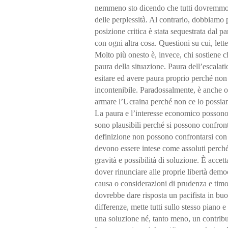
nemmeno sto dicendo che tutti dovremmo s
delle perplessità. Al contrario, dobbiamo p
posizione critica è stata sequestrata dal p
con ogni altra cosa. Questioni su cui, let
Molto più onesto è, invece, chi sostiene
paura della situazione. Paura dell’escalati
esitare ed avere paura proprio perché non è
incontenibile. Paradossalmente, è anche 
armare l’Ucraina perché non ce lo possia
La paura e l’interesse economico possono 
sono plausibili perché si possono confronta
definizione non possono confrontarsi con 
devono essere intese come assoluti perché o
gravità e possibilità di soluzione. È accett
dover rinunciare alle proprie libertà democ
causa o considerazioni di prudenza e timo
dovrebbe dare risposta un pacifista in buo
differenze, mette tutti sullo stesso piano e
una soluzione né, tanto meno, un contribut