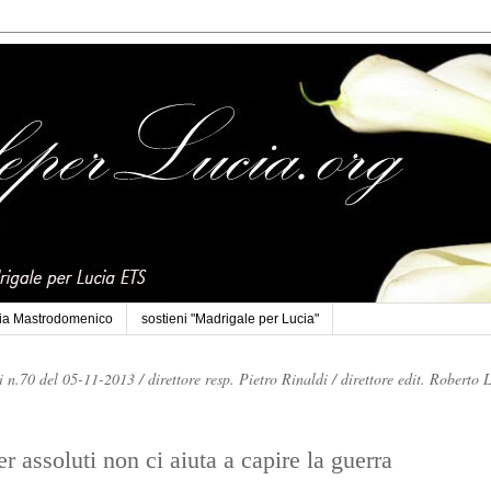
cia Mastrodomenico
sostieni "Madrigale per Lucia"
li n.70 del 05-11-2013 /
direttore resp. Pietro Rinaldi /
direttore edit. Roberto 
 assoluti non ci aiuta a capire la guerra