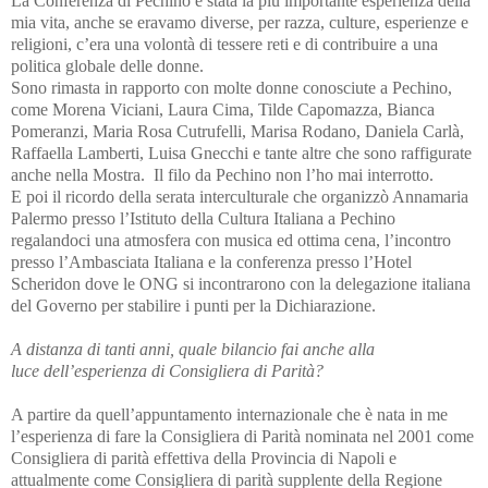
La Conferenza di Pechino è stata la più importante esperienza della
mia vita, anche se eravamo diverse, per razza, culture, esperienze e
religioni, c’era una volontà di tessere reti e di contribuire a una
politica globale delle donne.
Sono rimasta in rapporto con molte donne conosciute a Pechino,
come Morena Viciani, Laura Cima, Tilde Capomazza, Bianca
Pomeranzi, Maria Rosa Cutrufelli, Marisa Rodano, Daniela Carlà,
Raffaella Lamberti, Luisa Gnecchi e tante altre che sono raffigurate
anche nella Mostra. Il filo da Pechino non l’ho mai interrotto.
E poi il ricordo della serata interculturale che organizzò Annamaria
Palermo presso l’Istituto della Cultura Italiana a Pechino
regalandoci una atmosfera con musica ed ottima cena, l’incontro
presso l’Ambasciata Italiana e la conferenza presso l’Hotel
Scheridon dove le ONG si incontrarono con la delegazione italiana
del Governo per stabilire i punti per la Dichiarazione.
A distanza di tanti anni, quale bilancio fai anche alla
luce dell’esperienza di Consigliera di Parità?
A partire da quell’appuntamento internazionale che è nata in me
l’esperienza di fare la Consigliera di Parità nominata nel 2001 come
Consigliera di parità effettiva della Provincia di Napoli e
attualmente come Consigliera di parità supplente della Regione