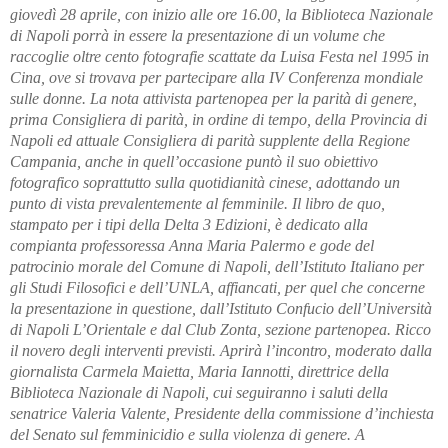
giovedì 28 aprile, con inizio alle ore 16.00, la Biblioteca Nazionale
di Napoli porrà in essere la presentazione di un volume che
raccoglie oltre cento fotografie scattate da Luisa Festa nel 1995 in
Cina, ove si trovava per partecipare alla IV Conferenza mondiale
sulle donne. La nota attivista partenopea per la parità di genere,
prima Consigliera di parità, in ordine di tempo, della Provincia di
Napoli ed attuale Consigliera di parità supplente della Regione
Campania, anche in quell’occasione puntò il suo obiettivo
fotografico soprattutto sulla quotidianità cinese, adottando un
punto di vista prevalentemente al femminile. Il libro de quo,
stampato per i tipi della Delta 3 Edizioni, è dedicato alla
compianta professoressa Anna Maria Palermo e gode del
patrocinio morale del Comune di Napoli, dell’Istituto Italiano per
gli Studi Filosofici e dell’UNLA, affiancati, per quel che concerne
la presentazione in questione, dall’Istituto Confucio dell’Università
di Napoli L’Orientale e dal Club Zonta, sezione partenopea. Ricco
il novero degli interventi previsti. Aprirà l’incontro, moderato dalla
giornalista Carmela Maietta, Maria Iannotti, direttrice della
Biblioteca Nazionale di Napoli, cui seguiranno i saluti della
senatrice Valeria Valente, Presidente della commissione d’inchiesta
del Senato sul femminicidio e sulla violenza di genere. A