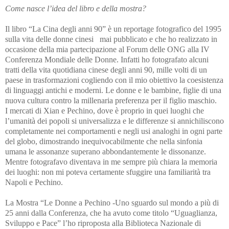
Come nasce l’idea del libro e della mostra?
Il libro “La Cina degli anni 90” è un reportage fotografico del 1995
sulla vita delle donne cinesi mai pubblicato e che ho realizzato in
occasione della mia partecipazione al Forum delle ONG alla IV
Conferenza Mondiale delle Donne. Infatti ho fotografato alcuni
tratti della vita quotidiana cinese degli anni 90, mille volti di un
paese in trasformazioni cogliendo con il mio obiettivo la coesistenza
di linguaggi antichi e moderni. Le donne e le bambine, figlie di una
nuova cultura contro la millenaria preferenza per il figlio maschio.
I mercati di Xian e Pechino, dove è proprio in quei luoghi che
l’umanità dei popoli si universalizza e le differenze si annichiliscono
completamente nei comportamenti
e negli usi analoghi in ogni parte
del globo, dimostrando inequivocabilmente che nella sinfonia
umana le assonanze superano abbondantemente le dissonanze.
Mentre fotografavo diventava in me sempre più chiara la memoria
dei luoghi: non mi poteva certamente sfuggire una familiarità tra
Napoli e Pechino.
La Mostra “Le Donne a Pechino -Uno sguardo sul mondo a più di
25 anni dalla Conferenza, che ha avuto come titolo “Uguaglianza,
Sviluppo e Pace” l’ho riproposta alla Biblioteca Nazionale di