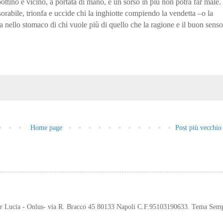
 bottino è vicino, a portata di mano, e un sorso in più non potrà far male.
sorabile, trionfa e uccide chi la inghiotte compiendo la vendetta –o la
 nello stomaco di chi vuole più di quello che la ragione e il buon senso
Home page
Post più vecchio
er Lucia - Onlus- via R. Bracco 45 80133 Napoli C.F.95103190633. Tema Sem