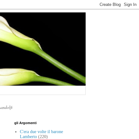
Landolfi
gli Argomenti
C'era due volte il barone
Lamberto
(220)