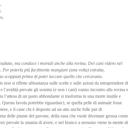
,
.
s.
.
isultato, ma conduce i mortali anche alla rovina. Dei cani videro nel
 Per poterla più facilmente mangiare (una volta) estratta,
 scoppiati prima di poter toccare quello che cercavano.
on si riflette abbastanza sulle scelte e sulle azioni da intraprendere d
l’avidità prevale gli uomini (e non i cani) vanno incontro alla rovina 
ora l’attesa di un pasto abbondante si trasforma in una morte inutile e
 Questa favola potrebbe riguardarci, se quella pelle di animale fosse
tere, e il cane chi è disposto ad un atto anche folle pur di
rna delle piume del pavone, della rana che vuole diventare grossa come
 loro prevale la smania di avere, e nel branco a nessuno viene in mente di