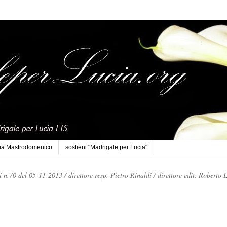
cia Mastrodomenico
sostieni "Madrigale per Lucia"
li n.70 del 05-11-2013 /
direttore resp. Pietro Rinaldi /
direttore edit. Roberto 