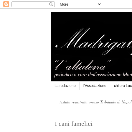
La redazione
l'Associazione
chi era Lu
testata registrata presso Tribunale di Napo
I cani famelici