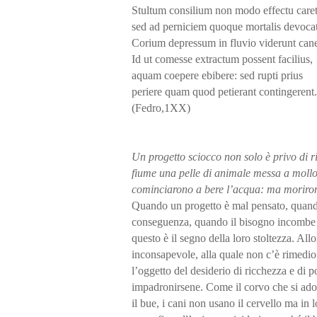
Stultum consilium non modo effectu caret
sed ad perniciem quoque mortalis devocat
Corium depressum in fluvio viderunt cane
Id ut comesse extractum possent facilius,
aquam coepere ebibere: sed rupti prius
periere quam quod petierant contingerent
(Fedro,1XX)
Un progetto sciocco non solo è privo di r
fiume una pelle di animale messa a mollo.
cominciarono a bere l’acqua: ma morirono
Quando un progetto è mal pensato, quando n
conseguenza, quando il bisogno incombe e 
questo è il segno della loro stoltezza. All
inconsapevole, alla quale non c’è rimedio.
l’oggetto del desiderio di ricchezza e di po
impadronirsene. Come il corvo che si ado
il bue, i cani non usano il cervello ma in