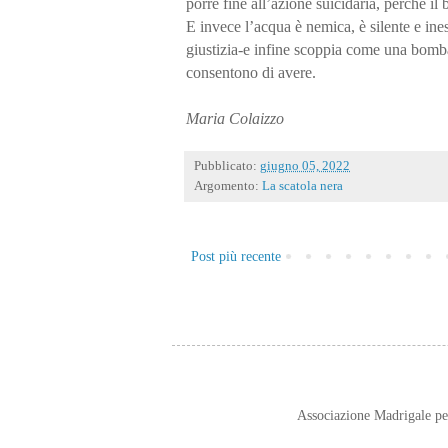
porre fine all’azione suicidaria, perché il
E invece l’acqua è nemica, è silente e ine
giustizia-e infine scoppia come una bomba
consentono di avere.
Maria Colaizzo
Pubblicato:
giugno 05, 2022
Argomento:
La scatola nera
Post più recente
Associazione Madrigale p