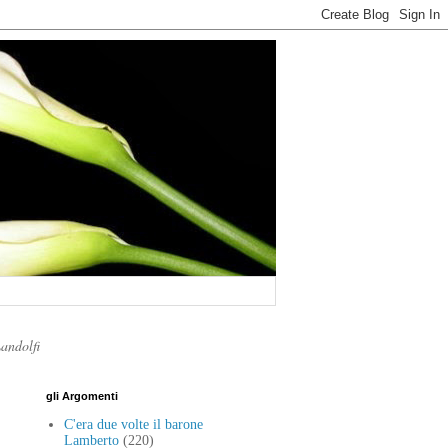
Landolfi
gli Argomenti
C'era due volte il barone
Lamberto
(220)