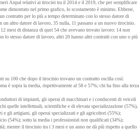
umeri
Anpal
relativi ai tirocini tra il
2014 e il 2019
, che per semplificare
 come dimostrato nel primo grafico, lo scostamento è minimo. Ebbene,
un contratto per lo più a tempo determinato
con lo stesso datore di
n un altro datore di lavoro, 35 nulla, 11 passano a un nuovo tirocinio
.
12 mesi di distanza di quei 54 che avevano trovato lavoro
: 14 non
 lo stesso datore di lavoro, altri 20 hanno altri contratti con uno o più
nti su 100
che dopo il tirocinio trovano un contratto oscilla così:
loma è sopra la media, rispettivamente al
58 e 57%
;
chi ha fino alla terza
onduttori di impianti, gli operai di macchinari e i conducenti di veicoli
hi quelle intellettuali, scientifiche e di elevata specializzazione (57%),
 e gli artigiani, gli operai specializzati e gli agricoltori (55%);
cio (54%); sotto la media i professionisti non qualificati (34%);
à; mentre il tirocinio tra i 3 mesi e un anno ne dà più rispetto a quello