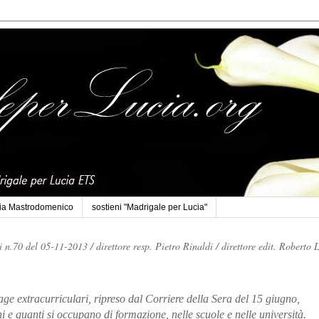
cia Mastrodomenico
sostieni "Madrigale per Lucia"
li n.70 del 05-11-2013 /
direttore resp. Pietro Rinaldi /
direttore edit. Roberto 
ge extracurriculari, ripreso dal Corriere della Sera del 15 giugno,
ani e quanti si occupano di formazione, nelle scuole e nelle università.