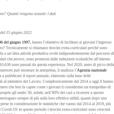
voro? Quanti vengono assunti: i dati
 del
15 giugno 2022
 196 del giugno 1997,
hanno l’obiettivo di facilitare ai giovani l’ingresso
ero?
Tecnicamente si chiamano tirocini extra-curriculari perché sono
da
o un’altra attività produttiva svolti indipendentemente dal percorso di
culari che,invece, sono promossi dalle istituzioni scolastiche all’interno
10.638 sono passati da questa esperienza.
Nel 2020, anno di picco dell
ataroom
può mostrare in anteprima, li analizza l’
Agenzia nazionale
a a pubblicare il report annuale, elaborato sulla base delle
vità al ministero del Lavoro. Complessivamente dal 2014 a oggi li hanno
mero che ben fa capire come i giovani li considerino un trampolino di
roprio gli under 30, infatti, nell’80% dei casi a ricorrere a questo
terrogano sempre di più sulla loro effettiva utilità: quanti dopo uno
 prese in considerazione le
statistiche
che vanno dal
2014 al 2019
, più
l Covid-19: in questo periodo i tirocini extra-curriculari sono cresciuti