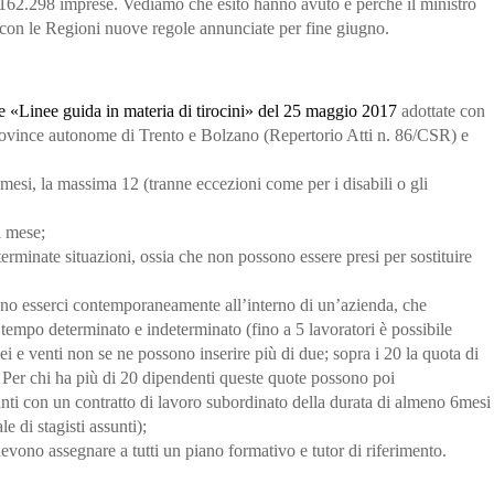
162.298 imprese
. Vediamo che esito hanno avuto e perché il
ministro
 con le Regioni nuove regole annunciate per fine giugno.
e «Linee guida in materia di tirocini» del 25 maggio 2017
adottate con
ovince autonome di Trento e Bolzano
(Repertorio Atti n. 86/CSR) e
 mesi
, la
massima 12
(tranne eccezioni come per i disabili o gli
l mese;
terminate situazioni, ossia che non possono essere presi per
sostituire
sono esserci contemporaneamente all’interno di un’azienda, che
 tempo determinato e indeterminato (fino a
5 lavoratori
è possibile
sei e venti
non se ne possono inserire più di
due
;
sopra i 20
la quota di
. Per chi ha più di
20 dipendenti
queste
quote possono poi
anti con un contratto di lavoro subordinato della durata di almeno 6mesi
e di stagisti assunti);
devono assegnare a tutti un piano formativo e tutor di riferimento.