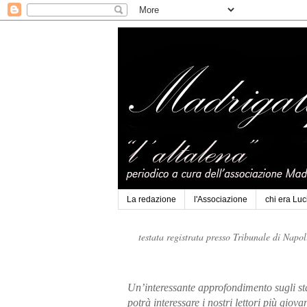
La redazione
l'Associazione
chi era Lu
testata registrata presso Tribunale di Napo
Un’interessante approfondimento sugli sta
potrà interessare i nostri lettori più giov