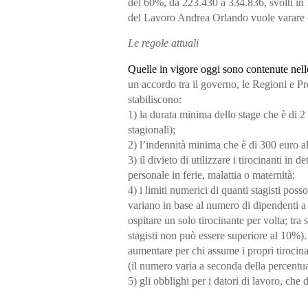
del
60%
, da
223.430
a
334.836
, svolti in
del Lavoro Andrea Orlando
vuole varare
Le regole attuali
Quelle in vigore oggi sono contenute nell
un accordo tra il
governo
, le
Regioni
e
Pr
stabiliscono:
1)
la durata minima
dello stage che è di
2
stagionali);
2)
l’indennità minima
che è di
300 euro
a
3)
il divieto di utilizzare i tirocinanti
in de
personale in ferie, malattia o maternità
;
4)
i limiti numerici
di quanti stagisti pos
variano
in base al numero di dipendenti
a
ospitare
un solo tirocinante
per volta; tra
stagisti non può essere
superiore al 10%
)
aumentare
per chi assume i propri tirocin
(il numero varia a seconda della percentual
5)
gli obblighi per i datori di lavoro
, che 