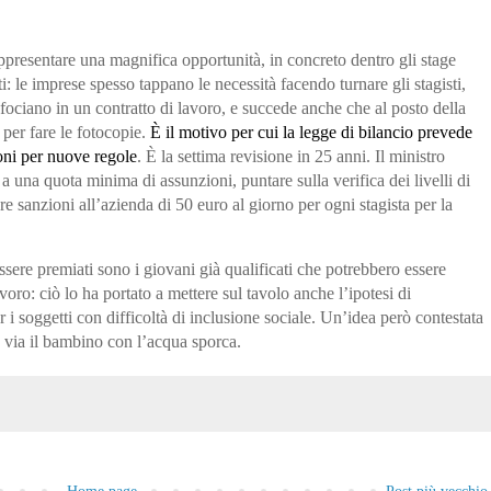
rappresentare una magnifica opportunità
, in concreto dentro gli stage
i: le imprese spesso tappano le necessità facendo turnare gli stagisti,
sfociano in un contratto di lavoro, e succede anche che al posto della
 per fare le fotocopie.
È il motivo per cui la legge di bilancio prevede
oni per nuove regole
. È la settima
revisione in 25 ann
i. Il ministro
i a una quota minima di assunzioni
, puntare sulla verifica dei livelli di
are sanzioni all’azienda di
50 euro al giorno
per ogni stagista per la
sere premiati sono i giovani già qualificati
che potrebbero essere
voro: ciò lo ha portato a mettere sul tavolo anche l
’ipotesi di
r i soggetti con difficoltà di inclusione sociale
. Un’idea però contestata
e
via
il bambino con l’acqua sporca.