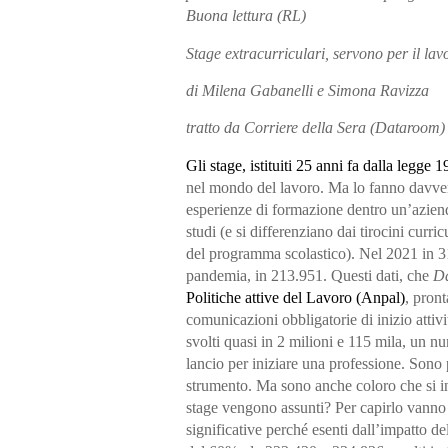
Buona lettura (RL)
Stage extracurriculari, servono per il la
di Milena Gabanelli e Simona Ravizza
tratto da Corriere della Sera (Dataroom)
Gli stage, istituiti 25 anni fa dalla legge
nel mondo del lavoro. Ma lo fanno davv
esperienze di formazione dentro un’azien
studi (e si differenziano dai tirocini curri
del programma scolastico).
Nel 2021 in 3
pandemia, in 213.951. Questi dati, che
D
Politiche attive del Lavoro (Anpal)
, pront
comunicazioni obbligatorie di inizio atti
svolti quasi in
2 milioni e 115 mila
, un nu
lancio per iniziare una professione.
Sono p
strumento
. Ma sono anche coloro che si in
stage vengono assunti? Per capirlo vanno
significative perché esenti dall’impatto de