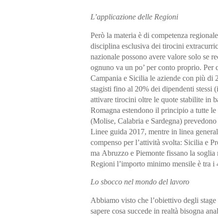
L’applicazione delle Regioni
Però la materia è di competenza regionale
disciplina esclusiva dei tirocini extracurric
nazionale possono avere valore solo se rec
ognuno va un po’ per conto proprio. Per q
Campania e Sicilia
le aziende con più di
stagisti fino al 20% dei dipendenti stessi
(
attivare tirocini oltre le quote stabilite i
Romagna
estendono il principio a tutte l
(Molise, Calabria e Sardegna) prevedono l
Linee guida 2017, mentre in linea generale
compenso per l’attività svolta:
Sicilia e P
ma
Abruzzo
e
Piemonte
fissano la sogli
Regioni
l’importo minimo mensile è tra i
Lo sbocco nel mondo del lavoro
Abbiamo visto che l’obiettivo degli stage è
sapere cosa succede in realtà bisogna anal