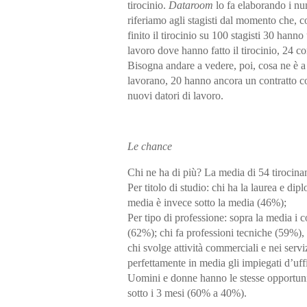
tirocinio
.
Dataroom
lo fa elaborando i n
riferiamo agli stagisti dal momento che,
finito il tirocinio
su 100 stagisti 30 hanno 
lavoro dove hanno fatto il tirocinio,
24 co
Bisogna andare a vedere, poi, cosa ne è
a 
lavorano, 20 hanno ancora un contratto con
nuovi datori di lavoro.
Le chance
Chi ne ha di più? La media di 54 tirocina
Per titolo di studio
: chi ha la laurea e dip
media
è invece sotto la media (46%);
Per tipo di professione
: sopra la media i c
(62%); chi fa professioni tecniche (59%), c
chi svolge attività commerciali e nei servizi
perfettamente in media gli impiegati d’uffi
Uomini e donne
hanno le stesse opportunit
sotto i 3 mesi (60% a 40%).