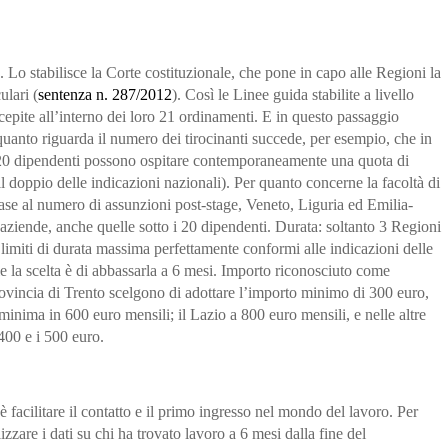
. Lo stabilisce la Corte costituzionale, che pone in capo alle Regioni la
ulari (
sentenza n. 287/2012
). Così le Linee guida stabilite a livello
epite all’interno dei loro
21 ordinamenti
. E in questo passaggio
uanto riguarda il numero dei tirocinanti succede, per esempio, che
in
 20 dipendenti possono ospitare contemporaneamente
una quota di
il doppio delle indicazioni nazionali). Per quanto concerne la facoltà di
n base al numero di assunzioni post-stage,
Veneto, Liguria ed Emilia-
e aziende, anche quelle
sotto i 20 dipendenti
. Durata:
soltanto 3 Regioni
imiti di durata
massima perfettamente conformi alle indicazioni delle
 la scelta è di abbassarla a
6 mesi
. Importo riconosciuto come
rovincia di Trento
scelgono di adottare l’importo minimo di
300 euro
,
a minima in
600 euro mensili
; il
Lazio
a
800 euro mensili
, e nelle
altre
400 e i 500 euro
.
 facilitare il contatto e il primo ingresso nel mondo del lavoro
. Per
izzare i dati su
chi ha trovato lavoro a 6 mesi dalla fine del