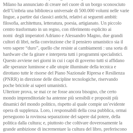
Milano ha annunciato di creare nel cuore di un borgo sconosciuto
dell’Umbria una biblioteca universale di 500.000 volumi nelle varie
lingue, a partire dai classici antichi, relativi ai seguenti ambiti:
filosofia, architettura, letteratura, poesia, artigianato. Un piccolo
centro trasformato in un regno, con riferimento esplicito ai
nomi degli imperatori Adriano e Alessandro Magno, due grandi
cultori di libri, nella convinzione che il pensiero umanistico sia il
vero sapere “duro”, quello che resiste ai cambiamenti : una sorta di
hardware che fa girare e interpreta tutti i programmi specialistici.
Questo avviene nei giorni in cui i capi di governo tutti si affidano
alle speranze luminose e alle utopie illuminate della tecnica e
dirottano tutte le risorse del Piano Nazionale Ripresa e Resilienza
(PNRR) in direzione delle discipline tecnologiche, riservando
poche briciole ai saperi umanistici.
Ulteriore prova, se mai ce ne fosse ancora bisogno, che certo
mondo imprenditoriale ha antenne più sensibili e propositi più
dinamici del mondo politico, rispetto al quale compie un’evidente
opera di supplenza. Loro, i responsabili della cosa pubblica, ormai
perseguono la rovinosa separazione del sapere dal potere, della
politica dalla cultura; e, piuttosto che coltivare doverosamente la
grande ambizione di incrementare la cultura del libro, preferiscono