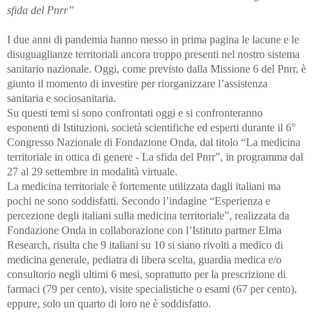
sfida del Pnrr”
I due anni di pandemia hanno messo in prima pagina le lacune e le
disuguaglianze territoriali ancora troppo presenti nel nostro sistema
sanitario nazionale. Oggi, come previsto dalla Missione 6 del Pnrr, è
giunto il momento di investire per riorganizzare l’assistenza
sanitaria e sociosanitaria.
Su questi temi si sono confrontati oggi e si confronteranno
esponenti di Istituzioni, società scientifiche ed esperti durante il 6°
Congresso Nazionale di Fondazione Onda, dal titolo “La medicina
territoriale in ottica di genere - La sfida del Pnrr”, in programma dal
27 al 29 settembre in modalità virtuale.
La medicina territoriale è fortemente utilizzata dagli italiani ma
pochi ne sono soddisfatti. Secondo l’indagine “Esperienza e
percezione degli italiani sulla medicina territoriale”, realizzata da
Fondazione Onda in collaborazione con l’Istituto partner Elma
Research, risulta che 9 italiani su 10 si siano rivolti a medico di
medicina generale, pediatra di libera scelta, guardia medica e/o
consultorio negli ultimi 6 mesi, soprattutto per la prescrizione di
farmaci (79 per cento), visite specialistiche o esami (67 per cento),
eppure, solo un quarto di loro ne è soddisfatto.