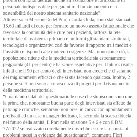
priorità con fondi dedicati anche all’assunzione e formazione di
personale indispensabile per garantire il funzionamento e la
sostenibilità del nostro sistema sanitario nazionale”.
Attraverso la Missione 6 del Pnrr, ricorda Onda, sono stati stanziati
15,63 miliardi di euro per formare un nuovo assetto istituzionale che
favorisca la continuità delle cure per i pazienti, rafforzi la rete
territoriale di assistenza primaria e uniformi gli standard strutturali,
tecnologici e organizzativi così da favorire il rapporto tra i medici e
l’assistito e risponda alle mutevoli esigenze. Ma, nonostante ciò, la
popolazione ritiene che la medicina territoriale sia estremamente
peggiorata (41 per cento) e ha scarse aspettative per il futuro: risulta
infatti che il 90 per cento degli intervistati non crede che ci saranno
dei miglioramenti efficaci o che si stia facendo qualcosa. Inoltre, 2
persone su 5 non sono a conoscenza di progetti per il risanamento
della medicina territoriale.
“Guardando i dati del questionario le cose che stupiscono sono due:
la prima che, nonostante buona parte degli intervistati sia affetto da
patologie croniche, sembrano non presi in carico con appuntamenti
prefissati ed un case manager dedicato, la seconda la scarsa fiducia
nel futuro della sanità. Il Pnrr nella missione 5 e 6 e con il DM
77/2022 se realizzato correttamente dovrebbe essere la risposta ai
problemi messi in evidenza dal questionario”, commenta Flori