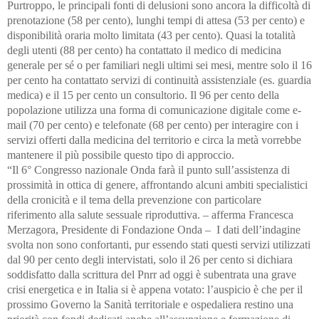
Purtroppo, le principali fonti di delusioni sono ancora la difficoltà di
prenotazione (58 per cento), lunghi tempi di attesa (53 per cento) e
disponibilità oraria molto limitata (43 per cento). Quasi la totalità
degli utenti (88 per cento) ha contattato il medico di medicina
generale per sé o per familiari negli ultimi sei mesi, mentre solo il 16
per cento ha contattato servizi di continuità assistenziale (es. guardia
medica) e il 15 per cento un consultorio. Il 96 per cento della
popolazione utilizza una forma di comunicazione digitale come e-
mail (70 per cento) e telefonate (68 per cento) per interagire con i
servizi offerti dalla medicina del territorio e circa la metà vorrebbe
mantenere il più possibile questo tipo di approccio.
“Il 6° Congresso nazionale Onda farà il punto sull’assistenza di
prossimità in ottica di genere, affrontando alcuni ambiti specialistici
della cronicità e il tema della prevenzione con particolare
riferimento alla salute sessuale riproduttiva. – afferma Francesca
Merzagora, Presidente di Fondazione Onda – I dati dell’indagine
svolta non sono confortanti, pur essendo stati questi servizi utilizzati
dal 90 per cento degli intervistati, solo il 26 per cento si dichiara
soddisfatto dalla scrittura del Pnrr ad oggi è subentrata una grave
crisi energetica e in Italia si è appena votato: l’auspicio è che per il
prossimo Governo la Sanità territoriale e ospedaliera restino una