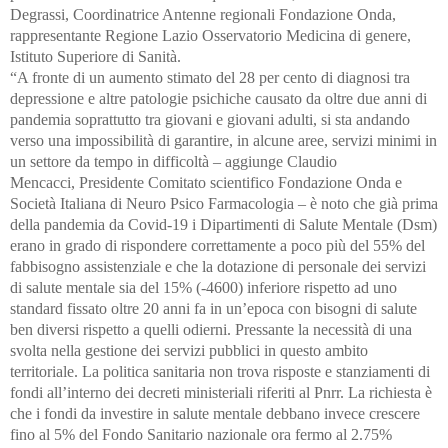
Degrassi, Coordinatrice Antenne regionali Fondazione Onda,
rappresentante Regione Lazio Osservatorio Medicina di genere,
Istituto Superiore di Sanità.
“A fronte di un aumento stimato del 28 per cento di diagnosi tra
depressione e altre patologie psichiche causato da oltre due anni di
pandemia soprattutto tra giovani e giovani adulti, si sta andando
verso una impossibilità di garantire, in alcune aree, servizi minimi in
un settore da tempo in difficoltà – aggiunge Claudio
Mencacci, Presidente Comitato scientifico Fondazione Onda e
Società Italiana di Neuro Psico Farmacologia – è noto che già prima
della pandemia da Covid-19 i Dipartimenti di Salute Mentale (Dsm)
erano in grado di rispondere correttamente a poco più del 55% del
fabbisogno assistenziale e che la dotazione di personale dei servizi
di salute mentale sia del 15% (-4600) inferiore rispetto ad uno
standard fissato oltre 20 anni fa in un’epoca con bisogni di salute
ben diversi rispetto a quelli odierni. Pressante la necessità di una
svolta nella gestione dei servizi pubblici in questo ambito
territoriale. La politica sanitaria non trova risposte e stanziamenti di
fondi all’interno dei decreti ministeriali riferiti al Pnrr. La richiesta è
che i fondi da investire in salute mentale debbano invece crescere
fino al 5% del Fondo Sanitario nazionale ora fermo al 2.75%