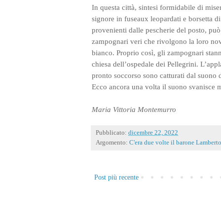
In questa città, sintesi formidabile di miser
signore in fuseaux leopardati e borsetta d
provenienti dalle pescherie del posto, può
zampognari veri che rivolgono la loro nov
bianco. Proprio così, gli zampognari stan
chiesa dell’ospedale dei Pellegrini. L’appl
pronto soccorso sono catturati dal suono 
Ecco ancora una volta il suono svanisce m
Maria Vittoria Montemurro
Pubblicato:
dicembre 22, 2022
Argomento:
C'era due volte il barone Lambert
Post più recente