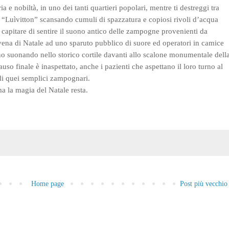
ia e nobiltà, in uno dei tanti quartieri popolari, mentre ti destreggi tra
i “Luìvitton” scansando cumuli di spazzatura e copiosi rivoli d’acqua
 capitare di sentire il suono antico delle zampogne provenienti da
ena di Natale ad uno sparuto pubblico di suore ed operatori in camice
no suonando nello storico cortile davanti allo scalone monumentale dell
auso finale è inaspettato, anche i pazienti che aspettano il loro turno al
di quei semplici zampognari.
a la magia del Natale resta.
o
Home page
Post più vecchio