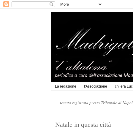
La redazione
l'Associazione
chi era Lu
testata registrata presso Tribunale di Napo
Natale in questa città