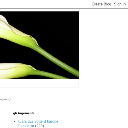
Landolfi
gli Argomenti
C'era due volte il barone
Lamberto
(220)