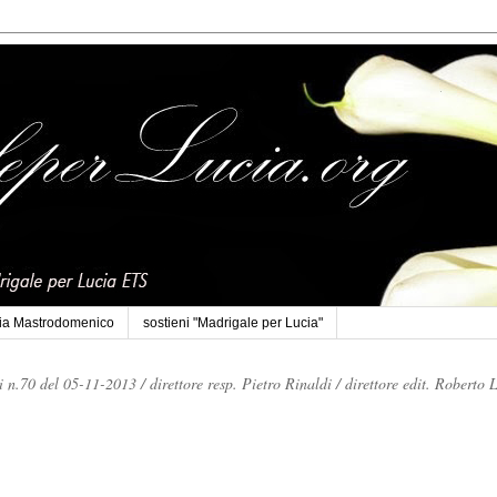
cia Mastrodomenico
sostieni "Madrigale per Lucia"
li n.70 del 05-11-2013 /
direttore resp. Pietro Rinaldi /
direttore edit. Roberto 