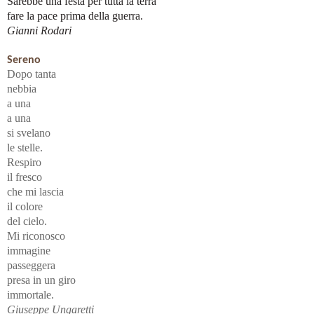
Sarebbe una festa per tutta la terra
fare la pace prima della guerra.
Gianni Rodari
Sereno
Dopo tanta
nebbia
a una
a una
si svelano
le stelle.
Respiro
il fresco
che mi lascia
il colore
del cielo.
Mi riconosco
immagine
passeggera
presa in un giro
immortale.
Giuseppe Ungaretti