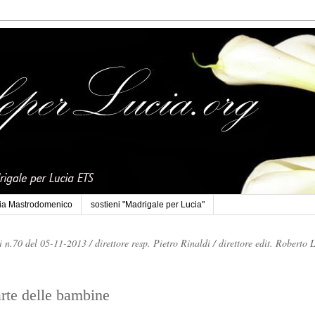
cia Mastrodomenico
sostieni "Madrigale per Lucia"
li n.70 del 05-11-2013 /
direttore resp. Pietro Rinaldi /
direttore edit. Roberto 
arte delle bambine