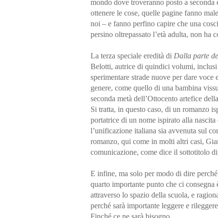
mondo dove troveranno posto a seconda 
ottenere le cose, quelle pagine fanno mal
noi – e fanno perfino capire che una cos
persino oltrepassato l’età adulta, non ha
La terza speciale eredità di
Dalla parte d
Belotti, autrice di quindici volumi, inclus
sperimentare strade nuove per dare voce e r
genere, come quello di una bambina vissut
seconda metà dell’Ottocento artefice della
Si tratta, in questo caso, di un romanzo is
portatrice di un nome ispirato alla nascit
l’unificazione italiana sia avvenuta sul co
romanzo, qui come in molti altri casi, Gia
comunicazione, come dice il sottotitolo di
E infine, ma solo per modo di dire perché
quarto importante punto che ci consegna è
attraverso lo spazio della scuola, e ragio
perché sarà importante leggere e rilegger
Finché ce ne sarà bisogno.