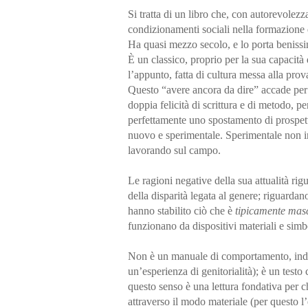
Si tratta di un libro che, con autorevolezza
condizionamenti sociali nella formazione 
Ha quasi mezzo secolo, e lo porta beniss
È un classico, proprio per la sua capacità 
l’appunto, fatta di cultura messa alla prova
Questo “avere ancora da dire” accade per r
doppia felicità di scrittura e di metodo, p
perfettamente uno spostamento di prospett
nuovo e sperimentale. Sperimentale non i
lavorando sul campo.
Le ragioni negative della sua attualità rig
della disparità legata al genere; riguardan
hanno stabilito ciò che è
tipicamente mas
funzionano da dispositivi materiali e simbo
Non è un manuale di comportamento, indiri
un’esperienza di genitorialità); è un testo 
questo senso è una lettura fondativa per c
attraverso il modo materiale (per questo l