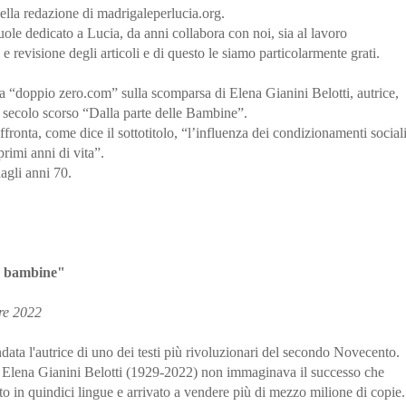
ella redazione di madrigaleperlucia.org.
ole dedicato a Lucia, da anni collabora con noi, sia al lavoro
 e revisione degli articoli e di questo le siamo particolarmente grati.
a “doppio zero.com” sulla scomparsa di Elena Gianini Belotti, autrice,
 del secolo scorso “Dalla parte delle Bambine”.
fronta, come dice il sottotitolo, “l’influenza dei condizionamenti social
rimi anni di vita”.
agli anni 70.
le bambine"
re 2022
ndata l'autrice di uno dei testi più rivoluzionari del secondo Novecento.
, Elena Gianini Belotti (1929-2022) non immaginava il successo che
to in quindici lingue e arrivato a vendere più di mezzo milione di copie.