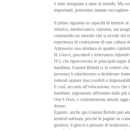
è stato insegnato a stare al mondo. Ma vol
importanti, potremmo intanto raccogliere 
Il primo riguarda la capacità di mettere al 
retorico, meritocratico, classista, ma pra
costruendo un metodo che si avvale del m
esperienza di costruzione di una cultura d
Attraverso una struttura in quattro capitol
II;
Gioco, giocattoli e letteratura infantile
IV), che ripercorrono le principali tappe 
bambina, Gianini Belotti ci fa vedere ch
persone) li educheremo a desiderare forte
naturali oppure inaccessibili e impensabil
E così, accanto all’educazione, ecco che i
bambine: argomento affrontato dalle più 
One’s Own
, e violentemente attuale oggi c
donne.
Eppure, anche qui Gianini Belotti può aiut
territori talebani, perché le pagine su co
genitori, il gioco) a pensare di realizzars