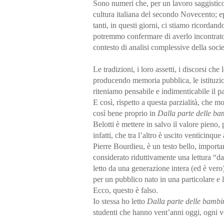
Sono numeri che, per un lavoro saggistico
cultura italiana del secondo Novecento; ep
tanti, in questi giorni, ci stiamo ricordand
potremmo confermare di averlo incontrato a 
contesto di analisi complessive della socie
Le tradizioni, i loro assetti, i discorsi c
producendo memoria pubblica, le istituzioni
riteniamo pensabile e indimenticabile il pa
E così, rispetto a questa parzialità, che m
così bene proprio in
Dalla parte delle ba
Belotti è mettere in salvo il valore pieno,
infatti, che tra l’altro è uscito venticinqu
Pierre Bourdieu, è un testo bello, importa
considerato riduttivamente una lettura “d
letto da una generazione intera (ed è vero
per un pubblico nato in una particolare e
Ecco, questo è falso.
Io stessa ho letto
Dalla parte delle bamb
studenti che hanno vent’anni oggi, ogni v