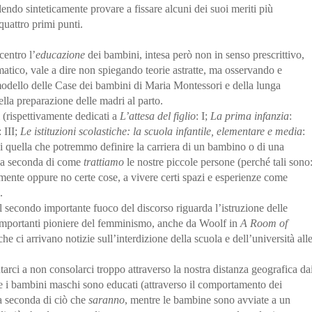
endo sinteticamente provare a fissare alcuni dei suoi meriti più
quattro primi punti.
centro l’
educazione
dei bambini, intesa però non in senso prescrittivo,
gmatico, vale a dire non spiegando teorie astratte, ma osservando e
odello delle Case dei bambini di Maria Montessori e della lunga
ella preparazione delle madri al parto.
i (rispettivamente dedicati a
L’attesa del figlio
: I;
La prima infanzia
:
: III;
Le istituzioni scolastiche: la scuola infantile, elementare e media
:
di quella che potremmo definire la carriera di un bambino o di una
e a seconda di come
trattiamo
le nostre piccole persone (perché tali sono
mente oppure no certe cose, a vivere certi spazi e esperienze come
i.
l secondo importante fuoco del discorso riguarda l’istruzione delle
importanti pioniere del femminismo, anche da Woolf in
A Room of
he ci arrivano notizie sull’interdizione della scuola e dell’università all
arci a non consolarci troppo attraverso la nostra distanza geografica da
me i bambini maschi sono educati (attraverso il comportamento dei
i a seconda di ciò che
saranno
, mentre le bambine sono avviate a un