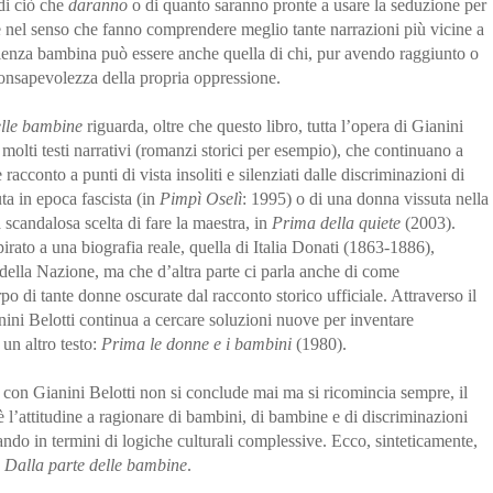
di ciò che
daranno
o di quanto saranno pronte a usare la seduzione per
e nel senso che fanno comprendere meglio tante narrazioni più vicine a
cienza bambina può essere anche quella di chi, pur avendo raggiunto o
 consapevolezza della propria oppressione.
elle bambine
riguarda, oltre che questo libro, tutta l’opera di Gianini
i molti testi narrativi (romanzi storici per esempio), che continuano a
acconto a punti di vista insoliti e silenziati dalle discriminazioni di
a in epoca fascista (in
Pimpì Oselì
: 1995) o di una donna vissuta nella
 scandalosa scelta di fare la maestra, in
Prima della quiete
(2003).
pirato a una biografia reale, quella di Italia Donati (1863-1886),
a della Nazione, ma che d’altra parte ci parla anche di come
rpo di tante donne oscurate dal racconto storico ufficiale. Attraverso il
nini Belotti continua a cercare soluzioni nuove per inventare
 un altro testo:
Prima le donne e i bambini
(1980).
 con Gianini Belotti non si conclude mai ma si ricomincia sempre, il
 l’attitudine a ragionare di bambini, di bambine e di discriminazioni
nando in termini di logiche culturali complessive. Ecco, sinteticamente,
e
Dalla parte delle bambine
.