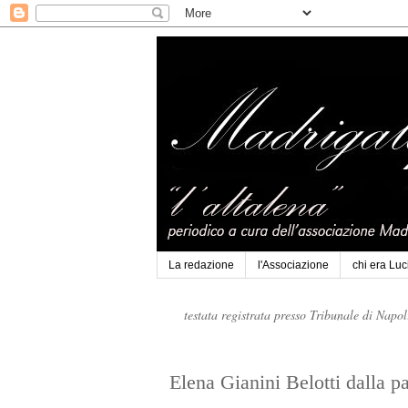
La redazione
l'Associazione
chi era Lu
testata registrata presso Tribunale di Napo
Elena Gianini Belotti dalla p