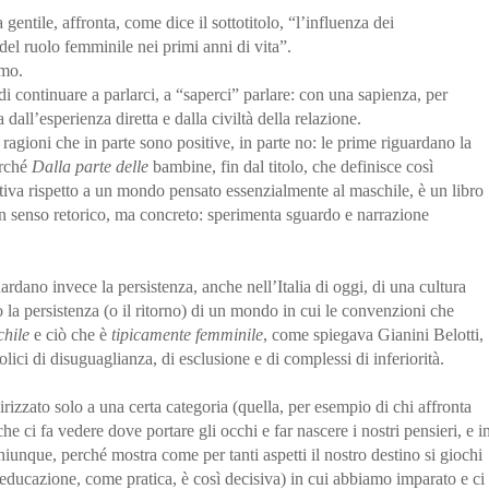
 gentile, affronta, come dice il sottotitolo, “l’influenza dei
del ruolo femminile nei primi anni di vita”.
imo.
di continuare a parlarci, a “saperci” parlare: con una sapienza, per
 dall’esperienza diretta e dalla civiltà della relazione.
agioni che in parte sono positive, in parte no: le prime riguardano la
erché
Dalla parte delle
bambine, fin dal titolo, che definisce così
iva rispetto a un mondo pensato essenzialmente al maschile, è un libro
n senso retorico, ma concreto: sperimenta sguardo e narrazione
uardano invece la persistenza, anche nell’Italia di oggi, di una cultura
o la persistenza (o il ritorno) di un mondo in cui le convenzioni che
chile
e ciò che è
tipicamente femminile
, come spiegava Gianini Belotti,
lici di disuguaglianza, di esclusione e di complessi di inferiorità.
zzato solo a una certa categoria (quella, per esempio di chi affronta
che ci fa vedere dove portare gli occhi e far nascere i nostri pensieri, e i
hiunque, perché mostra come per tanti aspetti il nostro destino si giochi
’educazione, come pratica, è così decisiva) in cui abbiamo imparato e ci