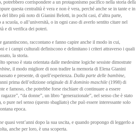
, potrebbero corrispondere a un protagonismo pacifico nella storia dell
pure questa centralità è vera e non è vera, perché anche se in tante e in
o del libro più noto di Gianini Belotti, in pochi casi, d’altra parte,
scuola, o all’università, o in ogni caso di averlo sentito citare nel
tà e di verifica dei poteri.
he le garantiscono, raccontano e fanno capire anche il modo in cui,
 e i campi culturali definiscono e delimitano i criteri attraverso i quali
ssato, la storia.
olto spesso è stata orientata dalle medesime logiche sessiste dimostrate
mbine
, il modo migliore di non tradire la memoria di Elena Gianini
 passato e presente, di quell’esperienza.
Dalla parte delle bambine
,
e anni prima dell’edizione originale di
Il dominio maschile
(1998) di
nte e famoso, che potrebbe forse rischiare di continuare a essere
a ragazze”, “da donne”, un libro “generazionale”, nel senso che è stato
), o pure nel senso (questo sbagliato) che può essere interessante solo
 lontana epoca.
ine
quasi vent’anni dopo la sua uscita, e quando propongo di leggerlo a
olta, anche per loro, è una scoperta.