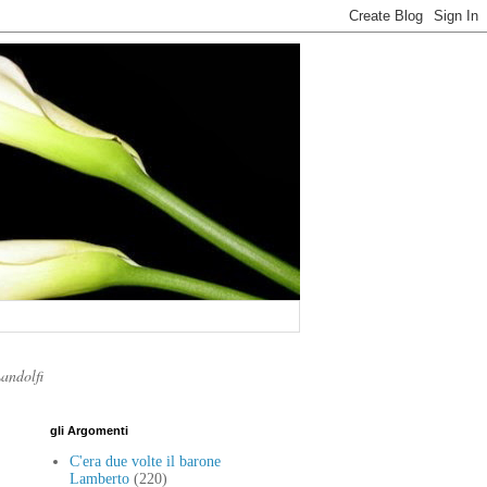
Landolfi
gli Argomenti
C'era due volte il barone
Lamberto
(220)