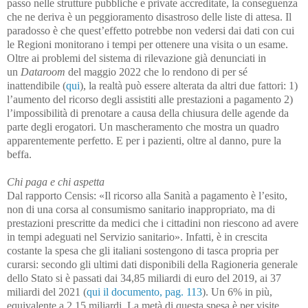
passo
nelle strutture pubbliche e private accreditate,
la conseguenza
che ne deriva è un peggioramento disastroso delle liste di attesa
. Il
paradosso è che quest’effetto potrebbe non vedersi dai dati con cui
le Regioni monitorano i tempi per ottenere una visita o un esame.
Oltre ai problemi del sistema di rilevazione già denunciati in
un
Dataroom
del maggio 2022 che lo rendono di per sé
inattendibile (
qui
), la realtà può essere alterata da altri due fattori: 1)
l’aumento del ricorso degli assistiti alle prestazioni a pagamento 2)
l’impossibilità di prenotare a causa della chiusura delle agende da
parte degli erogatori. Un mascheramento che mostra un quadro
apparentemente perfetto. E per i pazienti, oltre al danno, pure la
beffa.
Chi paga e chi aspetta
Dal rapporto Censis: «Il ricorso alla Sanità a pagamento è l’esito,
non di una corsa al consumismo sanitario inappropriato, ma di
prestazioni prescritte da medici che i cittadini non riescono ad avere
in tempi adeguati nel Servizio sanitario». Infatti,
è in crescita
costante la spesa che gli italiani sostengono di tasca propria per
curarsi:
secondo gli ultimi dati disponibili della Ragioneria generale
dello Stato
si è passati dai 34,85 miliardi di euro del 2019, ai 37
miliardi del 2021
(
qui il documento, pag. 113
). Un 6% in più,
equivalente a 2,15 miliardi. La metà di questa spesa è per visite