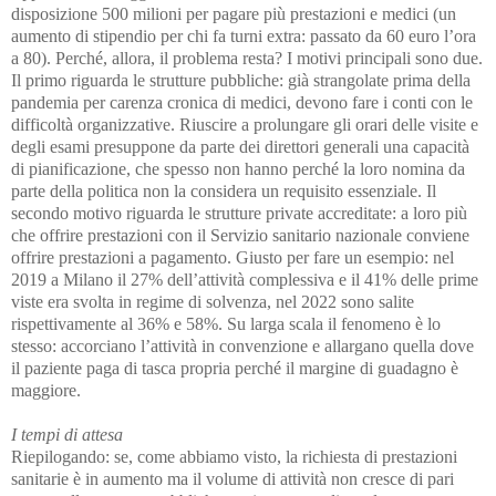
disposizione 500 milioni per pagare più prestazioni e medici
(un
aumento di stipendio per chi fa turni extra: passato da 60 euro l’ora
a 80).
Perché, allora, il problema resta?
I motivi principali sono due.
Il primo riguarda le strutture pubbliche: già strangolate prima della
pandemia per carenza cronica di medici, devono fare i conti con le
difficoltà organizzative. Riuscire a prolungare gli orari delle visite e
degli esami presuppone da parte dei direttori generali una capacità
di pianificazione, che spesso non hanno perché la loro nomina da
parte della politica non la considera un requisito essenziale. Il
secondo motivo riguarda le strutture private accreditate: a loro più
che offrire prestazioni con il Servizio sanitario nazionale conviene
offrire prestazioni a pagamento. Giusto per fare un esempio: nel
2019 a Milano il 27% dell’attività complessiva e il 41% delle prime
viste era svolta in regime di solvenza, nel 2022 sono salite
rispettivamente al 36% e 58%. Su larga scala il fenomeno è lo
stesso: accorciano l’attività in convenzione e allargano quella dove
il paziente paga di tasca propria perché il margine di guadagno è
maggiore.
I tempi di attesa
Riepilogando: se, come abbiamo visto,
la richiesta di prestazioni
sanitarie è in aumento ma il volume di attività non cresce di pari