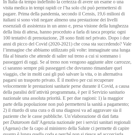
In Italia da tempo indefinito la certezza di avere un esame o una
visita medica in tempi rapidi ce l’ha solo chi può permettersi di
pagare
. Prima della pandemia, secondo il Censis, 19,6 milioni di
italiani si sono visti negare almeno una prestazione dei livelli
essenziali di assistenza in un anno e, presa visione della lunghezza
della lista di attesa, hanno proceduto a farla di tasca propria: ogni
100 tentativi di prenotazione, 28 sono finiti nel privato.
Dopo i due
anni di picco del Covid (2020-2021) che cosa sta succedendo?
Vale
l’immagine che abbiamo utilizzato più volte: immaginate una lunga
fila al binario che attende di salire sul treno a cui si sommano i
passeggeri di oggi. Se al treno non vengono aggiunte altre carrozze,
ci saranno sempre più passeggeri che dovranno rimandare quel
viaggio, che in molti casi gli può salvare la vita, o in alternativa
pagarsi un trasporto privato. È il motivo per cui recuperare
velocemente le prestazioni sanitarie perse durante il Covid, a causa
della paralisi dell’attività programmata, è per il Servizio sanitario
nazionale una assoluta priorità. E per due ragioni: 1) la maggior
parte della popolazione non può permettersi la sanità a pagamento;
2) il ritardo di una cura o di una diagnosi va ad aggravare sia il
paziente che le casse pubbliche. Un’elaborazione di dati fatta
per
Dataroom
dall’Agenzia nazionale per i servizi sanitari regionali
(Agenas) che fa capo al ministero della Salute ci permette di capire
quanto è lunga quella coda e perché non si riesce ad accorciarla.