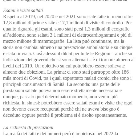
Esami e visite saltati
Rispetto al 2019, nel 2020 e nel 2021 sono state fatte in meno oltre
12,8 milioni di prime visite e 17,1 milioni di visite di controllo. Per
quanto riguarda gli esami, sono stati persi 1,3 milioni di ecografie
all’addome, sono saltati 3,1 milioni di elettrocardiogrammi e più di
mezzo milione di mammografie. La lista può continuare, ma la
storia non cambia:
almeno una prestazione ambulatoriale su cinque
è stata rinviata
. Così adesso
il diktat per tutte le Regioni
– anche su
indicazione dei governi che si sono alternati –
è di tornare almeno ai
livelli del 2019
. Un obiettivo su cui potrebbero essere sollevate
almeno due obiezioni. La prima: ci sono stati purtroppo oltre 186
mila morti di Covid, tra i quali soprattutto malati cronici che sono i
principali consumatori di Sanità. La seconda: una parte delle
prestazioni saltate poteva non essere strettamente necessaria e
dunque, passato quel determinato momento, non venire più
richiesta. In sintesi: potrebbero essere saltati esami e visite che oggi
non devono essere recuperati perché chi ne aveva bisogno è
deceduto oppure perché il problema si è risolto spontaneamente.
La richiesta di prestazioni
La realtà dei fatti e dei numeri però è impietosa:
nel 2022 la