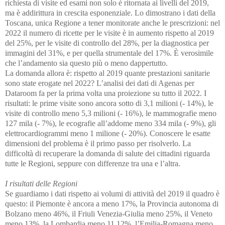
richiesta di visite ed esami non solo è ritornata ai livelli del 2019,
ma è addirittura in crescita esponenziale
. Lo dimostrano i dati della
Toscana, unica Regione a tener monitorate anche le prescrizioni: nel
2022 il numero di ricette per le visite è in aumento rispetto al 2019
del 25%, per le visite di controllo del 28%, per la diagnostica per
immagini del 31%, e per quella strumentale del 17%. È verosimile
che l’andamento sia questo più o meno dappertutto.
La domanda allora è:
rispetto al 2019 quante prestazioni sanitarie
sono state erogate nel 2022?
L’analisi dei dati di Agenas per
Dataroom fa per la prima volta una proiezione su tutto il 2022. I
risultati: le prime visite sono ancora sotto di 3,1 milioni (- 14%), le
visite di controllo meno 5,3 milioni (- 16%), le mammografie meno
127 mila (- 7%), le ecografie all’addome meno 334 mila (- 9%), gli
elettrocardiogrammi meno 1 milione (- 20%). Conoscere le esatte
dimensioni del problema è il primo passo per risolverlo. La
difficoltà di recuperare la domanda di salute dei cittadini riguarda
tutte le Regioni, seppure con differenze tra una e l’altra.
I risultati delle Regioni
Se guardiamo i dati rispetto ai volumi di attività del 2019 il quadro è
questo
: il Piemonte è ancora a meno 17%, la Provincia autonoma di
Bolzano meno 46%, il Friuli Venezia-Giulia meno 25%, il Veneto
meno 13%, la Lombardia meno 11,12%, l’Emilia-Romagna meno