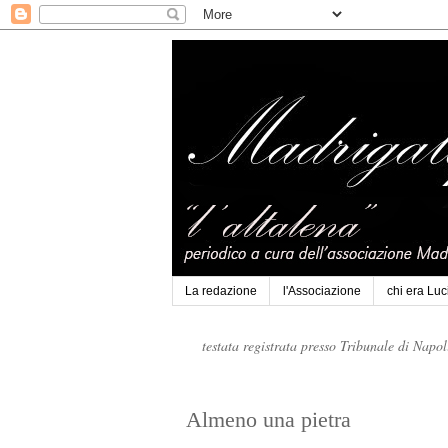
La redazione
l'Associazione
chi era Lu
testata registrata presso Tribunale di Napo
Almeno una pietra