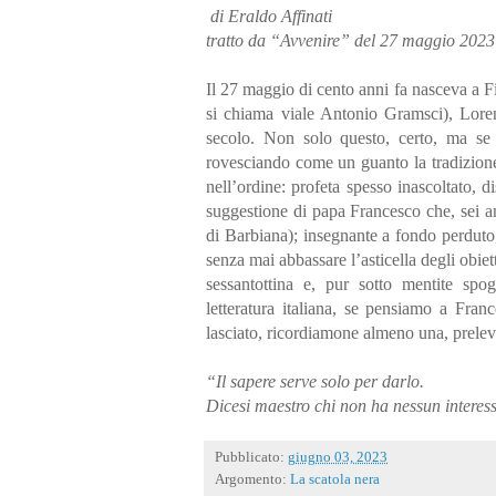
di Eraldo Affinati
tratto da “Avvenire” del 27 maggio 2023
Il 27 maggio di cento anni fa nasceva a 
si chiama viale Antonio Gramsci), Loren
secolo. Non solo questo, certo, ma se 
rovesciando come un guanto la tradizione
nell’ordine: profeta spesso inascoltato, 
suggestione di papa Francesco che, sei a
di Barbiana); insegnante a fondo perduto, a
senza mai abbassare l’asticella degli obiet
sessantottina e, pur sotto mentite spog
letteratura italiana, se pensiamo a Fran
lasciato, ricordiamone almeno una, prelev
“Il sapere serve solo per darlo.
Dicesi maestro chi non ha nessun interes
Pubblicato:
giugno 03, 2023
Argomento:
La scatola nera