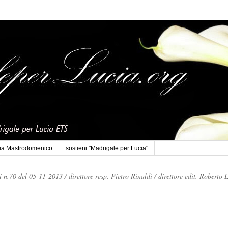
cia Mastrodomenico
sostieni "Madrigale per Lucia"
li n.70 del 05-11-2013 /
direttore resp. Pietro Rinaldi /
direttore edit. Roberto 