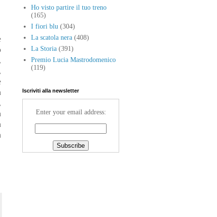
Ho visto partire il tuo treno
(165)
I fiori blu
(304)
La scatola nera
(408)
e
La Storia
(391)
o
,
Premio Lucia Mastrodomenico
(119)
,
e
Iscriviti alla newsletter
a
,
Enter your email address:
a
a
a