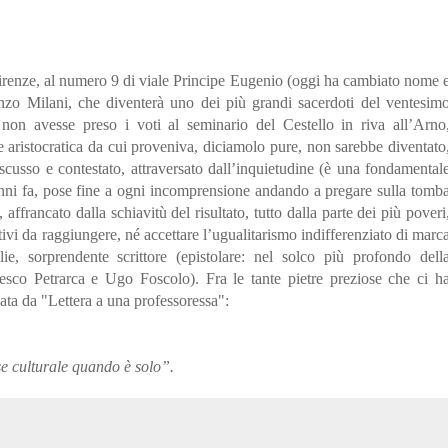
Firenze, al numero 9 di viale Principe Eugenio (oggi ha cambiato nome 
zo Milani, che diventerà uno dei più grandi sacerdoti del ventesim
non avesse preso i voti al seminario del Cestello in riva all’Arno
 aristocratica da cui proveniva, diciamolo pure, non sarebbe diventato
discusso e contestato, attraversato dall’inquietudine (è una fondamental
nni fa, pose fine a ogni incomprensione andando a pregare sulla tomb
ffrancato dalla schiavitù del risultato, tutto dalla parte dei più poveri
tivi da raggiungere, né accettare l’ugualitarismo indifferenziato di marc
lie, sorprendente scrittore (epistolare: nel solco più profondo dell
cesco Petrarca e Ugo Foscolo). Fra le tante pietre preziose che ci h
ata da "Lettera a una professoressa":
se culturale quando è solo”.