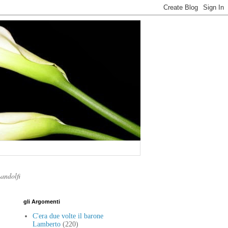
Landolfi
gli Argomenti
C'era due volte il barone
Lamberto
(220)