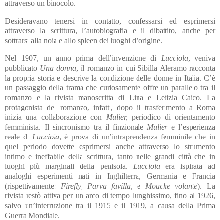
attraverso un binocolo.
Desideravano tenersi in contatto, confessarsi ed esprimersi
attraverso la scrittura, l’autobiografia e il dibattito, anche per
sottrarsi alla noia e allo spleen dei luoghi d’origine.
Nel 1907, un anno prima dell’invenzione di
Lucciola
, veniva
pubblicato
Una donna
, il romanzo in cui Sibilla Aleramo racconta
la propria storia e descrive la condizione delle donne in Italia. C’è
un passaggio della trama che curiosamente offre un parallelo tra il
romanzo e la rivista manoscritta di Lina e Letizia Caico. La
protagonista del romanzo, infatti, dopo il trasferimento a Roma
inizia una collaborazione con
Mulier,
periodico di orientamento
femminista. Il sincronismo tra il finzionale
Mulier
e l’esperienza
reale di
Lucciola
, è prova di un’intraprendenza femminile che in
quel periodo dovette esprimersi anche attraverso lo strumento
intimo e ineffabile della scrittura, tanto nelle grandi città che in
luoghi più marginali della penisola.
Lucciola
era ispirata ad
analoghi esperimenti nati in Inghilterra, Germania e Francia
(rispettivamente:
Firefly
,
Parva favilla
, e
Mouche volante
). La
rivista restò attiva per un arco di tempo lunghissimo, fino al 1926,
salvo un’interruzione tra il 1915 e il 1919, a causa della Prima
Guerra Mondiale.