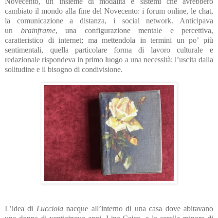
Novecento, un insieme di modalità e sistemi che avrebbero
cambiato il mondo alla fine del Novecento: i forum online, le chat,
la comunicazione a distanza, i social network. Anticipava
un
brainframe
, una configurazione mentale e percettiva,
caratteristico di internet; ma mettendola in termini un po’ più
sentimentali, quella particolare forma di lavoro culturale e
redazionale rispondeva in primo luogo a una necessità: l’uscita dalla
solitudine e il bisogno di condivisione.
L’idea di
Lucciola
nacque all’interno di una casa dove abitavano