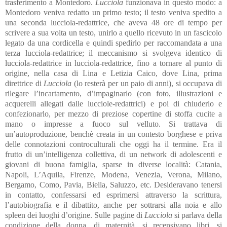
trasferimento a Montedoro.
Lucciola
funzionava in questo modo: a
Montedoro veniva redatto un primo testo; il testo veniva spedito a
una seconda lucciola-redattrice, che aveva 48 ore di tempo per
scrivere a sua volta un testo, unirlo a quello ricevuto in un fascicolo
legato da una cordicella e quindi spedirlo per raccomandata a una
terza lucciola-redattrice; il meccanismo si svolgeva identico di
lucciola-redattrice in lucciola-redattrice, fino a tornare al punto di
origine, nella casa di Lina e Letizia Caico, dove Lina, prima
direttrice di
Lucciola
(lo resterà per un paio di anni), si occupava di
rilegare l’incartamento, d’impaginarlo (con foto, illustrazioni e
acquerelli allegati dalle lucciole-redattrici) e poi di chiuderlo e
confezionarlo, per mezzo di preziose copertine di stoffa cucite a
mano o impresse a fuoco sul velluto. Si trattava di
un’autoproduzione, benchè creata in un contesto borghese e priva
delle connotazioni controculturali che oggi ha il termine. Era il
frutto di un’intelligenza collettiva, di un network di adolescenti e
giovani di buona famiglia, sparse in diverse località: Catania,
Napoli, L’Aquila, Firenze, Modena, Venezia, Verona, Milano,
Bergamo, Como, Pavia, Biella, Saluzzo, etc. Desideravano tenersi
in contatto, confessarsi ed esprimersi attraverso la scrittura,
l’autobiografia e il dibattito, anche per sottrarsi alla noia e allo
spleen dei luoghi d’origine. Sulle pagine di
Lucciola
si parlava della
condizione della donna, di maternità, si recensivano libri, si