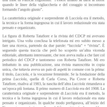
quando le linee della vigliaccheria e del coraggio si incontrano
formando l’angolo giusto”.
La caratteristica originale e sorprendente di Lucciola era il metodo,
la tecnica e la forma ingegnosa in cui il lavoro redazionale era stata
pensato e organizzato.
La figura di Roberta Tatafiore e la rivista del CDCP mi avevano
intrigato. Una volta conclusa la telefonata mi ero subito messo a
fare una ricerca, partendo da due parole: “lucciola” + “rivista”. È
seguendo questa traccia che però ho scoperto un’altra vicenda
editoriale, altrettanto interessante, che non aveva nulla a che fare col
periodico del CDCP e tantomeno con Roberta Tatafiore. Mi ero
imbattuto in una pubblicazione, una rivista manoscritta in copia
unica, che tuttavia aveva un paio di aspetti in comune con la prima:
il titolo,
Lucciola
, e la vocazione femminile. Se la fondazione della
prima
Lucciola
, quella di Carla Corso, Pia Covre e Roberta
Tatafiore, risaliva al 1983, la nascita dell’altra
Lucciola
rimandava a
un’epoca più lontana. Il primo numero di
Lucciola
era del 1908. La
caratteristica originale e sorprendente di
Lucciola
era il metodo, la
tecnica e la forma ingegnosa in cui il lavoro redazionale era stata
pensato e organizzato. In qualche modo prefigurava, all’inizio del