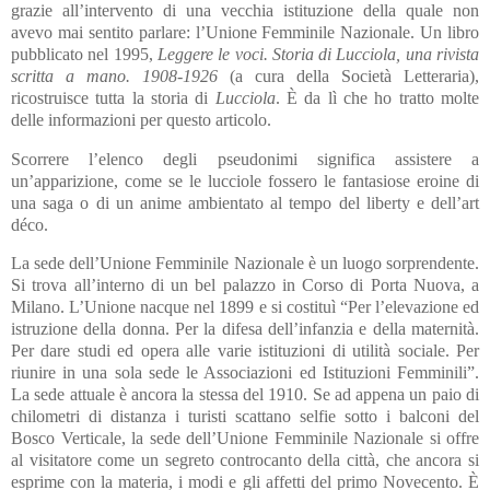
grazie all’intervento di una vecchia istituzione della quale non
avevo mai sentito parlare: l’Unione Femminile Nazionale. Un libro
pubblicato nel 1995,
Leggere le voci. Storia di Lucciola, una rivista
scritta a mano. 1908-1926
(a cura della Società Letteraria),
ricostruisce tutta la storia di
Lucciola
. È da lì che ho tratto molte
delle informazioni per questo articolo.
Scorrere l’elenco degli pseudonimi significa assistere a
un’apparizione, come se le lucciole fossero le fantasiose eroine di
una saga o di un anime ambientato al tempo del liberty e dell’art
déco.
La sede dell’Unione Femminile Nazionale è un luogo sorprendente.
Si trova all’interno di un bel palazzo in Corso di Porta Nuova, a
Milano. L’Unione nacque nel 1899 e si costituì “Per l’elevazione ed
istruzione della donna. Per la difesa dell’infanzia e della maternità.
Per dare studi ed opera alle varie istituzioni di utilità sociale. Per
riunire in una sola sede le Associazioni ed Istituzioni Femminili”.
La sede attuale è ancora la stessa del 1910. Se ad appena un paio di
chilometri di distanza i turisti scattano selfie sotto i balconi del
Bosco Verticale, la sede dell’Unione Femminile Nazionale si offre
al visitatore come un segreto controcanto della città, che ancora si
esprime con la materia, i modi e gli affetti del primo Novecento. È