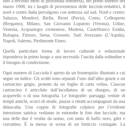
fino a trecento metri di profondità sottoterra), nel primo numero del
marzo 1908, tra i luoghi di provenienza delle lucciole-redattrici, il
nord e centro Italia prevalgono con nettezza sul sud. Nord e centro:
Saluzzo, Mondovì, Biella, Broni (Pavia), Como, Colleaperto
(Bergamo), Milano, San Giovanni Lupatoto (Verona), Udine,
Venezia, Acquanegra cremonese, Modena, Castelfranco Emilia,
Bologna, Firenze, Siena, Grosseto. Sud: Avezzano (L’Aquila),
Napoli, Salerno, Piedimonte Etneo.
Quella particolare forma di lavoro culturale e redazionale
rispondeva in primo luogo a una necessità: l’uscita dalla solitudine e
il bisogno di condivisione.
Ogni numero di
Lucciola
è aperto da un frontespizio illustrato a cui
segue un indice. Gli scritti sono separati l’uno dall’altro grazie a un
cartoncino grigio, protetto da un foglio di carta velina. Ciascun
cartoncino è arricchito dall’incollatura di un disegno, di un
acquerello o di una fotografia. Le fotografie: paesaggi, vedute di
templi antichi, scorci di strade, piazze o ritratti accompagnati da una
didascalia. Una coppia di fotografie colpisce per l’evidente
intenzione satirica: vediamo in entrambe le foto due lucciole, ma
una delle due è vestita da uomo, con tanto di baffo nero, gilet e
cravattino. È la messa in scena di un bisticcio coniugale. La