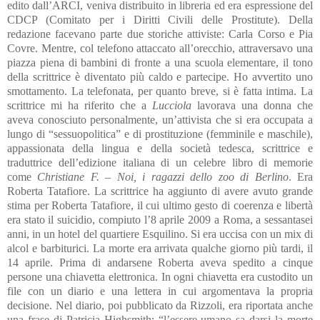
edito dall’ARCI, veniva distribuito in libreria ed era espressione del
CDCP (Comitato per i Diritti Civili delle Prostitute). Della
redazione facevano parte due storiche attiviste: Carla Corso e Pia
Covre. Mentre, col telefono attaccato all’orecchio, attraversavo una
piazza piena di bambini di fronte a una scuola elementare, il tono
della scrittrice è diventato più caldo e partecipe. Ho avvertito uno
smottamento. La telefonata, per quanto breve, si è fatta intima. La
scrittrice mi ha riferito che a
Lucciola
lavorava una donna che
aveva conosciuto personalmente, un’attivista che si era occupata a
lungo di “sessuopolitica” e di prostituzione (femminile e maschile),
appassionata della lingua e della società tedesca, scrittrice e
traduttrice dell’edizione italiana di un celebre libro di memorie
come
Christiane F. – Noi, i ragazzi dello zoo di Berlino
. Era
Roberta Tatafiore. La scrittrice ha aggiunto di avere avuto grande
stima per Roberta Tatafiore, il cui ultimo gesto di coerenza e libertà
era stato il suicidio, compiuto l’8 aprile 2009 a Roma, a sessantasei
anni, in un hotel del quartiere Esquilino. Si era uccisa con un mix di
alcol e barbiturici. La morte era arrivata qualche giorno più tardi, il
14 aprile. Prima di andarsene Roberta aveva spedito a cinque
persone una chiavetta elettronica. In ogni chiavetta era custodito un
file con un diario e una lettera in cui argomentava la propria
decisione. Nel diario, poi pubblicato da Rizzoli, era riportata anche
una frase di Patricia Highsmith: “l’essere umano sa darsi la morte