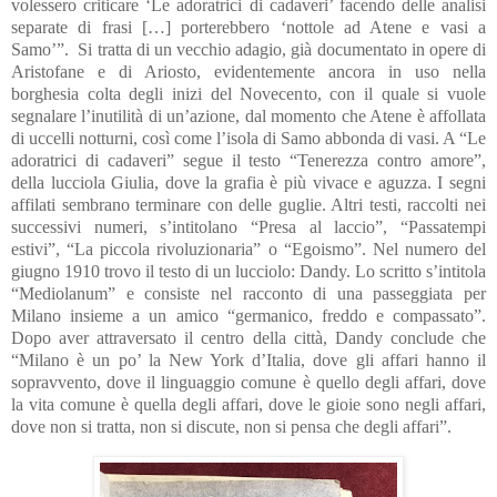
volessero criticare ‘Le adoratrici di cadaveri’ facendo delle analisi
separate di frasi […] porterebbero ‘nottole ad Atene e vasi a
Samo’”. Si tratta di un vecchio adagio, già documentato in opere di
Aristofane e di Ariosto, evidentemente ancora in uso nella
borghesia colta degli inizi del Novecento, con il quale si vuole
segnalare l’inutilità di un’azione, dal momento che Atene è affollata
di uccelli notturni, così come l’isola di Samo abbonda di vasi. A “Le
adoratrici di cadaveri” segue il testo “Tenerezza contro amore”,
della lucciola Giulia, dove la grafia è più vivace e aguzza. I segni
affilati sembrano terminare con delle guglie. Altri testi, raccolti nei
successivi numeri, s’intitolano “Presa al laccio”, “Passatempi
estivi”, “La piccola rivoluzionaria” o “Egoismo”. Nel numero del
giugno 1910 trovo il testo di un lucciolo: Dandy. Lo scritto s’intitola
“Mediolanum” e consiste nel racconto di una passeggiata per
Milano insieme a un amico “germanico, freddo e compassato”.
Dopo aver attraversato il centro della città, Dandy conclude che
“Milano è un po’ la New York d’Italia, dove gli affari hanno il
sopravvento, dove il linguaggio comune è quello degli affari, dove
la vita comune è quella degli affari, dove le gioie sono negli affari,
dove non si tratta, non si discute, non si pensa che degli affari”.