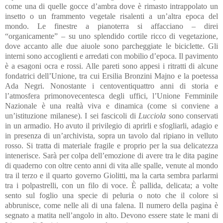
come una di quelle gocce d’ambra dove è rimasto intrappolato un
insetto o un frammento vegetale risalenti a un’altra epoca del
mondo. Le finestre a pianoterra si affacciano – direi
“organicamente” – su uno splendido cortile ricco di vegetazione,
dove accanto alle due aiuole sono parcheggiate le biciclette. Gli
interni sono accoglienti e arredati con mobilio d’epoca. Il pavimento
è a esagoni ocra e rossi. Alle pareti sono appesi i ritratti di alcune
fondatrici dell’Unione, tra cui Ersilia Bronzini Majno e la poetessa
Ada Negri. Nonostante i centoventiquattro anni di storia e
l’atmosfera primonovecentesca degli uffici, l’Unione Femminile
Nazionale è una realtà viva e dinamica (come si conviene a
un’istituzione milanese). I sei fascicoli di
Lucciola
sono conservati
in un armadio. Ho avuto il privilegio di aprirli e sfogliarli, adagio e
in presenza di un’archivista, sopra un tavolo dal ripiano in velluto
rosso. Si tratta di materiale fragile e proprio per la sua delicatezza
intenerisce. Sarà per colpa dell’emozione di avere tra le dita pagine
di quaderno con oltre cento anni di vita alle spalle, venute al mondo
tra il terzo e il quarto governo Giolitti, ma la carta sembra parlarmi
tra i polpastrelli, con un filo di voce. È pallida, delicata; a volte
sento sul foglio una specie di peluria o noto che il colore si
abbrunisce, come nelle ali di una falena. Il numero della pagina è
segnato a matita nell’angolo in alto. Devono essere state le mani di