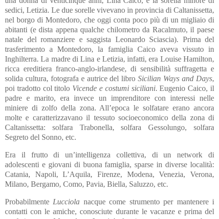
una donna di venticinque anni, Lina Caico, e la sorella minore di
sedici, Letizia. Le due sorelle vivevano in provincia di Caltanissetta,
nel borgo di Montedoro, che oggi conta poco più di un migliaio di
abitanti (e dista appena qualche chilometro da Racalmuto, il paese
natale del romanziere e saggista Leonardo Sciascia). Prima del
trasferimento a Montedoro, la famiglia Caico aveva vissuto in
Inghilterra. La madre di Lina e Letizia, infatti, era Louise Hamilton,
ricca ereditiera franco-anglo-irlandese, di sensibilità suffragetta e
solida cultura, fotografa e autrice del libro
Sicilian Ways and Days
,
poi tradotto col titolo
Vicende e costumi siciliani
. Eugenio Caico, il
padre e marito, era invece un imprenditore con interessi nelle
miniere di zolfo della zona. All’epoca le solfatare erano ancora
molte e caratterizzavano il tessuto socioeconomico della zona di
Caltanissetta: solfara Trabonella, solfara Gessolungo, solfara
Segreto del Sonno, etc.
Era il frutto di un’intelligenza collettiva, di un network di
adolescenti e giovani di buona famiglia, sparse in diverse località:
Catania, Napoli, L’Aquila, Firenze, Modena, Venezia, Verona,
Milano, Bergamo, Como, Pavia, Biella, Saluzzo, etc.
Probabilmente
Lucciola
nacque come strumento per mantenere i
contatti con le amiche, conosciute durante le vacanze e prima del