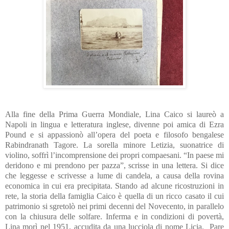
Alla fine della Prima Guerra Mondiale, Lina Caico si laureò a
Napoli in lingua e letteratura inglese, divenne poi amica di Ezra
Pound e si appassionò all’opera del poeta e filosofo bengalese
Rabindranath Tagore. La sorella minore Letizia, suonatrice di
violino, soffrì l’incomprensione dei propri compaesani. “In paese mi
deridono e mi prendono per pazza”, scrisse in una lettera. Si dice
che leggesse e scrivesse a lume di candela, a causa della rovina
economica in cui era precipitata. Stando ad alcune ricostruzioni in
rete, la storia della famiglia Caico è quella di un ricco casato il cui
patrimonio si sgretolò nei primi decenni del Novecento, in parallelo
con la chiusura delle solfare. Inferma e in condizioni di povertà,
Lina morì nel 1951, accudita da una lucciola di nome Licia. Pare