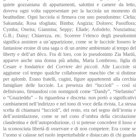
quiete gozzaniana di appartamenti, salottini e camere da letto,
doveva ogni volta rappresentare per la lucciola un momento di
beatitudine. Ogni lucciola si firmava con uno pseudonimo: Clelia;
Sakuntala; Rosa sfogliata; Bimba; Angizia; Dolores; Passiflora;
Cymba; Oneira; Giannina; Seppy; Ellade; Asfodelo; Nunziatina;
G.B.; Daisy; Chiarezza, etc. Scorrere l’elenco degli pseudonimi
significa assistere a un’apparizione, come se le lucciole fossero le
fantasiose eroine di una saga o di un
anime
ambientato al tempo del
liberty e dell’art déco. Fra di loro, con lo pseudonimo Zia Mariù,
apparve anche una donna più adulta, Maria Lombroso, figlia di
Cesare e fondatrice del
Corriere dei piccoli
. Alle Lucciole si
aggiunse col tempo qualche collaboratore maschio che si distinse
per aplomb. Erano fratelli, cugini, figure appartenenti alla cerchia
famigliare delle lucciole. La presenza dei “luccioli” – così si
definivano, firmandosi con nomignoli come “Dandy”, “Stefanino”
o “Gnazieddu” – fu riguardosa e discreta: non portò a significativi
cambiamenti nell’indirizzo e nel tono di voce della rivista. La stessa
scelta di chiamarsi “luccioli”, del resto, era nel segno dell’ironia e
dell’assimilazione, come se nel cono d’ombra della circolazione
clandestina e dell’autoproduzione, ci si potesse concedere il lusso e
la sconosciuta libertà di osservare e di non competere. Era come se
l’uomo si calasse nel ruolo imperturbabile e distaccato di chi guarda