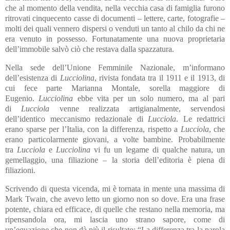
che al momento della vendita, nella vecchia casa di famiglia furono
ritrovati cinquecento casse di documenti – lettere, carte, fotografie –
molti dei quali vennero dispersi o venduti un tanto al chilo da chi ne
era venuto in possesso. Fortunatamente una nuova proprietaria
dell’immobile salvò ciò che restava dalla spazzatura.
Nella sede dell’Unione Femminile Nazionale, m’informano
dell’esistenza di
Lucciolina
, rivista fondata tra il 1911 e il 1913, di
cui fece parte Marianna Montale, sorella maggiore di
Eugenio.
Lucciolina
ebbe vita per un solo numero, ma al pari
di
Lucciola
venne realizzata artigianalmente, servendosi
dell’identico meccanismo redazionale di
Lucciola
. Le redattrici
erano sparse per l’Italia, con la differenza, rispetto a
Lucciola
, che
erano particolarmente giovani, a volte bambine. Probabilmente
tra
Lucciola
e
Lucciolina
vi fu un legame di qualche natura, un
gemellaggio, una filiazione – la storia dell’editoria è piena di
filiazioni.
Scrivendo di questa vicenda, mi è tornata in mente una massima di
Mark Twain, che avevo letto un giorno non so dove. Era una frase
potente, chiara ed efficace, di quelle che restano nella memoria, ma
ripensandola ora, mi lascia uno strano sapore, come di
un’equazione che non dà più il risultato: “La differenza tra la parola