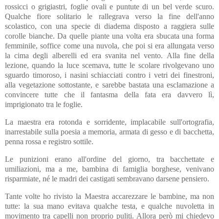
rossicci o grigiastri, foglie ovali e puntute di un bel verde scuro.
Qualche fiore solitario le rallegrava verso la fine dell'anno
scolastico, con una specie di diadema disposto a raggiera sulle
corolle bianche. Da quelle piante una volta era sbucata una forma
femminile, soffice come una nuvola, che poi si era allungata verso
la cima degli alberelli ed era svanita nel vento. Alla fine della
lezione, quando la luce scemava, tutte le scolare rivolgevano uno
sguardo timoroso, i nasini schiacciati contro i vetri dei finestroni,
alla vegetazione sottostante, e sarebbe bastata una esclamazione a
convincere tutte che il fantasma della fata era davvero lì,
imprigionato tra le foglie.
La maestra era rotonda e sorridente, implacabile sull'ortografia,
inarrestabile sulla poesia a memoria, armata di gesso e di bacchetta,
penna rossa e registro sottile.
Le punizioni erano all'ordine del giorno, tra bacchettate e
umiliazioni, ma a me, bambina di famiglia borghese, venivano
risparmiate, né le madri dei castigati sembravano darsene pensiero.
Tante volte ho rivisto la Maestra accarezzare le bambine, ma non
tutte: la sua mano evitava qualche testa, e qualche nuvoletta in
movimento tra capelli non proprio puliti. Allora però mi chiedevo