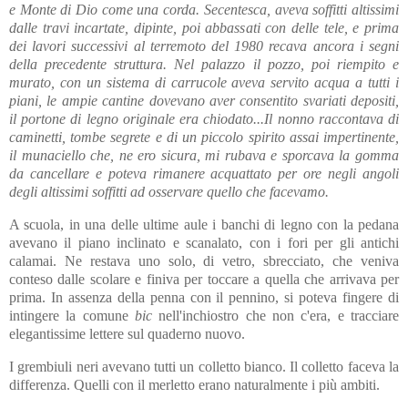
e Monte di Dio come una corda. Secentesca, aveva soffitti altissimi
dalle travi incartate, dipinte, poi abbassati con delle tele, e prima
dei lavori successivi al terremoto del 1980 recava ancora i segni
della precedente struttura. Nel palazzo il pozzo, poi riempito e
murato, con un sistema di carrucole aveva servito acqua a tutti i
piani, le ampie cantine dovevano aver consentito svariati depositi,
il portone di legno originale era chiodato...Il nonno raccontava di
caminetti, tombe segrete e di un piccolo spirito assai impertinente,
il munaciello che, ne ero sicura, mi rubava e sporcava la gomma
da cancellare e poteva rimanere acquattato per ore negli angoli
degli altissimi soffitti ad osservare quello che facevamo.
A scuola, in una delle ultime aule i banchi di legno con la pedana
avevano il piano inclinato e scanalato, con i fori per gli antichi
calamai. Ne restava uno solo, di vetro, sbrecciato, che veniva
conteso dalle scolare e finiva per toccare a quella che arrivava per
prima. In assenza della penna con il pennino, si poteva fingere di
intingere la comune
bic
nell'inchiostro che non c'era, e tracciare
elegantissime lettere sul quaderno nuovo.
I grembiuli neri avevano tutti un colletto bianco. Il colletto faceva la
differenza. Quelli con il merletto erano naturalmente i più ambiti.