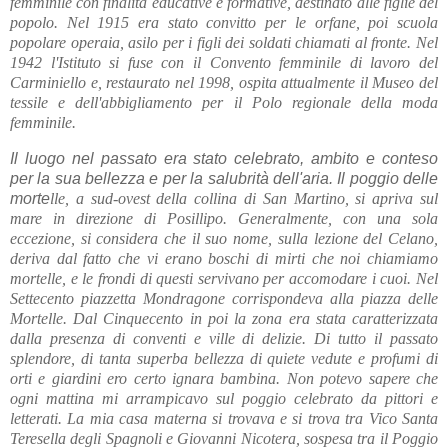
femminile con finalità educative e formative, destinato alle figlie del
popolo. Nel 1915 era stato convitto per le orfane, poi scuola
popolare operaia, asilo per i figli dei soldati chiamati al fronte. Nel
1942 l'Istituto si fuse con il Convento femminile di lavoro del
Carminiello e, restaurato nel 1998, ospita attualmente il Museo del
tessile e dell'abbigliamento per il Polo regionale della moda
femminile.
Il luogo nel passato era stato celebrato, ambito e conteso
per la sua bellezza e per la salubrità dell'aria. Il poggio delle
morte
lle
, a sud-ovest della collina di San Martino, si apriva sul
mare in direzione di Posillipo. Generalmente, con una sola
eccezione, si considera che il suo nome, sulla lezione del Celano,
deriva dal fatto che vi erano boschi di mirti che noi chiamiamo
mortelle, e le frondi di questi servivano per accomodare i cuoi. Nel
Settecento piazzetta Mondragone corrispondeva alla piazza delle
Mortelle. Dal Cinquecento in poi la zona era stata caratterizzata
dalla presenza di conventi e ville di delizie. Di tutto il passato
splendore, di tanta superba bellezza di quiete vedute e profumi di
orti e giardini ero certo ignara bambina. Non potevo sapere che
ogni mattina mi arrampicavo sul poggio celebrato da pittori e
letterati. La mia casa materna si trovava e si trova tra Vico Santa
Teresella degli Spagnoli e Giovanni Nicotera, sospesa tra il Poggio