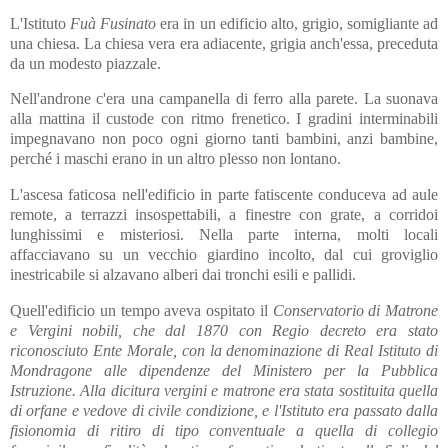
L'Istituto
Fuà Fusinato
era in un edificio alto, grigio, somigliante ad
una chiesa. La chiesa vera era adiacente, grigia anch'essa, preceduta
da un modesto piazzale.
Nell'androne c'era una campanella di ferro alla parete. La suonava
alla mattina il custode con ritmo frenetico. I gradini interminabili
impegnavano non poco ogni giorno tanti bambini, anzi bambine,
perché i maschi erano in un altro plesso non lontano.
L'ascesa faticosa nell'edificio in parte fatiscente conduceva ad aule
remote, a terrazzi insospettabili, a finestre con grate, a corridoi
lunghissimi e misteriosi. Nella parte interna, molti locali
affacciavano su un vecchio giardino incolto, dal cui groviglio
inestricabile si alzavano alberi dai tronchi esili e pallidi.
Quell'edificio un tempo aveva ospitato il
Conservatorio di Matrone
e Vergini nobili
,
che dal 1870 con Regio decreto era stato
riconosciuto Ente Morale, con la denominazione di Real Istituto di
Mondragone alle dipendenze del Ministero per la Pubblica
Istruzione. Alla dicitura vergini e matrone era stata sostituita quella
di orfane e vedove di civile condizione, e l'Istituto era passato dalla
fisionomia di ritiro di tipo conventuale a quella di collegio