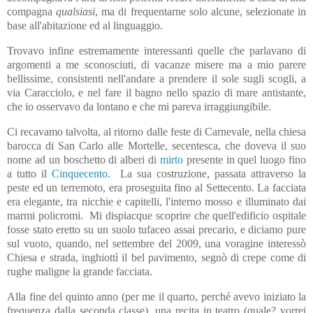
compagna
qualsiasi
, ma di frequentarne solo alcune, selezionate in
base all'abitazione ed al linguaggio.
Trovavo infine estremamente interessanti quelle che parlavano di
argomenti a me sconosciuti, di vacanze misere ma a mio parere
bellissime, consistenti nell'andare a prendere il sole sugli scogli, a
via Caracciolo, e nel fare il bagno nello spazio di mare antistante,
che io osservavo da lontano e che mi pareva irraggiungibile.
Ci recavamo talvolta, al ritorno dalle feste di Carnevale, nella
chiesa
barocca di San Carlo alle Mortelle
, secentesca, che doveva il suo
nome ad un boschetto di alberi di
mirto
presente in quel luogo fino
a tutto il
Cinquecento
.
La sua costruzione, passata attraverso la
peste ed un terremoto, era proseguita fino al Settecento. La facciata
era elegante, tra nicchie e capitelli, l'interno mosso e illuminato dai
marmi policromi.
Mi dispiacque scoprire che quell'edificio ospitale
fosse stato eretto su un suolo tufaceo assai precario, e diciamo pure
sul vuoto, quando, nel settembre del 2009, una voragine interessò
Chiesa e strada, inghiottì il bel pavimento, segnò di crepe come di
rughe maligne la grande facciata.
Alla fine del quinto anno (per me il quarto, perché avevo iniziato la
frequenza dalla seconda classe), una recita in teatro (quale? vorrei