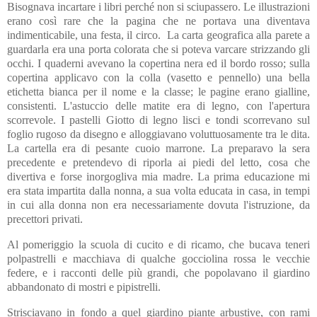
Bisognava incartare i libri perché non si sciupassero. Le illustrazioni
erano così rare che la pagina che ne portava una diventava
indimenticabile, una festa, il circo.
La carta geografica alla parete a
guardarla era una porta colorata che si poteva varcare strizzando gli
occhi. I quaderni avevano la copertina nera ed il bordo rosso; sulla
copertina applicavo con la colla (vasetto e pennello) una bella
etichetta bianca per il nome e la classe; le pagine erano gialline,
consistenti. L'astuccio delle matite era di legno, con l'apertura
scorrevole. I pastelli Giotto di legno lisci e tondi scorrevano sul
foglio rugoso da disegno e alloggiavano voluttuosamente tra le dita.
La cartella era di pesante cuoio marrone. La preparavo la sera
precedente e pretendevo di riporla ai piedi del letto, cosa che
divertiva e forse inorgogliva mia madre. La prima educazione mi
era stata impartita dalla nonna, a sua volta educata in casa, in tempi
in cui alla donna non era necessariamente dovuta l'istruzione, da
precettori privati.
Al pomeriggio la scuola di cucito e di ricamo, che bucava teneri
polpastrelli e macchiava di qualche gocciolina rossa le vecchie
federe, e i racconti delle più grandi, che popolavano il giardino
abbandonato di mostri e pipistrelli.
Strisciavano in fondo a quel giardino piante arbustive, con rami