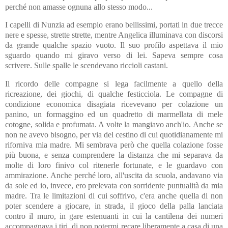
perché non amasse ognuna allo stesso modo...
I capelli di Nunzia ad esempio erano bellissimi, portati in due trecce
nere e spesse, strette strette, mentre Angelica illuminava con discorsi
da grande qualche spazio vuoto. Il suo profilo aspettava il mio
sguardo quando mi giravo verso di lei. Sapeva sempre cosa
scrivere. Sulle spalle le scendevano riccioli castani.
Il ricordo delle compagne si lega facilmente a quello della
ricreazione, dei giochi, di qualche festicciola. Le compagne di
condizione economica disagiata ricevevano per colazione un
panino, un formaggino ed un quadretto di marmellata di mele
cotogne, solida e profumata. A volte la mangiavo anch'io. Anche se
non ne avevo bisogno, per via del cestino di cui quotidianamente mi
riforniva mia madre. Mi sembrava però che quella colazione fosse
più buona, e senza comprendere la distanza che mi separava da
molte di loro finivo col ritenerle fortunate, e le guardavo con
ammirazione. Anche perché loro, all'uscita da scuola, andavano via
da sole ed io, invece, ero prelevata con sorridente puntualità da mia
madre. Tra le limitazioni di cui soffrivo, c'era anche quella di non
poter scendere a giocare, in strada, il gioco della palla lanciata
contro il muro, in gare estenuanti in cui la cantilena dei numeri
accompagnava i tiri, di non potermi recare liberamente a casa di una