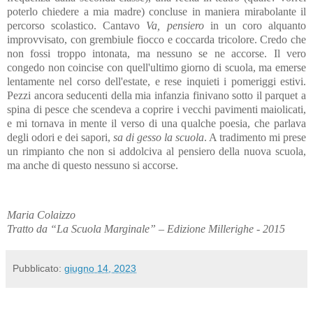
poterlo chiedere a mia madre) concluse in maniera mirabolante il
percorso scolastico. Cantavo
Va, pensiero
in un coro alquanto
improvvisato, con grembiule fiocco e coccarda tricolore. Credo che
non fossi troppo intonata, ma nessuno se ne accorse. Il vero
congedo non coincise con quell'ultimo giorno di scuola, ma emerse
lentamente nel corso dell'estate, e rese inquieti i pomeriggi estivi.
Pezzi ancora seducenti della mia infanzia finivano sotto il parquet a
spina di pesce che scendeva a coprire i vecchi pavimenti maiolicati,
e mi tornava in mente il verso di una qualche poesia, che parlava
degli odori e dei sapori,
sa di gesso la scuola
. A tradimento mi prese
un rimpianto che non si addolciva al pensiero della nuova scuola,
ma anche di questo nessuno si accorse.
Maria Colaizzo
Tratto da “La Scuola Marginale” – Edizione Millerighe - 2015
Pubblicato:
giugno 14, 2023