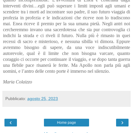
interventi divini…egli può superare i limiti imposti agli umani e
scendere tra i morti ad incontrare suo padre, il suo futuro viaggia di
profezia in profezia e le indicazioni che riceve non lo tradiscono
mai. Enea riceve il premio per la sua umana pietà. Negli antri noi
cercheremmo invano una sacerdotessa che sia pur controvoglia ci
indichi la strada e ci riveli il futuro. Nulla più è rimasto in quei
recessi di sacro e misterioso, e nessuna sibilla vi dimora. Eppure
avremmo bisogno di sapere, da una voce indiscutibilmente
autorevole, qual è il limite che non bisogna varcare, quanto
coraggio ci occorre per continuare il viaggio, e se dopo tanta guerra
una flebile pace risanerà le ferite. Ma Apollo non parla più agli
uomini, e l’antro delle cento porte è immerso nel silenzio.
Maria Colaizzo
Pubblicato:
agosto 25, 2023
‹
›
Home page