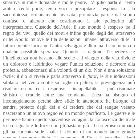
smarriva in mille domande e molte paure.
Virgilio parla di cento
aditi e cento porte, cento voci a precipitare i responsi. Lei, la
sacerdotessa, orrendamente invasata, pronunzia parole dal suono
confuso e alterato che costringono il pio pellegrino all’
interpretazione. Custode dell’Ade, il suo mondo è sospeso tra il
regno dei vivi, quello dei morti e infine quello degli dei; attraverso
di lei Apollo muove le fila delle azioni umane, attraverso di lei il
futuro prende forma nell’antro selvaggio e illumina il cammino con
qualche possibile speranza. Quando la ragione, l’esperienza e
l’intelligenza non bastano alle scelte e il viaggio della vita diviene
un doloroso e labirintico vagare l’unica soluzione è ricorrere alla
profezia, abbandonarsi alla volontà di un dio. Non è una soluzione
facile: il dio si rivela e parla attraverso il
furor
, le sue indicazioni
sibilano nel vento scritte su foglie di palma, la preveggenza può
risultare oscura ed il responso – inappellabile –
può risuonare
sinistro e crudele come una condanna. Enea ha bisogno di
incoraggiamento perché altre sfide lo attendono, ha bisogno di
sentirsi protetto dagli dei e di credere che dal sangue versato
nasceranno un nuovo regno ed un mondo pacificato. Le guerre e le
peripezie hanno aperto spaventose voragini: la conoscenza del male
lo ha segnato e le forze non gli bastano più. Il suo eroismo umano
gli ha caricato sulle spalle il dolore di un mondo tanto grande
quanto incomprensibile. L’avventura di Enea è costellata dagli