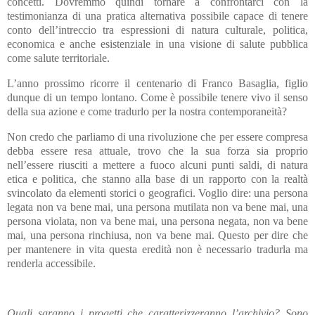
concetti. Dovremmo quindi tornare a confrontarci con la
testimonianza di una pratica alternativa possibile capace di tenere
conto dell’intreccio tra espressioni di natura culturale, politica,
economica e anche esistenziale in una visione di salute pubblica
come salute territoriale.
L’anno prossimo ricorre il centenario di Franco Basaglia, figlio
dunque di un tempo lontano. Come è possibile tenere vivo il senso
della sua azione e come tradurlo per la nostra contemporaneità?
Non credo che parliamo di una rivoluzione che per essere compresa
debba essere resa attuale, trovo che la sua forza sia proprio
nell’essere riusciti a mettere a fuoco alcuni punti saldi, di natura
etica e politica, che stanno alla base di un rapporto con la realtà
svincolato da elementi storici o geografici. Voglio dire: una persona
legata non va bene mai, una persona mutilata non va bene mai, una
persona violata, non va bene mai, una persona negata, non va bene
mai, una persona rinchiusa, non va bene mai. Questo per dire che
per mantenere in vita questa eredità non è necessario tradurla ma
renderla accessibile.
Quali saranno i progetti che caratterizzeranno l’archivio? Sono