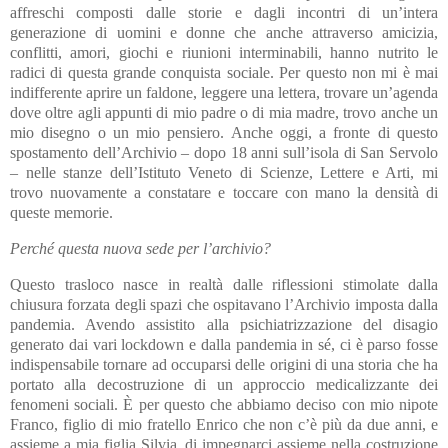
affreschi composti dalle storie e dagli incontri di un’intera
generazione di uomini e donne che anche attraverso amicizia,
conflitti, amori, giochi e riunioni interminabili, hanno nutrito le
radici di questa grande conquista sociale. Per questo non mi è mai
indifferente aprire un faldone, leggere una lettera, trovare un’agenda
dove oltre agli appunti di mio padre o di mia madre, trovo anche un
mio disegno o un mio pensiero. Anche oggi, a fronte di questo
spostamento dell’Archivio – dopo 18 anni sull’isola di San Servolo
– nelle stanze dell’Istituto Veneto di Scienze, Lettere e Arti, mi
trovo nuovamente a constatare e toccare con mano la densità di
queste memorie.
Perché questa nuova sede per l’archivio?
Questo trasloco nasce in realtà dalle riflessioni stimolate dalla
chiusura forzata degli spazi che ospitavano l’Archivio imposta dalla
pandemia. Avendo assistito alla psichiatrizzazione del disagio
generato dai vari lockdown e dalla pandemia in sé, ci è parso fosse
indispensabile tornare ad occuparsi delle origini di una storia che ha
portato alla decostruzione di un approccio medicalizzante dei
fenomeni sociali. È per questo che abbiamo deciso con mio nipote
Franco, figlio di mio fratello Enrico che non c’è più da due anni, e
assieme a mia figlia Silvia, di impegnarci assieme nella costruzione