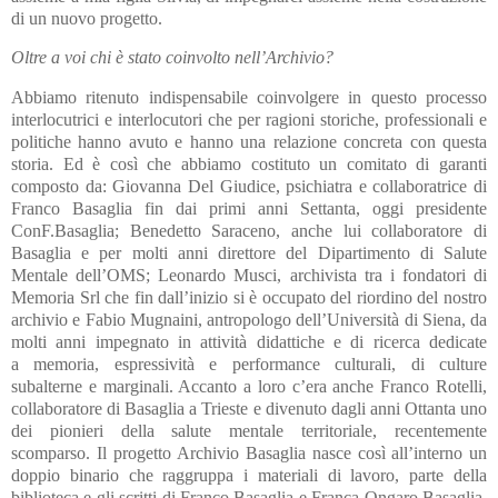
di un nuovo progetto.
Oltre a voi chi è stato coinvolto nell’Archivio?
Abbiamo ritenuto indispensabile coinvolgere in questo processo
interlocutrici e interlocutori che per ragioni storiche, professionali e
politiche hanno avuto e hanno una relazione concreta con questa
storia. Ed è così che abbiamo costituto un comitato di garanti
composto da: Giovanna Del Giudice, psichiatra e collaboratrice di
Franco Basaglia fin dai primi anni Settanta, oggi presidente
ConF.Basaglia; Benedetto Saraceno, anche lui collaboratore di
Basaglia e per molti anni direttore del Dipartimento di Salute
Mentale dell’OMS; Leonardo Musci, archivista tra i fondatori di
Memoria Srl che fin dall’inizio si è occupato del riordino del nostro
archivio e Fabio Mugnaini, antropologo dell’Università di Siena, da
molti anni impegnato in attività didattiche e di ricerca dedicate
a memoria, espressività e performance culturali, di culture
subalterne e marginali. Accanto a loro c’era anche Franco Rotelli,
collaboratore di Basaglia a Trieste e divenuto dagli anni Ottanta uno
dei pionieri della salute mentale territoriale, recentemente
scomparso. Il progetto Archivio Basaglia nasce così all’interno un
doppio binario che raggruppa i materiali di lavoro, parte della
biblioteca e gli scritti di Franco Basaglia e Franca Ongaro Basaglia,