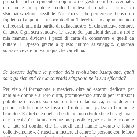
prima fila nel compimento di ognuno dei gesti a cui ho accennato,
era anche in qualche modo l’antitesi di qualsiasi forma di
sistematizzazione possibile. Non faceva che perdere ogni cosa: un
foglietto di appunti, il resoconto di un’intervista, un appuntamento a
cui recarsi, una mia partita di pallacanestro. Si dimenticava sempre,
di tutto. Ogni sera svuotava le tasche dei pantaloni davanti a noi e
mia mamma divideva i pezzi di carta da conservare e quelli da
buttare. E spesso grazie a questo ultimo salvataggio, qualcosa
sopravviveva e finiva in qualche cartellina.
Se dovesse definire la pratica della rivoluzione basagliana, quali
sono gli elementi che la contraddistinguono nella sua efficacia?
Per vizio di formazione e mestiere, oltre ad essermi dedicata per
anni alle donne e ai loro diritti, promuovendo attività per istituzioni
pubbliche e associazioni sui diritti di cittadinanza, risponderei di
primo acchito come se fossi di fronte a una platea di bambini e
bambine. E direi che quella che chiamiamo rivoluzione basagliana –
che in realtà è stata una rivoluzione possibile grazie a tutte le donne
e a tutti gli uomini che in quegli anni hanno lavorato e lottato
collettivamente -, è riuscita a mettere al centro le persone con le loro