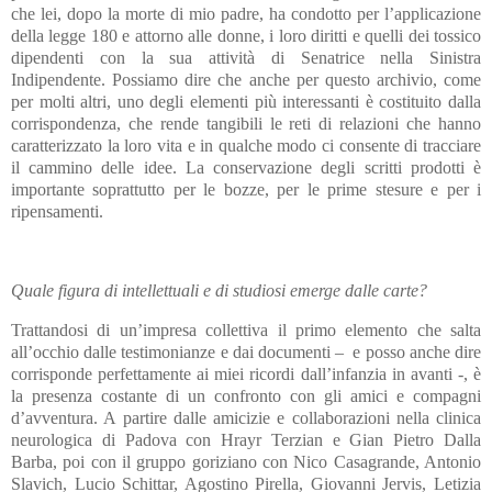
che lei, dopo la morte di mio padre, ha condotto per l’applicazione
della legge 180 e attorno alle donne, i loro diritti e quelli dei tossico
dipendenti con la sua attività di Senatrice nella Sinistra
Indipendente. Possiamo dire che anche per questo archivio, come
per molti altri, uno degli elementi più interessanti è costituito dalla
corrispondenza, che rende tangibili le reti di relazioni che hanno
caratterizzato la loro vita e in qualche modo ci consente di tracciare
il cammino delle idee. La conservazione degli scritti prodotti è
importante soprattutto per le bozze, per le prime stesure e per i
ripensamenti.
Quale figura di intellettuali e di studiosi emerge dalle carte?
Trattandosi di un’impresa collettiva il primo elemento che salta
all’occhio dalle testimonianze e dai documenti – e posso anche dire
corrisponde perfettamente ai miei ricordi dall’infanzia in avanti -, è
la presenza costante di un confronto con gli amici e compagni
d’avventura. A partire dalle amicizie e collaborazioni nella clinica
neurologica di Padova con Hrayr Terzian e Gian Pietro Dalla
Barba, poi con il gruppo goriziano con Nico Casagrande, Antonio
Slavich, Lucio Schittar, Agostino Pirella, Giovanni Jervis, Letizia