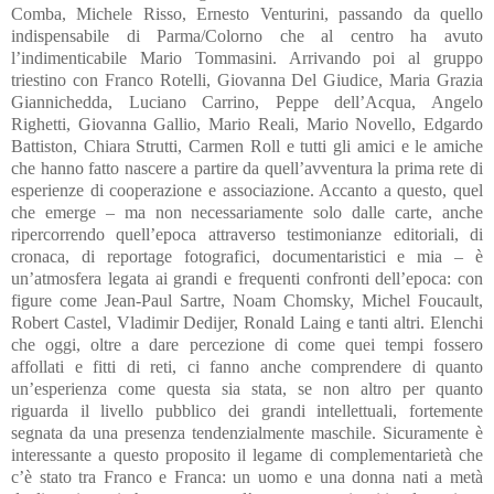
Comba, Michele Risso, Ernesto Venturini, passando da quello
indispensabile di Parma/Colorno che al centro ha avuto
l’indimenticabile Mario Tommasini. Arrivando poi al gruppo
triestino con Franco Rotelli, Giovanna Del Giudice, Maria Grazia
Giannichedda, Luciano Carrino, Peppe dell’Acqua, Angelo
Righetti, Giovanna Gallio, Mario Reali, Mario Novello, Edgardo
Battiston, Chiara Strutti, Carmen Roll e tutti gli amici e le amiche
che hanno fatto nascere a partire da quell’avventura la prima rete di
esperienze di cooperazione e associazione. Accanto a questo, quel
che emerge – ma non necessariamente solo dalle carte, anche
ripercorrendo quell’epoca attraverso testimonianze editoriali, di
cronaca, di reportage fotografici, documentaristici e mia – è
un’atmosfera legata ai grandi e frequenti confronti dell’epoca: con
figure come Jean-Paul Sartre, Noam Chomsky, Michel Foucault,
Robert Castel, Vladimir Dedijer, Ronald Laing e tanti altri. Elenchi
che oggi, oltre a dare percezione di come quei tempi fossero
affollati e fitti di reti, ci fanno anche comprendere di quanto
un’esperienza come questa sia stata, se non altro per quanto
riguarda il livello pubblico dei grandi intellettuali, fortemente
segnata da una presenza tendenzialmente maschile. Sicuramente è
interessante a questo proposito il legame di complementarietà che
c’è stato tra Franco e Franca: un uomo e una donna nati a metà