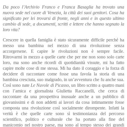
Da poco l’Archivio Franco e Franca Basaglia ha trovato una
nuova sede nel cuore di Venezia, la città dei suoi genitori. Cosa ha
significato per lei trovarsi di fronte, negli anni e in questo ultimo
cambio di sede, a documenti, scritti e lettere che hanno segnato la
loro vita?
Crescere in quella famiglia è stato sicuramente difficile perché ha
messo una bambina nel mezzo di una rivoluzione senza
accorgersene. E capire le rivoluzioni non è sempre facile.
Ritrovarmi in mezzo a quelle carte che per me non sono solo carte
loro, ma sono anche ricordi di quotidianità vissute, mi ha fatto
capire molte cose di me stessa. Mi ha dato il coraggio e la forza di
decidere di raccontare come fosse una favola la storia di una
bambina cresciuta, suo malgrado, in un’avventura che fu anche sua.
Così sono nate
Le Nuvole di Picasso
, un libro scritto a quattro mani
con l’amica e giornalista Giulietta Raccanelli, che cerca di
raccontare da una prospettiva inusuale anche a un pubblico di
giovanissimi e di non addetti ai lavori da cosa intimamente fosse
composta una rivoluzione così socialmente dirompente. Infatti la
verità è che quelle carte sono sì testimonianza del percorso
scientifico, politico e culturale che ha portato alla fine del
manicomio nel nostro paese, ma sono al tempo stesso dei grandi