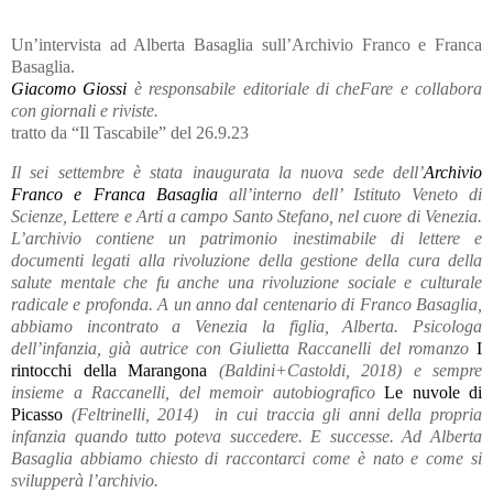
Un’intervista ad Alberta Basaglia sull’Archivio Franco e Franca
Basaglia.
Giacomo Giossi
è responsabile editoriale di cheFare e collabora
con giornali e riviste.
tratto da “Il Tascabile” del 26.9.23
Il sei settembre è stata inaugurata la nuova sede dell’
Archivio
Franco e Franca Basaglia
all’interno dell’ Istituto Veneto di
Scienze, Lettere e Arti a campo Santo Stefano, nel cuore di Venezia.
L’archivio contiene un patrimonio inestimabile di lettere e
documenti legati alla rivoluzione della gestione della cura della
salute mentale che fu anche una rivoluzione sociale e culturale
radicale e profonda. A un anno dal centenario di Franco Basaglia,
abbiamo incontrato a Venezia la figlia, Alberta. Psicologa
dell’infanzia, già autrice con Giulietta Raccanelli del romanzo
I
rintocchi della Marangona
(Baldini+Castoldi, 2018) e sempre
insieme a Raccanelli, del memoir autobiografico
Le nuvole di
Picasso
(Feltrinelli, 2014) in cui traccia gli anni della propria
infanzia quando tutto poteva succedere. E successe. Ad Alberta
Basaglia abbiamo chiesto di raccontarci come è nato e come si
svilupperà l’archivio.