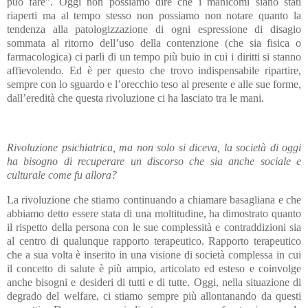
può fare”. Oggi non possiamo dire che i manicomi siano stati
riaperti ma al tempo stesso non possiamo non notare quanto la
tendenza alla patologizzazione di ogni espressione di disagio
sommata al ritorno dell’uso della contenzione (che sia fisica o
farmacologica) ci parli di un tempo più buio in cui i diritti si stanno
affievolendo. Ed è per questo che trovo indispensabile ripartire,
sempre con lo sguardo e l’orecchio teso al presente e alle sue forme,
dall’eredità che questa rivoluzione ci ha lasciato tra le mani.
Rivoluzione psichiatrica, ma non solo si diceva, la società di oggi
ha bisogno di recuperare un discorso che sia anche sociale e
culturale come fu allora?
La rivoluzione che stiamo continuando a chiamare basagliana e che
abbiamo detto essere stata di una moltitudine, ha dimostrato quanto
il rispetto della persona con le sue complessità e contraddizioni sia
al centro di qualunque rapporto terapeutico. Rapporto terapeutico
che a sua volta è inserito in una visione di società complessa in cui
il concetto di salute è più ampio, articolato ed esteso e coinvolge
anche bisogni e desideri di tutti e di tutte. Oggi, nella situazione di
degrado del welfare, ci stiamo sempre più allontanando da questi