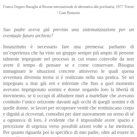
Franca Ongaro Basaglia al Reseau internazionale di alternativa alla psichiatria, 1977 Trieste
/ Gian Butturini
Suo padre aveva già previsto una sistematizzazione per un
eventuale futuro archivio?
Innanzitutto è necessario fare una premessa: parliamo di
un’esperienza che ha visto un gruppo sempre più ampio di persone
talmente impegnate nel processo in cui erano coinvolte da non
avere il tempo di pensare se e come conservare. Bisogna
immaginare le situazioni concrete attraverso le quali questa
avventura divenuta teoria si è realizzata nella sua pratica. Se sei
impegnato a tirar giù reti e inferriate che fino a quel momento
avevano imprigionato uomini e donne negando loro la libertà di
movimento, se ti occupi di abbattere muri a martellate che avevano
costituito l’unico orizzonte davanti agli occhi di quegli uomini e di
quelle donne, se lavori per recuperare vestiti che restituiscano corpo
e dignità ai ricoverati, comodini per dare nuovamente un senso di sé
a ognuno/a di loro, è evidente che è impossibile avere spazio e
percezione di urgenza verso possibili azioni volte a far memoria.
Per quanto riguarda poi lo specifico di mio padre, oltre ad essere in