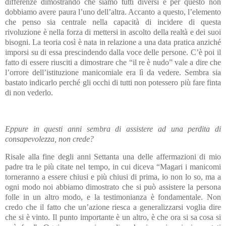
differenze dimostrando che siamo tutti diversi e per questo non
dobbiamo avere paura l’uno dell’altra. Accanto a questo, l’elemento
che penso sia centrale nella capacità di incidere di questa
rivoluzione è nella forza di mettersi in ascolto della realtà e dei suoi
bisogni. La teoria così è nata in relazione a una data pratica anziché
imporsi su di essa prescindendo dalla voce delle persone. C’è poi il
fatto di essere riusciti a dimostrare che “il re è nudo” vale a dire che
l’orrore dell’istituzione manicomiale era lì da vedere. Sembra sia
bastato indicarlo perché gli occhi di tutti non potessero più fare finta
di non vederlo.
Eppure in questi anni sembra di assistere ad una perdita di
consapevolezza, non crede?
Risale alla fine degli anni Settanta una delle affermazioni di mio
padre tra le più citate nel tempo, in cui diceva “Magari i manicomi
torneranno a essere chiusi e più chiusi di prima, io non lo so, ma a
ogni modo noi abbiamo dimostrato che si può assistere la persona
folle in un altro modo, e la testimonianza è fondamentale. Non
credo che il fatto che un’azione riesca a generalizzarsi voglia dire
che si è vinto. Il punto importante è un altro, è che ora si sa cosa si