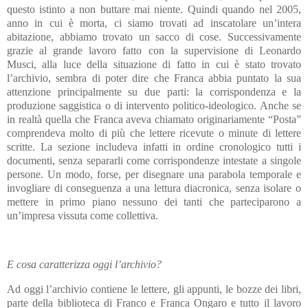
questo istinto a non buttare mai niente. Quindi quando nel 2005,
anno in cui è morta, ci siamo trovati ad inscatolare un’intera
abitazione, abbiamo trovato un sacco di cose. Successivamente
grazie al grande lavoro fatto con la supervisione di Leonardo
Musci, alla luce della situazione di fatto in cui è stato trovato
l’archivio, sembra di poter dire che Franca abbia puntato la sua
attenzione principalmente su due parti: la corrispondenza e la
produzione saggistica o di intervento politico-ideologico. Anche se
in realtà quella che Franca aveva chiamato originariamente “Posta”
comprendeva molto di più che lettere ricevute o minute di lettere
scritte. La sezione includeva infatti in ordine cronologico tutti i
documenti, senza separarli come corrispondenze intestate a singole
persone. Un modo, forse, per disegnare una parabola temporale e
invogliare di conseguenza a una lettura diacronica, senza isolare o
mettere in primo piano nessuno dei tanti che parteciparono a
un’impresa vissuta come collettiva.
E cosa caratterizza oggi l’archivio?
Ad oggi l’archivio contiene le lettere, gli appunti, le bozze dei libri,
parte della biblioteca di Franco e Franca Ongaro e tutto il lavoro