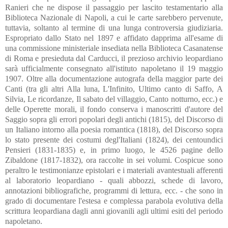
Ranieri che ne dispose il passaggio per lascito testamentario alla
Biblioteca Nazionale di Napoli, a cui le carte sarebbero pervenute,
tuttavia, soltanto al termine di una lunga controversia giudiziaria.
Espropriato dallo Stato nel 1897 e affidato dapprima all'esame di
una commissione ministeriale insediata nella Biblioteca Casanatense
di Roma e presieduta dal Carducci, il prezioso archivio leopardiano
sarà ufficialmente consegnato all'istituto napoletano il 19 maggio
1907. Oltre alla documentazione autografa della maggior parte dei
Canti (tra gli altri Alla luna, L'Infinito, Ultimo canto di Saffo, A
Silvia, Le ricordanze, Il sabato del villaggio, Canto notturno, ecc.) e
delle Operette morali, il fondo conserva i manoscritti d'autore del
Saggio sopra gli errori popolari degli antichi (1815), del Discorso di
un Italiano intorno alla poesia romantica (1818), del Discorso sopra
lo stato presente dei costumi degl'Italiani (1824), dei centoundici
Pensieri (1831-1835) e, in primo luogo, le 4526 pagine dello
Zibaldone (1817-1832), ora raccolte in sei volumi. Cospicue sono
peraltro le testimonianze epistolari e i materiali avantestuali afferenti
al laboratorio leopardiano - quali abbozzi, schede di lavoro,
annotazioni bibliografiche, programmi di lettura, ecc. - che sono in
grado di documentare l'estesa e complessa parabola evolutiva della
scrittura leopardiana dagli anni giovanili agli ultimi esiti del periodo
napoletano.