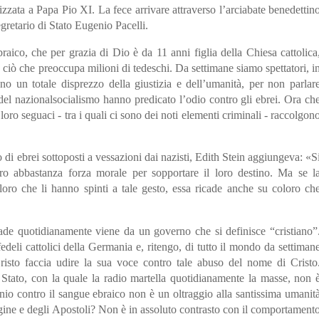
rizzata a Papa Pio XI. La fece arrivare attraverso l’arciabate benedettin
retario di Stato Eugenio Pacelli.
aico, che per grazia di Dio è da 11 anni figlia della Chiesa cattolica
à ciò che preoccupa milioni di tedeschi. Da settimane siamo spettatori, i
 un totale disprezzo della giustizia e dell’umanità, per non parlar
del nazionalsocialismo hanno predicato l’odio contro gli ebrei. Ora ch
oro seguaci - tra i quali ci sono dei noti elementi criminali - raccolgon
o di ebrei sottoposti a vessazioni dai nazisti, Edith Stein aggiungeva: «S
ero abbastanza forza morale per sopportare il loro destino. Ma se l
oloro che li hanno spinti a tale gesto, essa ricade anche su coloro ch
ade quotidianamente viene da un governo che si definisce “cristiano”
edeli cattolici della Germania e, ritengo, di tutto il mondo da settiman
isto faccia udire la sua voce contro tale abuso del nome di Cristo
o Stato, con la quale la radio martella quotidianamente la masse, non 
nio contro il sangue ebraico non è un oltraggio alla santissima umanit
rgine e degli Apostoli? Non è in assoluto contrasto con il comportament