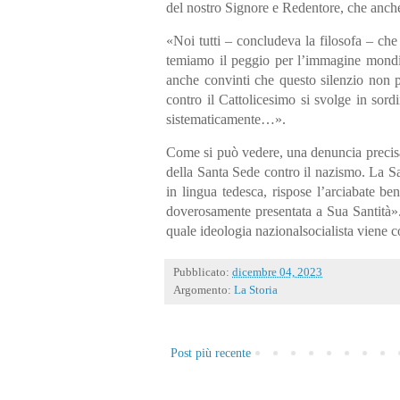
del nostro Signore e Redentore, che anche
«Noi tutti – concludeva la filosofa – che
temiamo il peggio per l’immagine mondial
anche convinti che questo silenzio non p
contro il Cattolicesimo si svolge in so
sistematicamente…».
Come si può vedere, una denuncia precisa
della Santa Sede contro il nazismo. La San
in lingua tedesca, rispose l’arciabate be
doverosamente presentata a Sua Santità»
quale ideologia nazionalsocialista viene 
Pubblicato:
dicembre 04, 2023
Argomento:
La Storia
Post più recente