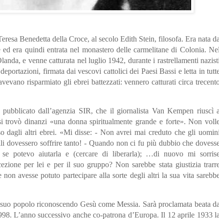
eresa Benedetta della Croce, al secolo Edith Stein, filosofa. Era nata d
re ed era quindi entrata nel monastero delle carmelitane di Colonia. Ne
anda, e venne catturata nel luglio 1942, durante i rastrellamenti nazist
deportazioni, firmata dai vescovi cattolici dei Paesi Bassi e letta in tutt
vevano risparmiato gli ebrei battezzati: vennero catturati circa trecent
 pubblicato dall’agenzia SIR, che il giornalista Van Kempen riuscì 
si trovò dinanzi «una donna spiritualmente grande e forte». Non voll
so dagli altri ebrei. «Mi disse: - Non avrei mai creduto che gli uomin
lli dovessero soffrire tanto! - Quando non ci fu più dubbio che dovess
i se potevo aiutarla e (cercare di liberarla); …di nuovo mi sorris
zione per lei e per il suo gruppo? Non sarebbe stata giustizia trarr
 non avesse potuto partecipare alla sorte degli altri la sua vita sarebb
 il suo popolo riconoscendo Gesù come Messia. Sarà proclamata beata d
998. L’anno successivo anche co-patrona d’Europa. Il 12 aprile 1933 l