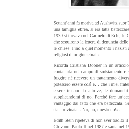
Settant’anni fa moriva ad Aushwitz suor T
una famiglia ebrea, si era fatta battezza
1939 si trovava nel Carmelo di Echt, in Ol
che seguirono la lettera di denuncia delle 
le chiese. Fino a quel momento i nazisti a
religiosi di origine ebraica.
Ricorda Cristiana Dobner in un articolo
contattarla nel campo di smistamento e 
fuggire né ricevere un trattamento diver
potessero essere così e… che i miei frate
essere trasportata altrove, le domanda
supplicandomi di no. Perché fare un’ecce
vantaggio dal fatto che era battezzata! Se
stata rovinata: - No, no, questo no!».
Edith Stein ripeteva di non aver tradito
Giovanni Paolo II nel 1987 e santa nel 1