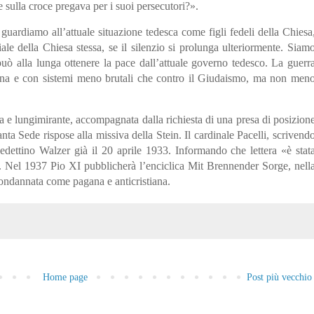
 sulla croce pregava per i suoi persecutori?».
 guardiamo all’attuale situazione tedesca come figli fedeli della Chiesa
e della Chiesa stessa, se il silenzio si prolunga ulteriormente. Siam
uò alla lunga ottenere la pace dall’attuale governo tedesco. La guerr
rdina e con sistemi meno brutali che contro il Giudaismo, ma non men
 e lungimirante, accompagnata dalla richiesta di una presa di posizion
ta Sede rispose alla missiva della Stein. Il cardinale Pacelli, scrivend
nedettino Walzer già il 20 aprile 1933. Informando che lettera «è stat
. Nel 1937 Pio XI pubblicherà l’enciclica Mit Brennender Sorge, nell
condannata come pagana e anticristiana.
Home page
Post più vecchio