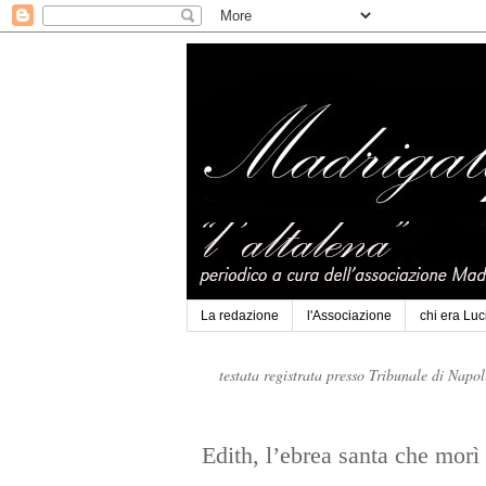
La redazione
l'Associazione
chi era Lu
testata registrata presso Tribunale di Napo
Edith, l’ebrea santa che morì 