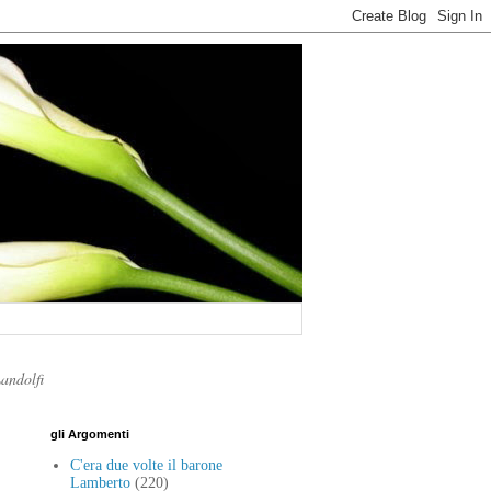
Landolfi
gli Argomenti
C'era due volte il barone
Lamberto
(220)