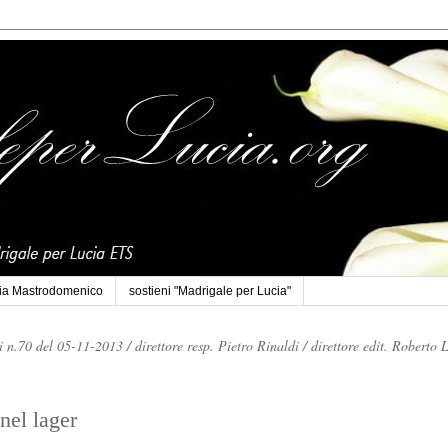
cia Mastrodomenico
sostieni "Madrigale per Lucia"
li n.70 del 05-11-2013 /
direttore resp. Pietro Rinaldi /
direttore edit. Roberto 
nel lager