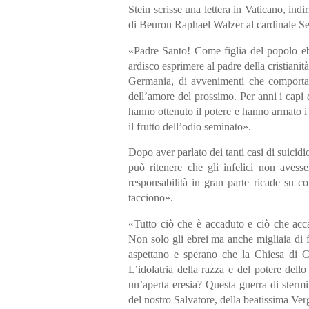
Stein scrisse una lettera in Vaticano, indi
di Beuron Raphael Walzer al cardinale Seg
«Padre Santo! Come figlia del popolo ebr
ardisco esprimere al padre della cristianit
Germania, di avvenimenti che comportano
dell’amore del prossimo. Per anni i capi 
hanno ottenuto il potere e hanno armato i l
il frutto dell’odio seminato».
Dopo aver parlato dei tanti casi di suicidi
può ritenere che gli infelici non avess
responsabilità in gran parte ricade su c
tacciono».
«Tutto ciò che è accaduto e ciò che acc
Non solo gli ebrei ma anche migliaia di f
aspettano e sperano che la Chiesa di Cr
L’idolatria della razza e del potere dell
un’aperta eresia? Questa guerra di stermi
del nostro Salvatore, della beatissima Ve