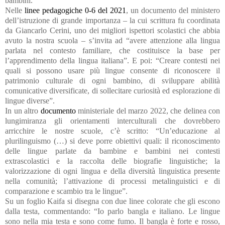
bambini.
Nelle
linee pedagogiche 0-6 del 2021
, un documento del ministero
dell’istruzione di grande importanza – la cui scrittura fu coordinata
da Giancarlo Cerini, uno dei migliori ispettori scolastici che abbia
avuto la nostra scuola – s’invita ad “avere attenzione alla lingua
parlata nel contesto familiare, che costituisce la base per
l’apprendimento della lingua italiana”. E poi: “Creare contesti nei
quali si possono usare più lingue consente di riconoscere il
patrimonio culturale di ogni bambino, di sviluppare abilità
comunicative diversificate, di sollecitare curiosità ed esplorazione di
lingue diverse”.
In un altro
documento
ministeriale del marzo 2022, che delinea con
lungimiranza gli orientamenti interculturali che dovrebbero
arricchire le nostre scuole, c’è scritto: “Un’educazione al
plurilinguismo (…) si deve porre obiettivi quali: il riconoscimento
delle lingue parlate da bambine e bambini nei contesti
extrascolastici e la raccolta delle biografie linguistiche; la
valorizzazione di ogni lingua e della diversità linguistica presente
nella comunità; l’attivazione di processi metalinguistici e di
comparazione e scambio tra le lingue”.
Su un foglio Kaifa si disegna con due linee colorate che gli escono
dalla testa, commentando: “Io parlo bangla e italiano. Le lingue
sono nella mia testa e sono come fumo. Il bangla è forte e rosso,