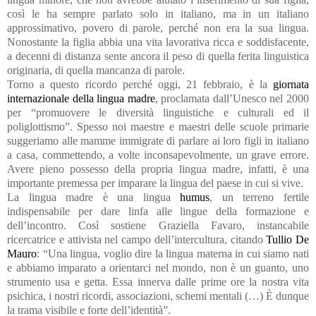
così le ha sempre parlato solo in italiano, ma in un italiano
approssimativo, povero di parole, perché non era la sua lingua.
Nonostante la figlia abbia una vita lavorativa ricca e soddisfacente,
a decenni di distanza sente ancora il peso di quella ferita linguistica
originaria, di quella mancanza di parole.
Torno a questo ricordo perché oggi, 21 febbraio, è la
giornata
internazionale della lingua madre
, proclamata dall’Unesco nel 2000
per “promuovere le diversità linguistiche e culturali ed il
poliglottismo”. Spesso noi maestre e maestri delle scuole primarie
suggeriamo alle mamme immigrate di parlare ai loro figli in italiano
a casa, commettendo, a volte inconsapevolmente, un grave errore.
Avere pieno possesso della propria lingua madre, infatti, è una
importante premessa per imparare la lingua del paese in cui si vive.
La lingua madre è una lingua
humus
, un terreno fertile
indispensabile per dare linfa alle lingue della formazione e
dell’incontro. Così sostiene Graziella Favaro, instancabile
ricercatrice e attivista nel campo dell’intercultura, citando
Tullio De
Mauro
: “Una lingua, voglio dire la lingua materna in cui siamo nati
e abbiamo imparato a orientarci nel mondo, non è un guanto, uno
strumento usa e getta. Essa innerva dalle prime ore la nostra vita
psichica, i nostri ricordi, associazioni, schemi mentali (…) È dunque
la trama visibile e forte dell’identità”.