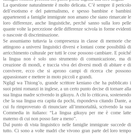
La questione naturalmente è molto delicata. C’è sempre il pericolo
dell’esotismo e del paternalismo, e spesso bambine e bambini
appartenenti a famiglie immigrate non amano che siano rimarcate le
loro differenze, anche linguistiche, perché sanno sulla loro pelle
quante volte la percezione delle differenze scivola in forme evidenti
o nascoste di discriminazione.
Se assumiamo tuttavia la compresenza in classe di memorie che
attingono a universi linguistici diversi e lontani come possibilità di
arricchimento culturale per tutti le cose possono cambiare. E poiché
la lingua non è solo uno strumento di comunicazione, ma di
creazione di mondi, e traccia viva dei diversi modi di abitare e di
convivere, ecco che si aprono campi di ricerca che possono
appassionare e mettere in moto piccoli e grandi.
Ngũgĩ wa Thiong’o, grande scrittore keniano che ha pubblicato i
suoi primi romanzi in inglese, a un certo punto decise di tornare alla
sua lingua madre scrivendo in gikuyu. A chi lo criticava, sostenendo
che la sua lingua era capita da pochi, rispondeva citando Dante, a
cui fu rimproverato di rinunciare all’immortalità, scrivendo la sua
Commedia in italiano: “La lingua gikuyu per me è come latte
materno di cui non posso fare a meno”.
Dal punto di vista linguistico nelle famiglie immigrate succede di
tutto. Ci sono a volte madri che vivono gran parte del loro tempo