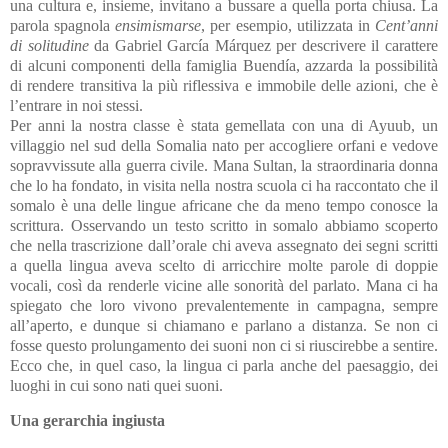
una cultura e, insieme, invitano a bussare a quella porta chiusa. La
parola spagnola
ensimismarse
, per esempio, utilizzata in
Cent’anni
di solitudine
da Gabriel García Márquez per descrivere il carattere
di alcuni componenti della famiglia Buendía, azzarda la possibilità
di rendere transitiva la più riflessiva e immobile delle azioni, che è
l’entrare in noi stessi.
Per anni la nostra classe è stata gemellata con una di Ayuub, un
villaggio nel sud della Somalia nato per accogliere orfani e vedove
sopravvissute alla guerra civile. Mana Sultan, la straordinaria donna
che lo ha fondato, in visita nella nostra scuola ci ha raccontato che il
somalo è una delle lingue africane che da meno tempo conosce la
scrittura. Osservando un testo scritto in somalo abbiamo scoperto
che nella trascrizione dall’orale chi aveva assegnato dei segni scritti
a quella lingua aveva scelto di arricchire molte parole di doppie
vocali, così da renderle vicine alle sonorità del parlato. Mana ci ha
spiegato che loro vivono prevalentemente in campagna, sempre
all’aperto, e dunque si chiamano e parlano a distanza. Se non ci
fosse questo prolungamento dei suoni non ci si riuscirebbe a sentire.
Ecco che, in quel caso, la lingua ci parla anche del paesaggio, dei
luoghi in cui sono nati quei suoni.
Una gerarchia ingiusta