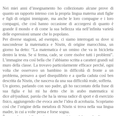
Nei miei anni d’insegnamento ho collezionato alcune prove di
quanto un rapporto intenso con la propria lingua materna aiuti figlie
e figli di origini immigrate, ma anche le loro compagne e i loro
compagni, che così hanno occasione di accorgersi di quanto è
grande il mondo e di come la sua bellezza stia nell’infinita varietà
delle espressioni umane che lo popolano.
Per diverse stagioni, ad esempio, ci siamo interrogati su dove si
nascondesse la matematica e Nisrin, di origine marocchina, un
giorno ha detto: “La matematica è un omino che va in bicicletta
dentro la testa. Se si ferma, cade, se corre risolve tutti i problemi”.
L’immagine era così bella che l’abbiamo scritta a caratteri grandi sul
muro della classe. La trovavo particolarmente efficace perché, ogni
volta che osservavo un bambino in difficoltà di fronte a un
problema, pensavo a quel disequilibrio e a quella caduta così ben
descritta da Nisrin, che nasceva da una sua difficoltà reale, sofferta.
Un giorno, parlando con suo padre, gli ho raccontato della frase di
sua figlia e lui mi ha detto che in arabo matematica si
dice
alriyadiaat
, parola che ha la stessa radice di sport e di esercizio
fisico, aggiungendo che evoca anche l’idea di acrobazia. Scopriamo
così che l’origine della metafora di Nisrin si trova nella sua lingua
madre, in cui a volte pensa e forse sogna.