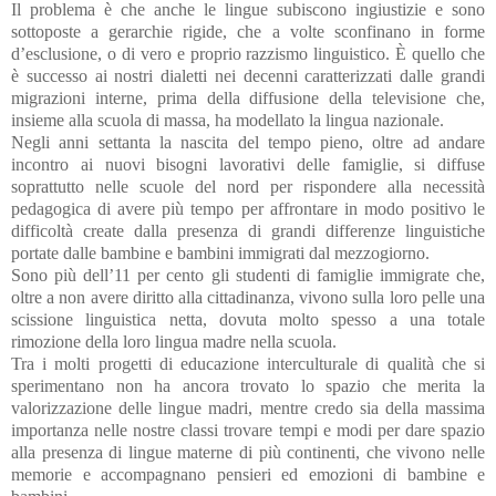
Il problema è che anche le lingue subiscono ingiustizie e sono
sottoposte a gerarchie rigide, che a volte sconfinano in forme
d’esclusione, o di vero e proprio razzismo linguistico. È quello che
è successo ai nostri dialetti nei decenni caratterizzati dalle grandi
migrazioni interne, prima della diffusione della televisione che,
insieme alla scuola di massa, ha modellato la lingua nazionale.
Negli anni settanta la nascita del tempo pieno, oltre ad andare
incontro ai nuovi bisogni lavorativi delle famiglie, si diffuse
soprattutto nelle scuole del nord per rispondere alla necessità
pedagogica di avere più tempo per affrontare in modo positivo le
difficoltà create dalla presenza di grandi differenze linguistiche
portate dalle bambine e bambini immigrati dal mezzogiorno.
Sono più dell’11 per cento gli studenti di famiglie immigrate che,
oltre a non avere diritto alla cittadinanza, vivono sulla loro pelle una
scissione linguistica netta, dovuta molto spesso a una totale
rimozione della loro lingua madre nella scuola.
Tra i molti progetti di educazione interculturale di qualità che si
sperimentano non ha ancora trovato lo spazio che merita la
valorizzazione delle lingue madri, mentre credo sia della massima
importanza nelle nostre classi trovare tempi e modi per dare spazio
alla presenza di lingue materne di più continenti, che vivono nelle
memorie e accompagnano pensieri ed emozioni di bambine e