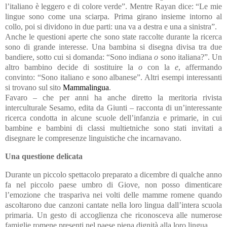
l’italiano è leggero e di colore verde”. Mentre Rayan dice: “Le mie
lingue sono come una sciarpa. Prima girano insieme intorno al
collo, poi si dividono in due parti: una va a destra e una a sinistra”.
Anche le questioni aperte che sono state raccolte durante la ricerca
sono di grande interesse. Una bambina si disegna divisa tra due
bandiere, sotto cui si domanda: “Sono indiana
o
sono italiana?”. Un
altro bambino decide di sostituire la
o
con la
e
, affermando
convinto: “Sono italiano e sono albanese”. Altri esempi interessanti
si trovano sul sito
Mammalingua
.
Favaro – che per anni ha anche diretto la meritoria rivista
interculturale Sesamo, edita da Giunti – racconta di un’interessante
ricerca condotta in alcune scuole dell’infanzia e primarie, in cui
bambine e bambini di classi multietniche sono stati invitati a
disegnare le compresenze linguistiche che incarnavano.
Una questione delicata
Durante un piccolo spettacolo preparato a dicembre di qualche anno
fa nel piccolo paese umbro di Giove, non posso dimenticare
l’emozione che traspariva nei volti delle mamme romene quando
ascoltarono due canzoni cantate nella loro lingua dall’intera scuola
primaria. Un gesto di accoglienza che riconosceva alle numerose
famiglie romene presenti nel paese piena dignità alla loro lingua.