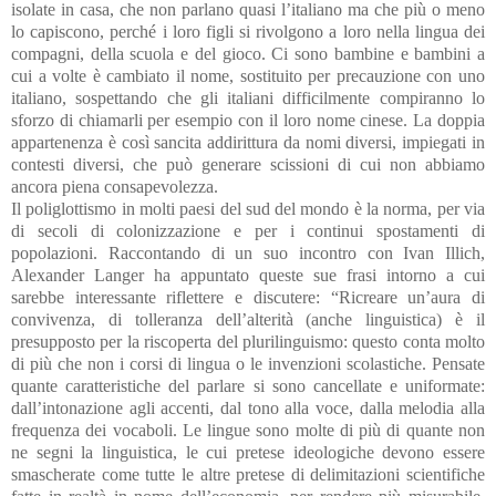
isolate in casa, che non parlano quasi l’italiano ma che più o meno
lo capiscono, perché i loro figli si rivolgono a loro nella lingua dei
compagni, della scuola e del gioco. Ci sono bambine e bambini a
cui a volte è cambiato il nome, sostituito per precauzione con uno
italiano, sospettando che gli italiani difficilmente compiranno lo
sforzo di chiamarli per esempio con il loro nome cinese. La doppia
appartenenza è così sancita addirittura da nomi diversi, impiegati in
contesti diversi, che può generare scissioni di cui non abbiamo
ancora piena consapevolezza.
Il poliglottismo in molti paesi del sud del mondo è la norma, per via
di secoli di colonizzazione e per i continui spostamenti di
popolazioni. Raccontando di un suo incontro con Ivan Illich,
Alexander Langer ha appuntato queste sue frasi intorno a cui
sarebbe interessante riflettere e discutere: “Ricreare un’aura di
convivenza, di tolleranza dell’alterità (anche linguistica) è il
presupposto per la riscoperta del plurilinguismo: questo conta molto
di più che non i corsi di lingua o le invenzioni scolastiche. Pensate
quante caratteristiche del parlare si sono cancellate e uniformate:
dall’intonazione agli accenti, dal tono alla voce, dalla melodia alla
frequenza dei vocaboli. Le lingue sono molte di più di quante non
ne segni la linguistica, le cui pretese ideologiche devono essere
smascherate come tutte le altre pretese di delimitazioni scientifiche