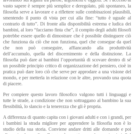
vasto sapere è sempre più semplice e deregolato, più spontaneo, la
filosofia serve a lavorare e a riflettere sulle combinazioni plausibili,
smentendo il punto di vista per cui alla fine: “tutto è uguale al
contrario di tutto”. Di fronte alla disponibilità estrema e ludica dei
bambini, al loro “facciamo finta che”, il compito degli adulti filosofi
potrebbe essere quello di dimostrare che è possibile distinguere ciò
che funziona da ciò che non funziona, quel che consegue da quel
che non può conseguire, affiancando alla produttività
dell’accumulo, quella del discernimento e della distinzione. La
filosofia può dare ai bambini l’opportunità di scovare dentro di sé
un possibile principio critico di organizzazione del pensiero, cioè in
pratica può dare loro ciò che serve per approdare a una visione del
mondo, e per metterla in relazione con le altre, provando una quota
di piacere.
Per compiere questo lavoro filosofico valgono tutti i linguaggi e
tutte le strade, a condizione che non sottraggano al bambino la sua
flessibilità, lo slancio e la tenerezza che gli è propria.
A differenza di quanto capita con i giovani adulti e con i grandi, per
i bambini la strada migliore per apprendere la filosofia non è lo
studio della sua storia. Conviene andare dritti alle domande e poi