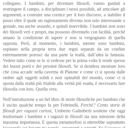
collegano. I bambini, per diventare filosofi, vanno guidati a
restringere il campo, a disciplinare i nessi possibili, ad articolare gli
argomenti, a costruire una cornice per il loro discorso, a stabilire il
passo oltre il quale un ragionamento diventa non solo interessante o
geniale, ma anche assurdo, e quindi inservibile. I bambini non sono
dei filosofi veri e propri, ma possono diventarlo con facilità, perché
amano la condizione di sapere e non si vergognano di quella
opposta. Però, al momento, i bambini, mentre sono bambini,
ospitano nella propria terra due regni separati da un confine
estremamente poroso: da una parte la realtà, dall’altra la fantasia.
Vedere tutto come se lo si vedesse per la prima volta li rende spesso
dei buoni poeti e dei pessimi filosofi. Se si desidera mostrare loro
che cosa accade nella caverna di Platone e come ci si sposta dalle
ombre agli oggetti solidi e non opinabili del mondo, come ci si
sposta dalla realtà più friabile alla verità più esatta, è necessario fare
filosofia con loro. Quella vera.
Nell’introduzione a un bel libro di storie filosofiche per bambini che
è uscito qualche tempo fa per Feltrinelli,
Perché? Cento storie di
filosofi per ragazzi curiosi
, Umberto Galimberti sostiene che oggi
trasformare i bambini e i ragazzi in filosofi sia una missione della
massima importanza. E questa metamorfosi si otterrebbe soprattutto
lavorando sui legami tra parole, argomenti e oggetti. Se l’accesso al