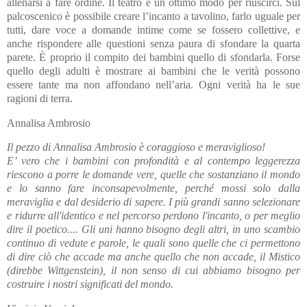
allenarsi a fare ordine. Il teatro è un ottimo modo per riuscirci. Sul
palcoscenico è possibile creare l’incanto a tavolino, farlo uguale per
tutti, dare voce a domande intime come se fossero collettive, e
anche rispondere alle questioni senza paura di sfondare la quarta
parete. È proprio il compito dei bambini quello di sfondarla. Forse
quello degli adulti è mostrare ai bambini che le verità possono
essere tante ma non affondano nell’aria. Ogni verità ha le sue
ragioni di terra.
Annalisa Ambrosio
Il pezzo di Annalisa Ambrosio è coraggioso e meraviglioso!
E’ vero che i bambini con profondità e al contempo leggerezza
riescono a porre le domande vere, quelle che sostanziano il mondo
e lo sanno fare inconsapevolmente, perché mossi solo dalla
meraviglia e dal desiderio di sapere. I più grandi sanno selezionare
e ridurre all'identico e nel percorso perdono l'incanto, o per meglio
dire il poetico.... Gli uni hanno bisogno degli altri, in uno scambio
continuo di vedute e parole, le quali sono quelle che ci permettono
di dire ciò che accade ma anche quello che non accade, il Mistico
(direbbe Wittgenstein), il non senso di cui abbiamo bisogno per
costruire i nostri significati del mondo.