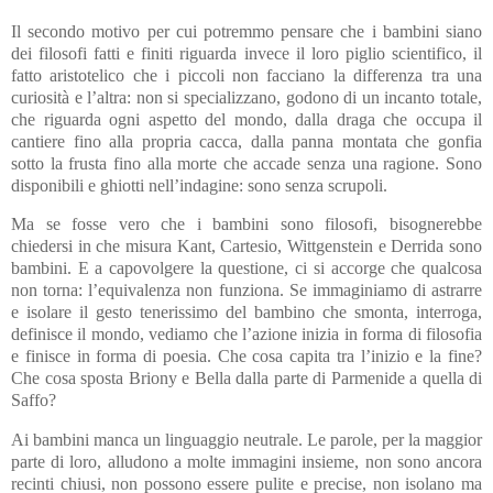
Il secondo motivo per cui potremmo pensare che i bambini siano
dei filosofi fatti e finiti riguarda invece il loro piglio scientifico, il
fatto aristotelico che i piccoli non facciano la differenza tra una
curiosità e l’altra: non si specializzano, godono di un incanto totale,
che riguarda ogni aspetto del mondo, dalla draga che occupa il
cantiere fino alla propria cacca, dalla panna montata che gonfia
sotto la frusta fino alla morte che accade senza una ragione. Sono
disponibili e ghiotti nell’indagine: sono senza scrupoli.
Ma se fosse vero che i bambini sono filosofi, bisognerebbe
chiedersi in che misura Kant, Cartesio, Wittgenstein e Derrida sono
bambini. E a capovolgere la questione, ci si accorge che qualcosa
non torna: l’equivalenza non funziona. Se immaginiamo di astrarre
e isolare il gesto tenerissimo del bambino che smonta, interroga,
definisce il mondo, vediamo che l’azione inizia in forma di filosofia
e finisce in forma di poesia. Che cosa capita tra l’inizio e la fine?
Che cosa sposta Briony e Bella dalla parte di Parmenide a quella di
Saffo?
Ai bambini manca un linguaggio neutrale. Le parole, per la maggior
parte di loro, alludono a molte immagini insieme, non sono ancora
recinti chiusi, non possono essere pulite e precise, non isolano ma