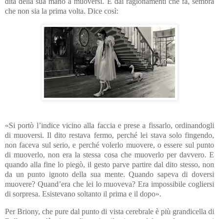
dita della sua mano a muoversi. E dai ragionamenti che fa, sembra
che non sia la prima volta. Dice così:
«Si portò l’indice vicino alla faccia e prese a fissarlo, ordinandogli
di muoversi. Il dito restava fermo, perché lei stava solo fingendo,
non faceva sul serio, e perché volerlo muovere, o essere sul punto
di muoverlo, non era la stessa cosa che muoverlo per davvero. E
quando alla fine lo piegò, il gesto parve partire dal dito stesso, non
da un punto ignoto della sua mente. Quando sapeva di doversi
muovere? Quand’era che lei lo muoveva? Era impossibile cogliersi
di sorpresa. Esistevano soltanto il prima e il dopo».
Per Briony, che pure dal punto di vista cerebrale è più grandicella di