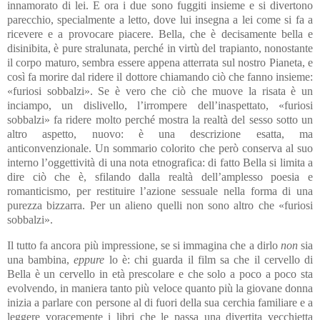
innamorato di lei. E ora i due sono fuggiti insieme e si divertono
parecchio, specialmente a letto, dove lui insegna a lei come si fa a
ricevere e a provocare piacere. Bella, che è decisamente bella e
disinibita, è pure stralunata, perché in virtù del trapianto, nonostante
il corpo maturo, sembra essere appena atterrata sul nostro Pianeta, e
così fa morire dal ridere il dottore chiamando ciò che fanno insieme:
«furiosi sobbalzi». Se è vero che ciò che muove la risata è un
inciampo, un dislivello, l’irrompere dell’inaspettato, «furiosi
sobbalzi» fa ridere molto perché mostra la realtà del sesso sotto un
altro aspetto, nuovo: è una descrizione esatta, ma
anticonvenzionale. Un sommario colorito che però conserva al suo
interno l’oggettività di una nota etnografica: di fatto Bella si limita a
dire ciò che è, sfilando dalla realtà dell’amplesso poesia e
romanticismo, per restituire l’azione sessuale nella forma di una
purezza bizzarra. Per un alieno quelli non sono altro che «furiosi
sobbalzi».
Il tutto fa ancora più impressione, se si immagina che a dirlo
non
sia
una bambina,
eppure
lo è: chi guarda il film sa che il cervello di
Bella è un cervello in età prescolare e che solo a poco a poco sta
evolvendo, in maniera tanto più veloce quanto più la giovane donna
inizia a parlare con persone al di fuori della sua cerchia familiare e a
leggere voracemente i libri che le passa una divertita vecchietta