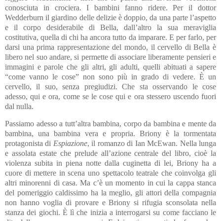
conosciuta in crociera. I bambini fanno ridere. Per il dottor
Wedderburn il giardino delle delizie è doppio, da una parte l’aspetto
e il corpo desiderabile di Bella, dall’altro la sua meraviglia
costitutiva, quella di chi ha ancora tutto da imparare. E per farlo, per
darsi una prima rappresentazione del mondo, il cervello di Bella è
libero nel suo andare, si permette di associare liberamente pensieri e
immagini e parole che gli altri, gli adulti, quelli abituati a sapere
“come vanno le cose” non sono più in grado di vedere. È un
cervello, il suo, senza pregiudizi. Che sta osservando le cose
adesso, qui e ora, come se le cose qui e ora stessero uscendo fuori
dal nulla.
Passiamo adesso a tutt’altra bambina, corpo da bambina e mente da
bambina, una bambina vera e propria. Briony è la tormentata
protagonista di
Espiazione
, il romanzo di Ian McEwan. Nella lunga
e assolata estate che prelude all’azione centrale del libro, cioè la
violenza subita in piena notte dalla cuginetta di lei, Briony ha a
cuore di mettere in scena uno spettacolo teatrale che coinvolga gli
altri minorenni di casa. Ma c’è un momento in cui la cappa stanca
del pomeriggio caldissimo ha la meglio, gli attori della compagnia
non hanno voglia di provare e Briony si rifugia sconsolata nella
stanza dei giochi. È lì che inizia a interrogarsi su come facciano le