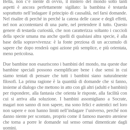
Bella, non c’è niente di ovvio, il mistero del mondo sotto tanti
aspetti è ancora perfettamente sigillato: la bambina è testarda
soprattutto nell’indagare il principio di causalità, nel farsi domande.
Nel risalire di perché in perché la catena delle cause e degli effetti,
nel non accontentarsi di una parte, nel pretendere il tutto. Questo
genere di testarda curiosità, che non caratterizza soltanto i cuccioli
della specie umana ma anche quelli di qualsiasi altra specie, è alla
base della sopravvivenza: è la fonte preziosa di un accumulo di
sapere che dopo renderà ogni azione più semplice, e più orientata,
meno pericolosa.
Due bambine non esauriscono i bambini del mondo, ma queste due
bambine speciali possono esemplificare bene i due sensi in cui
siamo tentati di pensare che tutti i bambini siano naturalmente
filosofi. La prima ragione è la quantità di domande che si fanno,
insieme al dialogo che mettono in atto con gli altri (adulti e bambini)
per rispondere, alla fantasia che orienta le risposte, alla facilità con
cui si arriva alla soluzione. I bambini assomigliano a Socrate,
magari non sanno di non sapere, ma sono felici e autentici nel loro
non sapere e non hanno limiti nell’indagare l’universo, perché non
danno niente per scontato, proprio come il famoso maestro ateniese
che torna a porre le domande sul senso ormai dimenticate dagli
uomini.