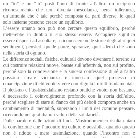
un “io” e un “tu” posti l’uno di fronte all’altro: un reciproco
riconoscimento che non diventa mescolanza, bensì tolleranza,
un’armonia che è tale perché composta da parti diverse, le quali
solo insieme possono creare un equilibrio.
L’essere umano non può non cercare questo equilibrio, perché
metterebbe in dubbio il suo stesso essere. Accogliere significa
essere disposti ad ascoltare, a riconoscere nelle storie degli altri quei
sentimenti, pensieri, quelle paure, speranze, quei silenzi che sono
nella storia di ognuno.
Le differenze sociali, fisiche, culturali devono diventare il terreno su
cui costruire relazioni nuove, basate sull’affettività, non sul profitto,
perché solo la condivisione e la sincera confessione di sé all’altro
possono creare vicinanza e innescare quel processo di
emancipazione di chi vuole vivere con dignità i diritti fondamentali.
Il pietismo e l’assistenzialismo restano pratiche vuote, non bastano,
è necessario il coinvolgimento profondo con la storia dell’altro,
perché scegliere di stare al fianco dei più deboli comporta anche un
cambiamento di mentalità, superando i limiti del comune pensare,
ricercando nel quotidiano i valori della solidarietà.
Dalle parole e dalle azioni di Lucia Mastrodomenico risulta chiara
la convinzione che l’incontro tra culture è possibile, quando questo
non è ridotto a mera assimilazione, quando l’incontro non è