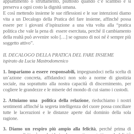
appiattimento o sfruttamento, piuttosto quando c’è scambio e si
preserva a ogni costo la dignità umana.
E così mettendo insieme le sue riflessioni e le sue intenzioni diamo
vita a un Decalogo della Pratica del fare insieme, affinché possa
essere per i giovani d’ispirazione a una vita volta alla “pratica
politica che vale la pena di
essere esercitata, perché il cambiamento
della realtà può avvenire solo […] se ognuno di noi né è sempre più
soggetto attivo”.
IL DECALOGO DELLA PRATICA DEL FARE INSIEME
ispirato da Lucia Mastrodomenico
1. Impariamo a essere responsabili,
impegnandoci nella scelta di
un’azione concreta, affidandoci non solo a norme di giustizia
sociale, ma soprattutto alla nostra capacità di discernimento, per
cogliere le grandezze e le miserie del mondo di cui siamo i custodi.
2. Attuiamo una
politica della relazione
, rieduchiamo i nostri
sentimenti affinché la segreta intelligenza del cuore possa conciliare
tutte le lacerazioni e le distanze aperte dal dominio della sola
ragione.
3. Diamo un respiro più ampio alla felicità
, perché prima di