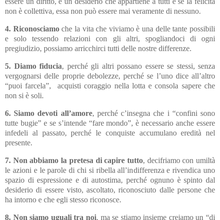
essere un diritto, è un desiderio che appartiene a tutti e se la felicità
non è collettiva, essa non può essere mai veramente di nessuno.
4. Riconosciamo
che la vita che viviamo è una delle tante possibili
e solo tessendo relazioni con gli altri, spogliandoci di ogni
pregiudizio, possiamo arricchirci tutti delle nostre differenze.
5. Diamo fiducia
, perché gli altri possano essere se stessi, senza
vergognarsi delle proprie debolezze, perché se l’uno dice all’altro
“puoi farcela”,
acquisti coraggio nella lotta e consola sapere che
non si è soli.
6. Siamo devoti all’amore
, perché c’insegna che i “confini sono
tutte bugie” e se s’intende “fare mondo”, è necessario anche essere
infedeli al passato, perché le conquiste accumulano eredità nel
presente.
7. Non abbiamo la pretesa di capire tutto
, decifriamo con umiltà
le azioni e le parole di chi si ribella all’indifferenza e rivendica uno
spazio di espressione e di autostima, perché ognuno è spinto dal
desiderio di essere visto, ascoltato, riconosciuto dalle persone che
ha intorno e che egli stesso riconosce.
8. Non siamo uguali tra noi
, ma se stiamo insieme creiamo un “di