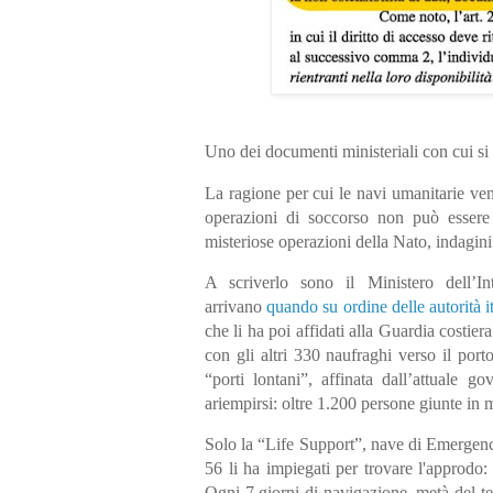
Uno dei documenti ministeriali con cui si r
La ragione per cui le navi umanitarie ven
operazioni di soccorso non può essere
misteriose operazioni della Nato, indagini 
A scriverlo sono il Ministero dell’
arrivano
quando su ordine delle autorità 
che li ha poi affidati alla Guardia costie
con gli altri 330 naufraghi verso il po
“porti lontani”, affinata dall’attuale 
ariempirsi: oltre 1.200 persone giunte in 
Solo la “Life Support”, nave di Emergenc
56 li ha impiegati per trovare l'approdo:
Ogni 7 giorni di navigazione, metà del tem