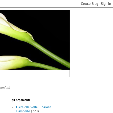
Landolfi
gli Argomenti
C'era due volte il barone
Lamberto
(220)