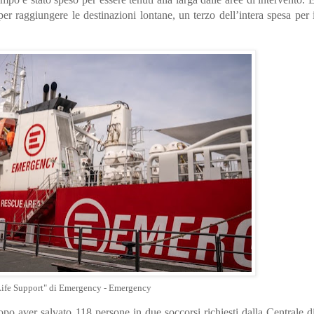
per raggiungere le destinazioni lontane, un terzo dell’intera spesa per 
Life Support" di Emergency - Emergency
 aver salvato 118 persone in due soccorsi richiesti dalla Centrale d