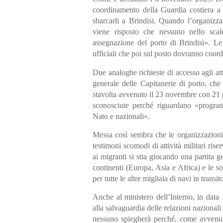
coordinamento della Guardia costiera a
sbarcarli a Brindisi. Quando l’organizza
viene risposto che nessuno nello scal
assegnazione del porto di Brindisi». Le
ufficiali che poi sul posto dovranno coord
Due analoghe richieste di accesso agli at
generale delle Capitanerie di porto, ch
stavolta avvenuto il 23 novembre con 21 
sconosciute perché riguardano «programm
Nato e nazionali».
Messa così sembra che le organizzazioni 
testimoni scomodi di attività militari ri
ai migranti si stia giocando una partita g
continenti (Europa, Asia e Africa) e le s
per tutte le altre migliaia di navi in transit
Anche al ministero dell’Interno, in data
alla salvaguardia delle relazioni nazionali
nessuno spiegherà perché, come avvenuto