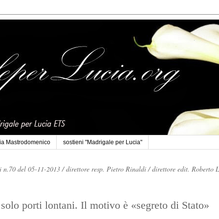
cia Mastrodomenico
sostieni "Madrigale per Lucia"
li n.70 del 05-11-2013 /
direttore resp. Pietro Rinaldi /
direttore edit. Roberto 
solo porti lontani. Il motivo è «segreto di Stato»