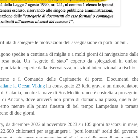
ifiuta di spiegare le motivazioni dell'assegnazione di porti lontani.
gono spedite a centinaia di miglia e a molti giorni di navigazione dall
 resa nota. Un “segreto di stato” coperto da spiegazioni in ombra
giudiziarie coperte dalla riservatezza, relazioni internazionali a rischio.
Interno e il Comando delle Capitanerie di porto. Documenti ch
italiane la Ocean Viking
ha consegnato 23 feriti gravi a un rimorchiator
ra di Catania, mentre la nave di Sos Mediterranee è costretta a proseguir
rto di Ancona, dove arriverà non prima di domani.
na prassi, quella de
governo mentre alla prima finestra di bel tempo Lampedusa è tornat
meno di due giorni.
y, da dicembre 2022 al novembre 2023 su 105 giorni trascorsi in mare
 22.600 chilometri per raggiungere i “porti lontani” scelti dal governo
po è stato speso per essere tenuti alla larga dalle aree di intervento. 