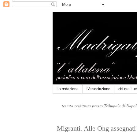
La redazione
l'Associazione
chi era Lu
testata registrata presso Tribunale di Napo
Migranti. Alle Ong assegnati 