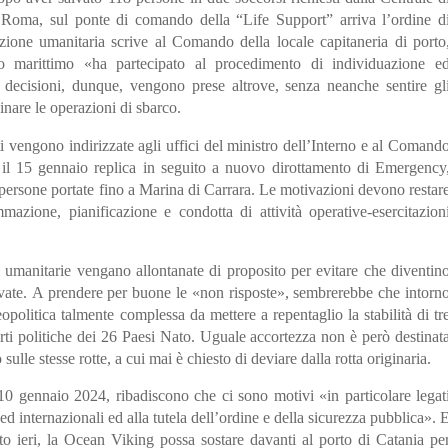
 Roma, sul ponte di comando della “Life Support” arriva l’ordine d
zione umanitaria scrive al Comando della locale capitaneria di porto
o marittimo «ha partecipato al procedimento di individuazione e
 decisioni, dunque, vengono prese altrove, senza neanche sentire gl
inare le operazioni di sbarco.
ti vengono indirizzate agli uffici del ministro dell’Interno e al Comand
e il 15 gennaio replica in seguito a nuovo dirottamento di Emergency
persone portate fino a Marina di Carrara. Le motivazioni devono restar
azione, pianificazione e condotta di attività operative-esercitazion
umanitarie vengano allontanate di proposito per evitare che diventin
servate. A prendere per buone le «non risposte», sembrerebbe che intorn
eopolitica talmente complessa da mettere a repentaglio la stabilità di tr
orti politiche dei 26 Paesi Nato. Uguale accortezza non è però destinat
o sulle stesse rotte, a cui mai è chiesto di deviare dalla rotta originaria.
 10 gennaio 2024, ribadiscono che ci sono motivi «in particolare legat
 ed internazionali ed alla tutela dell’ordine e della sicurezza pubblica». 
 ieri, la Ocean Viking possa sostare davanti al porto di Catania pe