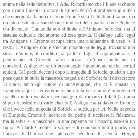
anima nella sede definitiva, l’Ade. Ricordiamo che l’Iliade si chiude
con i canti funebri in onore di Ettore. Perciò il problema giuridico
che emerge dal bando di Creonte non è solo l’atto di un tiranno, ma
un atto destinato a sanzionare i traditori della patria, come Polinice
era diventato. Cantarella non si limita all’Antigone sofoclea, ma al
sistema culturale che attorno ad essa gravita. Il dialogo sulle leggi
tra Antigone e Creonte occupa circa una cinquantina di versi: e il
resto? L’Antigone non è solo un dibattito sulle leggi: troviamo una
storia d’amore, il conflitto tra padri e figli, il soprannaturale, il
pentimento di Creonte, altro ancora. Un’opera pullulante di
emozioni. Antigone era un personaggio ingombrante anche per gli
antichi. Già pochi decenni dopo la tragedia di Sofocle, qualcun altro
pose quasi in burla la maestosa tragedia di Sofocle: fu il dissacratore
Euripide, anch’egli autore di un’Antigone, che ci è rimasta in
frammenti: qui la ferrea eroina che rifiuta vita e amore in nome del
fratello morto diventa un personaggio da romanzo. Infatti (la trama
si può ricostruire da varie citazioni) Antigone ama davvero Emone,
che invece nella tragedia di Sofocle si suicida per lei. Nella tragedia
di Euripide, Emone è incaricato dal padre di uccidere la fidanzata,
ma la salva e la nasconde in una capanna tra i boschi; nascerà un
figlio. Più tardi Creonte lo scopre e li condanna tutti a morte, ma
l’arrivo di Dioniso che intercede per loro li salverà.
Happy