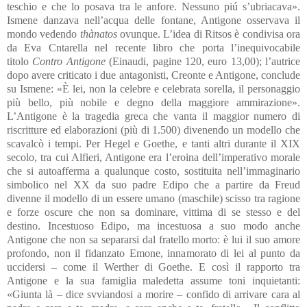
teschio e che lo posava tra le anfore. Nessuno piú s’ubriacava».
Ismene danzava nell’acqua delle fontane, Antigone osservava il
mondo vedendo
thànatos
ovunque. L’idea di Ritsos è condivisa ora
da Eva Cntarella nel recente libro che porta l’inequivocabile
titolo
Contro Antigone
(Einaudi, pagine 120, euro 13,00); l’autrice
dopo avere criticato i due antagonisti, Creonte e Antigone, conclude
su Ismene: «È lei, non la celebre e celebrata sorella, il personaggio
più bello, più nobile e degno della maggiore ammirazione».
L’Antigone è la tragedia greca che vanta il maggior numero di
riscritture ed elaborazioni (più di 1.500) divenendo un modello che
scavalcò i tempi. Per Hegel e Goethe, e tanti altri durante il XIX
secolo, tra cui Alfieri, Antigone era l’eroina dell’imperativo morale
che si autoafferma a qualunque costo, sostituita nell’immaginario
simbolico nel XX da suo padre Edipo che a partire da Freud
divenne il modello di un essere umano (maschile) scisso tra ragione
e forze oscure che non sa dominare, vittima di se stesso e del
destino. Incestuoso Edipo, ma incestuosa a suo modo anche
Antigone che non sa separarsi dal fratello morto: è lui il suo amore
profondo, non il fidanzato Emone, innamorato di lei al punto da
uccidersi – come il Werther di Goethe. E così il rapporto tra
Antigone e la sua famiglia maledetta assume toni inquietanti:
«Giunta là – dice svviandosi a morire – confido di arrivare cara al