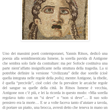
Uno dei massimi poeti contemporanei, Yannis Ritsos, dedicò una
poesia alla semidimenticata Ismene, la sorella pavida di Antigone
che sembra solo farle da contraltare: ma per Sofocle costituiva una
parte nient’affatto insignificante nella struttura della tragedia. La si
potrebbe definire la versione “civilizzata” delle due sorelle (cioè
quella integrata nelle regole della
polis),
mentre Antigone, la ribelle,
è quella “precivile”, cioè colei che fa prevalere le arcaiche regole
del sangue su quelle della città. In Ritsos Ismene è vecchia,
Antigone non c’è più, e lei la ricorda in questo modo: «Mia sorella
regolava tutto con un “si deve” o “non si deve”… Il suo solo
pensiero era la morte… E se a volte faceva tanto d’aiutare a tavola,
di portare un piatto, una brocca, avresti detto che teneva in mano un