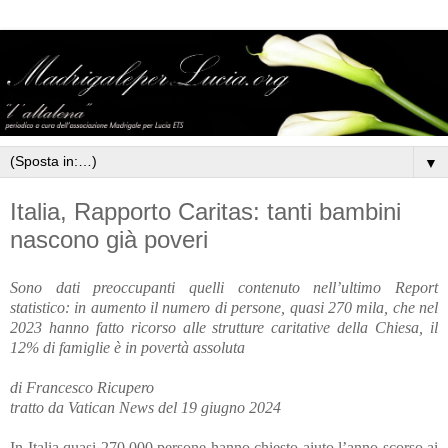
▼
Italia, Rapporto Caritas: tanti bambini
nascono già poveri
Sono dati preoccupanti quelli contenuto nell’ultimo Report
statistico: in aumento il numero di persone, quasi 270 mila, che nel
2023 hanno fatto ricorso alle strutture caritative della Chiesa, il
12% di famiglie è in povertà assoluta
di Francesco Ricupero
tratto da Vatican News del 19 giugno 2024
In Italia quasi 270.000 persone hanno chiesto aiuto l’anno scorso ai