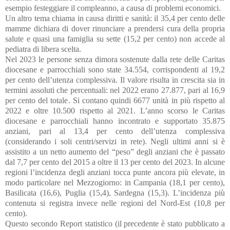
esempio festeggiare il compleanno, a causa di problemi economici.
Un altro tema chiama in causa diritti e sanità: il 35,4 per cento delle
mamme dichiara di dover rinunciare a prendersi cura della propria
salute e quasi una famiglia su sette (15,2 per cento) non accede al
pediatra di libera scelta.
Nel 2023 le persone senza dimora sostenute dalla rete delle Caritas
diocesane e parrocchiali sono state 34.554, corrispondenti al 19,2
per cento dell’utenza complessiva. Il valore risulta in crescita sia in
termini assoluti che percentuali: nel 2022 erano 27.877, pari al 16,9
per cento del totale. Si contano quindi 6677 unità in più rispetto al
2022 e oltre 10.500 rispetto al 2021. L’anno scorso le Caritas
diocesane e parrocchiali hanno incontrato e supportato 35.875
anziani, pari al 13,4 per cento dell’utenza complessiva
(considerando i soli centri/servizi in rete). Negli ultimi anni si è
assistito a un netto aumento del “peso” degli anziani che è passato
dal 7,7 per cento del 2015 a oltre il 13 per cento del 2023. In alcune
regioni l’incidenza degli anziani tocca punte ancora più elevate, in
modo particolare nel Mezzogiorno: in Campania (18,1 per cento),
Basilicata (16,6), Puglia (15,4), Sardegna (15,3). L’incidenza più
contenuta si registra invece nelle regioni del Nord-Est (10,8 per
cento).
Questo secondo Report statistico (il precedente è stato pubblicato a