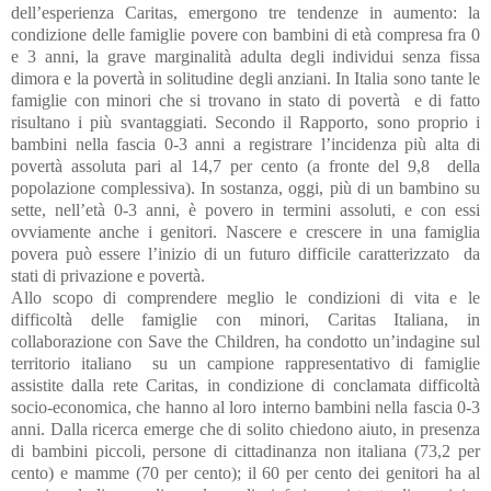
dell’esperienza Caritas, emergono tre tendenze in aumento: la
condizione delle famiglie povere con bambini di età compresa fra 0
e 3 anni, la grave marginalità adulta degli individui senza fissa
dimora e la povertà in solitudine degli anziani. In Italia sono tante le
famiglie con minori che si trovano in stato di povertà e di fatto
risultano i più svantaggiati. Secondo il Rapporto, sono proprio i
bambini nella fascia 0-3 anni a registrare l’incidenza più alta di
povertà assoluta pari al 14,7 per cento (a fronte del 9,8 della
popolazione complessiva). In sostanza, oggi, più di un bambino su
sette, nell’età 0-3 anni, è povero in termini assoluti, e con essi
ovviamente anche i genitori. Nascere e crescere in una famiglia
povera può essere l’inizio di un futuro difficile caratterizzato da
stati di privazione e povertà.
Allo scopo di comprendere meglio le condizioni di vita e le
difficoltà delle famiglie con minori, Caritas Italiana, in
collaborazione con Save the Children, ha condotto un’indagine sul
territorio italiano su un campione rappresentativo di famiglie
assistite dalla rete Caritas, in condizione di conclamata difficoltà
socio-economica, che hanno al loro interno bambini nella fascia 0-3
anni. Dalla ricerca emerge che di solito chiedono aiuto, in presenza
di bambini piccoli, persone di cittadinanza non italiana (73,2 per
cento) e mamme (70 per cento); il 60 per cento dei genitori ha al