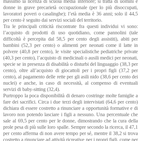
massimo la licenza di scuola media inferiore; si tratta di uomini e
donne in grave precarietà occupazionale (per lo più disoccupati,
lavoratori poveri o casalinghe); l’età media è 36 anni; solo il 44,5
per cento è seguito dai servizi sociali del territorio.
Tra le principali criticità riscontrate fra questi individui vi sono:
l’acquisto di prodotti di uso quotidiano, come pannolini (tale
difficoltà è percepita dal 58,5 per cento degli assistiti), abiti per
bambini (52,3 per cento) o alimenti per neonati come il latte in
polvere (40,8 per cento), le visite specialistiche pediatriche private
(40,3 per cento), l’acquisto di medicinali o ausili medici per neonati,
specie se in presenza di disabilità o disturbi del linguaggio (38,3 per
cento), oltre all’acquisto di giocattoli per i propri figli (37,2 per
cento), al pagamento delle rette per gli asili nido (38,6 per cento dei
nuclei) e anche, in caso di necessità, al compenso di eventuali
servizi di baby-sitting (32,4).
Purtroppo la poca disponibilità di denaro costringe molte famiglie a
fare dei sacrifici. Circa i due terzi degli intervistati (64,6 per cento)
dichiara di essere costretto a rinunciare a opportunità formative e di
lavoro non potendo lasciare i figli a nessuno. Una percentuale che
sale al 69,5 per cento per le donne, dimostrando che la cura della
prole pesa di più sulle loro spalle. Sempre secondo la ricerca, il 47,1
per cento afferma di non avere tempo per sé, mentre il 38,2 si trova
costretto a rinunciare ad attività ricreative per i propri figli, come per