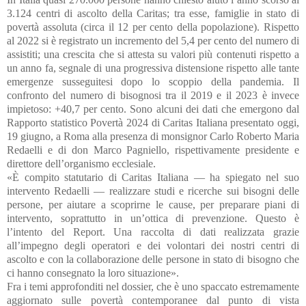
3.124 centri di ascolto della Caritas; tra esse, famiglie in stato di
povertà assoluta (circa il 12 per cento della popolazione). Rispetto
al 2022 si è registrato un incremento del 5,4 per cento del numero di
assistiti; una crescita che si attesta su valori più contenuti rispetto a
un anno fa, segnale di una progressiva distensione rispetto alle tante
emergenze susseguitesi dopo lo scoppio della pandemia. Il
confronto del numero di bisognosi tra il 2019 e il 2023 è invece
impietoso: +40,7 per cento. Sono alcuni dei dati che emergono dal
Rapporto statistico Povertà 2024 di Caritas Italiana presentato oggi,
19 giugno, a Roma alla presenza di monsignor Carlo Roberto Maria
Redaelli e di don Marco Pagniello, rispettivamente presidente e
direttore dell’organismo ecclesiale.
«È compito statutario di Caritas Italiana — ha spiegato nel suo
intervento Redaelli — realizzare studi e ricerche sui bisogni delle
persone, per aiutare a scoprirne le cause, per preparare piani di
intervento, soprattutto in un’ottica di prevenzione. Questo è
l’intento del Report. Una raccolta di dati realizzata grazie
all’impegno degli operatori e dei volontari dei nostri centri di
ascolto e con la collaborazione delle persone in stato di bisogno che
ci hanno consegnato la loro situazione».
Fra i temi approfonditi nel dossier, che è uno spaccato estremamente
aggiornato sulle povertà contemporanee dal punto di vista