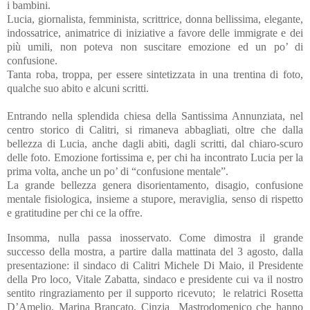
i bambini.
Lucia, giornalista, femminista, scrittrice, donna bellissima, elegante,
indossatrice, animatrice di iniziative a favore delle immigrate e dei
più umili, non poteva non suscitare emozione ed un po’ di
confusione.
Tanta roba, troppa, per essere sintetizzata in una trentina di foto,
qualche suo abito e alcuni scritti.
Entrando nella splendida chiesa della Santissima Annunziata, nel
centro storico di Calitri, si rimaneva abbagliati, oltre che dalla
bellezza di Lucia, anche dagli abiti, dagli scritti, dal chiaro-scuro
delle foto. Emozione fortissima e, per chi ha incontrato Lucia per la
prima volta, anche un po’ di “confusione mentale”.
La grande bellezza genera disorientamento, disagio, confusione
mentale fisiologica, insieme a stupore, meraviglia, senso di rispetto
e gratitudine per chi ce la offre.
Insomma, nulla passa inosservato. Come dimostra il grande
successo della mostra, a partire dalla mattinata del 3 agosto, dalla
presentazione: il sindaco di Calitri Michele Di Maio, il Presidente
della Pro loco, Vitale Zabatta, sindaco e presidente cui va il nostro
sentito ringraziamento per il supporto ricevuto;
le relatrici Rosetta
D’Amelio, Marina Brancato, Cinzia
Mastrodomenico che hanno