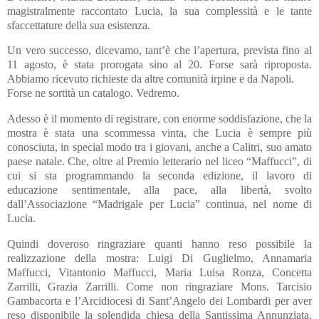
magistralmente raccontato Lucia, la sua complessità e le tante
sfaccettature della sua esistenza.
Un vero successo, dicevamo, tant’è che l’apertura, prevista fino al
11 agosto, è stata prorogata sino al 20. Forse sarà riproposta.
Abbiamo ricevuto richieste da altre comunità irpine e da Napoli.
Forse ne sortità un catalogo. Vedremo.
Adesso è il momento di registrare, con enorme soddisfazione, che la
mostra è stata una scommessa vinta, che Lucia è sempre più
conosciuta, in special modo tra i giovani, anche a Calitri, suo amato
paese natale. Che, oltre al Premio letterario nel liceo “Maffucci”, di
cui si sta programmando la seconda edizione, il lavoro di
educazione sentimentale, alla pace, alla libertà, svolto
dall’Associazione “Madrigale per Lucia” continua, nel nome di
Lucia.
Quindi doveroso ringraziare quanti hanno reso possibile la
realizzazione della mostra: Luigi Di Guglielmo, Annamaria
Maffucci, Vitantonio Maffucci, Maria Luisa Ronza, Concetta
Zarrilli, Grazia Zarrilli. Come non ringraziare Mons. Tarcisio
Gambacorta e l’Arcidiocesi di Sant’Angelo dei Lombardi per aver
reso disponibile la splendida chiesa della Santissima Annunziata,