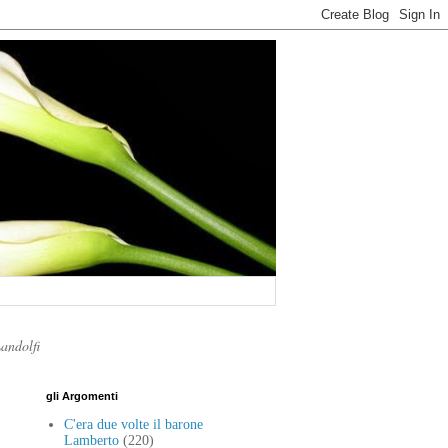
Landolfi
gli Argomenti
C'era due volte il barone
Lamberto
(220)