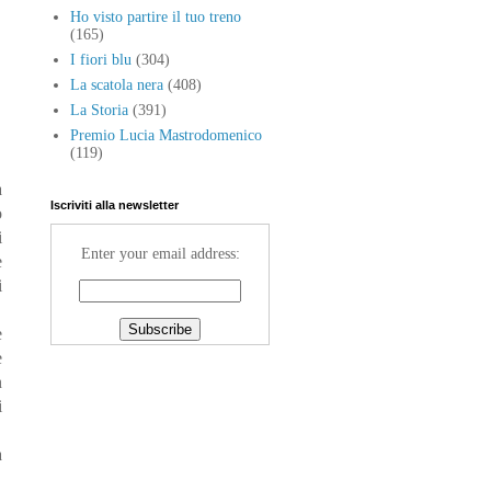
Ho visto partire il tuo treno
(165)
I fiori blu
(304)
La scatola nera
(408)
La Storia
(391)
Premio Lucia Mastrodomenico
(119)
a
Iscriviti alla newsletter
o
i
Enter your email address:
e
i
e
e
n
i
a