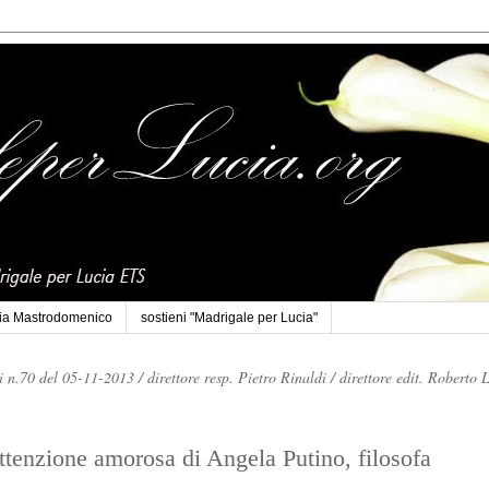
cia Mastrodomenico
sostieni "Madrigale per Lucia"
li n.70 del 05-11-2013 /
direttore resp. Pietro Rinaldi /
direttore edit. Roberto 
ttenzione amorosa di Angela Putino, filosofa