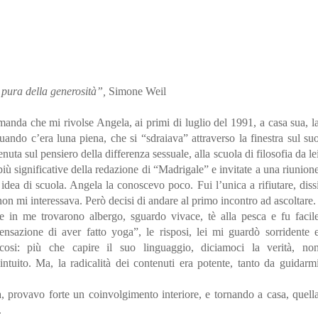
 pura della generosità”,
Simone Weil
anda che mi rivolse Angela, ai primi di luglio del 1991, a casa sua, l
quando c’era luna piena, che si “sdraiava” attraverso la finestra sul su
tenuta sul pensiero della differenza sessuale, alla scuola di filosofia da le
iù significative della redazione di “Madrigale” e invitate a una riunion
 idea di scuola. Angela la conoscevo poco. Fui l’unica a rifiutare, diss
non mi interessava. Però decisi di andare al primo incontro ad ascoltare.
 in me trovarono albergo, sguardo vivace, tè alla pesca e fu facil
ensazione di aver fatto yoga”, le risposi, lei mi guardò sorridente 
cosi: più che capire il suo linguaggio, diciamoci la verità, no
tuito. Ma, la radicalità dei contenuti era potente, tanto da guidarm
a, provavo forte un coinvolgimento interiore, e tornando a casa, quell
.