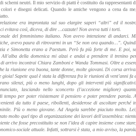
i schemi neutri. Il mio servizio di piatti è costituito da rappresentanti d
con colori e disegni delicati. Quando le amiche vengono a cena da me
atto.
elazione era improntata sul suo elargire saperi “altri” ed il nostr
ci evitava così, diceva, di dire …cazzate! Non aveva tutti i torti.
onale del femminismo italiano. Non avevo intenzione di andarci. M
itiche, avevo paura di ritrovarmi in un “Se non ora quando…”. Quind
zia e Simonetta erano a Paestum. Però fu più forte di me. E poi, s
 All’alba della domenica mi alzai e andai a prendere il trenino pe
e di arrivo incontrai Chiara Zamboni e Wanda Tommasi. Oltre a esser
che la riunione era buona, tante donne, molte giovani. Di corsa arriva
e gioia! Sapete qual è stata la differenza fra le riunioni di vent’anni fa 
o silenzi, più o meno lunghi, dopo gli interventi più significativi
onunciato, lasciando nello sconcerto (l’accezione migliore) quant
i tempo per poter risistemare il pensiero e poter prendere parola. 
enti da tutto il paese, ribollenti, desiderose di ascoltare perché i
minile. Più o meno giovane. Ad Angela sarebbe piaciuto molto. Lei
ato molto quel tipo di organizzazione dei lavori dell’assemblea: nient
niente che fosse precostituito se non l’idea di capire insieme come stare
onomico-sociale attuale. Infatti, sottrarsi è stata, a mio avviso, la parol