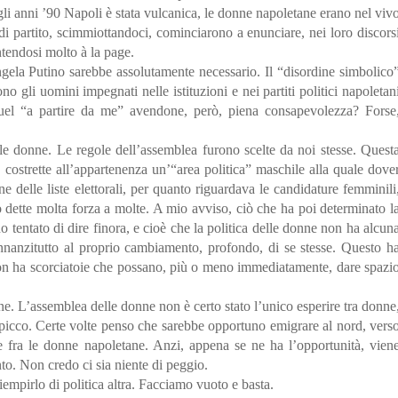
gli anni ’90 Napoli è stata vulcanica, le donne napoletane erano nel viv
 di partito, scimmiottandoci, cominciarono a enunciare, nei loro discors
tendosi molto à la page.
ngela Putino sarebbe assolutamente necessario. Il “disordine simbolico
no gli uomini impegnati nelle istituzioni e nei partiti politici napoletan
uel “a partire da me” avendone, però, piena consapevolezza? Forse
lle donne. Le regole dell’assemblea furono scelte da noi stesse. Quest
e costrette all’appartenenza un’“area politica” maschile alla quale dove
e delle liste elettorali, per quanto riguardava le candidature femminili
 dette molta forza a molte. A mio avviso, ciò che ha poi determinato l
o tentato di dire finora, e cioè che la politica delle donne non ha alcun
innanzitutto al proprio cambiamento, profondo, di se stesse. Questo h
on ha scorciatoie che possano, più o meno immediatamente, dare spazi
one. L’assemblea delle donne non è certo stato l’unico esperire tra donne
 a picco. Certe volte penso che sarebbe opportuno emigrare al nord, vers
e fra le donne napoletane. Anzi, appena se ne ha l’opportunità, vien
to. Non credo ci sia niente di peggio.
mpirlo di politica altra. Facciamo vuoto e basta.