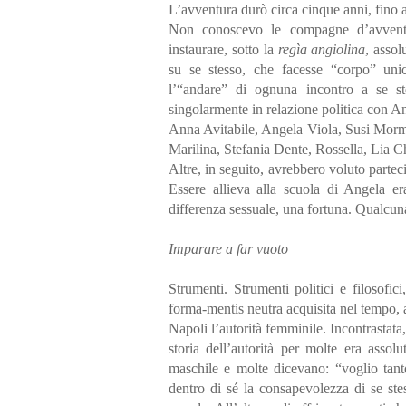
L’avventura durò circa cinque anni, fino a 
Non conoscevo le compagne d’avventu
instaurare, sotto la
regìa angiolina
, assol
su se stesso, che facesse “corpo” uni
l’“andare” di ognuna incontro a se stes
singolarmente in relazione politica con A
Anna Avitabile, Angela Viola, Susi Mormil
Marilina, Stefania Dente, Rossella, Lia C
Altre, in seguito, avrebbero voluto parte
Essere allieva alla scuola di Angela er
differenza sessuale, una fortuna. Qualcuna
Imparare a far vuoto
Strumenti. Strumenti politici e filosofic
forma-mentis neutra acquisita nel tempo, a 
Napoli l’autorità femminile. Incontrastat
storia dell’autorità per molte era assol
maschile e molte dicevano: “voglio tant
dentro di sé la consapevolezza di se ste