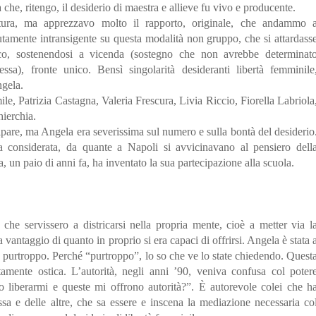
che, ritengo, il desiderio di maestra e allieve fu vivo e producente.
ra, ma apprezzavo molto il rapporto, originale, che andammo 
utamente intransigente su questa modalità non gruppo, che si attardass
co, sostenendosi a vicenda (sostegno che non avrebbe determinat
sa), fronte unico. Bensì singolarità desideranti libertà femminile
ngela.
e, Patrizia Castagna, Valeria Frescura, Livia Riccio, Fiorella Labriola
hierchia.
cipare, ma Angela era severissima sul numero e sulla bontà del desiderio
a considerata, da quante a Napoli si avvicinavano al pensiero dell
, un paio di anni fa, ha inventato la sua partecipazione alla scuola.
i, che servissero a districarsi nella propria mente, cioè a metter via l
vantaggio di quanto in proprio si era capaci di offrirsi. Angela è stata 
a, purtroppo. Perché “purtroppo”, lo so che ve lo state chiedendo. Quest
utamente ostica. L’autorità, negli anni ’90, veniva confusa col poter
o liberarmi e queste mi offrono autorità?”. È autorevole colei che h
ssa e delle altre, che sa essere e inscena la mediazione necessaria co