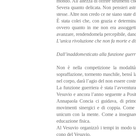
mondo. All’altezza di offrire strumenti ch
Severa quanto delicata. Non pensieri astrat
stesse. Altre non credo ce ne siano state di
È stata colei che, con grazia e determi
ovvero quanto in me non era assoggetta
avanzare, rendendomela percepibile, dandom
L’unica rivoluzione che non fa morte e dis
Dall’inaddomesticato alla funzione guerr
Non è nella competizione la modalità 
sopraffazione, tormento maschile, bensì l
nel corpo, darà l’agio del non essere cost
La funzione guerriera è stata l’avventur
Vesuvio e ancora l’anno seguente a Posita
Annapaola Concia ci guidava, di primo 
movimenti sinergici e di coppia. Come re
unicum con la mente. Come a insegnarci
educazione fisica.
Al Vesuvio organizzò i tempi in modo tal
cono del Vesuvio.