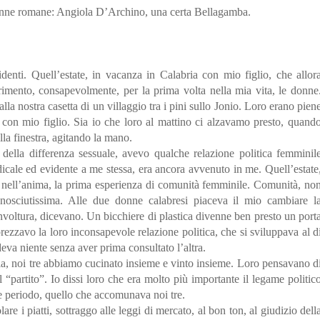
onne romane: Angiola D’Archino, una certa Bellagamba.
identi. Quell’estate, in vacanza in Calabria con mio figlio, che allor
imento, consapevolmente, per la prima volta nella mia vita, le donne
a nostra casetta di un villaggio tra i pini sullo Jonio. Loro erano pien
ola con mio figlio. Sia io che loro al mattino ci alzavamo presto, quand
la finestra, agitando la mano.
o della differenza sessuale, avevo qualche relazione politica femminil
icale ed evidente a me stessa, era ancora avvenuto in me. Quell’estate
e nell’anima, la prima esperienza di comunità femminile. Comunità, no
onosciutissima. Alle due donne calabresi piaceva il mio cambiare l
nvoltura, dicevano. Un bicchiere di plastica divenne ben presto un port
ezzavo la loro inconsapevole relazione politica, che si sviluppava al d
ideva niente senza aver prima consultato l’altra.
ria, noi tre abbiamo cucinato insieme e vinto insieme. Loro pensavano d
 “partito”. Io dissi loro che era molto più importante il legame politic
e periodo, quello che accomunava noi tre.
are i piatti, sottraggo alle leggi di mercato, al bon ton, al giudizio dell