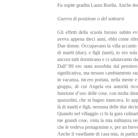
Fu ospite gradita Laura Boella. Anche d
Guerra di posizione o del sottrarsi
Gli effetti della scuola furono subito ev
aveva appena dieci anni, ebbi come rifer
Due donne. Occupavano la villa accanto all
di mariti (due), e figli (tanti), io ero s
ancora tutti dormivano e ci salutavamo dal
Dall’‘89 ero stata assorbita dal pensier
significativa, ma nessun cambiamento rad
in vacanza, mi ero portata, nella mente 
gruppo, di cui Angela era autorità ric
funzione d’uso delle cose, con molta disi
spazzolini, che in bagno mancava. Io appr
là di mariti e figli, nessuna delle due dec
Quando nel villaggio ci fu la gara culina
me grandi cose, vista la mia militanza nel
che le vedeva protagoniste e, per un brev
Anche il vasellame di casa mia, in particol