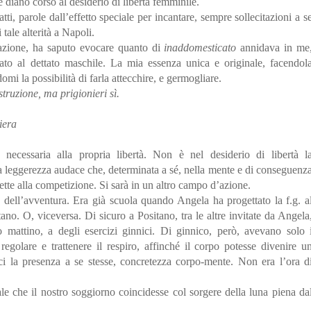
e diano corso al desiderio di libertà femminile.
ti, parole dall’effetto speciale per incantare, sempre sollecitazioni a s
 tale alterità a Napoli.
nazione, ha saputo evocare quanto di
inaddomesticato
annidava in me
to al dettato maschile. La mia essenza unica e originale, facendol
i la possibilità di farla attecchire, e germogliare.
truzione, ma prigionieri sì.
iera
necessaria alla propria libertà. Non è nel desiderio di libertà l
a leggerezza audace che, determinata a sé, nella mente e di conseguenz
rette alla competizione. Si sarà in un altro campo d’azione.
a dell’avventura. Era già scuola quando Angela ha progettato la f.g. a
no. O, viceversa. Di sicuro a Positano, tra le altre invitate da Angela
mattino, a degli esercizi ginnici. Di ginnico, però, avevano solo 
golare e trattenere il respiro, affinché il corpo potesse divenire u
 la presenza a se stesse, concretezza corpo-mente. Non era l’ora d
e che il nostro soggiorno coincidesse col sorgere della luna piena da