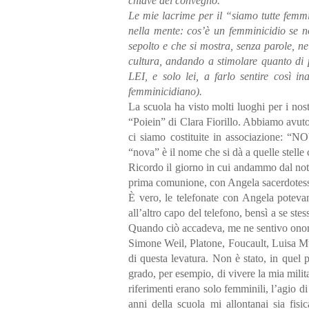
chiave del convegno.
Le mie lacrime per il “siamo tutte femm
nella mente: cos’è un femminicidio se 
sepolto e che si mostra, senza parole, ne
cultura, andando a stimolare quanto di 
LEI, e solo lei, a farlo sentire così 
femminicidiano).
La scuola ha visto molti luoghi per i nos
“Poiein” di Clara Fiorillo. Abbiamo avuto
ci siamo costituite in associazione: “N
“nova” è il nome che si dà a quelle stell
Ricordo il giorno in cui andammo dal nota
prima comunione, con Angela sacerdotessa
È vero, le telefonate con Angela potevan
all’altro capo del telefono, bensì a se ste
Quando ciò accadeva, me ne sentivo onor
Simone Weil, Platone, Foucault, Luisa Mu
di questa levatura. Non è stato, in quel 
grado, per esempio, di vivere la mia milita
riferimenti erano solo femminili, l’agio d
anni della scuola mi allontanai sia fis