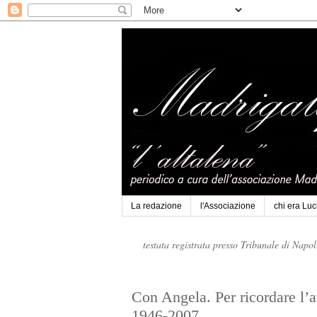
La redazione
l'Associazione
chi era Lu
testata registrata presso Tribunale di Napo
Con Angela. Per ricordare l’a
1946-2007