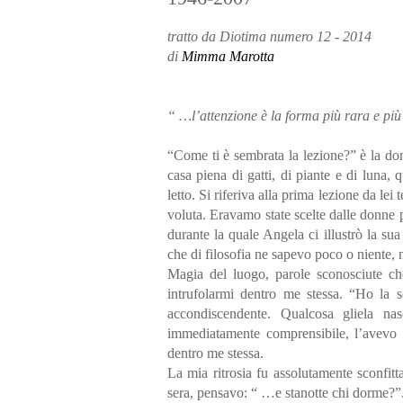
tratto da Diotima numero 12 - 2014
di
Mimma Marotta
“ …l’attenzione è la forma più rara e più
“Come ti è sembrata la lezione?” è la dom
casa piena di gatti, di piante e di luna, 
letto. Si riferiva alla prima lezione da lei 
voluta. Eravamo state scelte dalle donne p
durante la quale Angela ci illustrò la sua
che di filosofia ne sapevo poco o niente, 
Magia del luogo, parole sconosciute che
intrufolarmi dentro me stessa. “Ho la s
accondiscendente. Qualcosa gliela nas
immediatamente comprensibile, l’avevo in
dentro me stessa.
La mia ritrosia fu assolutamente sconfitt
sera, pensavo: “ …e stanotte chi dorme?”