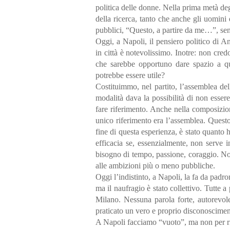
politica delle donne. Nella prima metà de
della ricerca, tanto che anche gli uomini
pubblici, “Questo, a partire da me…”, sen
Oggi, a Napoli, il pensiero politico di A
in città è notevolissimo. Inotre: non credo
che sarebbe opportuno dare spazio a q
potrebbe essere utile?
Costituimmo, nel partito, l’assemblea de
modalità dava la possibilità di non esser
fare riferimento. Anche nella composizion
unico riferimento era l’assemblea. Questo
fine di questa esperienza, è stato quanto h
efficacia se, essenzialmente, non serve 
bisogno di tempo, passione, coraggio. N
alle ambizioni più o meno pubbliche.
Oggi l’indistinto, a Napoli, la fa da padr
ma il naufragio è stato collettivo. Tutte
Milano. Nessuna parola forte, autorevol
praticato un vero e proprio disconoscimen
A Napoli facciamo “vuoto”, ma non per rie