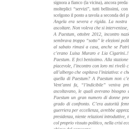
signora a fianco (la vicina), ancora preda d
molteplici “servizi”, tutti bellissimi, 
scelgono il posto a tavola a seconda del pi
Angela era severa e rigida. La nostra r
ascoltare. Non voleva che si intervenisse, 
A Paestum, ottobre 2012, incontro nazi
sembrava troppo “sotto” le elezioni pol
al sabato rimasi a casa, anche se Patri
c’erano Luisa Muraro e Lia Cigarini..!
Paestum. E feci benissimo. Alla stazion
piacevole, l’incontro con loro mi rivelò 
all’albergo che ospitava l’iniziativa: e ch
quella di Paestum? A Paestum non c’eran
Vent’anni fa, “l’indicibile” veniva pr
ascoltavano, le quali avevano bisogno d
Paestum un gran numero di donne proveni
grado di confronto. C’era autorità fem
guerriera per eccellenza, avrebbe apprezz
presidenza, niente relazioni introduttive, 
col proprio vissuto politico, nella crisi ec