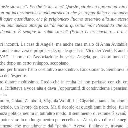
iniste storiche”. Perché le lacrime? Queste parole mi aprono un varc
non un
inconsapevole inaddomesticato
che fa troppa fatica a rimaner
ll’agire quotidiano, che fa prigioniero l’uomo asservito alla sua stess
più animalesco alberga nell’animo di quest’ultimo? Pensando che si
inadeguato. È sempre la solita storia? (Prima ci bruciavano… ora c
tri incontri. La casa di Angela, ma anche casa mia o di Anna Avitabile
 anche una vera e propria sede, quale quella in Vico dei Venti. E anch
OVA”. Il nome dell’associazione lo scelse Angela, poi scoprimmo ch
e che dopo un certo sviluppo, scoppiano.
io per firmare l’atto costitutivo associativo. Emozionante. Sembrava l
 dell’esperire.
o durare moltissimo. Credo che in realtà lei non parlasse con chi er
ssa. Rifletteva a voce alta e dava l’opportunità di condividerne i pensieri
ata.
raro, Chiara Zamboni, Virginia Woolf, Lia Cigarini e tante altre donn
periodo, un lavoro da poco. Ma il ricordo di quegli anni è dolce, fui i
nza politica neutra in tutt’altro modo. Il sentimento di estraneità svanì, 
i poter stare in un luogo neutro per eccellenza. Anzi, devo dire che negl
icamente che mentalmente dal “partito”. Avevo, finalmente, trovato l