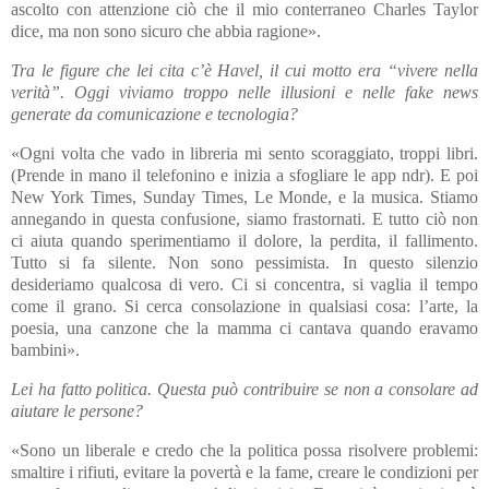
ascolto con attenzione ciò che il mio conterraneo Charles Taylor
dice, ma non sono sicuro che abbia ragione».
Tra le figure che lei cita c’è Havel, il cui motto era “vivere nella
verità”. Oggi viviamo troppo nelle illusioni e nelle fake news
generate da comunicazione e tecnologia?
«Ogni volta che vado in libreria mi sento scoraggiato, troppi libri.
(Prende in mano il telefonino e inizia a sfogliare le app ndr). E poi
New York Times, Sunday Times, Le Monde, e la musica. Stiamo
annegando in questa confusione, siamo frastornati. E tutto ciò non
ci aiuta quando sperimentiamo il dolore, la perdita, il fallimento.
Tutto si fa silente. Non sono pessimista. In questo silenzio
desideriamo qualcosa di vero. Ci si concentra, si vaglia il tempo
come il grano. Si cerca consolazione in qualsiasi cosa: l’arte, la
poesia, una canzone che la mamma ci cantava quando eravamo
bambini».
Lei ha fatto politica. Questa può contribuire se non a consolare ad
aiutare le persone?
«Sono un liberale e credo che la politica possa risolvere problemi:
smaltire i rifiuti, evitare la povertà e la fame, creare le condizioni per