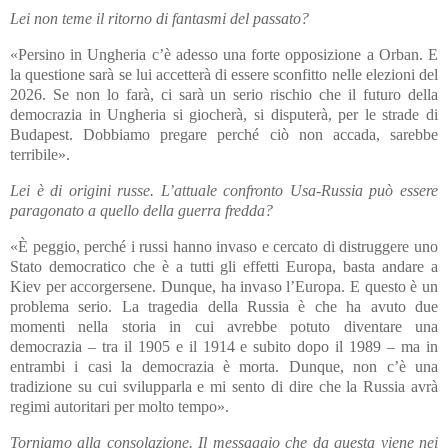
Lei non teme il ritorno di fantasmi del passato?
«Persino in Ungheria c’è adesso una forte opposizione a Orban. E
la questione sarà se lui accetterà di essere sconfitto nelle elezioni del
2026. Se non lo farà, ci sarà un serio rischio che il futuro della
democrazia in Ungheria si giocherà, si disputerà, per le strade di
Budapest. Dobbiamo pregare perché ciò non accada, sarebbe
terribile».
Lei è di origini russe. L’attuale confronto Usa-Russia può essere
paragonato a quello della guerra fredda?
«È peggio, perché i russi hanno invaso e cercato di distruggere uno
Stato democratico che è a tutti gli effetti Europa, basta andare a
Kiev per accorgersene. Dunque, ha invaso l’Europa. E questo è un
problema serio. La tragedia della Russia è che ha avuto due
momenti nella storia in cui avrebbe potuto diventare una
democrazia – tra il 1905 e il 1914 e subito dopo il 1989 – ma in
entrambi i casi la democrazia è morta. Dunque, non c’è una
tradizione su cui svilupparla e mi sento di dire che la Russia avrà
regimi autoritari per molto tempo».
Torniamo alla consolazione. Il messaggio che da questa viene nei