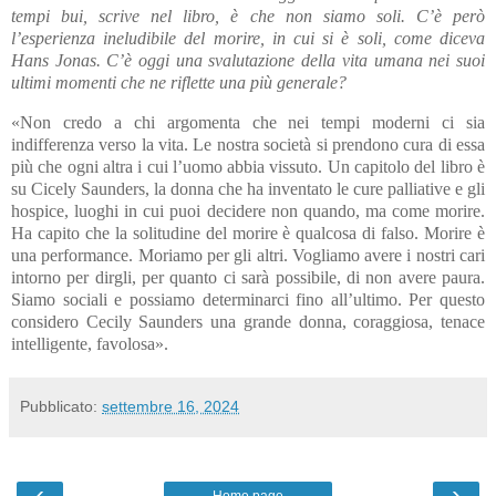
tempi bui, scrive nel libro, è che non siamo soli. C’è però
l’esperienza ineludibile del morire, in cui si è soli, come diceva
Hans Jonas. C’è oggi una svalutazione della vita umana nei suoi
ultimi momenti che ne riflette una più generale?
«Non credo a chi argomenta che nei tempi moderni ci sia
indifferenza verso la vita. Le nostra società si prendono cura di essa
più che ogni altra i cui l’uomo abbia vissuto. Un capitolo del libro è
su Cicely Saunders, la donna che ha inventato le cure palliative e gli
hospice, luoghi in cui puoi decidere non quando, ma come morire.
Ha capito che la solitudine del morire è qualcosa di falso. Morire è
una performance. Moriamo per gli altri. Vogliamo avere i nostri cari
intorno per dirgli, per quanto ci sarà possibile, di non avere paura.
Siamo sociali e possiamo determinarci fino all’ultimo. Per questo
considero Cecily Saunders una grande donna, coraggiosa, tenace
intelligente, favolosa».
Pubblicato:
settembre 16, 2024
‹
›
Home page