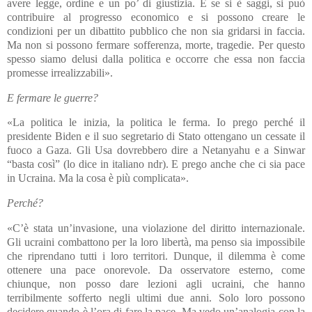
avere legge, ordine e un po’ di giustizia. E se si è saggi, si può
contribuire al progresso economico e si possono creare le
condizioni per un dibattito pubblico che non sia gridarsi in faccia.
Ma non si possono fermare sofferenza, morte, tragedie. Per questo
spesso siamo delusi dalla politica e occorre che essa non faccia
promesse irrealizzabili».
E fermare le guerre?
«La politica le inizia, la politica le ferma. Io prego perché il
presidente Biden e il suo segretario di Stato ottengano un cessate il
fuoco a Gaza. Gli Usa dovrebbero dire a Netanyahu e a Sinwar
“basta così” (lo dice in italiano ndr). E prego anche che ci sia pace
in Ucraina. Ma la cosa è più complicata».
Perché?
«C’è stata un’invasione, una violazione del diritto internazionale.
Gli ucraini combattono per la loro libertà, ma penso sia impossibile
che riprendano tutti i loro territori. Dunque, il dilemma è come
ottenere una pace onorevole. Da osservatore esterno, come
chiunque, non posso dare lezioni agli ucraini, che hanno
terribilmente sofferto negli ultimi due anni. Solo loro possono
decidere quando è l’ora di fare la pace. Ma vedo un’analogia con la