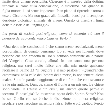
limite delle umane possibilità. Cicerone è il maestro della dottrina
ufficiale a Roma sulla consolazione, lo stoicismo. Ma quando la
figlia muore, lui si sente impotente. Pian piano si riprende e torna a
essere Cicerone. Ma non grazie alla filosofia, bensì per il semplice,
desiderio biologico, animale, di vivere. Questo ci insegna i limiti
della filosofia e del linguaggio».
Lei parla di società post-religiosa, come si accorda ciò con il
pensiero del suo conterraneo Charles Taylor?
«Una delle mie conclusioni è che siamo meno secolarizzati, meno
post-cristiani, di quanto pensiamo. Lo si vede nei funerali, dove
persone che non credono in Dio si sentono confortate dalle parole
del Vangelo. Cosa accade, allora? Io non sono una persona
religiosa, ma sarei molto felice che alla mia morte qualcuno
recitasse il Salmo 23 “Il Signore è il mio pastore”: «Quand’anche
camminassi nella valle dell’ombra della morte, io non temerei alcun
male». Sono le parole maggiormente di conforto che conosciamo e
tra le più antiche. Dunque, siamo di fronte a un mistero. Le chiese
sono vuote, la Chiesa è “in crisi”, ma ancora queste parole ci
toccano. È nostalgia? La misteriosa opera dello Spirito Santo? Non
lo so. Quello che so è che la distinzione tra un’era religiosa,
secolare e post-secolare mi sembra falsa. Tutto è più caotico. Perciò