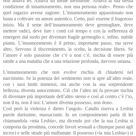
non amava lei. Amava un ideale inesistente. Amava la sua stessa
condizione di innamoramento, non una persona reale». Penso che
quel ragazzo avesse ragione. L’innamoramento appassionato non
basta a coltivare un amore autentico. Certo, può esserne il fragoroso
inizio. Ma il seme dell’innamoramento deve germogliare, deve
mettere radici, deve fare i conti col tempo e con la sofferenza di
emergere dal suolo per diventare fragile germoglio e, infine, stabile
pianta. L’innamoramento è il primo, importante passo, ma serve
altro. Servono il discernimento, la scelta, la decisione libera. Se
l’amore è solo passione che c’è o non c’è, rischia di essere più
simile a una malattia che a una relazione profonda, davvero umana.
L’innamoramento che non evolve rischia di chiudersi nel
narcisismo. Se la potenza del sentimento non si apre all’altro reale,
con i suoi limiti immensi, ma anche con la sua sorprendente
bellezza, diventa autocentrato. Ciò che l’altro mi fa provare rischia
di diventare più importante dell’altro stesso e così al centro c’è l’io,
non il tu, non il noi. L’amore diventa possesso, non dono.
Così però la violenza è dietro l’angolo. Catullo riserva a Lesbia
parole durissime, massacranti. In un componimento parla di lei
chiamandola «mia Lesbia», ma dicendo poi che la sua Lesbia si
comporta da prostituta, concede favori sessuali a chiunque passi agli
incroci e nelle strade più malfamate. Il possesso («la mia Lesbia») si