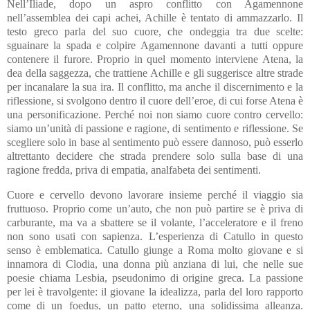
Nell’Iliade, dopo un aspro conflitto con Agamennone
nell’assemblea dei capi achei, Achille è tentato di ammazzarlo. Il
testo greco parla del suo cuore, che ondeggia tra due scelte:
sguainare la spada e colpire Agamennone davanti a tutti oppure
contenere il furore. Proprio in quel momento interviene Atena, la
dea della saggezza, che trattiene Achille e gli suggerisce altre strade
per incanalare la sua ira. Il conflitto, ma anche il discernimento e la
riflessione, si svolgono dentro il cuore dell’eroe, di cui forse Atena è
una personificazione. Perché noi non siamo cuore contro cervello:
siamo un’unità di passione e ragione, di sentimento e riflessione. Se
scegliere solo in base al sentimento può essere dannoso, può esserlo
altrettanto decidere che strada prendere solo sulla base di una
ragione fredda, priva di empatia, analfabeta dei sentimenti.
Cuore e cervello devono lavorare insieme perché il viaggio sia
fruttuoso. Proprio come un’auto, che non può partire se è priva di
carburante, ma va a sbattere se il volante, l’acceleratore e il freno
non sono usati con sapienza. L’esperienza di Catullo in questo
senso è emblematica. Catullo giunge a Roma molto giovane e si
innamora di Clodia, una donna più anziana di lui, che nelle sue
poesie chiama Lesbia, pseudonimo di origine greca. La passione
per lei è travolgente: il giovane la idealizza, parla del loro rapporto
come di un foedus, un patto eterno, una solidissima alleanza.