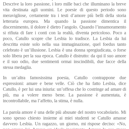
Descrive la loro passione, i loro mille baci che illuminano la breve
vita destinata agli uomini. Le poesie di questo periodo sono
meravigliose, certamente tra i testi d’amore più belli della storia
letteraria europea. Ma quando la passione dimentica il
discernimento, il dolore è dietro l’angolo. Quando l’innamoramento
si rifiuta di fare i conti con la realtà, diventa pericoloso. Poco a
poco, Catullo scopre che Lesbia lo tradisce. La Lesbia da lui
descritta esiste solo nella sua immaginazione, quel foedus tanto
celebrato è un’illusione. Lesbia è una donna spregiudicata, o forse
solo libera per la sua epoca. Catullo è distrutto: da qui il suo amore
e il suo odio, due sentimenti ormai inscindibili, due facce della
stessa medaglia.
In un’altra famosissima poesia, Catullo contrappone due
espressioni: amare e bene velle. Ciò che ha fatto Lesbia, dice
Catullo, è per lui una iniuria: un’offesa che lo costringe ad amare di
più, ma a volere meno bene. La passione è aumentata, è
incontrollabile, ma l’affetto, la stima, è nulla.
La parola amore è una delle più abusate del nostro vocabolario. Mi
sono spesso chiesto insieme ai miei studenti se Catullo amasse
davvero Lesbia. Un ragazzo, un giorno, mi rispose deciso: «No,