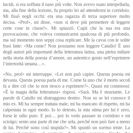
lucidi, si era soffiata il naso più volte. Non avevo osato interpellarla,
ma, alla fine della lezione, fu proprio lei ad attendermi in corridoio.
Mi fissò negli occhi: era una ragazza di terza superiore molto
decisa. «Prof», mi disse, «non si deve più permettere di leggere
certe cose in classe!». Mi spiazzò. Capii che la sua era una
provocazione, che voleva comunicarmi qualcosa di più profondo,
ma sul momento non seppi cosa replicare. Me la cavai con le solite
frasi fatte: «Ma come? Non possiamo non leggere Catullo! È uno
degli autori più importanti della letteratura latina, una pietra miliare
nella storia della poesia d’amore, un autentico genio nell’esprimere
l’interiorità umana…».
«No, prof» mi interruppe. «Lei non può capire. Questa poesia mi
devasta. Questa poesia parla di me. Come fa uno che è morto secoli
fa a dire ciò che io non riesco a esprimere?». Quasi mi commossi:
«È la magia della letteratura» risposi. «Sarà. Ma è straziante. Le
parole di Catullo mi distruggono dentro. Non so se lei conosce il
mio ex. Mi ha sempre trattata male, mi ha mancato di rispetto, mi ha
calpestata in ogni modo. Io lo detesto, la mia stima per lui è zero,
forse le odio pure. E poi… poi lo vedo passare in corridoio e mi
sciolgo; sento una parte di me che urla, perché non può fare a meno
di lui. Perché sono così stupida?». Mi spuntò un sorriso triste. La