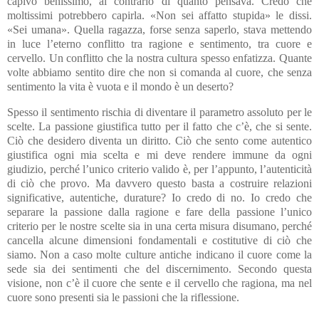
capivo benissimo, al contrario di quanto pensava. Credo che
moltissimi potrebbero capirla. «Non sei affatto stupida» le dissi.
«Sei umana». Quella ragazza, forse senza saperlo, stava mettendo
in luce l’eterno conflitto tra ragione e sentimento, tra cuore e
cervello. Un conflitto che la nostra cultura spesso enfatizza. Quante
volte abbiamo sentito dire che non si comanda al cuore, che senza
sentimento la vita è vuota e il mondo è un deserto?
Spesso il sentimento rischia di diventare il parametro assoluto per le
scelte. La passione giustifica tutto per il fatto che c’è, che si sente.
Ciò che desidero diventa un diritto. Ciò che sento come autentico
giustifica ogni mia scelta e mi deve rendere immune da ogni
giudizio, perché l’unico criterio valido è, per l’appunto, l’autenticità
di ciò che provo. Ma davvero questo basta a costruire relazioni
significative, autentiche, durature? Io credo di no. Io credo che
separare la passione dalla ragione e fare della passione l’unico
criterio per le nostre scelte sia in una certa misura disumano, perché
cancella alcune dimensioni fondamentali e costitutive di ciò che
siamo. Non a caso molte culture antiche indicano il cuore come la
sede sia dei sentimenti che del discernimento. Secondo questa
visione, non c’è il cuore che sente e il cervello che ragiona, ma nel
cuore sono presenti sia le passioni che la riflessione.