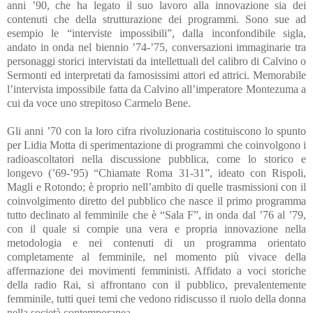
anni ’90, che ha legato il suo lavoro alla innovazione sia dei
contenuti che della strutturazione dei programmi. Sono sue ad
esempio le “interviste impossibili”, dalla inconfondibile sigla,
andato in onda nel biennio ’74-’75, conversazioni immaginarie tra
personaggi storici intervistati da intellettuali del calibro di Calvino o
Sermonti ed interpretati da famosissimi attori ed attrici. Memorabile
l’intervista impossibile fatta da Calvino all’imperatore Montezuma a
cui da voce uno strepitoso Carmelo Bene.
Gli anni ’70 con la loro cifra rivoluzionaria costituiscono lo spunto
per Lidia Motta di sperimentazione di programmi che coinvolgono i
radioascoltatori nella discussione pubblica, come lo storico e
longevo (’69-’95) “Chiamate Roma 31-31”, ideato con Rispoli,
Magli e Rotondo; è proprio nell’ambito di quelle trasmissioni con il
coinvolgimento diretto del pubblico che nasce il primo programma
tutto declinato al femminile che è “Sala F”, in onda dal ’76 al ’79,
con il quale si compie una vera e propria innovazione nella
metodologia e nei contenuti di un programma orientato
completamente al femminile, nel momento più vivace della
affermazione dei movimenti femministi. Affidato a voci storiche
della radio Rai, si affrontano con il pubblico, prevalentemente
femminile, tutti quei temi che vedono ridiscusso il ruolo della donna
nella società contemporanea.