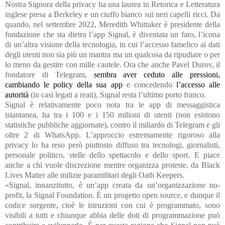
Nostra Signora della privacy ha una laurea in Retorica e Letteratura
inglese presa a Berkeley e un ciuffo bianco sui neri capelli ricci. Da
quando, nel settembre 2022, Meredith Whittaker è presidente della
fondazione che sta dietro l’app Signal, è diventata un faro, l’icona
di un’altra visione della tecnologia, in cui l’accesso famelico ai dati
degli utenti non sia più un mantra ma un qualcosa da ripudiare o per
lo meno da gestire con mille cautele. Ora che anche Pavel Durov, il
fondatore di Telegram,
sembra aver ceduto alle pressioni,
cambiando le policy della sua app
e concedendo
l’accesso alle
autorità
(in casi legati a reati), Signal resta l’ultimo porto franco.
Signal è relativamente poco nota tra le app di messaggistica
istantanea, ha tra i 100 e i 150 milioni di utenti (non esistono
statistiche pubbliche aggiornate), contro il miliardo di Telegram e gli
oltre 2 di WhatsApp. L’approccio estremamente rigoroso alla
privacy lo ha reso però piuttosto diffuso tra tecnologi, giornalisti,
personale politico, stelle dello spettacolo e dello sport. E piace
anche a chi vuole discrezione mentre organizza proteste, da Black
Lives Matter alle milizie paramilitari degli Oath Keepers.
«Signal, innanzitutto, è un’app creata da un’organizzazione no-
profit, la Signal Foundation. È un progetto open source, e dunque il
codice sorgente, cioè le istruzioni con cui è programmato, sono
visibili a tutti e chiunque abbia delle doti di programmazione può