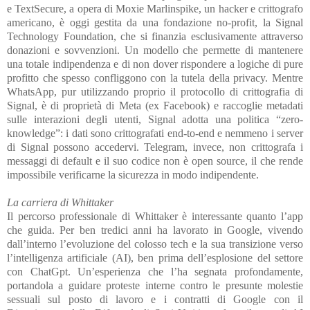
e TextSecure, a opera di Moxie Marlinspike, un hacker e crittografo
americano, è oggi gestita da una fondazione no-profit, la Signal
Technology Foundation, che si finanzia esclusivamente attraverso
donazioni e sovvenzioni. Un modello che permette di mantenere
una totale indipendenza e di non dover rispondere a logiche di pure
profitto che spesso confliggono con la tutela della privacy. Mentre
WhatsApp, pur utilizzando proprio il protocollo di crittografia di
Signal, è di proprietà di Meta (ex Facebook) e raccoglie metadati
sulle interazioni degli utenti, Signal adotta una politica “zero-
knowledge”: i dati sono crittografati end-to-end e nemmeno i server
di Signal possono accedervi. Telegram, invece, non crittografa i
messaggi di default e il suo codice non è open source, il che rende
impossibile verificarne la sicurezza in modo indipendente.
La carriera di Whittaker
Il percorso professionale di Whittaker è interessante quanto l’app
che guida. Per ben tredici anni ha lavorato in Google, vivendo
dall’interno l’evoluzione del colosso tech e la sua transizione verso
l’intelligenza artificiale (AI), ben prima dell’esplosione del settore
con ChatGpt. Un’esperienza che l’ha segnata profondamente,
portandola a guidare proteste interne contro le presunte molestie
sessuali sul posto di lavoro e i contratti di Google con il