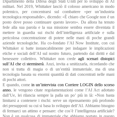
Dipartimento della Difesa degli Stati Uniti per lo sviluppo di AI
militari. Nel 2019, Whittaker lasciò il colosso americano in modo
polemico, per concentrarsi sul combattere «per un’industria
tecnologica responsabile», dicendo: «È chiaro che Google non è un
posto dove posso continuare questo lavoro». Da allora ha tenuto
fede alla sua parola e la sua missione sembra essere diventata il
mettere in guardia sui rischi dell’intelligenza artificiale e sulla
pericolosa concentrazione di potere nelle mani di poche grandi
aziende tecnologiche. Ha co-fondato l’AI Now Institute, con cui
Whittaker si batte instancabilmente per indagare le implicazioni
etiche e sociali dell’AI sul nostro futuro, partendo dai diritti e dal
benessere collettivo. Whittaker non crede
agli scenari distopici
sull’AI che ci sterminerà
. Anzi, invita a smitizzarla, ricordando che
non si tratta di magia o di un’entità immateriale, ma di una
tecnologia basata su enormi quantità di dati concentrati nelle mani
di pochi attori.
E quando, come
in un’intervista con Corriere LOGIN dello scorso
anno
, le vengono citate regolamentazioni come l’AI Act adottato
dall’Ue, lei rilancia sempre la palla un po’ più in là: «Non basta
limitarsi a contenere i rischi: serve un ripensamento più profondo
dei presupposti su cui si basa lo sviluppo dell’AI. Abbiamo bisogno
di fermarci un attimo e pensare: che cos’è l’intelligenza artificiale?
Non è un qualcosa di immateriale che abbiamo portato in questo