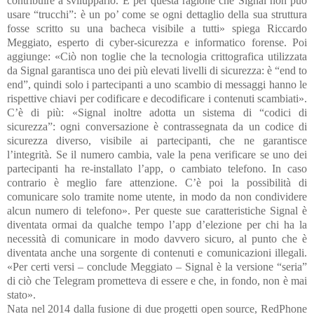
contribuire a svilupparlo. È per questa ragione che Signal non può
usare “trucchi”: è un po’ come se ogni dettaglio della sua struttura
fosse scritto su una bacheca visibile a tutti» spiega Riccardo
Meggiato, esperto di cyber-sicurezza e informatico forense. Poi
aggiunge: «Ciò non toglie che la tecnologia crittografica utilizzata
da Signal garantisca uno dei più elevati livelli di sicurezza: è “end to
end”, quindi solo i partecipanti a uno scambio di messaggi hanno le
rispettive chiavi per codificare e decodificare i contenuti scambiati».
C’è di più: «Signal inoltre adotta un sistema di “codici di
sicurezza”: ogni conversazione è contrassegnata da un codice di
sicurezza diverso, visibile ai partecipanti, che ne garantisce
l’integrità. Se il numero cambia, vale la pena verificare se uno dei
partecipanti ha re-installato l’app, o cambiato telefono. In caso
contrario è meglio fare attenzione. C’è poi la possibilità di
comunicare solo tramite nome utente, in modo da non condividere
alcun numero di telefono». Per queste sue caratteristiche Signal è
diventata ormai da qualche tempo l’app d’elezione per chi ha la
necessità di comunicare in modo davvero sicuro, al punto che è
diventata anche una sorgente di contenuti e comunicazioni illegali.
«Per certi versi – conclude Meggiato – Signal è la versione “seria”
di ciò che Telegram prometteva di essere e che, in fondo, non è mai
stato».
Nata nel 2014 dalla fusione di due progetti open source, RedPhone