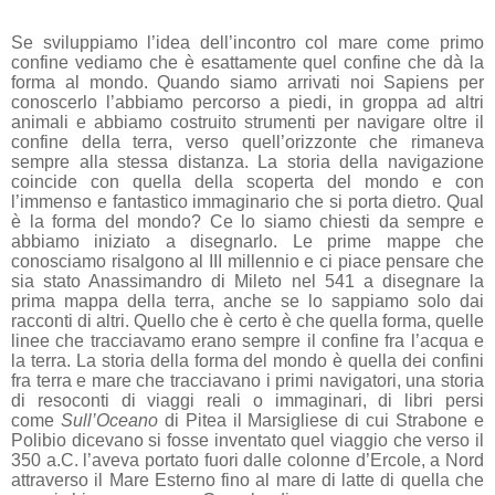
Se sviluppiamo l’idea dell’incontro col mare come primo
confine vediamo che è esattamente quel confine che dà la
forma al mondo. Quando siamo arrivati noi Sapiens per
conoscerlo l’abbiamo percorso a piedi, in groppa ad altri
animali e abbiamo costruito strumenti per navigare oltre il
confine della terra, verso quell’orizzonte che rimaneva
sempre alla stessa distanza. La storia della navigazione
coincide con quella della scoperta del mondo e con
l’immenso e fantastico immaginario che si porta dietro. Qual
è la forma del mondo? Ce lo siamo chiesti da sempre e
abbiamo iniziato a disegnarlo. Le prime mappe che
conosciamo risalgono al III millennio e ci piace pensare che
sia stato Anassimandro di Mileto nel 541 a disegnare la
prima mappa della terra, anche se lo sappiamo solo dai
racconti di altri. Quello che è certo è che quella forma, quelle
linee che tracciavamo erano sempre il confine fra l’acqua e
la terra. La storia della forma del mondo è quella dei confini
fra terra e mare che tracciavano i primi navigatori, una storia
di resoconti di viaggi reali o immaginari, di libri persi
come
Sull’Oceano
di Pitea il Marsigliese di cui Strabone e
Polibio dicevano si fosse inventato quel viaggio che verso il
350 a.C.
l’aveva portato fuori dalle colonne d’Ercole, a Nord
attraverso il Mare Esterno fino al mare di latte di quella che