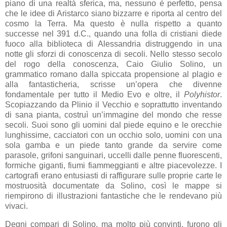
piano di una realtà sferica, ma, nessuno è perfetto, pensa
che le idee di Aristarco siano bizzarre e riporta al centro del
cosmo la Terra. Ma questo è nulla rispetto a quanto
successe nel 391 d.C., quando una folla di cristiani diede
fuoco alla biblioteca di Alessandria distruggendo in una
notte gli sforzi di conoscenza di secoli. Nello stesso secolo
del rogo della conoscenza, Caio Giulio Solino, un
grammatico romano dalla spiccata propensione al plagio e
alla fantasticheria, scrisse un’opera che divenne
fondamentale per tutto il Medio Evo e oltre, il
Polyhistor
.
Scopiazzando da Plinio il Vecchio e soprattutto inventando
di sana pianta, costruì un’immagine del mondo che resse
secoli. Suoi sono gli uomini dal piede equino e le orecchie
lunghissime, cacciatori con un occhio solo, uomini con una
sola gamba e un piede tanto grande da servire come
parasole, grifoni sanguinari, uccelli dalle penne fluorescenti,
formiche giganti, fiumi fiammeggianti e altre piacevolezze. I
cartografi erano entusiasti di raffigurare sulle proprie carte le
mostruosità documentate da Solino, così le mappe si
riempirono di illustrazioni fantastiche che le rendevano più
vivaci.
Degni compari di Solino, ma molto più convinti, furono gli