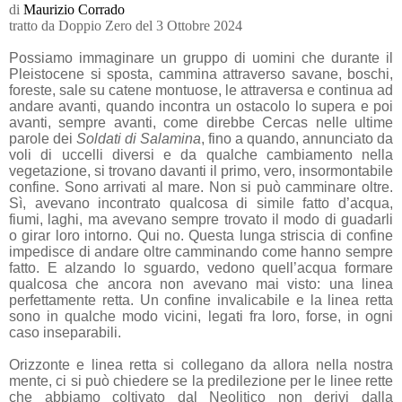
di
Maurizio Corrado
tratto da Doppio Zero del 3 Ottobre 2024
Possiamo immaginare un gruppo di uomini che durante il
Pleistocene si sposta, cammina attraverso savane, boschi,
foreste, sale su catene montuose, le attraversa e continua ad
andare avanti, quando incontra un ostacolo lo supera e poi
avanti, sempre avanti, come direbbe Cercas nelle ultime
parole dei
Soldati di Salamina
, fino a quando, annunciato da
voli di uccelli diversi e da qualche cambiamento nella
vegetazione, si trovano davanti il primo, vero, insormontabile
confine. Sono arrivati al mare. Non si può camminare oltre.
Sì, avevano incontrato qualcosa di simile fatto d’acqua,
fiumi, laghi, ma avevano sempre trovato il modo di guadarli
o girar loro intorno. Qui no. Questa lunga striscia di confine
impedisce di andare oltre camminando come hanno sempre
fatto. E alzando lo sguardo, vedono quell’acqua formare
qualcosa che ancora non avevano mai visto: una linea
perfettamente retta. Un confine invalicabile e la linea retta
sono in qualche modo vicini, legati fra loro, forse, in ogni
caso inseparabili.
Orizzonte e linea retta si collegano da allora nella nostra
mente, ci si può chiedere se la predilezione per le linee rette
che abbiamo coltivato dal Neolitico non derivi dalla