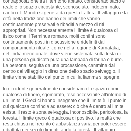
contrapposizione tra il territorio abitato, considerato sacro e
reale e lo spazio circostante, sconosciuto, indeterminato,
caotico.
Il Mondo si genera da questa frattura. Il villaggio e la
città nella tradizione hanno dei limiti che vanno
continuamente preservati e ribaditi a mezzo di riti
appropriati. Non necessariamente il limite è qualcosa di
fisico come il Terminus romano, molti confini sono
continuamente posti in discussione e ridefiniti dal
comportamento rituale, come nella regione di Karnataka,
nell'India meridionale, dove viene sistemata sulla testa di
una persona giudicata pura una lampada di farina e burro.
La persona, seguita da una processione, cammina dal
centro del villaggio in direzione dello spazio selvaggio, il
limite viene stabilito dal punto in cui la fiamma si spegne.
In occidente generalmente consideriamo lo spazio come
qualcosa di libero, sgombrato, reso accessibile all'interno di
un limite. I Greci ci hanno insegnato che il limite è il punto in
cui qualcosa comincia ad essere: ciò che è dentro al limite
esiste, il resto è zona selvaggia, inconoscibile, pericolosa, la
foresta. Il limite greco è qualcosa di positivo, la realtà che
resta chiusa nel recinto è abbastanza varia per poter essere
dibattuta per secoli dimenticando la foresta. Il villaggio