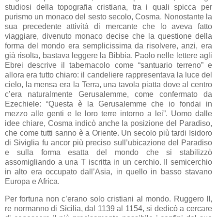
studiosi della topografia cristiana, tra i quali spicca per
purismo un monaco del sesto secolo, Cosma. Nonostante la
sua precedente attività di mercante che lo aveva fatto
viaggiare, divenuto monaco decise che la questione della
forma del mondo era semplicissima da risolvere, anzi, era
già risolta, bastava leggere la Bibbia. Paolo nelle lettere agli
Ebrei descrive il tabernacolo come “santuario terreno” e
allora era tutto chiaro: il candeliere rappresentava la luce del
cielo, la mensa era la Terra, una tavola piatta dove al centro
c’era naturalmente Gerusalemme, come confermato da
Ezechiele: “Questa è la Gerusalemme che io fondai in
mezzo alle genti e le loro terre intorno a lei”. Uomo dalle
idee chiare, Cosma indicò anche la posizione del Paradiso,
che come tutti sanno è a Oriente. Un secolo più tardi Isidoro
di Siviglia fu ancor più preciso sull’ubicazione del Paradiso
e sulla forma esatta del mondo che si stabilizzò
assomigliando a una T iscritta in un cerchio. Il semicerchio
in alto era occupato dall’Asia, in quello in basso stavano
Europa e Africa.
Per fortuna non c’erano solo cristiani al mondo. Ruggero II,
re normanno di Sicilia, dal 1139 al 1154, si dedicò a cercare