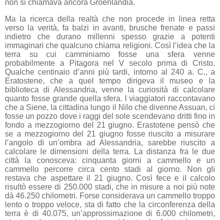
non si chiamava ancora Groenlandia.
Ma la ricerca della realtà che non procede in linea retta
verso la verità, fa balzi in avanti, brusche frenate e passi
indietro che durano millenni spesso grazie a potenti
immaginari che qualcuno chiama religioni. Così l’idea che la
terra su cui camminiamo fosse una sfera venne
probabilmente a Pitagora nel V secolo prima di Cristo.
Qualche centinaio d’anni più tardi, intorno al 240 a. C., a
Eratostene, che a quel tempo dirigeva il museo e la
biblioteca di Alessandria, venne la curiosità di calcolare
quanto fosse grande quella sfera. I viaggiatori raccontavano
che a Siene, la cittadina lungo il Nilo che divenne Assuan, ci
fosse un pozzo dove i raggi del sole scendevano dritti fino in
fondo a mezzogiorno del 21 giugno. Erastotene pensò che
se a mezzogiorno del 21 giugno fosse riuscito a misurare
l’angolo di un’ombra ad Alessandria, sarebbe riuscito a
calcolare le dimensioni della terra. La distanza fra le due
città la conosceva: cinquanta giorni a cammello e un
cammello percorre circa cento stadi al giorno. Non gli
restava che aspettare il 21 giugno. Così fece e il calcolo
risultò
essere di 250.000 stadi, che in misure a noi più note
dà 46.250 chilometri. Forse considerava un cammello troppo
lento o troppo veloce, sta di fatto che la circonferenza della
terra è di 40.075, un’approssimazione di 6.000 chilometri,