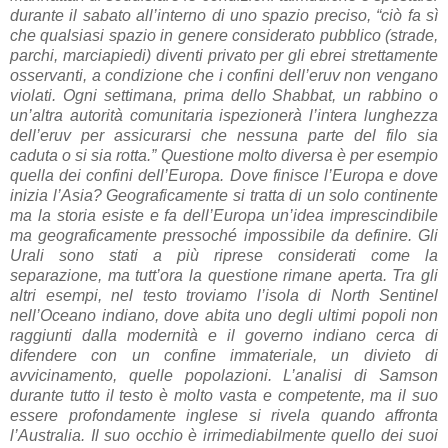
durante il sabato all’interno di uno spazio preciso, “ciò fa sì
che qualsiasi spazio in genere considerato pubblico (strade,
parchi, marciapiedi) diventi privato per gli ebrei strettamente
osservanti, a condizione che i confini dell’eruv non vengano
violati. Ogni settimana, prima dello Shabbat, un rabbino o
un’altra autorità comunitaria ispezionerà l’intera lunghezza
dell’eruv per assicurarsi che nessuna parte del filo sia
caduta o si sia rotta.” Questione molto diversa è per esempio
quella dei confini dell’Europa. Dove finisce l’Europa e dove
inizia l’Asia? Geograficamente si tratta di un solo continente
ma la storia esiste e fa dell’Europa un’idea imprescindibile
ma geograficamente pressoché impossibile da definire. Gli
Urali sono stati a più riprese considerati come la
separazione, ma tutt’ora la questione rimane aperta. Tra gli
altri esempi, nel testo troviamo l’isola di North Sentinel
nell’Oceano indiano, dove abita uno degli ultimi popoli non
raggiunti dalla modernità e il governo indiano cerca di
difendere con un confine immateriale, un divieto di
avvicinamento, quelle popolazioni. L’analisi di Samson
durante tutto il testo è molto vasta e competente, ma il suo
essere profondamente inglese si rivela quando affronta
l’Australia. Il suo occhio è irrimediabilmente quello dei suoi