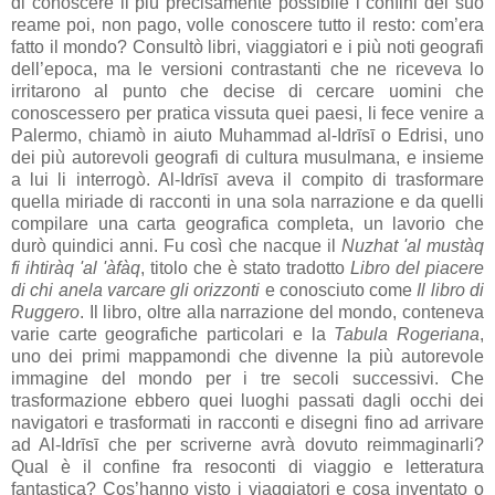
di conoscere il più precisamente possibile i confini del suo
reame poi, non pago, volle conoscere tutto il resto: com’era
fatto il mondo? Consultò libri, viaggiatori e i più noti geografi
dell’epoca, ma le versioni contrastanti che ne riceveva lo
irritarono al punto che decise di cercare uomini che
conoscessero per pratica vissuta quei paesi, li fece venire a
Palermo, chiamò in aiuto Muhammad al-Idrīsī o Edrisi, uno
dei più autorevoli geografi di cultura musulmana, e insieme
a lui li interrogò. Al-Idrīsī aveva il compito di trasformare
quella miriade di racconti in una sola narrazione e da quelli
compilare una carta geografica completa, un lavorio che
durò quindici anni. Fu così che nacque il
Nuzhat 'al mustàq
fi ihtiràq 'al 'àfàq
, titolo che è stato tradotto
Libro del piacere
di chi anela varcare gli orizzonti
e conosciuto come
Il libro di
Ruggero
. Il libro, oltre alla narrazione del mondo, conteneva
varie carte geografiche particolari e la
Tabula Rogeriana
,
uno dei primi mappamondi che divenne la più autorevole
immagine del mondo per i tre secoli successivi. Che
trasformazione ebbero quei luoghi passati dagli occhi dei
navigatori e trasformati in racconti e disegni fino ad arrivare
ad Al-Idrīsī che per scriverne avrà dovuto reimmaginarli?
Qual è il confine fra resoconti di viaggio e letteratura
fantastica? Cos’hanno visto i viaggiatori e cosa inventato o