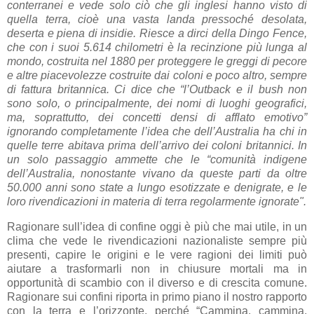
conterranei e vede solo ciò che gli inglesi hanno visto di
quella terra, cioè una vasta landa pressoché desolata,
deserta e piena di insidie. Riesce a dirci della Dingo Fence,
che con i suoi 5.614 chilometri è la recinzione più lunga al
mondo, costruita nel 1880 per proteggere le greggi di pecore
e altre piacevolezze costruite dai coloni e poco altro, sempre
di fattura britannica. Ci dice che “l’Outback e il bush non
sono solo, o principalmente, dei nomi di luoghi geografici,
ma,
soprattutto
, dei concetti densi di afflato emotivo”
ignorando completamente l’idea che dell’Australia ha chi in
quelle terre abitava prima dell’arrivo dei coloni britannici. In
un solo passaggio ammette che le “comunità indigene
dell’Australia, nonostante vivano da queste parti da oltre
50.000 anni sono state a lungo esotizzate e denigrate, e le
loro rivendicazioni in materia di terra regolarmente ignorate".
Ragionare sull’idea di confine oggi è più che mai utile, in un
clima che vede le rivendicazioni nazionaliste sempre più
presenti, capire le origini e le vere ragioni dei limiti può
aiutare a trasformarli non in chiusure mortali ma in
opportunità di scambio con il diverso e di crescita comune.
Ragionare sui confini riporta in primo piano il nostro rapporto
con la terra e l’orizzonte, perché “Cammina, cammina,