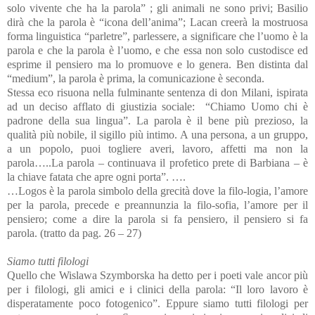
solo vivente che ha la parola” ; gli animali ne sono privi; Basilio
dirà che la parola è “icona dell’anima”; Lacan creerà la mostruosa
forma linguistica “parletre”, parlessere, a significare che l’uomo è la
parola e che la parola è l’uomo, e che essa non solo custodisce ed
esprime il pensiero ma lo promuove e lo genera. Ben distinta dal
“medium”, la parola è prima, la comunicazione è seconda.
Stessa eco risuona nella fulminante sentenza di don Milani, ispirata
ad un deciso afflato di giustizia sociale:
“Chiamo Uomo chi è
padrone della sua lingua”. La parola è il bene più prezioso, la
qualità più nobile, il sigillo più intimo. A una persona, a un gruppo,
a un popolo, puoi togliere averi, lavoro, affetti ma non la
parola…..La parola – continuava il profetico prete di Barbiana – è
la chiave fatata che apre ogni porta”. ….
…Logos è la parola simbolo della grecità dove la filo-logia, l’amore
per la parola, precede e preannunzia la filo-sofia, l’amore per il
pensiero; come a dire la parola si fa pensiero, il pensiero si fa
parola. (tratto da pag. 26 – 27)
Siamo tutti filologi
Quello che Wislawa Szymborska ha detto per i poeti vale ancor più
per i filologi, gli amici e i clinici della parola: “Il loro lavoro è
disperatamente poco fotogenico”. Eppure siamo tutti filologi per