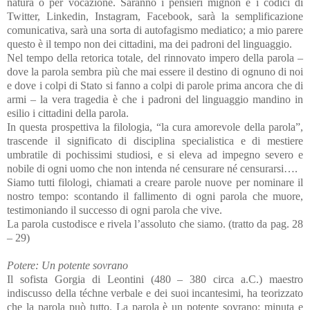
natura o per vocazione. Saranno i pensieri mignon e i codici di
Twitter, Linkedin, Instagram, Facebook, sarà la semplificazione
comunicativa, sarà una sorta di autofagismo mediatico; a mio parere
questo è il tempo non dei cittadini, ma dei padroni del linguaggio.
Nel tempo della retorica totale, del rinnovato impero della parola –
dove la parola sembra più che mai essere il destino di ognuno di noi
e dove i colpi di Stato si fanno a colpi di parole prima ancora che di
armi – la vera tragedia è che i padroni del linguaggio mandino in
esilio i cittadini della parola.
In questa prospettiva la filologia, “la cura amorevole della parola”,
trascende il significato di disciplina specialistica e di mestiere
umbratile di pochissimi studiosi, e si eleva ad impegno severo e
nobile di ogni uomo che non intenda né censurare né censurarsi….
Siamo tutti filologi, chiamati a creare parole nuove per nominare il
nostro tempo: scontando il fallimento di ogni parola che muore,
testimoniando il successo di ogni parola che vive.
La parola custodisce e rivela l’assoluto che siamo. (tratto da pag. 28
– 29)
Potere: Un potente sovrano
Il sofista Gorgia di Leontini (480 – 380 circa a.C.) maestro
indiscusso della téchne verbale e dei suoi incantesimi, ha teorizzato
che la parola può tutto. La parola è un potente sovrano: minuta e