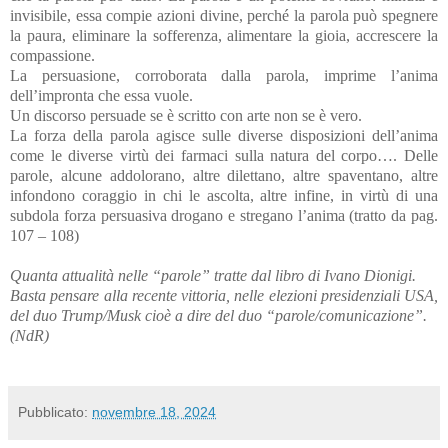
invisibile, essa compie azioni divine, perché la parola può spegnere
la paura, eliminare la sofferenza, alimentare la gioia, accrescere la
compassione.
La persuasione, corroborata dalla parola, imprime l’anima
dell’impronta che essa vuole.
Un discorso persuade se è scritto con arte non se è vero.
La forza della parola agisce sulle diverse disposizioni dell’anima
come le diverse virtù dei farmaci sulla natura del corpo…. Delle
parole, alcune addolorano, altre dilettano, altre spaventano, altre
infondono coraggio in chi le ascolta, altre infine, in virtù di una
subdola forza persuasiva drogano e stregano l’anima (tratto da pag.
107 – 108)
Quanta attualità nelle “parole” tratte dal libro di Ivano Dionigi.
Basta pensare alla recente vittoria, nelle elezioni presidenziali USA,
del duo Trump/Musk cioè a dire del duo “parole/comunicazione”.
(NdR)
Pubblicato:
novembre 18, 2024