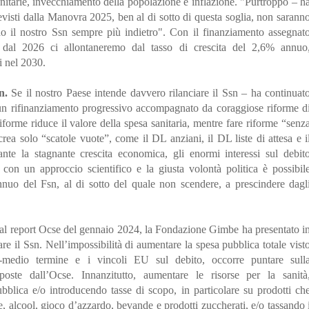
anitarie, invecchiamento della popolazione e inflazione. "Purtroppo – h
revisti dalla Manovra 2025, ben al di sotto di questa soglia, non sarann
ndo il nostro Ssn sempre più indietro". Con il finanziamento assegnat
, dal 2026 ci allontaneremo dal tasso di crescita del 2,6% annuo
i nel 2030.
n.
Se il nostro Paese intende davvero rilanciare il Ssn – ha continuat
 un rifinanziamento progressivo accompagnato da coraggiose riforme d
forme riduce il valore della spesa sanitaria, mentre fare riforme “senz
rea solo “scatole vuote”, come il DL anziani, il DL liste di attesa e i
ante la stagnante crescita economica, gli enormi interessi sul debit
, con un approccio scientifico e la giusta volontà politica è possibil
nnuo del Fsn, al di sotto del quale non scendere, a prescindere dagl
dal report Ocse del gennaio 2024, la Fondazione Gimbe ha presentato i
re il Ssn. Nell’impossibilità di aumentare la spesa pubblica totale vist
e-medio termine e i vincoli EU sul debito, occorre puntare sull
poste dall’Ocse. Innanzitutto, aumentare le risorse per la sanità
pubblica e/o introducendo tasse di scopo, in particolare su prodotti ch
te, alcool, gioco d’azzardo, bevande e prodotti zuccherati, e/o tassando 