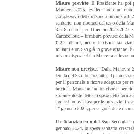
Misure previste.
Il Presidente ha poi p
Manovra 2025, evidenziando un netto d
complessivo delle misure ammonta a € 21.
sanitario, non riportati dal testo della 
3.618 milioni per il triennio 2025-2027 e
Cartabellotta – le misure previste dalla
€ 29 miliardi, mentre le risorse stanzia
miliardi e un Ssn già in grave affanno, è
misure disposte dalla Manovra e dovranno 
Misure non previste.
"Dalla Manovra 202
tenuta del Ssn. Innanzitutto, il piano stra
per il personale e risorse adeguate per res
briciole. Mancano inoltre risorse per rid
sforamento del tetto di spesa della farmace
anche i 'nuovi' Lea per le prestazioni speci
1° gennaio 2025, per esiguità delle risorse
Il rifinanziamento del Ssn.
Secondo il r
gennaio 2024, la spesa sanitaria crescer