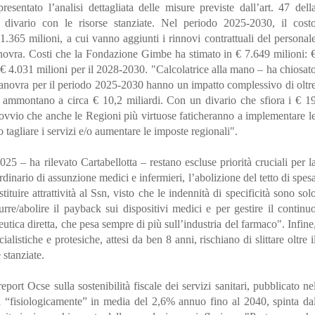
resentato l’analisi dettagliata delle misure previste dall’art. 47 dell
ivario con le risorse stanziate. Nel periodo 2025-2030, il cost
365 milioni, a cui vanno aggiunti i rinnovi contrattuali del personal
Manovra. Costi che la Fondazione Gimbe ha stimato in € 7.649 milioni: 
 € 4.031 milioni per il 2028-2030. "Calcolatrice alla mano – ha chiosat
 Manovra per il periodo 2025-2030 hanno un impatto complessivo di oltr
te ammontano a circa € 10,2 miliardi. Con un divario che sfiora i € 1
 ovvio che anche le Regioni più virtuose faticheranno a implementare l
tagliare i servizi e/o aumentare le imposte regionali".
5 – ha rilevato Cartabellotta – restano escluse priorità cruciali per l
ordinario di assunzione medici e infermieri, l’abolizione del tetto di spes
tituire attrattività al Ssn, visto che le indennità di specificità sono sol
urre/abolire il payback sui dispositivi medici e per gestire il continu
utica diretta, che pesa sempre di più sull’industria del farmaco". Infine
alistiche e protesiche, attesi da ben 8 anni, rischiano di slittare oltre i
 stanziate.
eport Ocse sulla sostenibilità fiscale dei servizi sanitari, pubblicato ne
à “fisiologicamente” in media del 2,6% annuo fino al 2040, spinta da