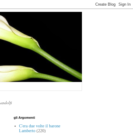
Landolfi
gli Argomenti
C'era due volte il barone
Lamberto
(220)