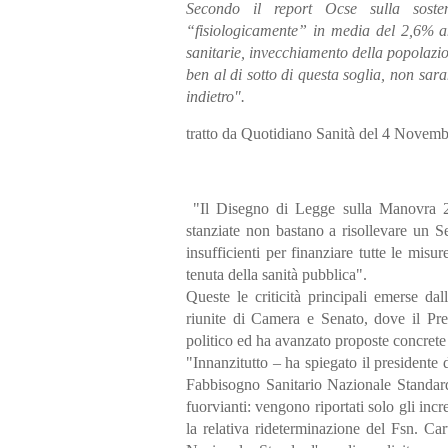
Secondo il report Ocse sulla sosteni
“fisiologicamente” in media del 2,6% an
sanitarie, invecchiamento della popolazio
ben al di sotto di questa soglia, non sar
indietro".
tratto da Quotidiano Sanità del 4 Novem
"Il Disegno di Legge sulla Manovra 202
stanziate non bastano a risollevare un 
insufficienti per finanziare tutte le misu
tenuta della sanità pubblica".
Queste le criticità principali emerse d
riunite di Camera e Senato, dove il Pres
politico ed ha avanzato proposte concrete 
"Innanzitutto – ha spiegato il presidente
Fabbisogno Sanitario Nazionale Standard
fuorvianti: vengono riportati solo gli in
la relativa rideterminazione del Fsn. Car