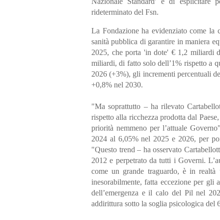
Nazionale Standard' e di esplicitare p
rideterminato del Fsn.
La Fondazione ha evidenziato come la cres
sanità pubblica di garantire in maniera equa
2025, che porta 'in dote' € 1,2 miliardi
miliardi, di fatto solo dell’1% rispetto a 
2026 (+3%), gli incrementi percentuali d
+0,8% nel 2030.
"Ma soprattutto – ha rilevato Cartabello
rispetto alla ricchezza prodotta dal Paese
priorità nemmeno per l’attuale Governo".
2024 al 6,05% nel 2025 e 2026, per poi
"Questo trend – ha osservato Cartabellotta
2012 e perpetrato da tutti i Governi. L’
come un grande traguardo, è in realtà u
inesorabilmente, fatta eccezione per gli 
dell’emergenza e il calo del Pil nel 
addirittura sotto la soglia psicologica del