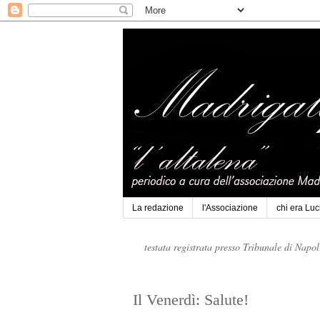
La redazione
l'Associazione
chi era Lu
testata registrata presso Tribunale di Napo
Il Venerdì: Salute!