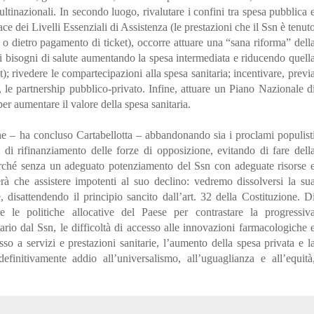
 multinazionali. In secondo luogo, rivalutare i confini tra spesa pubblica 
e dei Livelli Essenziali di Assistenza (le prestazioni che il Ssn è tenut
e o dietro pagamento di ticket), occorre attuare una “sana riforma” dell
e i bisogni di salute aumentando la spesa intermediata e riducendo quell
t); rivedere le compartecipazioni alla spesa sanitaria; incentivare, previ
 le partnership pubblico-privato. Infine, attuare un Piano Nazionale d
er aumentare il valore della spesa sanitaria.
e – ha concluso Cartabellotta – abbandonando sia i proclami populist
e di rifinanziamento delle forze di opposizione, evitando di fare dell
Perché senza un adeguato potenziamento del Ssn con adeguate risorse 
rà che assistere impotenti al suo declino: vedremo dissolversi la su
e, disattendendo il principio sancito dall’art. 32 della Costituzione. D
e le politiche allocative del Paese per contrastare la progressiv
rio dal Ssn, le difficoltà di accesso alle innovazioni farmacologiche 
sso a servizi e prestazioni sanitarie, l’aumento della spesa privata e l
efinitivamente addio all’universalismo, all’uguaglianza e all’equità