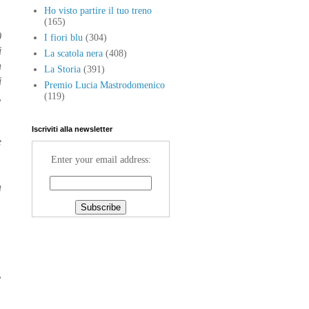
Ho visto partire il tuo treno
(165)
)
I fiori blu
(304)
i
La scatola nera
(408)
n
La Storia
(391)
i
Premio Lucia Mastrodomenico
,
(119)
Iscriviti alla newsletter
e
Enter your email address:
a
,