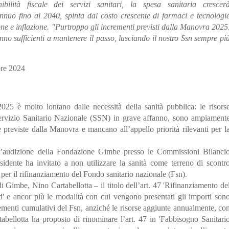
bilità fiscale dei servizi sanitari, la spesa sanitaria crescer
nuo fino al 2040, spinta dal costo crescente di farmaci e tecnologi
ne e inflazione. "Purtroppo gli incrementi previsti dalla Manovra 2025
anno sufficienti a mantenere il passo, lasciando il nostro Ssn sempre pi
bre 2024
5 è molto lontano dalle necessità della sanità pubblica: le risors
Servizio Sanitario Nazionale (SSN) in grave affanno, sono ampiament
re previste dalla Manovra e mancano all’appello priorità rilevanti per l
all’audizione della Fondazione Gimbe presso le Commissioni Bilanci
idente ha invitato a non utilizzare la sanità come terreno di scontr
per il rifinanziamento del Fondo sanitario nazionale (Fsn).
 di Gimbe,
Nino Cartabellotta – il titolo dell’art. 47 'Rifinanziamento de
' e ancor più le modalità con cui vengono presentati gli importi son
crementi cumulativi del Fsn, anziché le risorse aggiunte annualmente, co
tabellotta ha proposto di rinominare l’art. 47 in 'Fabbisogno Sanitari