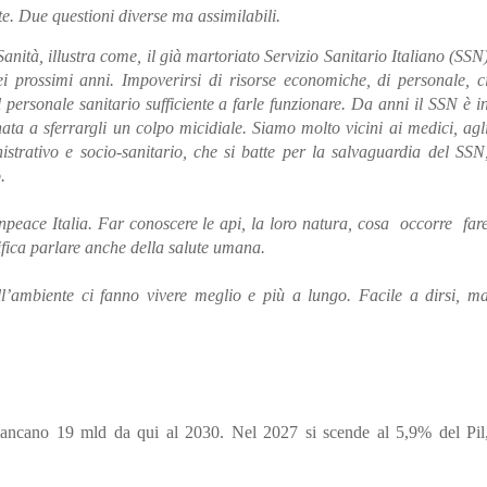
e. Due questioni diverse ma assimilabili.
anità, illustra come, il già martoriato Servizio Sanitario Italiano (SSN
i prossimi anni. Impoverirsi di risorse economiche, di personale, c
l personale sanitario sufficiente a farle funzionare. Da anni il SSN è i
a a sferrargli un colpo micidiale. Siamo molto vicini ai medici, agl
istrativo e socio-sanitario, che si batte per la salvaguardia del SSN
.
npeace Italia. Far conoscere le api, la loro natura, cosa
occorre
far
ifica parlare anche della salute umana.
l’ambiente ci fanno vivere meglio e più a lungo. Facile a dirsi, m
mancano 19 mld da qui al 2030. Nel 2027 si scende al 5,9% del Pil