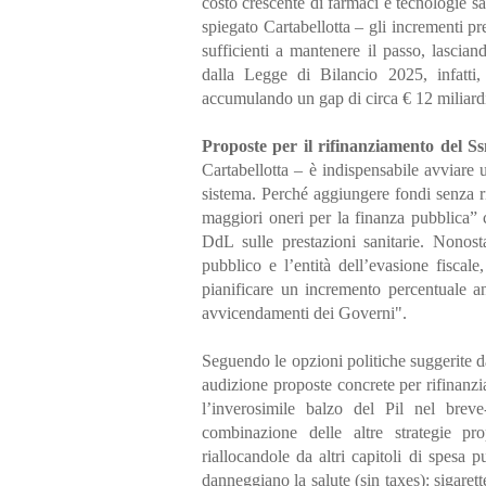
costo crescente di farmaci e tecnologie s
spiegato Cartabellotta – gli incrementi p
sufficienti a mantenere il passo, lascia
dalla Legge di Bilancio 2025, infatti
accumulando un gap di circa € 12 miliard
Proposte per il rifinanziamento del Ss
Cartabellotta – è indispensabile avviare
sistema. Perché aggiungere fondi senza ri
maggiori oneri per la finanza pubblica” c
DdL sulle prestazioni sanitarie. Nonost
pubblico e l’entità dell’evasione fiscale
pianificare un incremento percentuale a
avvicendamenti dei Governi".
Seguendo le opzioni politiche suggerite 
audizione proposte concrete per rifinanzia
l’inverosimile balzo del Pil nel brev
combinazione delle altre strategie pro
riallocandole da altri capitoli di spesa 
danneggiano la salute (sin taxes): sigaret