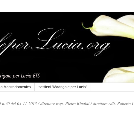
cia Mastrodomenico
sostieni "Madrigale per Lucia"
li n.70 del 05-11-2013 /
direttore resp. Pietro Rinaldi /
direttore edit. Roberto 