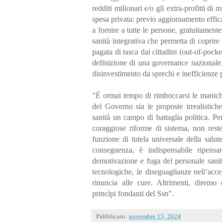
redditi milionari e/o gli extra-profitti di
spesa privata: previo aggiornamento efficac
a fornire a tutte le persone, gratuitament
sanità integrativa che permetta di coprir
pagata di tasca dai cittadini (out-of-pocke
definizione di una governance nazionale,
disinvestimento da sprechi e inefficienze p
"È ormai tempo di rimboccarsi le manich
del Governo sia le proposte irrealistich
sanità un campo di battaglia politica. 
coraggiose riforme di sistema, non reste
funzione di tutela universale della salut
conseguenza, è indispensabile ripensar
demotivazione e fuga del personale sanita
tecnologiche, le diseguaglianze nell’acce
rinuncia alle cure. Altrimenti, diremo d
princìpi fondanti del Ssn".
Pubblicato:
novembre 15, 2024