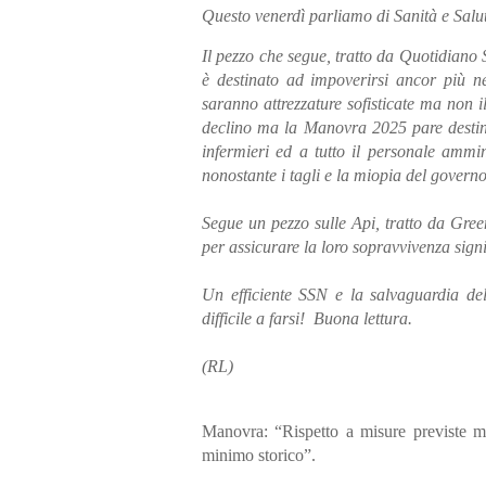
Questo venerdì parliamo di Sanità e Salut
Il pezzo che segue, tratto da Quotidiano S
è destinato ad impoverirsi ancor più ne
saranno attrezzature sofisticate ma non i
declino ma la Manovra 2025 pare destinat
infermieri ed a tutto il personale ammin
nonostante i tagli e la miopia del governo
Segue un pezzo sulle Api, tratto da Gree
per assicurare la loro sopravvivenza sign
Un efficiente SSN e la salvaguardia del
difficile a farsi!
Buona lettura.
(RL)
Manovra: “Rispetto a misure previste 
minimo storico”.