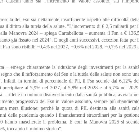
er ciascun anno sia l’incremento in valore assoluto, sia l’import
cita del Fsn sia nettamente insufficiente rispetto alle difficoltà dell
 il diritto alla tutela della salute. "L’incremento di € 2,5 miliardi per i
 dalla Manovra 2024 – spiega Cartabellotta – aumenta il Fsn a € 136,
quanto già fissato nel 2024". E negli anni successivi, eccezion fatta per i
el Fsn sono risibili: +0,4% nel 2027, +0,6% nel 2028, +0,7% nel 2029 
tta – emerge chiaramente la riduzione degli investimenti per la sanit
, segno che il rafforzamento del Ssn e la tutela della salute non sono un
 Infatti, in termini di percentuale di Pil, il Fsn scende dal 6,12% de
 precipitare al 5,9% nel 2027, al 5,8% nel 2028 e al 5,7% nel 2029
 – riflette il continuo disinvestimento dalla sanità pubblica, avviato ne
aumento progressivo del Fsn in valore assoluto, sempre più sbandierat
na mera illusione: perché la quota di PIL destinata alla sanità cal
anni della pandemia quando i finanziamenti straordinari per la gestion
2020 hanno mascherato il problema. E con la Manovra 2025 si scend
 6%, toccando il minimo storico".