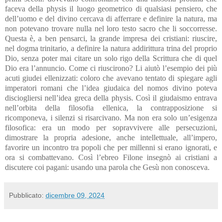
faceva della physis il luogo geometrico di qualsiasi pensiero, che
dell’uomo e del divino cercava di afferrare e definire la natura, ma
non potevano trovare nulla nel loro testo sacro che li soccorresse.
Questa è, a ben pensarci, la grande impresa dei cristiani: riuscire,
nel dogma trinitario, a definire la natura addirittura trina del proprio
Dio, senza poter mai citare un solo rigo della Scrittura che di quel
Dio era l’annuncio. Come ci riuscirono? Li aiutò l’esempio dei più
acuti giudei ellenizzati: coloro che avevano tentato di spiegare agli
imperatori romani che l’idea giudaica del nomos divino poteva
disciogliersi nell’idea greca della physis. Così il giudaismo entrava
nell’orbita della filosofia ellenica, la contrapposizione si
ricomponeva, i silenzi si risarcivano. Ma non era solo un’esigenza
filosofica: era un modo per sopravvivere alle persecuzioni,
dimostrare la propria adesione, anche intellettuale, all’impero,
favorire un incontro tra popoli che per millenni si erano ignorati, e
ora si combattevano. Così l’ebreo Filone insegnò ai cristiani a
discutere coi pagani: usando una parola che Gesù non conosceva.
Pubblicato:
dicembre 09, 2024