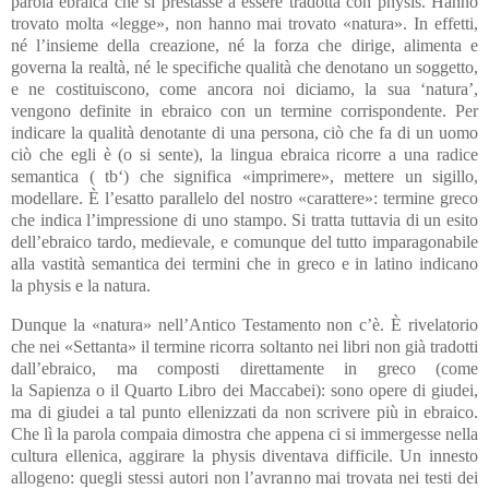
parola ebraica che si prestasse a essere tradotta con physis. Hanno
trovato molta «legge», non hanno mai trovato «natura». In effetti,
né l’insieme della creazione, né la forza che dirige, alimenta e
governa la realtà, né le specifiche qualità che denotano un soggetto,
e ne costituiscono, come ancora noi diciamo, la sua ‘natura’,
vengono definite in ebraico con un termine corrispondente. Per
indicare la qualità denotante di una persona, ciò che fa di un uomo
ciò che egli è (o si sente), la lingua ebraica ricorre a una radice
semantica ( tb‘) che significa «imprimere», mettere un sigillo,
modellare. È l’esatto parallelo del nostro «carattere»: termine greco
che indica l’impressione di uno stampo. Si tratta tuttavia di un esito
dell’ebraico tardo, medievale, e comunque del tutto imparagonabile
alla vastità semantica dei termini che in greco e in latino indicano
la physis e la natura.
Dunque la «natura» nell’Antico Testamento non c’è. È rivelatorio
che nei «Settanta» il termine ricorra soltanto nei libri non già tradotti
dall’ebraico, ma composti direttamente in greco (come
la Sapienza o il Quarto Libro dei Maccabei): sono opere di giudei,
ma di giudei a tal punto ellenizzati da non scrivere più in ebraico.
Che lì la parola compaia dimostra che appena ci si immergesse nella
cultura ellenica, aggirare la physis diventava difficile. Un innesto
allogeno: quegli stessi autori non l’avranno mai trovata nei testi dei