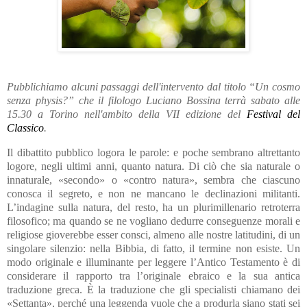
Pubblichiamo alcuni passaggi dell'intervento dal titolo “Un cosmo
senza physis?” che il filologo Luciano Bossina terrà sabato alle
15.30 a Torino nell'ambito della VII edizione del
Festival del
Classico
.
Il dibattito pubblico logora le parole: e poche sembrano altrettanto
logore, negli ultimi anni, quanto natura. Di ciò che sia naturale o
innaturale, «secondo» o «contro natura», sembra che ciascuno
conosca il segreto, e non ne mancano le declinazioni militanti.
L’indagine sulla natura, del resto, ha un plurimillenario retroterra
filosofico; ma quando se ne vogliano dedurre conseguenze morali e
religiose gioverebbe esser consci, almeno alle nostre latitudini, di un
singolare silenzio: nella Bibbia, di fatto, il termine non esiste. Un
modo originale e illuminante per leggere l’Antico Testamento è di
considerare il rapporto tra l’originale ebraico e la sua antica
traduzione greca. È la traduzione che gli specialisti chiamano dei
«Settanta», perché una leggenda vuole che a produrla siano stati sei