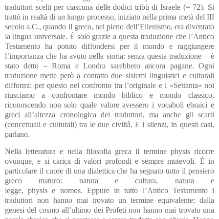
traduttori scelti per ciascuna delle dodici tribù di Israele (= 72). Si
trattò in realtà di un lungo processo, iniziato nella prima metà del III
secolo a.C., quando il greco, nel pieno dell’Ellenismo, era diventato
la lingua universale. È solo grazie a questa traduzione che l’Antico
Testamento ha potuto diffondersi per il mondo e raggiungere
l’importanza che ha avuto nella storia: senza questa traduzione – è
stato detto – Roma e Londra sarebbero ancora pagane. Ogni
traduzione mette però a contatto due sistemi linguistici e culturali
difformi: per questo nel confronto tra l’originale e i «Settanta» noi
riusciamo a confrontare mondo biblico e mondo classico,
riconoscendo non solo quale valore avessero i vocaboli ebraici e
greci all’altezza cronologica dei traduttori, ma anche gli scarti
(concettuali e culturali) tra le due civiltà. E i silenzi, in questi casi,
parlano.
Nella letteratura e nella filosofia greca il termine physis ricorre
ovunque, e si carica di valori profondi e sempre mutevoli. È in
particolare il cuore di una dialettica che ha segnato tutto il pensiero
greco maturo: natura e cultura, natura e
legge, physis e nomos. Eppure in tutto l’Antico Testamento i
traduttori non hanno mai trovato un termine equivalente: dalla
genesi del cosmo all’ultimo dei Profeti non hanno mai trovato una