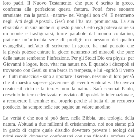
loro padri. Il Nuovo Testamento, che pure è scritto in greco,
conferma alla perfezione questa frattura. Potrà forse suonare
straniante, ma la parola «natura» nei Vangeli non c’è. E nemmeno
negli Atti degli Apostoli. Gesù non l’ha mai pronunciata. La sua
ebraicità si misura anche su questo piano. Certo egli poteva salire su
un monte e trasfigurarsi, trarre parabole dal mondo contadino,
praticare un’articolata serie di prodigi: ma nessuno dei quattro
evangelisti, nell’atto di scriverne in greco, ha mai pensato che
la physis potesse entrare in gioco: nemmeno nei miracoli, che pure
della natura sembrano l’infrazione. Per gli Stoici Dio era physis: per
Giovanni è logos, luce, vita: ma natura no. E quando i discepoli si
trovarono con Gesù su una barca in tempesta, e lui «sgridò il vento
e i flutti minacciosi» sino a riportare il sereno, nessuno di loro pensò
che il maestro sapesse governare gli eventi «naturali». Dio aveva
creato «il cielo e la terra»: non la natura. Sarà semmai Paolo,
cresciuto in terra ellenizzata e avviato all’apostolato internazionale,
a recuperare il termine: ma proprio perché si tratta di un recupero
posticcio, ha sempre nelle sue pagine un valore anodino.
La verità è che non si può dare, nella Bibbia, una teologia della
natura. Abituati a due millenni di cristianesimo, noi non siamo più
in grado di capire quale dissidio dovettero provare i teologi dei
primi secoli: dovevano confrontarsi con una filosofia profana che