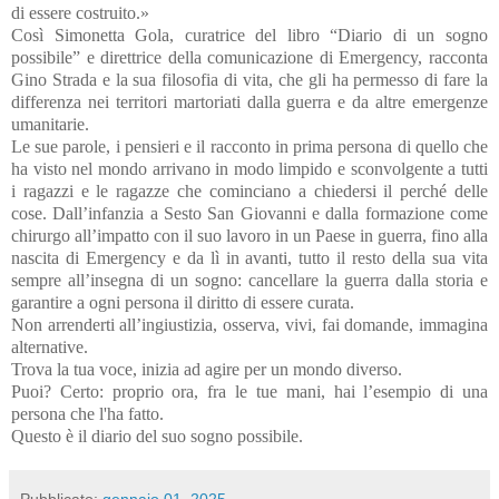
di essere costruito.»
Così Simonetta Gola, curatrice del libro “Diario di un sogno
possibile” e direttrice della comunicazione di Emergency, racconta
Gino Strada e la sua filosofia di vita, che gli ha permesso di fare la
differenza nei territori martoriati dalla guerra e da altre emergenze
umanitarie.
Le sue parole, i pensieri e il racconto in prima persona di quello che
ha visto nel mondo arrivano in modo limpido e sconvolgente a tutti
i ragazzi e le ragazze che cominciano a chiedersi il perché delle
cose. Dall’infanzia a Sesto San Giovanni e dalla formazione come
chirurgo all’impatto con il suo lavoro in un Paese in guerra, fino alla
nascita di Emergency e da lì in avanti, tutto il resto della sua vita
sempre all’insegna di un sogno: cancellare la guerra dalla storia e
garantire a ogni persona il diritto di essere curata.
Non arrenderti all’ingiustizia, osserva, vivi, fai domande, immagina
alternative.
Trova la tua voce, inizia ad agire per un mondo diverso.
Puoi? Certo: proprio ora, fra le tue mani, hai l’esempio di una
persona che l'ha fatto.
Questo è il diario del suo sogno possibile.
Pubblicato:
gennaio 01, 2025